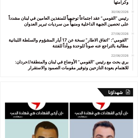
وكرامتها
30/06/2026
رئيس “القومي” عقد اجتماعاً توجيهياً للمنفذين العامين في لبنان مشدداً
على تحصين الجبهة الداخلية ومنبهاً من سرديات تبرير العدوان
27/06/2026
“القومي”: “اتفاق الاطار” نسخة عن 17 أيار المشؤوم والسلطة اللبنانية
مطالبة بالتراجع عنه صوناً للوحدة ووأداً للفتنة
22/06/2026
بري بحث مع رئيس “القومي” الأوضاع في لبنان والمنطقة//حردان:
للاهتمام بعودة النازحين وتوفير مقومات الصمود والاستقرار
شهداؤنا