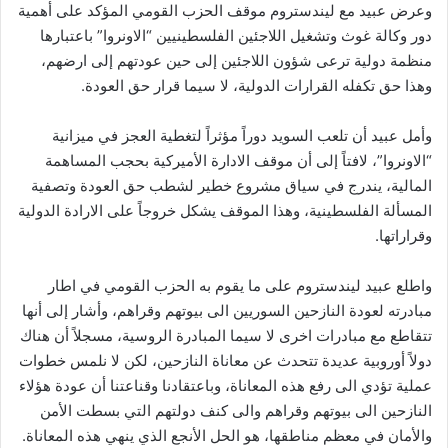
وعرض عبيد مع ليندستروم موقف الحزب القومي المؤكد على أهمية
دور وكالة غوث وتشغيل اللاجئين الفلسطينيين “الاونروا” باعتبارها
منظمة دولية ترعى شؤون اللاجئين إلى حين عودتهم إلى ارضهم،
وهذا حق تكفله القرارات الدولية، لا سيما قرار حق العودة.
وأمل عبيد أن تلعب السويد دوراً مؤثراً لتغطية العجز في ميزانية
“الاونروا”، لافتاً إلى أن موقف الادارة الأميركية بحجب المساهمة
المالية، يندرج في سياق مشروع خطير لشطب حق العودة وتصفية
المسألة الفلسطينية، وهذا الموقف يشكل خروجاً على الارادة الدولية
وقراراتها.
واطلع عبيد ليندستروم على ما يقوم به الحزب القومي في اطار
مبادرته لعودة النازحين السوريين الى بيوتهم وقراهم، وأشار إلى أنها
تتقاطع مع مبادرات اخرى لا سيما المبادرة الروسية، مسجلاً أن هناك
دولاً أوروبية عديدة تتحدث عن معاناة النازحين، لكن لا نلمس خطوات
عملية تؤدي الى رفع هذه المعاناة، وباعتقادنا وقناعتنا أن عودة هؤلاء
النازحين الى بيوتهم وقراهم والى كنف دولتهم التي بسطت الأمن
والأمان في معظم مناطقها، هو الحل الأنجع الذي ينهي هذه المعاناة.