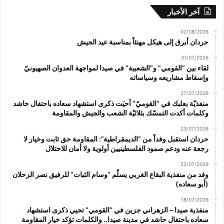
آخر الأخبار
02/08/2026
حردان أبرق إلى هيكل مهنئاً بمناسبة عيد الجيش
31/07/2026
لقاء بين “القومي” و”الشعبية” في صيدا لمواجهة العدوان الصهيونيّ
وإسقاط مشاريعه وسياساته
27/07/2026
منفذيّة بعلبك في “القوميّ” أحيَت ذكرى استشهاد سعاده باحتفال حاشد
وكلمات أكدت التمسّك بثلاثيّة الشعب والجيش والمقاومة
23/07/2026
حردان استقبل وفداً من “الديمقراطية”: المقاومة حق ثابت وخيار لا
رجعة عنه ودعم صمود الفلسطينيين أولوية ولا أمان للاحتلال
22/07/2026
وفد من منفذية البقاع الغربي يسلّم “وسام الثبات” للرفيق نصر الزحلان
(أبو سعاده)
18/07/2026
منفذية صيدا – الزهراني جزين في “القومي” تحيي ذكرى استشهاد
سعاده باحتفال حاشد في مدينة صيدا.. والكلمات تؤكد خيار المقاومة