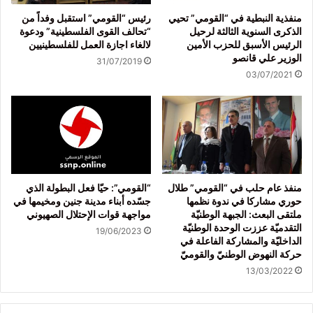
منفذية النبطية في “القومي” تحيي
رئيس “القومي” استقبل وفداً من
الذكرى السنوية الثالثة لرحيل
“تحالف القوى الفلسطينية” ودعوة
الرئيس الأسبق للحزب الأمين
لالغاء اجازة العمل للفلسطينيين
الوزير علي قانصو
31/07/2019
03/07/2021
منفذ عام حلب في “القومي” طلال
“القومي”: حيّا فعل البطولة الذي
حوري مشاركا في ندوة نظمها
جسّده أبناء مدينة جنين ومخيمها في
ملتقى البعث: الجبهة الوطنيّة
مواجهة قوات الإحتلال الصهيوني
التقدميّة عززت الوحدة الوطنيّة
19/06/2023
الداخليّة والمشاركة الفاعلة في
حركة النهوض الوطنيّ والقوميّ
13/03/2022