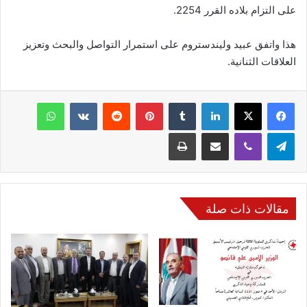
على التزام بلاده القرر 2254.
هذا واتفق عبيد وليندستروم على استمرار التواصل والبحث وتعزيز
العلاقات الثنانية.
فيسبوك
‫X
لينكدإن
‏Tumblr
بينتيريست
‏Reddit
‏VKontakte
واتساب
تيلقرام
ڤايبر
مشاركة عبر البريد
طباعة
مقالات ذات صلة