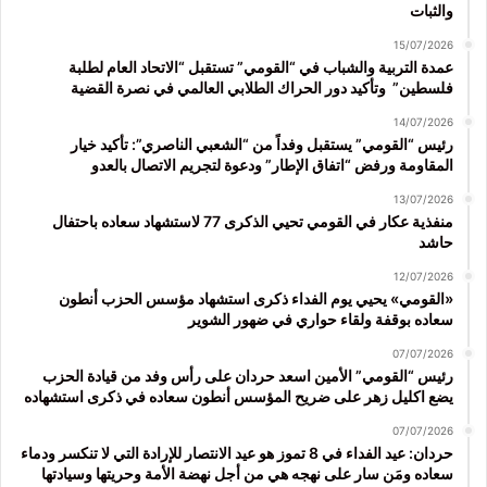
والثبات
15/07/2026
عمدة التربية والشباب في “القومي” تستقبل “الاتحاد العام لطلبة
فلسطين” وتأكيد دور الحراك الطلابي العالمي في نصرة القضية
14/07/2026
رئيس “القومي” يستقبل وفداً من “الشعبي الناصري”: تأكيد خيار
المقاومة ورفض “اتفاق الإطار” ودعوة لتجريم الاتصال بالعدو
13/07/2026
منفذية عكار في القومي تحيي الذكرى 77 لاستشهاد سعاده باحتفال
حاشد
12/07/2026
«القومي» يحيي يوم الفداء ذكرى استشهاد مؤسس الحزب أنطون
سعاده بوقفة ولقاء حواري في ضهور الشوير
07/07/2026
رئيس “القومي” الأمين اسعد حردان على رأس وفد من قيادة الحزب
يضع اكليل زهر على ضريح المؤسس أنطون سعاده في ذكرى استشهاده
07/07/2026
حردان: عيد الفداء في 8 تموز هو عيد الانتصار للإرادة التي لا تنكسر ودماء
سعاده ومَن سار على نهجه هي من أجل نهضة الأمة وحريتها وسيادتها