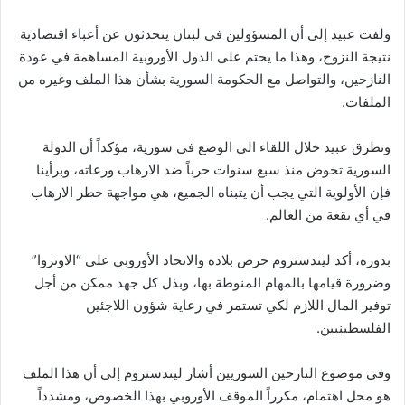
ولفت عبيد إلى أن المسؤولين في لبنان يتحدثون عن أعباء اقتصادية
نتيجة النزوح، وهذا ما يحتم على الدول الأوروبية المساهمة في عودة
النازحين، والتواصل مع الحكومة السورية بشأن هذا الملف وغيره من
الملفات.
وتطرق عبيد خلال اللقاء الى الوضع في سورية، مؤكداً أن الدولة
السورية تخوض منذ سبع سنوات حرباً ضد الارهاب ورعاته، وبرأينا
فإن الأولوية التي يجب أن يتبناه الجميع، هي مواجهة خطر الارهاب
في أي بقعة من العالم.
بدوره، أكد ليندستروم حرص بلاده والاتحاد الأوروبي على “الاونروا”
وضرورة قيامها بالمهام المنوطة بها، وبذل كل جهد ممكن من أجل
توفير المال اللازم لكي تستمر في رعاية شؤون اللاجئين
الفلسطينيين.
وفي موضوع النازحين السوريين أشار ليندستروم إلى أن هذا الملف
هو محل اهتمام، مكرراً الموقف الأوروبي بهذا الخصوص، ومشدداً