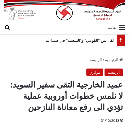
بح
القائمة
لقاء بين “القومي” و”الشعبية” في صيدا لمواجهة العدوان الصهيونيّ وإسقاط مشاريعه وسياساته
الرئيسية
/
الرئيسة
الرئيسة
مركزي
عميد الخارجية التقى سفير السويد:
لا نلمس خطوات أوروبية عملية
تؤدي الى رفع معاناة النازحين
01/10/2018