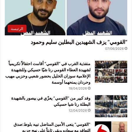
الرئيسة
“القومي” يزف الشهيدين البطلين سليم وحمود
07/06/2026
منفذية الغرب في “القومي” أقامت احتفالاً تكريمياً
لشهيدة العطاء القومي رنا شيّا حسيكي وللشهيدة
الإعلامية سوزان الخليل بحضور شعبي وحزبي مهيب
وحردان يمنحهما أوسمة
19/04/2026
وفد كبير من “القومي” يعزّي في بيصور بالشهيدة
البطلة رنا شيا حسيكي
12/04/2026
“القومي” ينعى الأمين المناضل نبيه بلوط:صدق
التعاقد مع سعاده وبقي ثابتاً على نهج حزبه