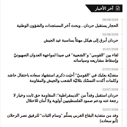
آخر الأخبار
06/08/2026
الحجار يستقبل حردان.. وبحث آخر المستجدات والشؤون الوطنية
02/08/2026
حردان أبرق إلى هيكل مهنئاً بمناسبة عيد الجيش
31/07/2026
لقاء بين “القومي” و”الشعبية” في صيدا لمواجهة العدوان الصهيونيّ
وإسقاط مشاريعه وسياساته
27/07/2026
منفذيّة بعلبك في “القوميّ” أحيَت ذكرى استشهاد سعاده باحتفال حاشد
وكلمات أكدت التمسّك بثلاثيّة الشعب والجيش والمقاومة
23/07/2026
حردان استقبل وفداً من “الديمقراطية”: المقاومة حق ثابت وخيار لا
رجعة عنه ودعم صمود الفلسطينيين أولوية ولا أمان للاحتلال
22/07/2026
وفد من منفذية البقاع الغربي يسلّم “وسام الثبات” للرفيق نصر الزحلان
(أبو سعاده)