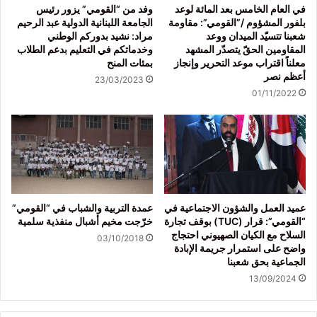
في العام الخامس بعد المائة لوعد
وفد من “القومي” يزور رئيس
بلفور المشؤوم /”القومي”: مقاومة
الجامعة اللبنانية الدولية عبد الرحيم
شعبنا تتسيّد الميدان ووعد
مراد: نشيد بدوركم الوطني
المقاومين الحقّ يتصدّر المشهد
وخدماتكم في التعليم بدعم الطلاب
معلناً اقتراب موعد التحرير وإنجاز
بمئات المنح
أعظم نصر
23/03/2023
01/11/2022
عميد العمل والشؤون الاجتماعية في
عمدة التربية والشباب في “القومي”
“القومي”: قرار (TUC) بوقف تجارة
خرّجت مخيم أشبال منفذية سلمية
السلاح مع الكيان الصهيوني احتجاج
03/10/2018
واضح على استمرار جريمة الإبادة
الجماعية بحق شعبنا
13/09/2024