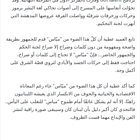
تحوّلت أنفاسها على المسرح إلى أصوات تحاكي لغة البشر برموز
وحركات وزخرفات شرقيّة وواصلت الفرقة عروضها المدهشة التي
أبهرت لجنة التحكيم.
تابع العميد عطية أن كلّ هذا الضوء من “ميّاس” قدم للجمهور بطريقة
واضحة ومفهومة من دون كلمات وصراخ إلا صراخ لجنة الحكم
والجمهور الحاضر… فإنّ “ميّاس” لا تحتاج إلى كلمات أو صراخ،
احتاجت فقط إلى حركات الجسد والأيادي لتروي قصّة الشرق على
أكمل وجه.
كما أكد عطية أن كل هذا الضوء من “ميّاس” جاء رغم المعاناة
الاقتصادية والحياتية والخوف من الانكسار الذي يعيشه اللبنانيون
راهنًا، إلا أنه لم يشكل عائقًا أمام طموح “مياس” للتغلب على اليأس..
فالتحدي كان أكبر دليل بأن لبنان كان وسيبقى صورة راقية لنشر
الفن والإبداع مهما قست الظروف.