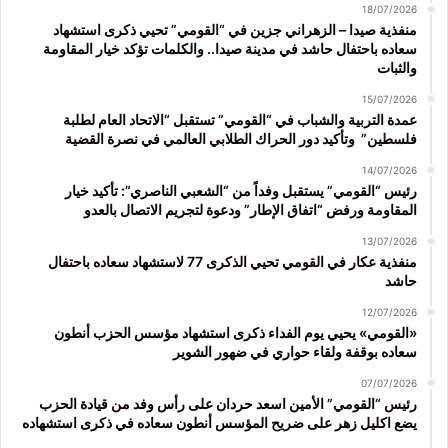
18/07/2026
منفذية صيدا – الزهراني جزين في “القومي” تحيي ذكرى استشهاد
سعاده باحتفال حاشد في مدينة صيدا.. والكلمات تؤكد خيار المقاومة
والثبات
15/07/2026
عمدة التربية والشباب في “القومي” تستقبل “الاتحاد العام لطلبة
فلسطين” وتأكيد دور الحراك الطلابي العالمي في نصرة القضية
14/07/2026
رئيس “القومي” يستقبل وفداً من “الشعبي الناصري”: تأكيد خيار
المقاومة ورفض “اتفاق الإطار” ودعوة لتجريم الاتصال بالعدو
13/07/2026
منفذية عكار في القومي تحيي الذكرى 77 لاستشهاد سعاده باحتفال
حاشد
12/07/2026
«القومي» يحيي يوم الفداء ذكرى استشهاد مؤسس الحزب أنطون
سعاده بوقفة ولقاء حواري في ضهور الشوير
07/07/2026
رئيس “القومي” الأمين اسعد حردان على رأس وفد من قيادة الحزب
يضع اكليل زهر على ضريح المؤسس أنطون سعاده في ذكرى استشهاده