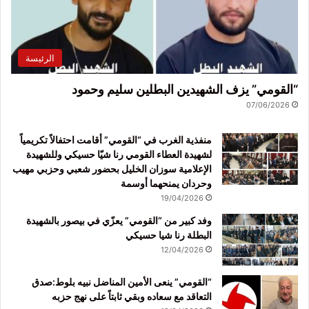
الرئيسة
“القومي” يزف الشهيدين البطلين سليم وحمود
07/06/2026
منفذية الغرب في “القومي” أقامت احتفالاً تكريمياً
لشهيدة العطاء القومي رنا شيّا حسيكي وللشهيدة
الإعلامية سوزان الخليل بحضور شعبي وحزبي مهيب
وحردان يمنحهما أوسمة
19/04/2026
وفد كبير من “القومي” يعزّي في بيصور بالشهيدة
البطلة رنا شيا حسيكي
12/04/2026
“القومي” ينعى الأمين المناضل نبيه بلوط:صدق
التعاقد مع سعاده وبقي ثابتاً على نهج حزبه