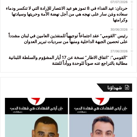
07/07/2026
حردان: عيد الفداء في 8 تموز هو عيد الانتصار للإرادة التي لا تنكسر ودماء
سعاده ومَن سار على نهجه هي من أجل نهضة الأمة وحريتها وسيادتها
وكرامتها
30/06/2026
رئيس “القومي” عقد اجتماعاً توجيهياً للمنفذين العامين في لبنان مشدداً
على تحصين الجبهة الداخلية ومنبهاً من سرديات تبرير العدوان
27/06/2026
“القومي”: “اتفاق الاطار” نسخة عن 17 أيار المشؤوم والسلطة اللبنانية
مطالبة بالتراجع عنه صوناً للوحدة ووأداً للفتنة
شهداؤنا