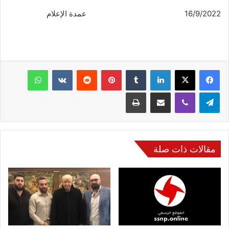
16/9/2022 عمدة الإعلام
فيسبوك
‫X
لينكدإن
‏Tumblr
بينتيريست
‏Reddit
‏VKontakte
واتساب
تيلقرام
ڤايبر
مشاركة عبر البريد
طباعة
مقالات ذات صلة