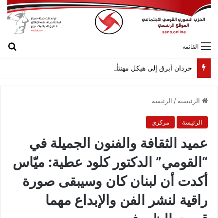
بح
القائمة
حردان أبرق إلى هيكل مهنئاً بمناسبة عيد الجيش
الرئيسية
/
الرئيسة
الرئيسة
مركزي
عميد الثقافة والفنون الجميلة في
“القومي” الدكتور كلود عطية: ميّاس
أكدت أن لبنان كان وسيبقى صورة
راقية لنشر الفن والإبداع مهما