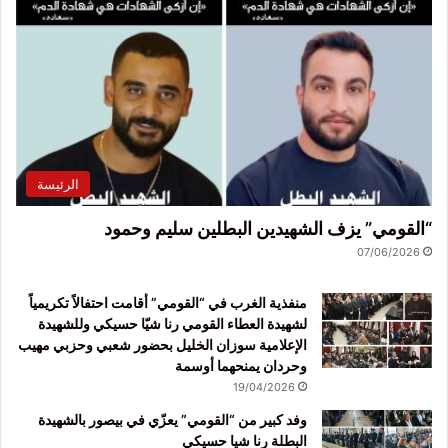
الرئيسة
“القومي” يزف الشهيدين البطلين سليم وحمود
07/06/2026
منفذية الغرب في “القومي” أقامت احتفالاً تكريمياً
لشهيدة العطاء القومي رنا شيّا حسيكي وللشهيدة
الإعلامية سوزان الخليل بحضور شعبي وحزبي مهيب
وحردان يمنحهما أوسمة
19/04/2026
وفد كبير من “القومي” يعزّي في بيصور بالشهيدة
البطلة رنا شيا حسيكي