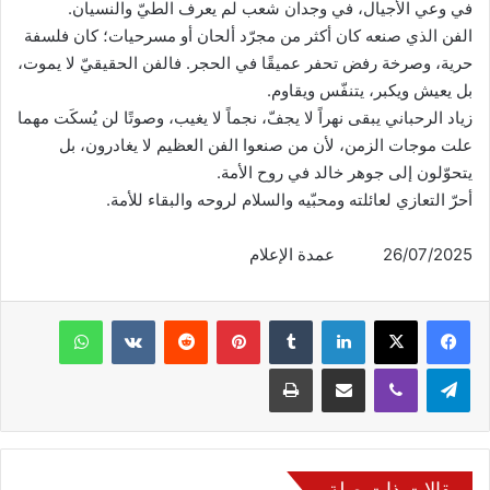
في وعي الأجيال، في وجدان شعب لم يعرف الطيّ والنسيان.
الفن الذي صنعه كان أكثر من مجرّد ألحان أو مسرحيات؛ كان فلسفة
حرية، وصرخة رفض تحفر عميقًا في الحجر. فالفن الحقيقيّ لا يموت،
بل يعيش ويكبر، يتنفّس ويقاوم.
زياد الرحباني يبقى نهراً لا يجفّ، نجماً لا يغيب، وصوتًا لن يُسكَت مهما
علت موجات الزمن، لأن من صنعوا الفن العظيم لا يغادرون، بل
يتحوّلون إلى جوهر خالد في روح الأمة.
أحرّ التعازي لعائلته ومحبّيه والسلام لروحه والبقاء للأمة.
26/07/2025 عمدة الإعلام
فيسبوك
‫X
لينكدإن
‏Tumblr
بينتيريست
‏Reddit
‏VKontakte
واتساب
تيلقرام
ڤايبر
مشاركة عبر البريد
طباعة
مقالات ذات صلة