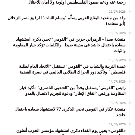
رجعة عنه ودعم صمود الفلسطينيين أولوية ولا أمان للاحتلال
22/07/2026
وفد من منفذية البقاع الغربي يسلّم “وسام الثبات” للرفيق نصر الزحلان
(أبو سعاده)
18/07/2026
منفذية صيدا – الزهراني جزين في “القومي” تحيي ذكرى استشهاد
سعاده باحتفال حاشد في مدينة صيدا.. والكلمات تؤكد خيار المقاومة
والثبات
15/07/2026
عمدة التربية والشباب في “القومي” تستقبل “الاتحاد العام لطلبة
فلسطين” وتأكيد دور الحراك الطلابي العالمي في نصرة القضية
14/07/2026
رئيس “القومي” يستقبل وفداً من “الشعبي الناصري”: تأكيد خيار
المقاومة ورفض “اتفاق الإطار” ودعوة لتجريم الاتصال بالعدو
13/07/2026
منفذية عكار في القومي تحيي الذكرى 77 لاستشهاد سعاده باحتفال
حاشد
12/07/2026
«القومي» يحيي يوم الفداء ذكرى استشهاد مؤسس الحزب أنطون