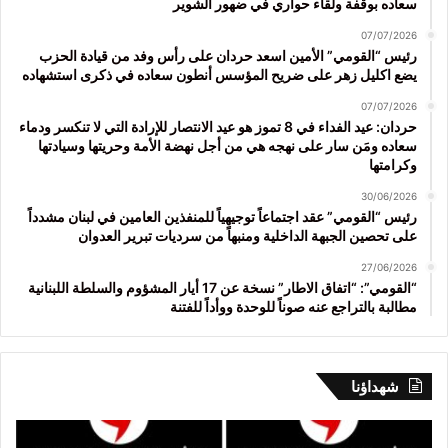
سعاده بوقفة ولقاء حواري في ضهور الشوير
07/07/2026
رئيس “القومي” الأمين اسعد حردان على رأس وفد من قيادة الحزب
يضع اكليل زهر على ضريح المؤسس أنطون سعاده في ذكرى استشهاده
07/07/2026
حردان: عيد الفداء في 8 تموز هو عيد الانتصار للإرادة التي لا تنكسر ودماء
سعاده ومَن سار على نهجه هي من أجل نهضة الأمة وحريتها وسيادتها
وكرامتها
30/06/2026
رئيس “القومي” عقد اجتماعاً توجيهياً للمنفذين العامين في لبنان مشدداً
على تحصين الجبهة الداخلية ومنبهاً من سرديات تبرير العدوان
27/06/2026
“القومي”: “اتفاق الاطار” نسخة عن 17 أيار المشؤوم والسلطة اللبنانية
مطالبة بالتراجع عنه صوناً للوحدة ووأداً للفتنة
شهداؤنا