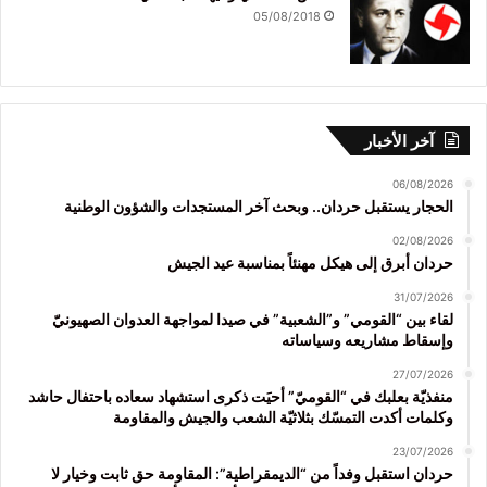
05/08/2018
آخر الأخبار
06/08/2026
الحجار يستقبل حردان.. وبحث آخر المستجدات والشؤون الوطنية
02/08/2026
حردان أبرق إلى هيكل مهنئاً بمناسبة عيد الجيش
31/07/2026
لقاء بين “القومي” و”الشعبية” في صيدا لمواجهة العدوان الصهيونيّ
وإسقاط مشاريعه وسياساته
27/07/2026
منفذيّة بعلبك في “القوميّ” أحيَت ذكرى استشهاد سعاده باحتفال حاشد
وكلمات أكدت التمسّك بثلاثيّة الشعب والجيش والمقاومة
23/07/2026
حردان استقبل وفداً من “الديمقراطية”: المقاومة حق ثابت وخيار لا