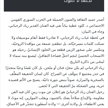
لكنها لا تموت
أصدر عميد الثقافة والفنون الجميلة في الحزب السوري القومي
الاجتماعي د. كلود عطية بياناً نعى فيه الفنان القدير زياد الرحباني،
وجاء في البيان:
في لحظة غياب زياد الرحباني، لا تغادرنا فقط أنغام موسيقاه ولا
تسكت كلمات مسرحيّاته، بل تنطفئ شمعة من مواقدنا الروحيّة،
وتنكسر على صخور الزمن قطعة من الخلود الإنسانيّ. رحيله هو
الانسحاب الحتميّ لنجم احتلّ فضاءنا الثقافيّ، ليصنع منه سماء لا
تُمحَى من ذاكرة التاريخ.
زياد الرحباني لم يكن مجرّد فنان أو ملحن، بل كان نَفَسًا وعيًا متجذرًا
في جذر مجتمع لا يتوقّف عن الصراخ. كان لسان الحقيقة المغلّف
بالسخرية والمرارة، صوتاً ينبض بثورة ذاتيّة، ينسج من الألم قصيدة
حرية، ومن الضحكة مرّ الحقيقة التي لا تُخفى.
رحيل الفنان زياد الرحبانيّ هو إعلان عن موت زمنٍ كان فيه الفن
مقاومة، والإبداع سلاحاً يفتك بالجمود، ويقلب الموازين. إنه موتٌ لا
يعني الانطفاء، بل ولادة أخرى — ولادة أسطورة تتجذّر في الأعماق،