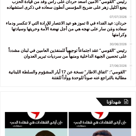
رئيس “القومي” الأمين اسعد حردان على رأس وفد من قيادة الحزب
يضع اكليل زهر على ضريح المؤسس أنطون سعاده في ذكرى استشهاده
07/07/2026
حردان: عيد الفداء في 8 تموز هو عيد الانتصار للإرادة التي لا تنكسر ودماء
سعاده ومَن سار على نهجه هي من أجل نهضة الأمة وحريتها وسيادتها
وكرامتها
30/06/2026
رئيس “القومي” عقد اجتماعاً توجيهياً للمنفذين العامين في لبنان مشدداً
على تحصين الجبهة الداخلية ومنبهاً من سرديات تبرير العدوان
27/06/2026
“القومي”: “اتفاق الاطار” نسخة عن 17 أيار المشؤوم والسلطة اللبنانية
مطالبة بالتراجع عنه صوناً للوحدة ووأداً للفتنة
شهداؤنا