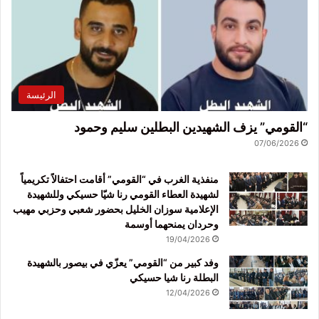
الرئيسة
“القومي” يزف الشهيدين البطلين سليم وحمود
07/06/2026
منفذية الغرب في “القومي” أقامت احتفالاً تكريمياً
لشهيدة العطاء القومي رنا شيّا حسيكي وللشهيدة
الإعلامية سوزان الخليل بحضور شعبي وحزبي مهيب
وحردان يمنحهما أوسمة
19/04/2026
وفد كبير من “القومي” يعزّي في بيصور بالشهيدة
البطلة رنا شيا حسيكي
12/04/2026