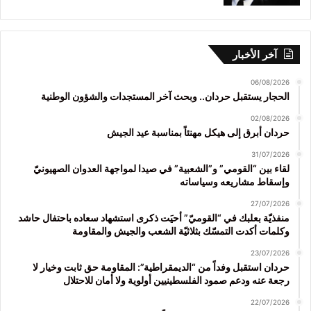
آخر الأخبار
06/08/2026
الحجار يستقبل حردان.. وبحث آخر المستجدات والشؤون الوطنية
02/08/2026
حردان أبرق إلى هيكل مهنئاً بمناسبة عيد الجيش
31/07/2026
لقاء بين “القومي” و”الشعبية” في صيدا لمواجهة العدوان الصهيونيّ
وإسقاط مشاريعه وسياساته
27/07/2026
منفذيّة بعلبك في “القوميّ” أحيَت ذكرى استشهاد سعاده باحتفال حاشد
وكلمات أكدت التمسّك بثلاثيّة الشعب والجيش والمقاومة
23/07/2026
حردان استقبل وفداً من “الديمقراطية”: المقاومة حق ثابت وخيار لا
رجعة عنه ودعم صمود الفلسطينيين أولوية ولا أمان للاحتلال
22/07/2026