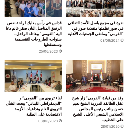
ندوة في مجمع باسل الأسد الثقافي
قداس في رأس بعلبك لراحة نفس
في صور نظمتها منفذية صور في
الرفيق المناضل اليان صقر غانم دعا
“القومي” وملتقى الجمعيات الأهلية
اليه “القومي” وعائلة الراحل..
سنواجه الطروحات التقسيمية
08/09/2024
وسنسقطها
25/06/2023
وفد من قيادة “القومي” زار شيخ
لقاء تربوي بين “القومي” و
عقل الطائفة الدرزية الشيخ نعيم
“الديمقراطي اللبناني” يبحث الشأن
حسن ونائب رئيس المجلس
التربوي العام وتداعيات الأزمة
الاسلامي الشيعي الأعلى الشيخ
الاقتصادية على الطلبة
علي الخطيب
03/08/2023
28/01/2020