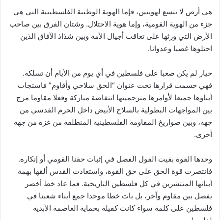
هي أرض لا تتسع لهويتين، فإما الهوية الوطنية الفلسطينية التي هي
جزء من الهوية القومية، وإما هوية الاحتلال. وشتان الفرق بين صاحب
الأرض التي ورثها على تعاقب أجيال الأمة وبين شذاذ الآفاق الذين
احتلوها غصبا وعدوانا.
خيار لم يكن صعبا على فلسطين في أي يوم من الأيام أن تسلكه.
فهي حسمت قرارها تحت عنوان “الحق سلاحي وأقاوم” فاستجاب
أبناؤها جميعا لأوامرها مترجمينها انتفاضة مباركة وفعلا مقاوما مزج
بين المواجهات البطولية بالسلاح الأبيض داخل الحرم القدسي من
جهة، وبين صواريخ المقاومة الفلسطينية المنطلقة من غزة من جهة
أخرى.
وحدها القوة بقيت القول الفصل في إثبات حقنا القومي أو إنكاره.
فانتصرت قوة الحق على حق القوة، واستعادت القدس ألقها بهمة
أبنائها المنتشرين في كل فلسطين التاريخية. فما عاد خط أخضر
يفصل بين مقاوم وآخر، بل بات خطا موحدا جمع أبناء شعبنا في
فلسطين على كلمة سواء كانت كفيلة بحماية العاصمة الأبدية