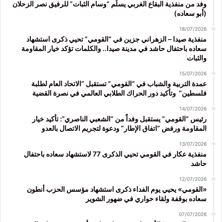
وفد من منفذية البقاع الغربي يسلّم “وسام الثبات” للرفيق نصر الزحلان
(أبو سعاده)
18/07/2026
منفذية صيدا – الزهراني جزين في “القومي” تحيي ذكرى استشهاد
سعاده باحتفال حاشد في مدينة صيدا.. والكلمات تؤكد خيار المقاومة
والثبات
15/07/2026
عمدة التربية والشباب في “القومي” تستقبل “الاتحاد العام لطلبة
فلسطين” وتأكيد دور الحراك الطلابي العالمي في نصرة القضية
14/07/2026
رئيس “القومي” يستقبل وفداً من “الشعبي الناصري”: تأكيد خيار
المقاومة ورفض “اتفاق الإطار” ودعوة لتجريم الاتصال بالعدو
13/07/2026
منفذية عكار في القومي تحيي الذكرى 77 لاستشهاد سعاده باحتفال
حاشد
12/07/2026
«القومي» يحيي يوم الفداء ذكرى استشهاد مؤسس الحزب أنطون
سعاده بوقفة ولقاء حواري في ضهور الشوير
07/07/2026