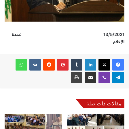
13/5/2021 عمدة
الإعلام
فيسبوك
‫X
لينكدإن
‏Tumblr
بينتيريست
‏Reddit
‏VKontakte
واتساب
تيلقرام
ڤايبر
مشاركة عبر البريد
طباعة
مقالات ذات صلة