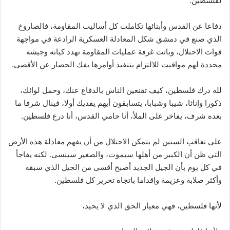
لفلسطين.
دفاعا عن القدس وأبنائها تكاملت كل أساليب المقاومة، فالصاروخ
الذي صنع في دمشق شكل المعادلة العسكرية الرادعة في مواجهة
قوات الاحتلال، وباتت غرفة عمليات المقاومة تهدد كيانه وجيشه
محددة لهم مواقيت للالتزام بتنفيذ أوامرها بفك الحصار عن الأقصى.
لله درك فلسطين، كيف تقنعين الناس بالدفاع عنك، وحمل لوائك،
ذكورا وإناثا، شيبا وشبابا، يتسابقون أيهم يفديك أولا، فينال شرفا ما
بعده شرف، يفاخر على الملأ، أنا حامي القدس، أنا درع فلسطين.
على تعاقب السنين لم يتمكن الاحتلال من أن يفهم معادلة هذه الأرض
التي ظن أن الكبير من أهلها سيموت، والصغير سينسى. لكنه يفاجأ
في كل يوم بأن الجيل الجديد أصبح أقسى من الجيل الذي سبقه
وأكثر صلابة وعزيمة وإقداما باتجاه تحرير كل فلسطين.
لأنها فلسطين، فهي معيار الحق الذي لا يحيد،