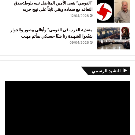
“القومي” ينعى الأمين المناضل نبيه بلوط:صدق
التعاقد مع سعاده وبقي ثابتاً على نهج حزبه
12/04/2026
منفذية الغرب في القومي” وأهالي بيصور والجوار
شيّعوا الشهيدة رنا شيّا حسيكي بمأتم مهيب
09/04/2026
النشيد الرسمي
مشغل
الفيديو