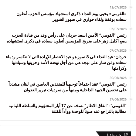
12/07/2026
«القومي» يحيي يوم الفداء ذكرى استشهاد مؤسس الحزب أنطون
سعاده بوقفة ولقاء حواري في ضهور الشوير
07/07/2026
رئيس “القومي” الأمين اسعد حردان على رأس وفد من قيادة الحزب
يضع اكليل زهر على ضريح المؤسس أنطون سعاده في ذكرى استشهاده
07/07/2026
حردان: عيد الفداء في 8 تموز هو عيد الانتصار للإرادة التي لا تنكسر ودماء
سعاده ومَن سار على نهجه هي من أجل نهضة الأمة وحريتها وسيادتها
وكرامتها
30/06/2026
رئيس “القومي” عقد اجتماعاً توجيهياً للمنفذين العامين في لبنان مشدداً
على تحصين الجبهة الداخلية ومنبهاً من سرديات تبرير العدوان
27/06/2026
“القومي”: “اتفاق الاطار” نسخة عن 17 أيار المشؤوم والسلطة اللبنانية
مطالبة بالتراجع عنه صوناً للوحدة ووأداً للفتنة
شهداؤنا