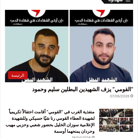
الرئيسة
“القومي” يزف الشهيدين البطلين سليم وحمود
07/06/2026
منفذية الغرب في “القومي” أقامت احتفالاً تكريمياً
لشهيدة العطاء القومي رنا شيّا حسيكي وللشهيدة
الإعلامية سوزان الخليل بحضور شعبي وحزبي مهيب
وحردان يمنحهما أوسمة
19/04/2026