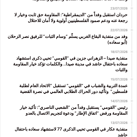
23/07/2026
حردان استقبل وفداً من “الديمقراطية”: المقاومة حق ثابت وخيار لا
رجعة عنه ودعم صمود الفلسطينيين أولوية ولا أمان للاحتلال
22/07/2026
وفد من منفذية البقاع الغربي يسلّم “وسام الثبات” للرفيق نصر الزحلان
(أبو سعاده)
18/07/2026
منفذية صيدا – الزهراني جزين في “القومي” تحيي ذكرى استشهاد
سعاده باحتفال حاشد في مدينة صيدا.. والكلمات تؤكد خيار المقاومة
والثبات
15/07/2026
عمدة التربية والشباب في “القومي” تستقبل “الاتحاد العام لطلبة
فلسطين” وتأكيد دور الحراك الطلابي العالمي في نصرة القضية
14/07/2026
رئيس “القومي” يستقبل وفداً من “الشعبي الناصري”: تأكيد خيار
المقاومة ورفض “اتفاق الإطار” ودعوة لتجريم الاتصال بالعدو
13/07/2026
منفذية عكار في القومي تحيي الذكرى 77 لاستشهاد سعاده باحتفال
حاشد