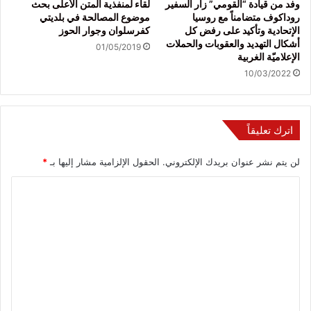
وفد من قيادة “القومي” زار السفير
لقاء لمنفذية المتن الأعلى بحث
روداكوف متضامناً مع روسيا
موضوع المصالحة في بلديتي
الإتحادية وتأكيد على رفض كل
كفرسلوان وجوار الحوز
أشكال التهديد والعقوبات والحملات
01/05/2019
الإعلاميّة الغربية
10/03/2022
اترك تعليقاً
لن يتم نشر عنوان بريدك الإلكتروني.
الحقول الإلزامية مشار إليها بـ
*
ا
ل
ت
ع
ل
ي