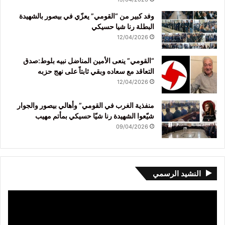
وفد كبير من “القومي” يعزّي في بيصور بالشهيدة
البطلة رنا شيا حسيكي
12/04/2026
“القومي” ينعى الأمين المناضل نبيه بلوط:صدق
التعاقد مع سعاده وبقي ثابتاً على نهج حزبه
12/04/2026
منفذية الغرب في القومي” وأهالي بيصور والجوار
شيّعوا الشهيدة رنا شيّا حسيكي بمأتم مهيب
09/04/2026
النشيد الرسمي
مشغل
الفيديو