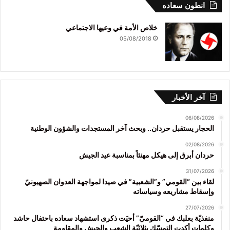
انطون سعاده
خلاص الأمة في وعيها الاجتماعي
05/08/2018
آخر الأخبار
06/08/2026
الحجار يستقبل حردان.. وبحث آخر المستجدات والشؤون الوطنية
02/08/2026
حردان أبرق إلى هيكل مهنئاً بمناسبة عيد الجيش
31/07/2026
لقاء بين “القومي” و”الشعبية” في صيدا لمواجهة العدوان الصهيونيّ
وإسقاط مشاريعه وسياساته
27/07/2026
منفذيّة بعلبك في “القوميّ” أحيَت ذكرى استشهاد سعاده باحتفال حاشد
وكلمات أكدت التمسّك بثلاثيّة الشعب والجيش والمقاومة