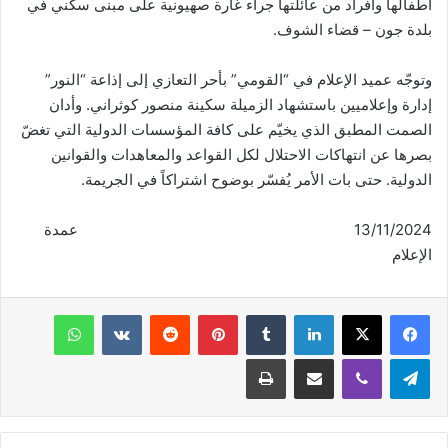
أطفالها وأفراد من عائلتها جراء غارة صهيونية على مبنى سكني في
بلدة جون – قضاء الشوف.
وتوجّه عميد الإعلام في “القومي” بأحر التعازي إلى إذاعة “النور”
إدارة وإعلاميين باستشهاد الزميلة سكينة منصور كوثراني. وأدان
الصمت المطبق الذي يخيّم على كافة المؤسسات الدولية التي تغضّ
بصرها عن انتهاكات الاحتلال لكل القواعد والمعاهدات والقوانين
الدولية. حتى بات الأمر يُفسّر بوضوح اشتراكاً في الجريمة.
13/11/2024 عمدة
الإعلام
فيسبوك
‫X
لينكدإن
‏Tumblr
بينتيريست
‏Reddit
‏VKontakte
واتساب
تيلقرام
ڤايبر
مشاركة عبر البريد
طباعة