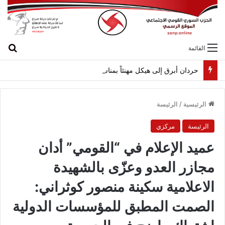
بح
القائمة
حردان أبرق إلى هيكل مهنئاً بمناسبة عيد الجيش
الرئيسية
/
الرئيسة
الرئيسة
مركزي
عميد الإعلام في “القومي” أدان
مجازر العدو وعزّى بالشهيدة
الاعلامية سكينة منصور كوثراني:
الصمت المطبق للمؤسسات الدولية