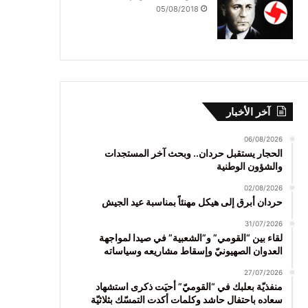
05/08/2018
آخر الأخبار
06/08/2026
الحجار يستقبل حردان.. وبحث آخر المستجدات
والشؤون الوطنية
02/08/2026
حردان أبرق إلى هيكل مهنئاً بمناسبة عيد الجيش
31/07/2026
لقاء بين “القومي” و”الشعبية” في صيدا لمواجهة
العدوان الصهيونيّ وإسقاط مشاريعه وسياساته
27/07/2026
منفذيّة بعلبك في “القوميّ” أحيَت ذكرى استشهاد
سعاده باحتفال حاشد وكلمات أكدت التمسّك بثلاثيّة