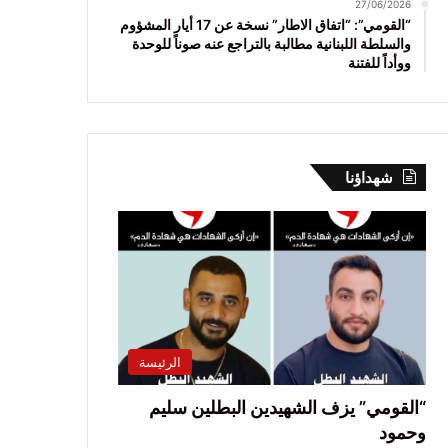
27/06/2026
“القومي”: “اتفاق الاطار” نسخة عن 17 أيار المشؤوم
والسلطة اللبنانية مطالبة بالتراجع عنه صوناً للوحدة
ووأداً للفتنة
شهداؤنا
الرئيسة
“القومي” يزف الشهيدين البطلين سليم
وحمود