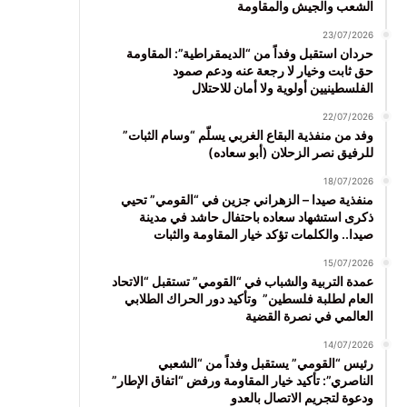
الشعب والجيش والمقاومة
23/07/2026
حردان استقبل وفداً من “الديمقراطية”: المقاومة
حق ثابت وخيار لا رجعة عنه ودعم صمود
الفلسطينيين أولوية ولا أمان للاحتلال
22/07/2026
وفد من منفذية البقاع الغربي يسلّم “وسام الثبات”
للرفيق نصر الزحلان (أبو سعاده)
18/07/2026
منفذية صيدا – الزهراني جزين في “القومي” تحيي
ذكرى استشهاد سعاده باحتفال حاشد في مدينة
صيدا.. والكلمات تؤكد خيار المقاومة والثبات
15/07/2026
عمدة التربية والشباب في “القومي” تستقبل “الاتحاد
العام لطلبة فلسطين” وتأكيد دور الحراك الطلابي
العالمي في نصرة القضية
14/07/2026
رئيس “القومي” يستقبل وفداً من “الشعبي
الناصري”: تأكيد خيار المقاومة ورفض “اتفاق الإطار”
ودعوة لتجريم الاتصال بالعدو