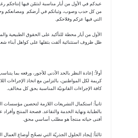
عيدكم في الأول من أيار مناسبة لنثمّن فيها إنتاجكم
من كل حدب وصوب، وثباتكم في أرضكم ومصانعكم وحقولك
التي فيها عزكم وفلاحكم.
الأول من أيار محطة للتأكيد على الحقوق الطبيعية والم
ظل ظروف استثنائية ألقت بثقلها على كواهل أبناء شعبن
أولاً: إعادة النظر بالحد الأدنى للأجور، ورفعه بما يتن
كريمة لكل المواطنين، بالتزامن مع اتخاذ الإجراءات الل
كافة الإجراءات القانونيّة المناسبة بحق كل مخالف.
ثانياً: استكمال التشريعات اللازمة لتحصين مؤسسات ال
بالطبابة ونهاية الخدمة والتقاعد. فصحة المنتج وأفراد
أفنى حياته منتجاً هو مطلب أساسي محق.
ثالثاً: إيجاد الحلول الجذريّة التي تصحّح أوضاع العما