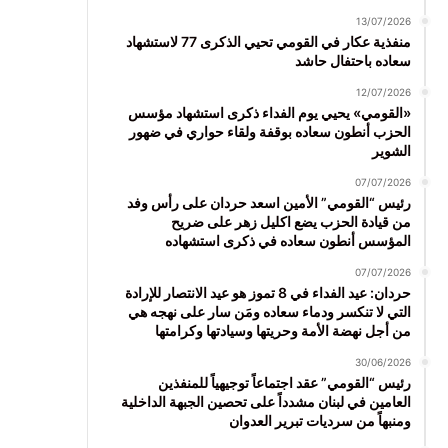
13/07/2026
منفذية عكار في القومي تحيي الذكرى 77 لاستشهاد
سعاده باحتفال حاشد
12/07/2026
«القومي» يحيي يوم الفداء ذكرى استشهاد مؤسس
الحزب أنطون سعاده بوقفة ولقاء حواري في ضهور
الشوير
07/07/2026
رئيس “القومي” الأمين اسعد حردان على رأس وفد
من قيادة الحزب يضع اكليل زهر على ضريح
المؤسس أنطون سعاده في ذكرى استشهاده
07/07/2026
حردان: عيد الفداء في 8 تموز هو عيد الانتصار للإرادة
التي لا تنكسر ودماء سعاده ومَن سار على نهجه هي
من أجل نهضة الأمة وحريتها وسيادتها وكرامتها
30/06/2026
رئيس “القومي” عقد اجتماعاً توجيهياً للمنفذين
العامين في لبنان مشدداً على تحصين الجبهة الداخلية
ومنبهاً من سرديات تبرير العدوان