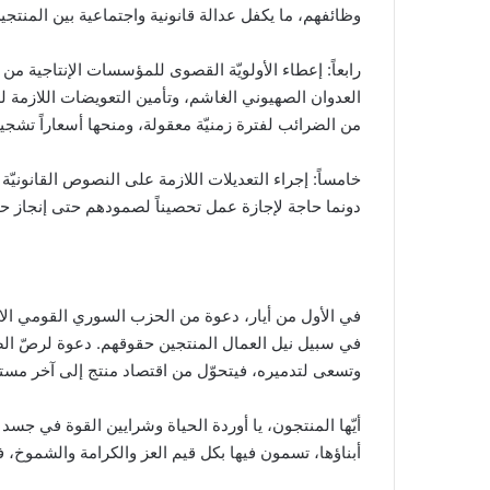
وظائفهم، ما يكفل عدالة قانونية واجتماعية بين المنتجي
رابعاً: إعطاء الأولويّة القصوى للمؤسسات الإنتاجية من 
العدوان الصهيوني الغاشم، وتأمين التعويضات اللازمة 
من الضرائب لفترة زمنيّة معقولة، ومنحها أسعاراً تشجيعي
خامساً: إجراء التعديلات اللازمة على النصوص القانونيّ
دونما حاجة لإجازة عمل تحصيناً لصمودهم حتى إنجاز ح
في الأول من أيار، دعوة من الحزب السوري القومي الاج
في سبيل نيل العمال المنتجين حقوقهم. دعوة لرصّ ال
وتسعى لتدميره، فيتحوّل من اقتصاد منتج إلى آخر مست
أيّها المنتجون، يا أوردة الحياة وشرايين القوة في جسد 
أبناؤها، تسمون فيها بكل قيم العز والكرامة والشموخ، 