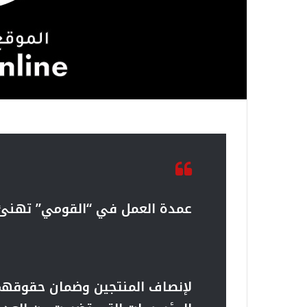
عمدة العمل في “القومي” تهنئ ا
لإنصاف المنتجين وضمان حقوقهم ب