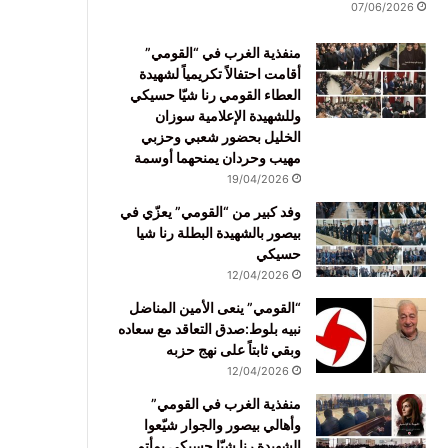
07/06/2026
منفذية الغرب في “القومي”
أقامت احتفالاً تكريمياً لشهيدة
العطاء القومي رنا شيّا حسيكي
وللشهيدة الإعلامية سوزان
الخليل بحضور شعبي وحزبي
مهيب وحردان يمنحهما أوسمة
19/04/2026
وفد كبير من “القومي” يعزّي في
بيصور بالشهيدة البطلة رنا شيا
حسيكي
12/04/2026
“القومي” ينعى الأمين المناضل
نبيه بلوط:صدق التعاقد مع سعاده
وبقي ثابتاً على نهج حزبه
12/04/2026
منفذية الغرب في القومي”
وأهالي بيصور والجوار شيّعوا
الشهيدة رنا شيّا حسيكي بمأتم