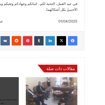
في عيد العمل، التحية لكم.. لثباتكم وجهادكم وتعبكم ومو
الأجنبيّ بكل أشكالهما.
01/04/2025 عمدة الإعلام
فيسبوك
‫X
لينكدإن
‏Tumblr
بينتيريست
‏Reddit
‏te
مقالات ذات صلة