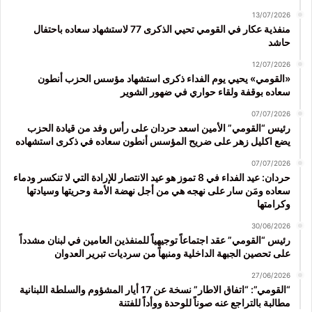
13/07/2026
منفذية عكار في القومي تحيي الذكرى 77 لاستشهاد سعاده باحتفال
حاشد
12/07/2026
«القومي» يحيي يوم الفداء ذكرى استشهاد مؤسس الحزب أنطون
سعاده بوقفة ولقاء حواري في ضهور الشوير
07/07/2026
رئيس “القومي” الأمين اسعد حردان على رأس وفد من قيادة الحزب
يضع اكليل زهر على ضريح المؤسس أنطون سعاده في ذكرى استشهاده
07/07/2026
حردان: عيد الفداء في 8 تموز هو عيد الانتصار للإرادة التي لا تنكسر ودماء
سعاده ومَن سار على نهجه هي من أجل نهضة الأمة وحريتها وسيادتها
وكرامتها
30/06/2026
رئيس “القومي” عقد اجتماعاً توجيهياً للمنفذين العامين في لبنان مشدداً
على تحصين الجبهة الداخلية ومنبهاً من سرديات تبرير العدوان
27/06/2026
“القومي”: “اتفاق الاطار” نسخة عن 17 أيار المشؤوم والسلطة اللبنانية
مطالبة بالتراجع عنه صوناً للوحدة ووأداً للفتنة