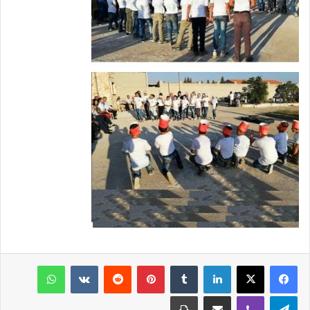
فيسبوك
‫X
لينكدإن
‏Tumblr
بينتيريست
‏Reddit
‏VKontakte
واتساب
تيلقرام
ڤايبر
مشاركة عبر البريد
طباعة