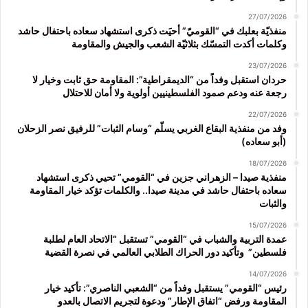
27/07/2026
منفذيّة بعلبك في “القوميّ” أحيَت ذكرى استشهاد سعاده باحتفال حاشد
وكلمات أكدت التمسّك بثلاثيّة الشعب والجيش والمقاومة
23/07/2026
حردان استقبل وفداً من “الديمقراطية”: المقاومة حق ثابت وخيار لا
رجعة عنه ودعم صمود الفلسطينيين أولوية ولا أمان للاحتلال
22/07/2026
وفد من منفذية البقاع الغربي يسلّم “وسام الثبات” للرفيق نصر الزحلان
(أبو سعاده)
18/07/2026
منفذية صيدا – الزهراني جزين في “القومي” تحيي ذكرى استشهاد
سعاده باحتفال حاشد في مدينة صيدا.. والكلمات تؤكد خيار المقاومة
والثبات
15/07/2026
عمدة التربية والشباب في “القومي” تستقبل “الاتحاد العام لطلبة
فلسطين” وتأكيد دور الحراك الطلابي العالمي في نصرة القضية
14/07/2026
رئيس “القومي” يستقبل وفداً من “الشعبي الناصري”: تأكيد خيار
المقاومة ورفض “اتفاق الإطار” ودعوة لتجريم الاتصال بالعدو