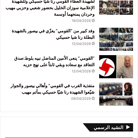
لشهيدة العطاء القومي رنا شيّا حسيكي وللشهيدة
الإعلامية سوزان الخليل بحضور شعبي وحزبي مهيب
وحردان يمنحهما أوسمة
19/04/2026
وفد كبير من “القومي” يعزّي في بيصور بالشهيدة
البطلة رنا شيا حسيكي
12/04/2026
“القومي” ينعى الأمين المناضل نبيه بلوط:صدق
التعاقد مع سعاده وبقي ثابتاً على نهج حزبه
12/04/2026
منفذية الغرب في القومي” وأهالي بيصور والجوار
شيّعوا الشهيدة رنا شيّا حسيكي بمأتم مهيب
09/04/2026
النشيد الرسمي