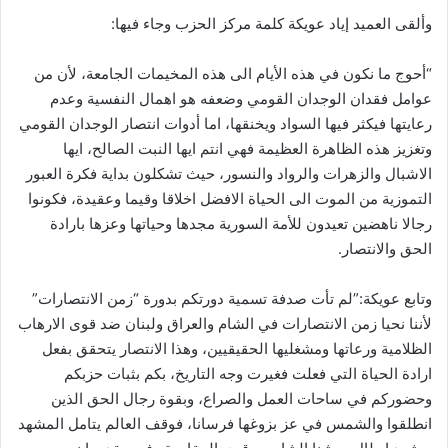
وألقى العميد إياد عويكة كلمة مركز الحزب وجاء فيها:
“أحوج ما نكون في هذه الأيام الى هذه المخيمات الجامعة، لأن من
عوامل فقدان الوجدان القومي وضعفه هو اهمال النفسية وعدم
رعايتها فيكثر فيها السواد ويخنقها، اما أدوات انتصار الوجدان القومي
وتغزيز هذه الظاهرة العظيمة فهي انتم ايها النبت الصالح، ايها
الاشبال والزهرات والرواد والنسور، حيث تشكلون بداية فكرة العبور
التموزية من الموت الى الحياة الافضل اخلاقا وقيما وعقيدة، فكونوا
رجالا ناهضين تعيدون للأمة السورية مجدها وحياتها وعزها بارادة
الحق والانتصار.
وتابع عويكة:”لم تأت صدفة تسمية دورتكم بدورة “زمن الانتصارات”
لأننا نحيا زمن الانتصارات في الشام والعراق ولبنان ضد قوى الارهاب
الظلامية ورعاتها ومشغليها الحقيقيين، وهذا الانتصار يتحقق بفعل
ارادة الحياة التي فعلت فغيرت وجه التاريخ، بكم بثبات حزبكم
وحضوركم في ساحات العمل والصراع، وبقوة رجال الحق الذين
انطلقوا والشمس في عز بزوغها فرسانا، فوقف العالم يتامل المشهد