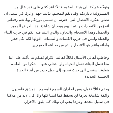
وتوجّه عويكة الى هيئة المخيم قائلاً: لقد كنتم على قدر عال من
المسؤولية بادارتكم وقيادتكم للمخيم، بذلتم جهدا وعرقا في سبيل ان
تصلوا بفكرة الانتصار التي اخترتم ان تسمى دورتكم بها. نعم رفقائي
انه زمن الاتصارات وانتم اليوم وبعد ان شاهدنا هذا العرض المميز
والجميل وهذا الانسجام والتعاون والدي اثبتم فيه انكم في حزب البناء
والحياة وليس في حزب الكلمات والتمنيات. اقولها لكم بكل فخر
وامانة وانتم هو الانتصار وانتم من صناعه الحقيقيين.
وخاطب أهالي الأشبال قائلاً: اهالينا الكرام ثقتكم بنا تأكيد على اننا
معا نعمل للبناء، نعمل للحياة ولن نتخلى عنها… شكرا من القلب،
بتعاوننا سنصل الى حيث نصبو، إلى جيل جديد من أبناء الحياة
الجميلة الجديدة.
وختم قائلاً: نقول، ومن له آذان للسمع فليسمع… دمشق قاسيون
واقفة شامخة بعزها لن تسقط كما امتنا كلها واذا كان لابد من هلاكنا
في سبيل مجدها وعزها يجب ان نهلك كما يليق بالاحرار.