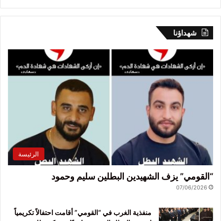
شهداؤنا
الرئيسة
“القومي” يزف الشهيدين البطلين سليم وحمود
07/06/2026
منفذية الغرب في “القومي” أقامت احتفالاً تكريمياً