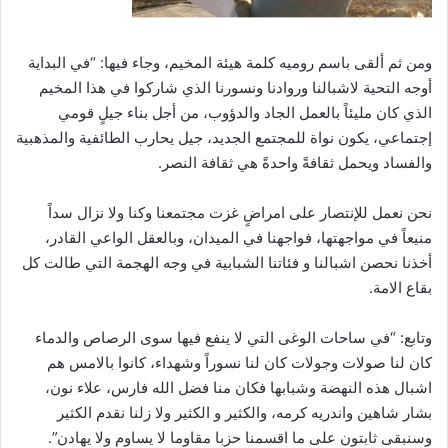
ومن ثم ألقى باسم روميه كلمة هيئة المخيم، وجاء فيها: “في البداية
أوجه التحية لاشبالنا وروادنا ونسورنا الذي شاركوا في هذا المخيم
الذي كان مليئاً بالعمل الجاد والدؤوب، من أجل بناء جيلٍ قومي
إجتماعي، يكون نواة للمجتمع الجديد، جيل يحارب الطائفية والمذهبية
والفساد ويحمل ثقافةً واحدةً هي ثقافة النصر.
نحن نعمل للإنتصار على امراضٍ غزت مجتمعنا وكنا ولا نزال سداً
منيعاً في مواجهتها، فواجهنا في الميدان، وبالعقل الواعي القادر،
أخذنا نحصن اشبالنا و فئاتنا الشبابية في وجه الهجمة التي طالت كل
بقاع الامة.
وتابع: “في ساحات الوغى التي لا ينفع فيها سوى الرصاص والدماء
كان لنا صولات وجولات كان لنا نسوراً وشهداء، كانوا بالامس هم
اشبال هذه النهضة وشبابها فكان منا فضل الله فارس، علاء نون،
بشار شاهين واندريه كرمه، والكثير و الكثير ولا زلنا نقدم الكثير
وسنبقى ثابتون على ما اقسمنا حزبا مقاوما لا يساوم ولا يهادن”.