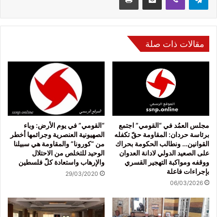
مقالات ذات صلة
مجلس العمُد في “القومي” اجتمع
“القومي” في يوم الأرض: وباء
برئاسة حردان: المقاومة حقّ تكفله
الصهيونية العنصرية وجرائمها أخطر
القوانين… ونطالب الحكومة بحراك
من “كورونا” والمقاومة هي سبيلنا
على الصعيد الدولي لادانة العدوان
الوحيد للتخلص من الاحتلال
ووقفه ومواكبة التهجير القسري
والإرهاب واستعادة كلّ فلسطين
بإجراءات فاعلة
29/03/2020
06/03/2026