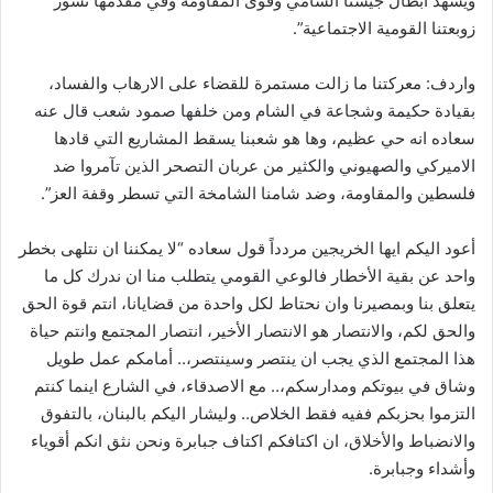
ويشهد ابطال جيشنا الشامي وقوى المقاومة وفي مقدمها نسور
زوبعتنا القومية الاجتماعية”.
واردف: معركتنا ما زالت مستمرة للقضاء على الارهاب والفساد،
بقيادة حكيمة وشجاعة في الشام ومن خلفها صمود شعب قال عنه
سعاده انه حي عظيم، وها هو شعبنا يسقط المشاريع التي قادها
الاميركي والصهيوني والكثير من عربان التصحر الذين تآمروا ضد
فلسطين والمقاومة، وضد شامنا الشامخة التي تسطر وقفة العز”.
أعود اليكم ايها الخريجين مردداً قول سعاده “لا يمكننا ان نتلهى بخطر
واحد عن بقية الأخطار فالوعي القومي يتطلب منا ان ندرك كل ما
يتعلق بنا وبمصيرنا وان نحتاط لكل واحدة من قضايانا، انتم قوة الحق
والحق لكم، والانتصار هو الانتصار الأخير، انتصار المجتمع وانتم حياة
هذا المجتمع الذي يجب ان ينتصر وسينتصر،.. أمامكم عمل طويل
وشاق في بيوتكم ومدارسكم،.. مع الاصدقاء، في الشارع اينما كنتم
التزموا بحزبكم ففيه فقط الخلاص.. وليشار اليكم بالبنان، بالتفوق
والانضباط والأخلاق، ان اكتافكم اكتاف جبابرة ونحن نثق انكم أقوياء
وأشداء وجبابرة.