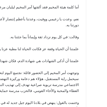
أما كلمة هيئة المخيم فقد ألقتها آمر المخيم ليليان مرع
نعم، وعدت يا زعيمي ووفيت، وعدتنا بأعظم إنتصار لأع
دورتنا به.
وقالت: في كل يوم نزداد ثقة وإيماناً بما جئتنا به.
علمتنا أن الحياة وقفة عز فكانت الحياة لنا مطية عزنا و
علمتنا أن أذكى الشهادات هي شهادة الدم، فكان شهداءن
وتوجهت أمر المخيم إلى الحضور قائلة: نجتمع اليوم لتخر
سيحمل راية المستقبل، هؤلاء هم دعامة وركيزة النهضة
الاجتماعي مدرسة تربوية صراعية تهدف إلى تهذيب النف
العطاء والمحبة والأخاء القومي، فالحزب مدرسة حماية
وختمت بالقول: ينهض في بلادنا اليوم جيل جديد له في ا