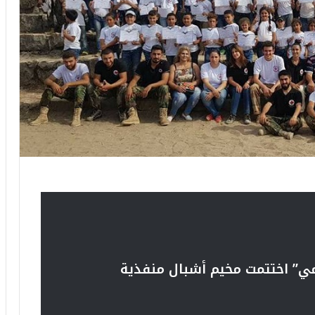
مي” اختتمت مخيم أشبال منفذية