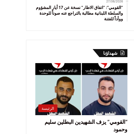
27/06/2026
“القومي”: “اتفاق الاطار” نسخة عن 17 أيار المشؤوم
والسلطة اللبنانية مطالبة بالتراجع عنه صوناً للوحدة
ووأداً للفتنة
شهداؤنا
الرئيسة
“القومي” يزف الشهيدين البطلين سليم
وحمود