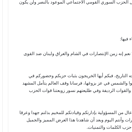
يل الحزب السوري القومي الاجتماعي الموعود بالنصر ولن يكون
 فيها:
م إنه زمن الإنتصارات في الشام والعراق ولبنان ضد القوى
جه التاريخ، فبكم أيها الخريجون بثبات حزبكم وحضوركم في
وا والشمس في عز بزوغها، فرسانا وقف العالم يتأمل المشهد
القوات الرديفة وفي طليعتهم نسور زوبعتنا قوات الحزب
 عال من المسؤولية بإدارتكم وقيادتكم للمخيم بذلتم جهدا وعرقا
رات وأنتم اليوم وبعد أن شاهدنا هذا العرض المميز والجميل
 حزب الكلمات والتمنيات.