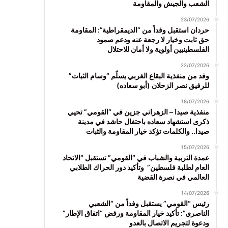
الشعب والجيش والمقاومة
23/07/2026
حردان استقبل وفداً من “الديمقراطية”: المقاومة
حق ثابت وخيار لا رجعة عنه ودعم صمود
الفلسطينيين أولوية ولا أمان للاحتلال
22/07/2026
وفد من منفذية البقاع الغربي يسلّم “وسام الثبات”
للرفيق نصر الزحلان (أبو سعاده)
18/07/2026
منفذية صيدا – الزهراني جزين في “القومي” تحيي
ذكرى استشهاد سعاده باحتفال حاشد في مدينة
صيدا.. والكلمات تؤكد خيار المقاومة والثبات
15/07/2026
عمدة التربية والشباب في “القومي” تستقبل “الاتحاد
العام لطلبة فلسطين” وتأكيد دور الحراك الطلابي
العالمي في نصرة القضية
14/07/2026
رئيس “القومي” يستقبل وفداً من “الشعبي
الناصري”: تأكيد خيار المقاومة ورفض “اتفاق الإطار”
ودعوة لتجريم الاتصال بالعدو