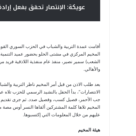
عويكة: الإنتصار تحقق بفعل إرادة
أقامت عمدة التربية والشباب في الحزب السوري القوم
المخيم المركزي في مشتى الحلو بحضور عميد التنمية 
الشعب) سمير نصير، منفذ عام منفذية اللاذقية فريد مر
والأهالي.
بعد طلب الاذن من قبل أمر المخيم ناظر التربية والشبا
الانتصارات”، بدأ الحفل بالنشيد الرسمي للحزب تلاه
جب الأحمر، فصيل كسب، وفصيل صدد. ثم جرى تقديم بعض 
المخيم تلاها كلمة المشتركين ألقاها النسر أوس مصة م
عليهم من خلال المعلومات التي إكتسبوها.
هيئة المخيم