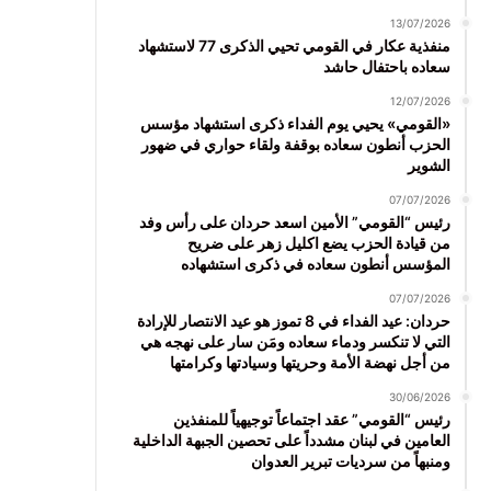
13/07/2026
منفذية عكار في القومي تحيي الذكرى 77 لاستشهاد
سعاده باحتفال حاشد
12/07/2026
«القومي» يحيي يوم الفداء ذكرى استشهاد مؤسس
الحزب أنطون سعاده بوقفة ولقاء حواري في ضهور
الشوير
07/07/2026
رئيس “القومي” الأمين اسعد حردان على رأس وفد
من قيادة الحزب يضع اكليل زهر على ضريح
المؤسس أنطون سعاده في ذكرى استشهاده
07/07/2026
حردان: عيد الفداء في 8 تموز هو عيد الانتصار للإرادة
التي لا تنكسر ودماء سعاده ومَن سار على نهجه هي
من أجل نهضة الأمة وحريتها وسيادتها وكرامتها
30/06/2026
رئيس “القومي” عقد اجتماعاً توجيهياً للمنفذين
العامين في لبنان مشدداً على تحصين الجبهة الداخلية
ومنبهاً من سرديات تبرير العدوان