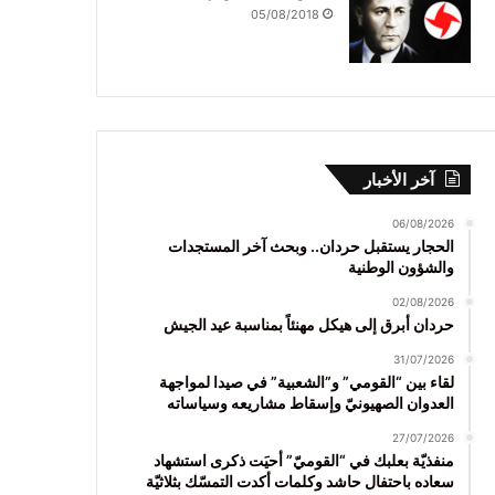
05/08/2018
آخر الأخبار
06/08/2026
الحجار يستقبل حردان.. وبحث آخر المستجدات
والشؤون الوطنية
02/08/2026
حردان أبرق إلى هيكل مهنئاً بمناسبة عيد الجيش
31/07/2026
لقاء بين “القومي” و”الشعبية” في صيدا لمواجهة
العدوان الصهيونيّ وإسقاط مشاريعه وسياساته
27/07/2026
منفذيّة بعلبك في “القوميّ” أحيَت ذكرى استشهاد
سعاده باحتفال حاشد وكلمات أكدت التمسّك بثلاثيّة