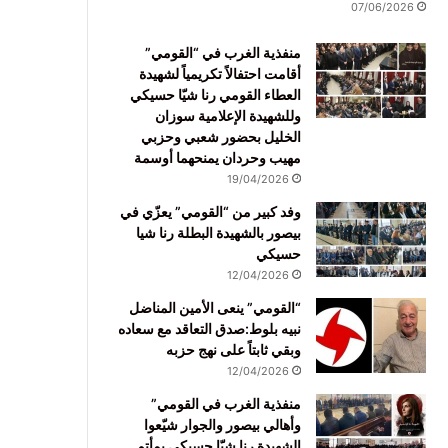
07/06/2026
منفذية الغرب في “القومي”
أقامت احتفالاً تكريمياً لشهيدة
العطاء القومي رنا شيّا حسيكي
وللشهيدة الإعلامية سوزان
الخليل بحضور شعبي وحزبي
مهيب وحردان يمنحهما أوسمة
19/04/2026
وفد كبير من “القومي” يعزّي في
بيصور بالشهيدة البطلة رنا شيا
حسيكي
12/04/2026
“القومي” ينعى الأمين المناضل
نبيه بلوط:صدق التعاقد مع سعاده
وبقي ثابتاً على نهج حزبه
12/04/2026
منفذية الغرب في القومي”
وأهالي بيصور والجوار شيّعوا
الشهيدة رنا شيّا حسيكي بمأتم