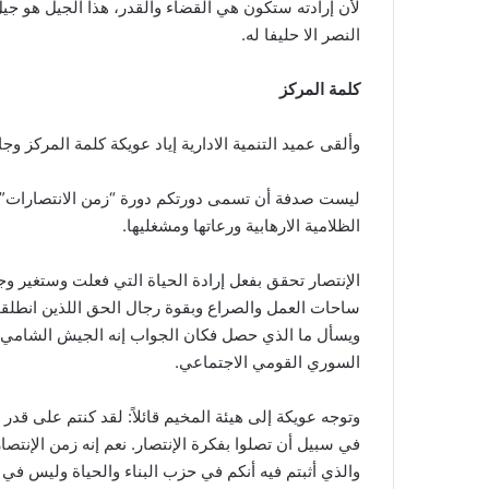
لأن إرادته ستكون هي القضاء والقدر، هذا الجيل هو ج
النصر الا حليفا له.
كلمة المركز
وألقى عميد التنمية الادارية إياد عويكة كلمة المركز وجاء
ليست صدفة أن تسمى دورتكم دورة “زمن الانتصارات” نع
الظلامية الارهابية ورعاتها ومشغليها.
الإنتصار تحقق بفعل إرادة الحياة التي فعلت وستغير و
ساحات العمل والصراع وبقوة رجال الحق اللذين انطلق
ويسأل ما الذي حصل فكان الجواب إنه الجيش الشامي و
السوري القومي الاجتماعي.
وتوجه عويكة إلى هيئة المخيم قائلاً: لقد كنتم على قدر
في سبيل أن تصلوا بفكرة الإنتصار. نعم إنه زمن الإنتصا
والذي أثبتم فيه أنكم في حزب البناء والحياة وليس في