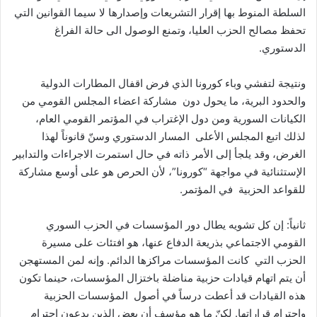
السلطة المنوط بها إقرار التشريعات وإصدارها لا سيما القوانين التي
تحفظ مصالح الحزب العليا، وتمنع الوصول الى حالة الفراغ
الدستوري.
ونتيجة لتفشي وباء كورونا الذي فرض اقفال المطارات الدولية
والحدود البرية، ما يحول دون مشاركة اعضاء المجلس القومي من
الكيانات السورية ومن دول الإغتراب في المؤتمر القومي العام،
لذلك اتبع المجلس الأعلى المسار الدستوري وسنّ قانوناً لهذا
الغرض، وقد يلجأ إلى الأمر ذاته في حال استمرت الاجراءات والتدابير
الإستثنائية في مواجهة “كورونا”، لأن الحرص هو على أوسع مشاركة
للقواعد الحزبية في المؤتمر.
ثانياً: إن كل تشويه يطال دور المؤسسات في الحزب السوري
القومي الاجتماعي بذريعة الدفاع عنها، هو افتئات على مسيرة
الحزب التي كانت المؤسسات مراكزها الدائم. وإنه لمن المستهجن
أن يتم اتهام قيادات حزبية مناضلة باختزال المؤسسات، حينما تكون
هذه القيادات قد أعطت درساً في أصول المؤسسات الحزبية
واحترام قراراتها. لكنّ ما هو مؤسف أن بعض الذين يدعون احترام