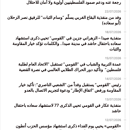
رجعة عنه ودعم صمود الفلسطينيين أولوية ولا أمان للاحتلال
22/07/2026
وفد من منفذية البقاع الغربي يسلّم “وسام الثبات” للرفيق نصر الزحلان
(أبو سعاده)
18/07/2026
منفذية صيدا – الزهراني جزين في “القومي” تحيي ذكرى استشهاد
سعاده باحتفال حاشد في مدينة صيدا.. والكلمات تؤكد خيار المقاومة
والثبات
15/07/2026
عمدة التربية والشباب في “القومي” تستقبل “الاتحاد العام لطلبة
فلسطين” وتأكيد دور الحراك الطلابي العالمي في نصرة القضية
14/07/2026
رئيس “القومي” يستقبل وفداً من “الشعبي الناصري”: تأكيد خيار
المقاومة ورفض “اتفاق الإطار” ودعوة لتجريم الاتصال بالعدو
13/07/2026
منفذية عكار في القومي تحيي الذكرى 77 لاستشهاد سعاده باحتفال
حاشد
12/07/2026
«القومي» يحيي يوم الفداء ذكرى استشهاد مؤسس الحزب أنطون