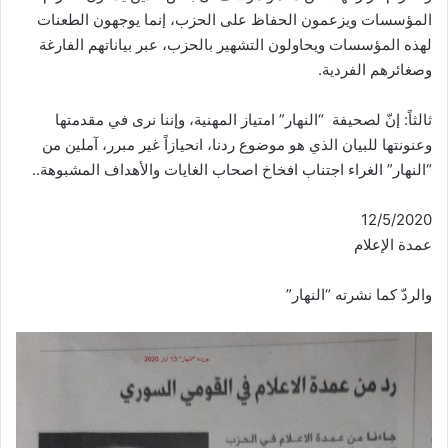
المؤسسات ويزعمون الحفاظ على الحزب، إنما يوجهون الطعنات
لهذه المؤسسات ويحاولون التشهير بالحزب، عبر بياناتهم الفارغة
وصغائرهم الفردية.
ثالثاً: إنّ لصحيفة “النهار” امتياز المهنية، وإننا نرى في مقدمتها
وعنونتها للبيان الذي هو موضوع ردنا، انحيازاً غير مبرر، آملين من
“النهار” الغراء اجتناب افخاخ اصحاب الغايات والأهداف المشبوهة..
12/5/2020
عمدة الإعلام
والردّ كما نشرته “النهار”