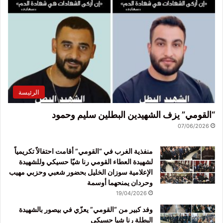
الرئيسة
“القومي” يزف الشهيدين البطلين سليم وحمود
07/06/2026
منفذية الغرب في “القومي” أقامت احتفالاً تكريمياً
لشهيدة العطاء القومي رنا شيّا حسيكي وللشهيدة
الإعلامية سوزان الخليل بحضور شعبي وحزبي مهيب
وحردان يمنحهما أوسمة
19/04/2026
وفد كبير من “القومي” يعزّي في بيصور بالشهيدة
البطلة رنا شيا حسيكي