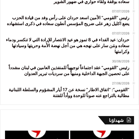
سعاده بوقفة ولقاء حواري في ضهور الشوير
07/07/2026
رئيس “القومي” الأمين اسعد حردان على رأس وفد من قيادة الحزب
يضع اكليل زهر على ضريح المؤسس أنطون سعاده في ذكرى استشهاده
07/07/2026
حردان: عيد الفداء في 8 تموز هو عيد الانتصار للإرادة التي لا تنكسر ودماء
سعاده ومَن سار على نهجه هي من أجل نهضة الأمة وحريتها وسيادتها
وكرامتها
30/06/2026
رئيس “القومي” عقد اجتماعاً توجيهياً للمنفذين العامين في لبنان مشدداً
على تحصين الجبهة الداخلية ومنبهاً من سرديات تبرير العدوان
27/06/2026
“القومي”: “اتفاق الاطار” نسخة عن 17 أيار المشؤوم والسلطة اللبنانية
مطالبة بالتراجع عنه صوناً للوحدة ووأداً للفتنة
شهداؤنا