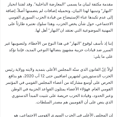
مقدمة مكثفة لبيان ما يسمى “المعارضة الداخلية”. وقد لفتنا انحياز
“النهار” وتبنيها لهذا البيان، وتحميله إضافات لم يتضمنها أصلاً، إضافة
إلى عدم تكبدها عناء الإستيضاح من قيادة الحزب السوري القومي
الاجتماعي، حول شأن يخص الحزب، وهذا سلوك نعتبره طارئاً على
المهنية الموضوعية التي نعتقد ان”النهار” أهل لها.
إننا إذ نأسف لوقوع “النهار” في هذا النوع من الأخطاء، ولتصويبها غير
المبرر ضد قيادات حزبية مشهودٍ بنضالها النوعي المديد، فإننا نؤكد
على ما يلي:
أولاً: إنّ القانون الذي سنّه المجلس الأعلى بتمديد ولايته وولاية رئيس
الحزب الدستوريتين لشهرين اضافيين حتى 12 آب 2020، هو بدافع
الحرص على أوسع مشاركة من أعضاء المجلس القومي في المؤتمر
القومي العام. فهؤلاء الأعضاء يمثلون القوٍاعد الحزبية في الوطن
وعبر الحدود، وقيادة الحزب حريصة على تثبيت المبدأ الدستوري
الذي ينص على أن القوميين هم مصدر السلطات.
إن المجلس الأعلى في الحزب السوري القومي الاجتماعي، هو