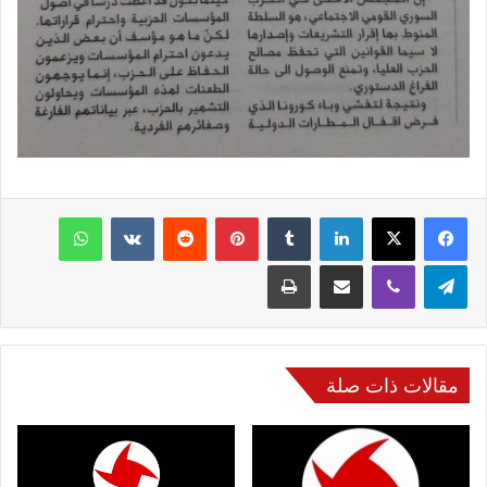
فيسبوك
‫X
لينكدإن
‏Tumblr
بينتيريست
‏Reddit
‏VKontakte
واتساب
تيلقرام
ڤايبر
مشاركة عبر البريد
طباعة
مقالات ذات صلة