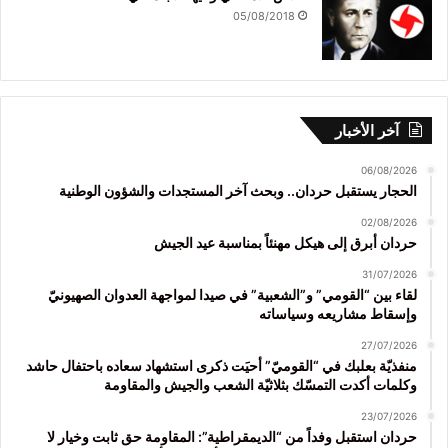
05/08/2018
آخر الأخبار
06/08/2026
الحجار يستقبل حردان.. وبحث آخر المستجدات والشؤون الوطنية
02/08/2026
حردان أبرق إلى هيكل مهنئاً بمناسبة عيد الجيش
31/07/2026
لقاء بين “القومي” و”الشعبية” في صيدا لمواجهة العدوان الصهيونيّ
وإسقاط مشاريعه وسياساته
27/07/2026
منفذيّة بعلبك في “القوميّ” أحيَت ذكرى استشهاد سعاده باحتفال حاشد
وكلمات أكدت التمسّك بثلاثيّة الشعب والجيش والمقاومة
23/07/2026
حردان استقبل وفداً من “الديمقراطية”: المقاومة حق ثابت وخيار لا