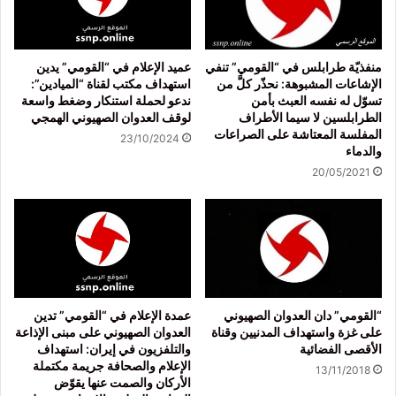
منفذيّة طرابلس في “القومي” تنفي
عميد الإعلام في “القومي” يدين
الإشاعات المشبوهة: نحذّر كلَّ من
استهداف مكتب لقناة “الميادين”:
تسوّل له نفسه العبث بأمن
ندعو لحملة استنكار وضغط واسعة
الطرابلسين لا سيما الأطراف
لوقف العدوان الصهيوني الهمجي
المفلسة المعتاشة على الصراعات
23/10/2024
والدماء
20/05/2021
“القومي” دان العدوان الصهيوني
عمدة الإعلام في “القومي” تدين
على غزة واستهداف المدنيين وقناة
العدوان الصهيوني على مبنى الإذاعة
الأقصى الفضائية
والتلفزيون في إيران: استهداف
الإعلام والصحافة جريمة مكتملة
13/11/2018
الأركان والصمت عنها يقوّض