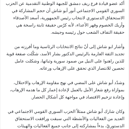
أكد عضو قيادة فرع ريف دمشق للجبهة الوطنية التقدمية عن الحزب
السوري القومي الاجتماعي أنور أبو شاش أن حجم المشاركة في
الاستحقاق الدستوري لانتخاب رئيس الجمهورية، أسعد الأصدقاء
وأربك الخصوم وقهر الأعداء، لأنه كرّس حقيقة ثابتة راسخة هي
حقيقة التفاف الشعب حول رئيسه وجيشه.
وأشار ابو شاش إلى أنّ نتائج الانتخابات الرئاسية وما أفرزته من
تجديد الثقة العارمة بالرئيس الدكتور بشار الأسد، شكّلت صفعة قوية
للذين راهنوا على النيل من صمود سورية وثباتها، وشكلت عامل
تحصين للانتصار الذي تحقق على الإرهاب ورعاته.
وشدّد أبو شاش على المضي في نهج مقاومة الإرهاب والاحتلال،
بموازاة رفع شعار الأمل بالعمل لإعادة إعمار كل ما هدمه الإرهاب،
وإعادة تزخيم الاقتصاد في مواجهة كل أشكال الحصار.
وكان شارك أبو شاش ممثلاً الحزب السوري القومي الاجتماعي في
العديد من الفعاليات والأنشطة التي سبقت ورافقت الاستحقاق
الدستوريّ، بدءاً بمشاركته إلى جانب جميع الفعاليات والهيئات