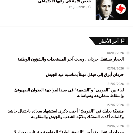
خلاص الأمة في وعيها الاجتماعي
05/08/2018
آخر الأخبار
06/08/2026
الحجار يستقبل حردان.. وبحث آخر المستجدات والشؤون الوطنية
02/08/2026
حردان أبرق إلى هيكل مهنئاً بمناسبة عيد الجيش
31/07/2026
لقاء بين “القومي” و”الشعبية” في صيدا لمواجهة العدوان الصهيونيّ
وإسقاط مشاريعه وسياساته
27/07/2026
منفذيّة بعلبك في “القوميّ” أحيَت ذكرى استشهاد سعاده باحتفال حاشد
وكلمات أكدت التمسّك بثلاثيّة الشعب والجيش والمقاومة
23/07/2026
حردان استقبل وفداً من “الديمقراطية”: المقاومة حق ثابت وخيار لا