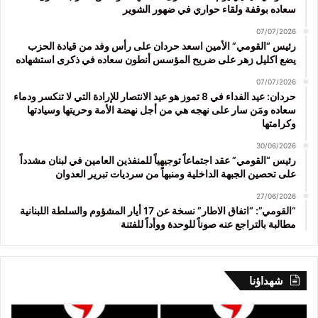
سعاده بوقفة ولقاء حواري في ضهور الشوير
07/07/2026
رئيس “القومي” الأمين اسعد حردان على رأس وفد من قيادة الحزب
يضع اكليل زهر على ضريح المؤسس أنطون سعاده في ذكرى استشهاده
07/07/2026
حردان: عيد الفداء في 8 تموز هو عيد الانتصار للإرادة التي لا تنكسر ودماء
سعاده ومَن سار على نهجه هي من أجل نهضة الأمة وحريتها وسيادتها
وكرامتها
30/06/2026
رئيس “القومي” عقد اجتماعاً توجيهياً للمنفذين العامين في لبنان مشدداً
على تحصين الجبهة الداخلية ومنبهاً من سرديات تبرير العدوان
27/06/2026
“القومي”: “اتفاق الاطار” نسخة عن 17 أيار المشؤوم والسلطة اللبنانية
مطالبة بالتراجع عنه صوناً للوحدة ووأداً للفتنة
شهداؤنا