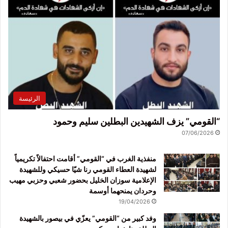
الرئيسة
“القومي” يزف الشهيدين البطلين سليم وحمود
07/06/2026
منفذية الغرب في “القومي” أقامت احتفالاً تكريمياً
لشهيدة العطاء القومي رنا شيّا حسيكي وللشهيدة
الإعلامية سوزان الخليل بحضور شعبي وحزبي مهيب
وحردان يمنحهما أوسمة
19/04/2026
وفد كبير من “القومي” يعزّي في بيصور بالشهيدة