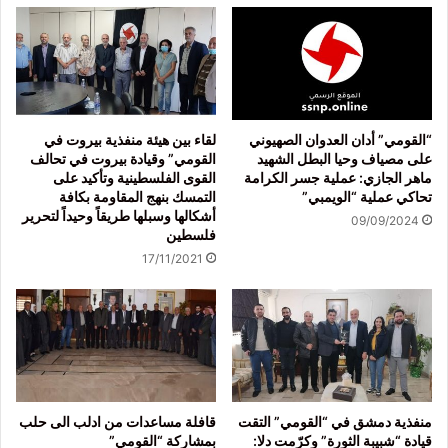
“القومي” أدان العدوان الصهيوني
لقاء بين هيئة منفذية بيروت في
على مصياف وحيا البطل الشهيد
القومي” وقيادة بيروت في تحالف
ماهر الجازي: عملية جسر الكرامة
القوى الفلسطينية وتأكيد على
تحاكي عملية “الويمبي”
التمسك بنهج المقاومة بكافة
أشكالها وسبلها طريقاً وحيداً لتحرير
09/09/2024
فلسطين
17/11/2021
منفذية دمشق في “القومي” التقت
قافلة مساعدات من ادلب الى حلب
قيادة “شبيبة الثورة” وكرّمت دلا:
بمشاركة “القومي”