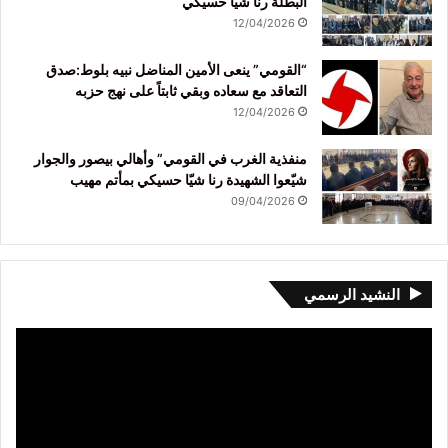
البطلة رنا شيا حسيكي
12/04/2026
“القومي” ينعى الأمين المناضل نبيه بلوط:صدق
التعاقد مع سعاده وبقي ثابتاً على نهج حزبه
12/04/2026
منفذية الغرب في القومي” وأهالي بيصور والجوار
شيّعوا الشهيدة رنا شيّا حسيكي بمأتم مهيب
09/04/2026
النشيد الرسمي
مشغل
الفيديو