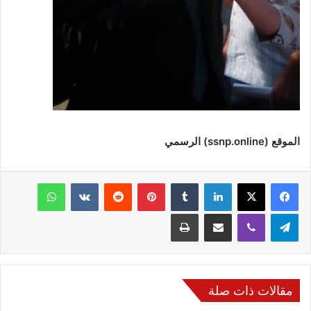
الموقع
(ssnp.online)
الرسمي
فيسبوك
‫X
لينكدإن
‏Tumblr
بينتيريست
‏Reddit
‏VKontakte
واتساب
تيلقرام
ڤايبر
مشاركة عبر البريد
طباعة
مقالات ذات صلة