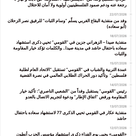
رجعة عنه ودعم صمود الفلسطينيين أولوية ولا أمان للاحتلال
22/07/2026
وفد من منفذية البقاع الغربي يسلّم “وسام الثبات” للرفيق نصر الزحلان
(أبو سعاده)
18/07/2026
منفذية صيدا – الزهراني جزين في “القومي” تحيي ذكرى استشهاد
سعاده باحتفال حاشد في مدينة صيدا.. والكلمات تؤكد خيار المقاومة
والثبات
15/07/2026
عمدة التربية والشباب في “القومي” تستقبل “الاتحاد العام لطلبة
فلسطين” وتأكيد دور الحراك الطلابي العالمي في نصرة القضية
14/07/2026
رئيس “القومي” يستقبل وفداً من “الشعبي الناصري”: تأكيد خيار
المقاومة ورفض “اتفاق الإطار” ودعوة لتجريم الاتصال بالعدو
13/07/2026
منفذية عكار في القومي تحيي الذكرى 77 لاستشهاد سعاده باحتفال
حاشد
12/07/2026
«القومي» يحيي يوم الفداء ذكرى استشهاد مؤسس الحزب أنطون