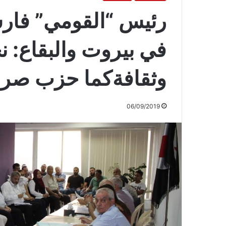
رئيس “القومي” فار
في بيروت والبقاع: 
وثقافةكما حزب صراع
06/09/2019