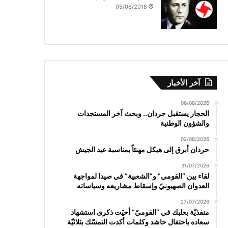
05/08/2018
آخر الأخبار
06/08/2026
الحجار يستقبل حردان.. وبحث آخر المستجدات
والشؤون الوطنية
02/08/2026
حردان أبرق إلى هيكل مهنئاً بمناسبة عيد الجيش
31/07/2026
لقاء بين “القومي” و”الشعبية” في صيدا لمواجهة
العدوان الصهيونيّ وإسقاط مشاريعه وسياساته
27/07/2026
منفذيّة بعلبك في “القوميّ” أحيَت ذكرى استشهاد
سعاده باحتفال حاشد وكلمات أكدت التمسّك بثلاثيّة