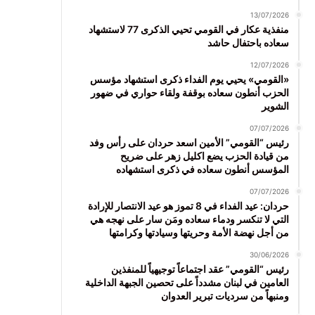
13/07/2026
منفذية عكار في القومي تحيي الذكرى 77 لاستشهاد
سعاده باحتفال حاشد
12/07/2026
«القومي» يحيي يوم الفداء ذكرى استشهاد مؤسس
الحزب أنطون سعاده بوقفة ولقاء حواري في ضهور
الشوير
07/07/2026
رئيس “القومي” الأمين اسعد حردان على رأس وفد
من قيادة الحزب يضع اكليل زهر على ضريح
المؤسس أنطون سعاده في ذكرى استشهاده
07/07/2026
حردان: عيد الفداء في 8 تموز هو عيد الانتصار للإرادة
التي لا تنكسر ودماء سعاده ومَن سار على نهجه هي
من أجل نهضة الأمة وحريتها وسيادتها وكرامتها
30/06/2026
رئيس “القومي” عقد اجتماعاً توجيهياً للمنفذين
العامين في لبنان مشدداً على تحصين الجبهة الداخلية
ومنبهاً من سرديات تبرير العدوان