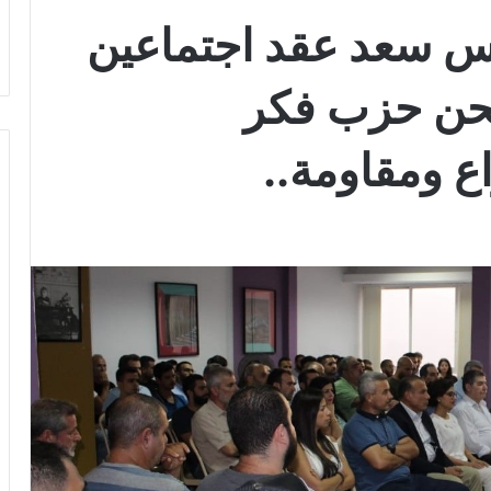
س سعد عقد اجتماعين
نحن حزب فكر
 ومقاومة..