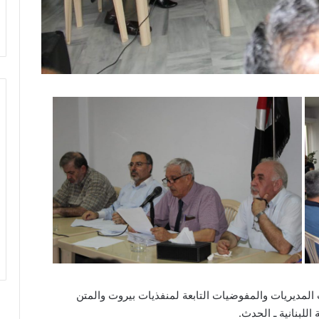
المديريات والمفوضيات التابعة لمنفذيات بيروت والمتن
للبنانية ـ الحدث.