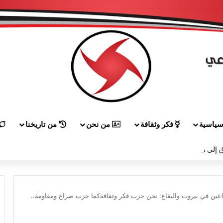
ياسية
فكر وثقافة
من نحن
من تاريخنا
 إلى هيكل مهنئاً بمناسبة عيد الجيش
ين في بيروت والبقاع: نحن حزب فكر وثقافةكما حزب صراع ومقاومة..