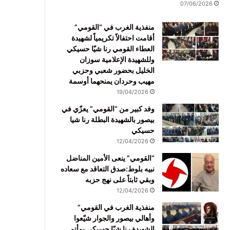
07/06/2026
منفذية الغرب في “القومي”
أقامت احتفالاً تكريمياً لشهيدة
العطاء القومي رنا شيّا حسيكي
وللشهيدة الإعلامية سوزان
الخليل بحضور شعبي وحزبي
مهيب وحردان يمنحهما أوسمة
19/04/2026
وفد كبير من “القومي” يعزّي في
بيصور بالشهيدة البطلة رنا شيا
حسيكي
12/04/2026
“القومي” ينعى الأمين المناضل
نبيه بلوط:صدق التعاقد مع سعاده
وبقي ثابتاً على نهج حزبه
12/04/2026
منفذية الغرب في القومي”
وأهالي بيصور والجوار شيّعوا
الشهيدة رنا شيّا حسيكي بمأتم