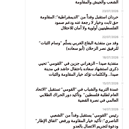
الشعب والجيش والمقاومة
23/07/2026
حردان استقبل وفداً من “الديمقراطية”: المقاومة
حق ثابت وخيار لا رجعة عنه ودعم صمود
الفلسطينيين أولوية ولا أمان للاحتلال
22/07/2026
وفد من منفذية البقاع الغربي يسلّم “وسام الثبات”
للرفيق نصر الزحلان (أبو سعاده)
18/07/2026
منفذية صيدا – الزهراني جزين في “القومي” تحيي
ذكرى استشهاد سعاده باحتفال حاشد في مدينة
صيدا.. والكلمات تؤكد خيار المقاومة والثبات
15/07/2026
عمدة التربية والشباب في “القومي” تستقبل “الاتحاد
العام لطلبة فلسطين” وتأكيد دور الحراك الطلابي
العالمي في نصرة القضية
14/07/2026
رئيس “القومي” يستقبل وفداً من “الشعبي
الناصري”: تأكيد خيار المقاومة ورفض “اتفاق الإطار”
ودعوة لتجريم الاتصال بالعدو