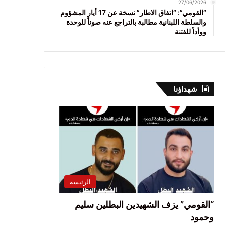
27/06/2026
“القومي”: “اتفاق الاطار” نسخة عن 17 أيار المشؤوم
والسلطة اللبنانية مطالبة بالتراجع عنه صوناً للوحدة
ووأداً للفتنة
شهداؤنا
الرئيسة
“القومي” يزف الشهيدين البطلين سليم
وحمود