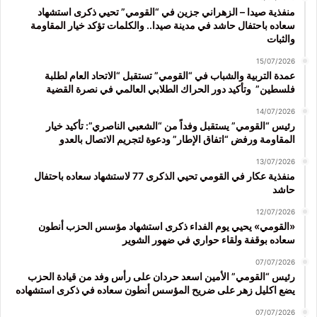
منفذية صيدا – الزهراني جزين في “القومي” تحيي ذكرى استشهاد
سعاده باحتفال حاشد في مدينة صيدا.. والكلمات تؤكد خيار المقاومة
والثبات
15/07/2026
عمدة التربية والشباب في “القومي” تستقبل “الاتحاد العام لطلبة
فلسطين” وتأكيد دور الحراك الطلابي العالمي في نصرة القضية
14/07/2026
رئيس “القومي” يستقبل وفداً من “الشعبي الناصري”: تأكيد خيار
المقاومة ورفض “اتفاق الإطار” ودعوة لتجريم الاتصال بالعدو
13/07/2026
منفذية عكار في القومي تحيي الذكرى 77 لاستشهاد سعاده باحتفال
حاشد
12/07/2026
«القومي» يحيي يوم الفداء ذكرى استشهاد مؤسس الحزب أنطون
سعاده بوقفة ولقاء حواري في ضهور الشوير
07/07/2026
رئيس “القومي” الأمين اسعد حردان على رأس وفد من قيادة الحزب
يضع اكليل زهر على ضريح المؤسس أنطون سعاده في ذكرى استشهاده
07/07/2026