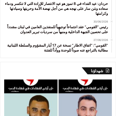
حردان: عيد الفداء في 8 تموز هو عيد الانتصار للإرادة التي لا تنكسر ودماء
سعاده ومَن سار على نهجه هي من أجل نهضة الأمة وحريتها وسيادتها
وكرامتها
30/06/2026
رئيس “القومي” عقد اجتماعاً توجيهياً للمنفذين العامين في لبنان مشدداً
على تحصين الجبهة الداخلية ومنبهاً من سرديات تبرير العدوان
27/06/2026
“القومي”: “اتفاق الاطار” نسخة عن 17 أيار المشؤوم والسلطة اللبنانية
مطالبة بالتراجع عنه صوناً للوحدة ووأداً للفتنة
شهداؤنا