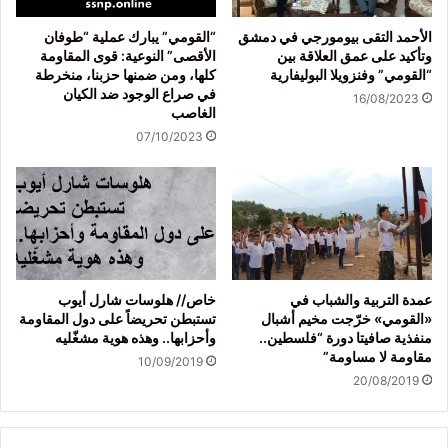
الأحمد التقى بيومورجي في دمشق
“القومي” يبارك عملية “طوفان
وتأكيد على عمق العلاقة بين
الأقصى” النوعية: قوى المقاومة
“القومي” وفنزويلا البوليفارية
كلها، ومن ضمنها حزبنا، منخرطة
في صراع الوجود ضد الكيان
16/08/2023
الغاصب
07/10/2023
عمدة التربية والشباب في
خاص// هلوسات شارل أيوب
«القومي» خرّجت مخيم أشبال
تستبطن تحريضاً على دول المقاومة
منفذية صافيتا دورة “فلسطين..
وأحزابها.. وهذه هوية مشغّليه
مقاومة لا مساومة”
10/09/2019
20/08/2019