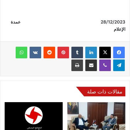
/12/2023
28
عمدة
الإعلام
فيسبوك
‫X
لينكدإن
‏Tumblr
بينتيريست
‏Reddit
‏VKontakte
واتساب
تيلقرام
ڤايبر
مشاركة عبر البريد
طباعة
مقالات ذات صلة