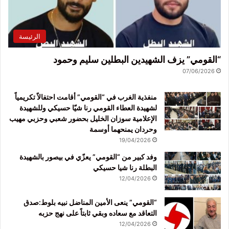
الرئيسة
“القومي” يزف الشهيدين البطلين سليم وحمود
07/06/2026
منفذية الغرب في “القومي” أقامت احتفالاً تكريمياً
لشهيدة العطاء القومي رنا شيّا حسيكي وللشهيدة
الإعلامية سوزان الخليل بحضور شعبي وحزبي مهيب
وحردان يمنحهما أوسمة
19/04/2026
وفد كبير من “القومي” يعزّي في بيصور بالشهيدة
البطلة رنا شيا حسيكي
12/04/2026
“القومي” ينعى الأمين المناضل نبيه بلوط:صدق
التعاقد مع سعاده وبقي ثابتاً على نهج حزبه
12/04/2026