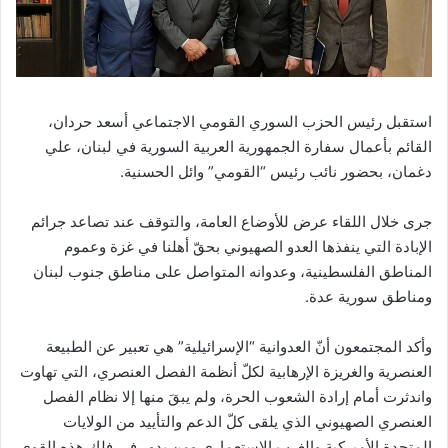
استقبل رئيس الحزب السوري القومي الاجتماعي أسعد حردان،
القائم بأعمال سفارة الجمهورية العربية السورية في لبنان، علي
دغمان، بحضور نائب رئيس “القومي” وائل الحسنية.
جرى خلال اللقاء عرض للأوضاع العامة، والتوقف عند تصاعد جرائم
الإبادة التي ينفذها العدو الصهيوني بحقّ أهلنا في غزة وعموم
المناطق الفلسطينية، وعدوانه المتواصل على مناطق جنوب لبنان
ومناطق سورية عدة.
وأكد المجتمعون أنّ العدوانية “الإسرائيلية” هي تعبير عن الطبيعة
العنصرية والغريزة الإرهابية لكلّ أنظمة الفصل العنصري، التي تهاوت
واندثرت أمام إرادة الشعوب الحرة، ولم يبقَ منها إلا نظام الفصل
العنصري الصهيوني الذي يلقى كلّ الدعم والتأييد من الولايات
المتحدة الأميركية والغرب الاستعماري ومن يدور في فلك هذه القوى