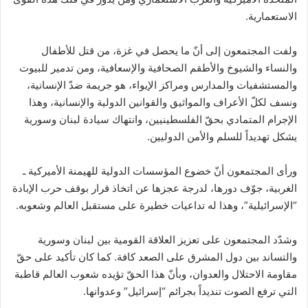
الاستعمارية.
ولفت المجتمعون إلى أنّ ما يحصل في غزة، من قتل للأطفال
والنساء والشيوخ والأطقم الصحافية والإسعافية، ومن تدمير للبيوت
والمستشفيات والمدارس ومراكز الإيواء، هو جريمة ضدّ الإنسانية،
ونسف لكلّ الأعراف والمواثيق والقوانين الدولية والإنسانية، وهذا
الإجرام المتمادي بحقّ الفلسطينيين، وانتهاك سيادة لبنان وسورية
يشكل تهديداً للسلم والأمن الدوليين.
ورأى المجتمعون أنّ خضوع المؤسسات الدولية للهيمنة الأميركية ـ
الغربية، جوّف دورها، لدرجة عجزها عن اتخاذ قرار بوقف حرب الإبادة
“الإسرائيلية”، وهذا له تداعيات خطيرة على مستقبل العالم وشعوبه.
وشدّد المجتمعون على تعزيز العلاقة القومية بين لبنان وسورية
والتساند بين دول المشرق على الصعد كافة. كما كان تأكيد على حقّ
مقاومة الاحتلال والعدوان، وبأنّ هذا الحقّ تؤيده شعوب العالم قاطبة
التي ترفع الصوت تنديداً بجرائم “إسرائيل” وعدوانها.