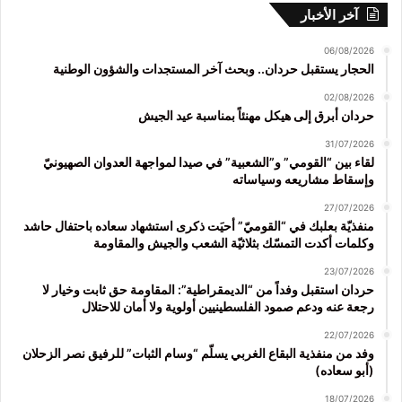
آخر الأخبار
06/08/2026
الحجار يستقبل حردان.. وبحث آخر المستجدات والشؤون الوطنية
02/08/2026
حردان أبرق إلى هيكل مهنئاً بمناسبة عيد الجيش
31/07/2026
لقاء بين “القومي” و”الشعبية” في صيدا لمواجهة العدوان الصهيونيّ
وإسقاط مشاريعه وسياساته
27/07/2026
منفذيّة بعلبك في “القوميّ” أحيَت ذكرى استشهاد سعاده باحتفال حاشد
وكلمات أكدت التمسّك بثلاثيّة الشعب والجيش والمقاومة
23/07/2026
حردان استقبل وفداً من “الديمقراطية”: المقاومة حق ثابت وخيار لا
رجعة عنه ودعم صمود الفلسطينيين أولوية ولا أمان للاحتلال
22/07/2026
وفد من منفذية البقاع الغربي يسلّم “وسام الثبات” للرفيق نصر الزحلان
(أبو سعاده)
18/07/2026