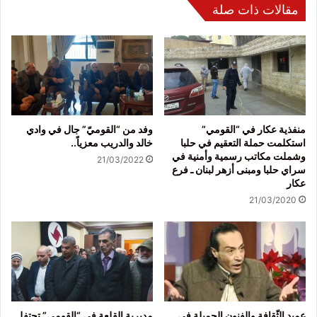
مقالات ذات صلة
منفذية عكار في “القومي”
وفد من “القوميّ” جال في وادي
استكلمت حملة التعقيم في حلبا
خالد والدريب معزياً..
وشملت مكاتب رسمية وأمنية في
21/03/2022
سراي حلبا ومبنى أزهر لبنان ـ فرع
عكار
21/03/2020
عميد الثّقافة والفنون الجميلة في
مديرية القلعة في “القومي” تحتفل