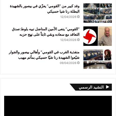
وفد كبير من “القومي” يعزّي في بيصور بالشهيدة
البطلة رنا شيا حسيكي
12/04/2026
“القومي” ينعى الأمين المناضل نبيه بلوط:صدق
التعاقد مع سعاده وبقي ثابتاً على نهج حزبه
12/04/2026
منفذية الغرب في القومي” وأهالي بيصور والجوار
شيّعوا الشهيدة رنا شيّا حسيكي بمأتم مهيب
09/04/2026
النشيد الرسمي
مشغل
الفيديو