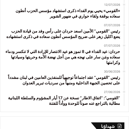
12/07/2026
«القومي» يحيي يوم الفداء ذكرى استشهاد مؤسس الحزب أنطون
سعاده بوقفة ولقاء حواري في ضهور الشوير
07/07/2026
رئيس “القومي” الأمين اسعد حردان على رأس وفد من قيادة الحزب
يضع اكليل زهر على ضريح المؤسس أنطون سعاده في ذكرى استشهاده
07/07/2026
حردان: عيد الفداء في 8 تموز هو عيد الانتصار للإرادة التي لا تنكسر ودماء
سعاده ومَن سار على نهجه هي من أجل نهضة الأمة وحريتها وسيادتها
وكرامتها
30/06/2026
رئيس “القومي” عقد اجتماعاً توجيهياً للمنفذين العامين في لبنان مشدداً
على تحصين الجبهة الداخلية ومنبهاً من سرديات تبرير العدوان
27/06/2026
“القومي”: “اتفاق الاطار” نسخة عن 17 أيار المشؤوم والسلطة اللبنانية
مطالبة بالتراجع عنه صوناً للوحدة ووأداً للفتنة
شهداؤنا