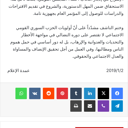
الاستحقاق ضمن المهل الدستورية، والشروع في تقديم الاقتراحات
والدراسات للوصول إلى المؤتمر العام بجهوزية تامة.
وختم الناشف مشدّداً على أنّ أولويات الحزب السوري القومي
الاجتماعي لا تقتصر على دوره النضالي في مواجهة الأخطار
والتحديات والعدوانية والإرهاب، بل له دور أساسي في حمل هموم
الناس ومطالبها، وفي العمل من أجل تحقيق الإنصاف والمساواة
والعدل الاجتماعي والحقوقي.
2019/1/2 عمدة الإعلام
فيسبوك
‫X
لينكدإن
‏Tumblr
بينتيريست
‏Reddit
‏VKontakte
واتساب
تيلقرام
ڤايبر
مشاركة عبر البريد
طباعة