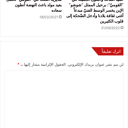
“القوميّ”: برحيل الممثل “شوشو”
بعيد مولد باعث النهضة أنطون
الإبن يخسر الوسط الفنيّ مبدعاً
سعاده
أغنى ثقافة بلادنا وأدخل الضّحكة إلى
18/03/2021
قلوب الكثيرين
21/06/2022
اترك تعليقاً
لن يتم نشر عنوان بريدك الإلكتروني.
الحقول الإلزامية مشار إليها بـ
*
ا
ل
ت
ع
ل
ي
ق