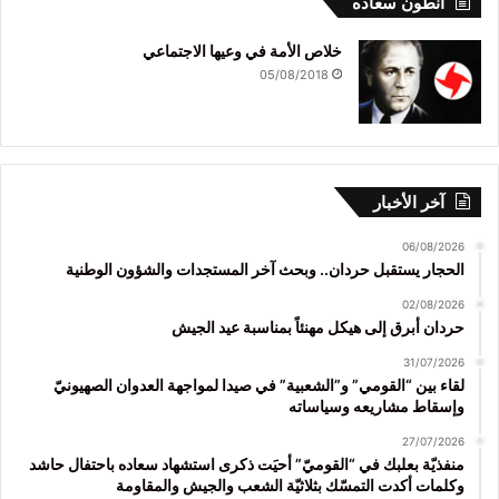
انطون سعاده
خلاص الأمة في وعيها الاجتماعي
05/08/2018
آخر الأخبار
06/08/2026
الحجار يستقبل حردان.. وبحث آخر المستجدات والشؤون الوطنية
02/08/2026
حردان أبرق إلى هيكل مهنئاً بمناسبة عيد الجيش
31/07/2026
لقاء بين “القومي” و”الشعبية” في صيدا لمواجهة العدوان الصهيونيّ
وإسقاط مشاريعه وسياساته
27/07/2026
منفذيّة بعلبك في “القوميّ” أحيَت ذكرى استشهاد سعاده باحتفال حاشد
وكلمات أكدت التمسّك بثلاثيّة الشعب والجيش والمقاومة