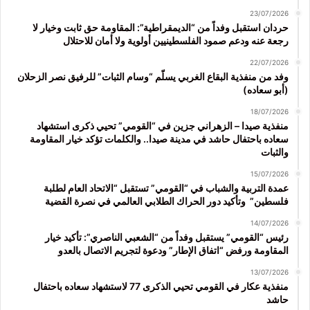
23/07/2026
حردان استقبل وفداً من “الديمقراطية”: المقاومة حق ثابت وخيار لا
رجعة عنه ودعم صمود الفلسطينيين أولوية ولا أمان للاحتلال
22/07/2026
وفد من منفذية البقاع الغربي يسلّم “وسام الثبات” للرفيق نصر الزحلان
(أبو سعاده)
18/07/2026
منفذية صيدا – الزهراني جزين في “القومي” تحيي ذكرى استشهاد
سعاده باحتفال حاشد في مدينة صيدا.. والكلمات تؤكد خيار المقاومة
والثبات
15/07/2026
عمدة التربية والشباب في “القومي” تستقبل “الاتحاد العام لطلبة
فلسطين” وتأكيد دور الحراك الطلابي العالمي في نصرة القضية
14/07/2026
رئيس “القومي” يستقبل وفداً من “الشعبي الناصري”: تأكيد خيار
المقاومة ورفض “اتفاق الإطار” ودعوة لتجريم الاتصال بالعدو
13/07/2026
منفذية عكار في القومي تحيي الذكرى 77 لاستشهاد سعاده باحتفال
حاشد