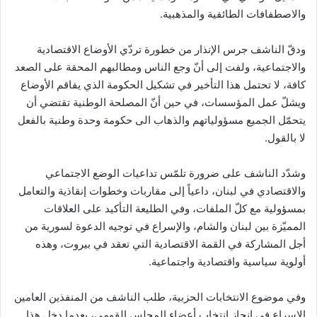
والاصطفافات الطائفية والمذهبية.
ودقّ الناشف جرس الإنذار من خطورة تردّي الأوضاع الاقتصادية
والاجتماعية، ولفت إلى أنّ وجع الناس ومطالبهم المحقة على الصعد
كافة، لا تحتمل هذا التأخير في تشكيل الحكومة الذي يفاقم الأوضاع
ويشلّ عمل المؤسسات، في حين أنّ المصلحة الوطنية تقتضي أن
يتحمّل الجميع مسؤولياتهم والذهاب الى حكومة وحدة وطنية بالفعل
لا بالقول.
وشدّد الناشف على ضرورة تلمّس تداعيات الوضع الاجتماعي
والاقتصادي في لبنان، داعياً إلى مقاربات وخطوات إنقاذية والتعامل
بمسؤولية مع كلّ الملفات، وفي الطليعة التأكيد على العلاقات
المميّزة بين لبنان والشام، والإسراع في توجيه الدعوة لسورية من
أجل المشاركة في القمة الاقتصادية التي تعقد في بيروت، وهذه
أولوية سياسية واقتصادية واجتماعية.
وفي موضوع الانتخابات الحزبية، طلب الناشف من المنفذين العامين
الإسراع في إنجاز انتخاب أعضاء المجلس القومي، بعدما دخل هذا