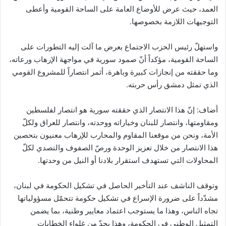
العمد، حيث عرض للأوضاع العامة على الساحة القومية وأعطى
التوجيهات اللازمة بخصوصها.
واستهلّ رئيس الحزب الاجتماع بعرض ما آلت إليه التطورات على
الساحة القومية، مؤكداً أنّ صمود سورية في مواجهة الإرهاب ورعاته،
وما حققته من إنجازات كبيرة وباهرة، أثمر انتصاراً للمشروع القومي
الذي تمثل دمشق رأس حربته.
أضاف: إنّ هذا الانتصار الذي حققته سورية هو انتصار لفلسطين
ومقاومتها، وانتصار للبنان وخياراته ووحدته، وانتصار للعراق ولكلّ
الأمة، ونحن من موقعنا المقاوم والمحارب للإرهاب معنيون بتحصين
هذا الانتصار من خلال تعزيز الوحدة ورصّ الصفوف والتصدي لكلّ
المحاولات التي تستهدف استقرار بلادنا أو النيل من وحدتها.
وتوقف الناشف عند التأخير الحاصل في تشكيل الحكومة في لبنان،
مشدّداً على ضرورة الإسراع في تشكيل حكومة تتحمّل مسؤولياتها
تجاه الناس، وهذا ما يستوجب اعتماد معايير وطنية، بما يضمن
التمثيل الوطني في الحكومة، وهذا يحدّ من غلواء الخطابات