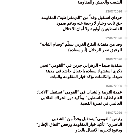
الشعب والجيش والمقاومة
23/07/2026
حردان استقبل وفداً من “الديمقراطية”: المقاومة
حق ثابت وخيار لا رجعة عنه ودعم صمود
الفلسطينيين أولوية ولا أمان للاحتلال
22/07/2026
وفد من منفذية البقاع الغربي يسلّم “وسام الثبات”
للرفيق نصر الزحلان (أبو سعاده)
18/07/2026
منفذية صيدا – الزهراني جزين في “القومي” تحيي
ذكرى استشهاد سعاده باحتفال حاشد في مدينة
صيدا.. والكلمات تؤكد خيار المقاومة والثبات
15/07/2026
عمدة التربية والشباب في “القومي” تستقبل “الاتحاد
العام لطلبة فلسطين” وتأكيد دور الحراك الطلابي
العالمي في نصرة القضية
14/07/2026
رئيس “القومي” يستقبل وفداً من “الشعبي
الناصري”: تأكيد خيار المقاومة ورفض “اتفاق الإطار”
ودعوة لتجريم الاتصال بالعدو