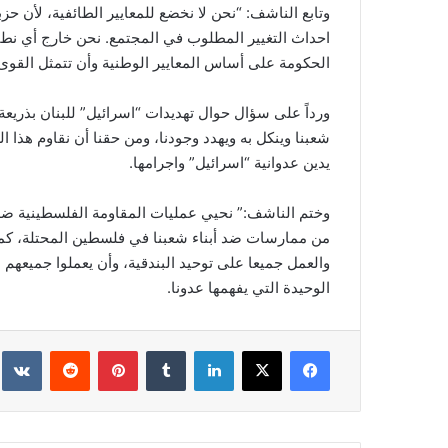
وتابع الناشف: “نحن لا نخضع للمعايير الطائفية، لأن ح
احداث التغيير المطلوب في المجتمع. نحن خارج أي نط
الحكومة على أساس المعايير الوطنية وأن تتمثل القوى 
ورداً على سؤال حوال تهديدات “اسرائيل” للبنان بذريعة
شعبنا وينكل به ويهدد وجودنا، ومن حقنا أن نقاوم هذا ا
يدين عدوانية “اسرائيل” واجرامها.
وختم الناشف:” نحيي عمليات المقاومة الفلسطينية ضد ال
من ممارسات ضد أبناء شعبنا في فلسطين المحتلة، كما
والعمل جميعا على توحيد البندقية، وأن يعملوا جميعه
الوحيدة التي يفهمها عدونا.
فيسبوك
‫X
لينكدإن
‏Tumblr
بينتيريست
‏Reddit
‏te