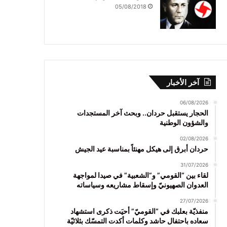
05/08/2018
آخر الأخبار
06/08/2026
الحجار يستقبل حردان.. وبحث آخر المستجدات
والشؤون الوطنية
02/08/2026
حردان أبرق إلى هيكل مهنئاً بمناسبة عيد الجيش
31/07/2026
لقاء بين “القومي” و”الشعبية” في صيدا لمواجهة
العدوان الصهيونيّ وإسقاط مشاريعه وسياساته
27/07/2026
منفذيّة بعلبك في “القوميّ” أحيَت ذكرى استشهاد
سعاده باحتفال حاشد وكلمات أكدت التمسّك بثلاثيّة