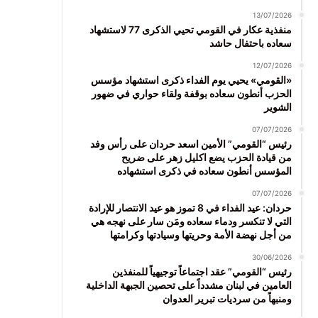
13/07/2026
منفذية عكار في القومي تحيي الذكرى 77 لاستشهاد
سعاده باحتفال حاشد
12/07/2026
«القومي» يحيي يوم الفداء ذكرى استشهاد مؤسس
الحزب أنطون سعاده بوقفة ولقاء حواري في ضهور
الشوير
07/07/2026
رئيس “القومي” الأمين اسعد حردان على رأس وفد
من قيادة الحزب يضع اكليل زهر على ضريح
المؤسس أنطون سعاده في ذكرى استشهاده
07/07/2026
حردان: عيد الفداء في 8 تموز هو عيد الانتصار للإرادة
التي لا تنكسر ودماء سعاده ومَن سار على نهجه هي
من أجل نهضة الأمة وحريتها وسيادتها وكرامتها
30/06/2026
رئيس “القومي” عقد اجتماعاً توجيهياً للمنفذين
العامين في لبنان مشدداً على تحصين الجبهة الداخلية
ومنبهاً من سرديات تبرير العدوان