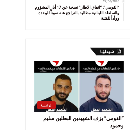
27/06/2026
“القومي”: “اتفاق الاطار” نسخة عن 17 أيار المشؤوم
والسلطة اللبنانية مطالبة بالتراجع عنه صوناً للوحدة
ووأداً للفتنة
شهداؤنا
الرئيسة
“القومي” يزف الشهيدين البطلين سليم
وحمود