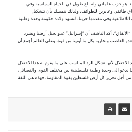
زبنا هو حزب علماني وله باع طويل في الحياة السياسية وفي
اق طائفي وعابرين للطوائف، ولذلك نتمسك بأن تتشكيل
اللاطائفية وفي مقدمها حزبنا، لنشهد ولادة حكومة وحدة وطنية.
 “الأنفاق”، أكد الناشف أن “إسرائيل” عدو يحتل أرضنا ويشرد
لعدو الغاصب ونحاربه بكل ما أوتينا من قوة، وعلى العالم أجمع أن
احتلال لأنها تشكل الرد المناسب على ما يقوم به هذا الاحتلال
 ندعو الى وحدة وطنية فلسطينية بين مختلف القوى والفصائل،
م من أجل تحرير كل أرض فلسطين بقوة المقاومة، فهذه هي اللغة
VKontak
مشاركة عبر البريد
طباعة