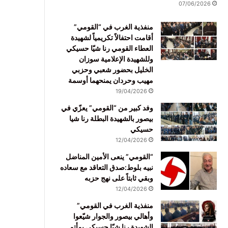
07/06/2026
منفذية الغرب في “القومي”
أقامت احتفالاً تكريمياً لشهيدة
العطاء القومي رنا شيّا حسيكي
وللشهيدة الإعلامية سوزان
الخليل بحضور شعبي وحزبي
مهيب وحردان يمنحهما أوسمة
19/04/2026
وفد كبير من “القومي” يعزّي في
بيصور بالشهيدة البطلة رنا شيا
حسيكي
12/04/2026
“القومي” ينعى الأمين المناضل
نبيه بلوط:صدق التعاقد مع سعاده
وبقي ثابتاً على نهج حزبه
12/04/2026
منفذية الغرب في القومي”
وأهالي بيصور والجوار شيّعوا
الشهيدة رنا شيّا حسيكي بمأتم