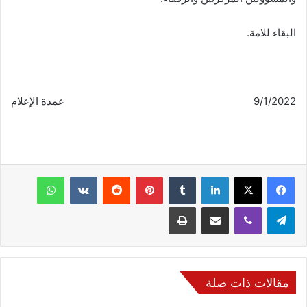
البقاء للامة.
9/1/2022 عمدة الإعلام
فيسبوك
‫X
لينكدإن
‏Tumblr
بينتيريست
‏Reddit
‏VKontakte
واتساب
تيلقرام
ڤايبر
مشاركة عبر البريد
طباعة
مقالات ذات صلة