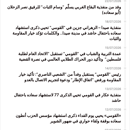
22/07/2026
وفد من منفذية البقاع الغربي يسلّم “وسام الثبات” للرفيق نصر الزحلان
(أبو سعاده)
18/07/2026
منفذية صيدا – الزهراني جزين في “القومي” تحيي ذكرى استشهاد
سعاده باحتفال حاشد في مدينة صيدا.. والكلمات تؤكد خيار المقاومة
والثبات
15/07/2026
عمدة التربية والشباب في “القومي” تستقبل “الاتحاد العام لطلبة
فلسطين” وتأكيد دور الحراك الطلابي العالمي في نصرة القضية
14/07/2026
رئيس “القومي” يستقبل وفداً من “الشعبي الناصري”: تأكيد خيار
المقاومة ورفض “اتفاق الإطار” ودعوة لتجريم الاتصال بالعدو
13/07/2026
منفذية عكار في القومي تحيي الذكرى 77 لاستشهاد سعاده باحتفال
حاشد
12/07/2026
«القومي» يحيي يوم الفداء ذكرى استشهاد مؤسس الحزب أنطون
سعاده بوقفة ولقاء حواري في ضهور الشوير
07/07/2026