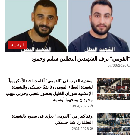
الرئيسة
“القومي” يزف الشهيدين البطلين سليم وحمود
07/06/2026
منفذية الغرب في “القومي” أقامت احتفالاً تكريمياً
لشهيدة العطاء القومي رنا شيّا حسيكي وللشهيدة
الإعلامية سوزان الخليل بحضور شعبي وحزبي مهيب
وحردان يمنحهما أوسمة
19/04/2026
وفد كبير من “القومي” يعزّي في بيصور بالشهيدة
البطلة رنا شيا حسيكي
12/04/2026