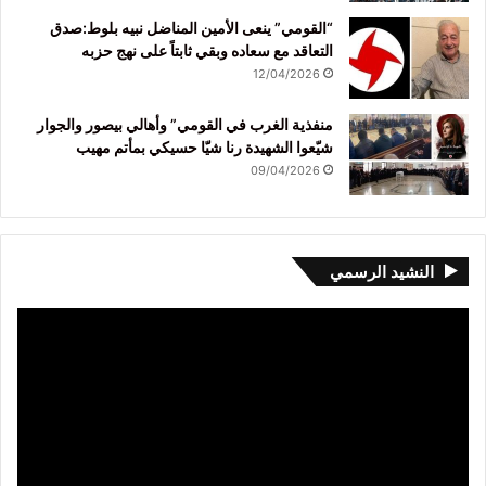
“القومي” ينعى الأمين المناضل نبيه بلوط:صدق
التعاقد مع سعاده وبقي ثابتاً على نهج حزبه
12/04/2026
منفذية الغرب في القومي” وأهالي بيصور والجوار
شيّعوا الشهيدة رنا شيّا حسيكي بمأتم مهيب
09/04/2026
النشيد الرسمي
مشغل
الفيديو