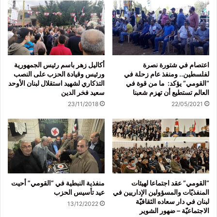
اعتصام في شتورة نصرة
أكاليل زهر باسم رئيس الجمهورية
لفلسطين.. ومنفذ عام زحلة في
ورئيس وقيادة الحزب على النصب
“القومي” يؤكد: ما من قوة في
التذكاري لشهيد استقلال لبنان الأوحد
العالم تستطيع أن تهزم شعبنا
سعيد فخر الدين
23/11/2018
22/05/2021
“القومي” عقد اجتماعا لهيئات
منفذية النبطية في “القومي” أحيت
المنفذيّات والمسؤولين الإداريين في
عيد تأسيس الحزب
لبنان في دار سعاده الثقافيّة
13/12/2022
الاجتماعيّة – ضهور الشوير