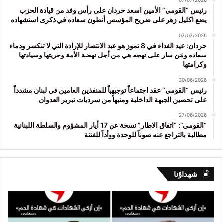
رئيس “القومي” الأمين اسعد حردان على رأس وفد من قيادة الحزب
يضع اكليل زهر على ضريح المؤسس أنطون سعاده في ذكرى استشهاده
07/07/2026
حردان: عيد الفداء في 8 تموز هو عيد الانتصار للإرادة التي لا تنكسر ودماء
سعاده ومَن سار على نهجه هي من أجل نهضة الأمة وحريتها وسيادتها
وكرامتها
30/06/2026
رئيس “القومي” عقد اجتماعاً توجيهياً للمنفذين العامين في لبنان مشدداً
على تحصين الجبهة الداخلية ومنبهاً من سرديات تبرير العدوان
27/06/2026
“القومي”: “اتفاق الاطار” نسخة عن 17 أيار المشؤوم والسلطة اللبنانية
مطالبة بالتراجع عنه صوناً للوحدة ووأداً للفتنة
شهداؤنا