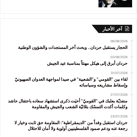
آخر الأخبار
06/08/2026
الحجار يستقبل حردان.. وبحث آخر المستجدات والشؤون الوطنية
02/08/2026
حردان أبرق إلى هيكل مهنئاً بمناسبة عيد الجيش
31/07/2026
لقاء بين “القومي” و”الشعبية” في صيدا لمواجهة العدوان الصهيونيّ
وإسقاط مشاريعه وسياساته
27/07/2026
منفذيّة بعلبك في “القوميّ” أحيَت ذكرى استشهاد سعاده باحتفال حاشد
وكلمات أكدت التمسّك بثلاثيّة الشعب والجيش والمقاومة
23/07/2026
حردان استقبل وفداً من “الديمقراطية”: المقاومة حق ثابت وخيار لا
رجعة عنه ودعم صمود الفلسطينيين أولوية ولا أمان للاحتلال