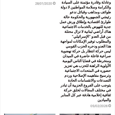
وعادلة وقادرة مؤتمنة على السيادة
28/01/2020
والكرامة وسلامة المواطنين لا دولة
طوائف ومذاهب وقبائل ندعو
رئيسَي الجمهورية والحكومة حالة
طوارئ اقتصادية وإطلاق ورش عمل
جدية للنهوض بالخدمات الاجتماعية
هناك أراضي لبنانية لا تزال محتلة
من قبل العدو “الإسرائيلي”
والمطلوب توفير الإمكانات لمواجهة
هذا العدو ودحره الحزب القومي
ليس حركة انتظار بل حركة نهضوية
صراعية فاعلة حاضرة في الميدان
ومنخرطة في قضايا الناس اليومية
الأولوية الراهنة للحزب هي تعزيز
حضوره في المتحدات الاجتماعية
وترسيخ مفاهيمه الإصلاحية وردم
التصدعات والانقسامات الحادة
يتوجب على الفروع الحزبية أن تبادر
في مختلف المجالات لخلق حركة
ثقافية إعلامية هادفة عبر كل المنابر
والميادين
05/02/2026