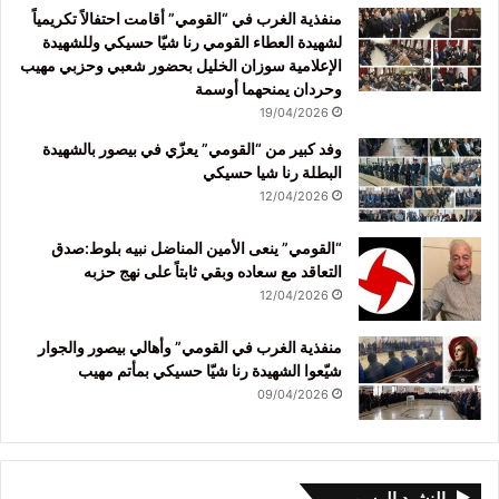
منفذية الغرب في “القومي” أقامت احتفالاً تكريمياً
لشهيدة العطاء القومي رنا شيّا حسيكي وللشهيدة
الإعلامية سوزان الخليل بحضور شعبي وحزبي مهيب
وحردان يمنحهما أوسمة
19/04/2026
وفد كبير من “القومي” يعزّي في بيصور بالشهيدة
البطلة رنا شيا حسيكي
12/04/2026
“القومي” ينعى الأمين المناضل نبيه بلوط:صدق
التعاقد مع سعاده وبقي ثابتاً على نهج حزبه
12/04/2026
منفذية الغرب في القومي” وأهالي بيصور والجوار
شيّعوا الشهيدة رنا شيّا حسيكي بمأتم مهيب
09/04/2026
النشيد الرسمي