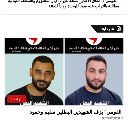
“القومي”: “اتفاق الاطار” نسخة عن 17 أيار المشؤوم والسلطة اللبنانية
مطالبة بالتراجع عنه صوناً للوحدة ووأداً للفتنة
شهداؤنا
الرئيسة
“القومي” يزف الشهيدين البطلين سليم وحمود
07/06/2026