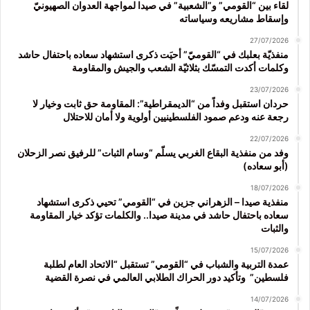
لقاء بين “القومي” و”الشعبية” في صيدا لمواجهة العدوان الصهيونيّ
وإسقاط مشاريعه وسياساته
27/07/2026
منفذيّة بعلبك في “القوميّ” أحيَت ذكرى استشهاد سعاده باحتفال حاشد
وكلمات أكدت التمسّك بثلاثيّة الشعب والجيش والمقاومة
23/07/2026
حردان استقبل وفداً من “الديمقراطية”: المقاومة حق ثابت وخيار لا
رجعة عنه ودعم صمود الفلسطينيين أولوية ولا أمان للاحتلال
22/07/2026
وفد من منفذية البقاع الغربي يسلّم “وسام الثبات” للرفيق نصر الزحلان
(أبو سعاده)
18/07/2026
منفذية صيدا – الزهراني جزين في “القومي” تحيي ذكرى استشهاد
سعاده باحتفال حاشد في مدينة صيدا.. والكلمات تؤكد خيار المقاومة
والثبات
15/07/2026
عمدة التربية والشباب في “القومي” تستقبل “الاتحاد العام لطلبة
فلسطين” وتأكيد دور الحراك الطلابي العالمي في نصرة القضية
14/07/2026