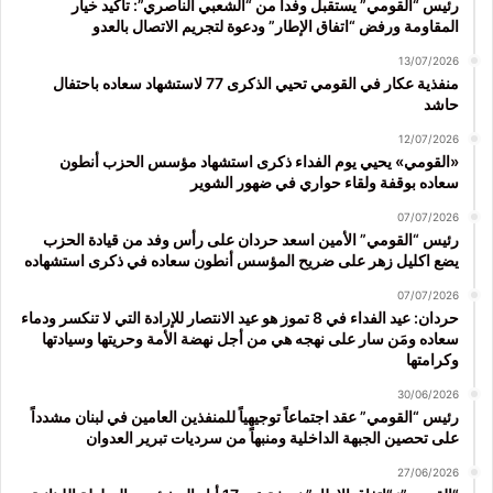
رئيس “القومي” يستقبل وفداً من “الشعبي الناصري”: تأكيد خيار
المقاومة ورفض “اتفاق الإطار” ودعوة لتجريم الاتصال بالعدو
13/07/2026
منفذية عكار في القومي تحيي الذكرى 77 لاستشهاد سعاده باحتفال
حاشد
12/07/2026
«القومي» يحيي يوم الفداء ذكرى استشهاد مؤسس الحزب أنطون
سعاده بوقفة ولقاء حواري في ضهور الشوير
07/07/2026
رئيس “القومي” الأمين اسعد حردان على رأس وفد من قيادة الحزب
يضع اكليل زهر على ضريح المؤسس أنطون سعاده في ذكرى استشهاده
07/07/2026
حردان: عيد الفداء في 8 تموز هو عيد الانتصار للإرادة التي لا تنكسر ودماء
سعاده ومَن سار على نهجه هي من أجل نهضة الأمة وحريتها وسيادتها
وكرامتها
30/06/2026
رئيس “القومي” عقد اجتماعاً توجيهياً للمنفذين العامين في لبنان مشدداً
على تحصين الجبهة الداخلية ومنبهاً من سرديات تبرير العدوان
27/06/2026