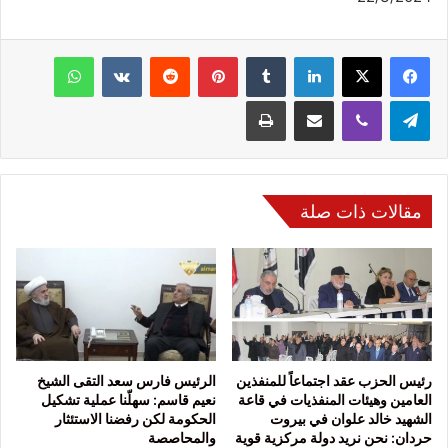
فيسبوك
‫X
لينكدإن
‏Tumblr
بينتيريست
‏Reddit
‏VKontakte
واتساب
تيلقرام
ڤايبر
مشاركة عبر البريد
طباعة
مقالات ذات صلة
رئيس الحزب عقد اجتماعاً للمنفذين
الرئيس فارس سعد التقى الشيخ
العامين وهيئات المنفذيات في قاعة
نعيم قاسم: سهلّنا عملية تشكيل
الشهيد خالد علوان في بيروت
الحكومة لكن رفضنا الاستئثار
حردان: نحن نريد دولة مركزية قوية
والمحاصصة