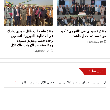
منفذية سيدني في “القومي” أحيت
منفذ عام حلب طلال حوري شارك
مولد سعاده بحفل حاشد
في احتفالية “النوروز”: لتحصين
وحدة شعبنا وتعزيز صموده
15/03/2019
ومقاومته ضد الإرهاب والاحتلال
24/03/2021
اترك تعليقاً
لن يتم نشر عنوان بريدك الإلكتروني.
الحقول الإلزامية مشار إليها بـ
*
ا
ل
ت