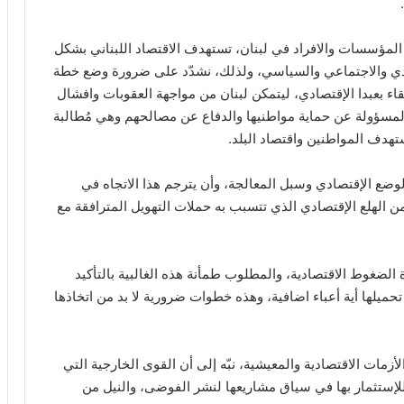
المؤسسات والافراد في لبنان، تستهدف الاقتصاد اللبناني بشكل
صادي والاجتماعي والسياسي، ولذلك، نشدّد على ضرورة وضع خطة
لقاء بعبدا الإقتصادي، ليتمكن لبنان من مواجهة العقوبات وافشال
المسؤولة عن حماية مواطنيها والدفاع عن مصالحهم وهي مُطالبة
تهدف المواطنين واقتصاد البلد.
وضع الإقتصادي وسبل المعالجة، وأن يترجم هذا الاتجاه في
 الهلع الإقتصادي الذي تتسبب به حملات التهويل المترافقة مع
الضغوط الاقتصادية، والمطلوب طمأنة هذه الغالبية بالتأكيد
ميلها أية أعباء اضافية، وهذه خطوات ضرورية لا بد من اتخاذها
مات الاقتصادية والمعيشية، نبّه إلى أن القوى الخارجية التي
إستثمار بها في سياق مشاريعها لنشر الفوضى، والنيل من