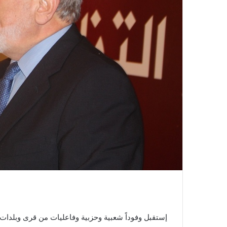
إستقبل وفوداً شعبية وحزبية وفاعليات من قرى وبلدات