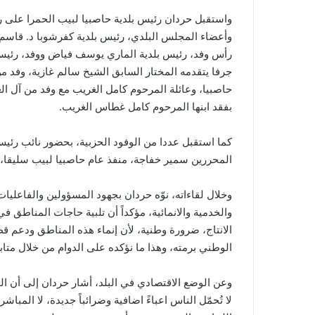
واستقبل حردان رئيس بلدية حاصبيا لبيب الحمرا على 
وأعضاء المجلس البلدي، رئيس بلدية كفرشوبا د. قاس
رأس وفد، رئيس بلدية الماري يوسف فياض ووفد، رئيس ب
جرفا يتقدمه المختار السابق الشيخ سالم غازية، وف
حاصبيا، وعائلة المرحوم كامل الغريب مع وفد من آل ال
بفقد ابنها المرحوم كامل غطاس الغريب.
كما استقبل عددا من الوفود الحزبية، بحضور نائب رئ
المحررين سمير خفاجة، منفذ عام حاصبيا لبيب سليقا،
وخلال لقاءاته، نوّه حردان بجهود المسؤولين والفاعليات
والخدمية والانمائية، مؤكداً أن تلبية حاجات المناطق ف
الانتاج، ضرورة وطنية، لأن إنماء هذه المناطق ودعم قطا
الوطني برمته، وهذا ما نؤكده على الدوام من خلال متاب
وعن الوضع الاقتصادي في البلد، أشار حردان إلى أن ا
لا تُحمّل الناس اعباءً اضافية وضرائباً جديدة، لا المب