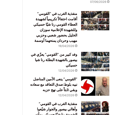
07/06/2026
منفذية الغرب في “القومي”
أقامت احتفالاً تكريمياً لشهيدة
العطاء القومي رنا شيّا حسيكي
وللشهيدة الإعلامية سوزان
الخليل بحضور شعبي وحزبي
مهيب وحردان يمنحهما أوسمة
19/04/2026
وفد كبير من “القومي” يعزّي في
بيصور بالشهيدة البطلة رنا شيا
حسيكي
12/04/2026
“القومي” ينعى الأمين المناضل
نبيه بلوط:صدق التعاقد مع سعاده
وبقي ثابتاً على نهج حزبه
12/04/2026
منفذية الغرب في القومي”
وأهالي بيصور والجوار شيّعوا
الشهيدة رنا شيّا حسيكي بمأتم