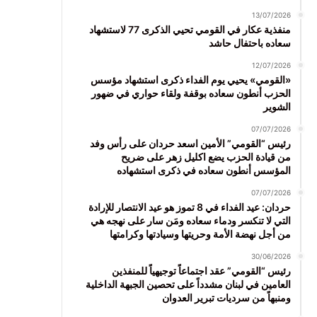
13/07/2026
منفذية عكار في القومي تحيي الذكرى 77 لاستشهاد
سعاده باحتفال حاشد
12/07/2026
«القومي» يحيي يوم الفداء ذكرى استشهاد مؤسس
الحزب أنطون سعاده بوقفة ولقاء حواري في ضهور
الشوير
07/07/2026
رئيس “القومي” الأمين اسعد حردان على رأس وفد
من قيادة الحزب يضع اكليل زهر على ضريح
المؤسس أنطون سعاده في ذكرى استشهاده
07/07/2026
حردان: عيد الفداء في 8 تموز هو عيد الانتصار للإرادة
التي لا تنكسر ودماء سعاده ومَن سار على نهجه هي
من أجل نهضة الأمة وحريتها وسيادتها وكرامتها
30/06/2026
رئيس “القومي” عقد اجتماعاً توجيهياً للمنفذين
العامين في لبنان مشدداً على تحصين الجبهة الداخلية
ومنبهاً من سرديات تبرير العدوان