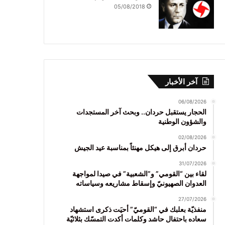
05/08/2018
آخر الأخبار
06/08/2026
الحجار يستقبل حردان.. وبحث آخر المستجدات
والشؤون الوطنية
02/08/2026
حردان أبرق إلى هيكل مهنئاً بمناسبة عيد الجيش
31/07/2026
لقاء بين “القومي” و”الشعبية” في صيدا لمواجهة
العدوان الصهيونيّ وإسقاط مشاريعه وسياساته
27/07/2026
منفذيّة بعلبك في “القوميّ” أحيَت ذكرى استشهاد
سعاده باحتفال حاشد وكلمات أكدت التمسّك بثلاثيّة