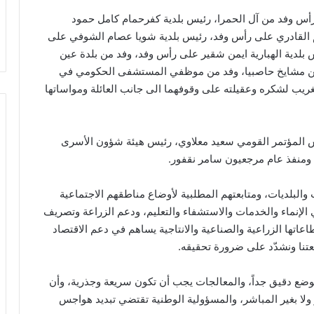
رأس وفد من آل الحمرا، رئيس بلدية كفرحمام كامل حمود
م القادري على رأس وفد، رئيس بلدية شويا عصام الشوفي على
لدية الهبارية ايمن شقير على رأس وفد، وفد من بلدة عين
د من مشايخ حاصبيا، وفد من موظفي المستشفى الحكومي في
غريب لشكره وعقيلته على وقوفهما الى جانب العائلة ومواساتها
يس المؤتمر القومي سعيد معلاوي، رئيس هيئة شؤون الأسرى
 ومنفذ عام مرجعيون سامر نقفور.
 والبلديات، ومتابعتهم المطلبية لأوضاع مناطقهم الاجتماعية
ي الإنماء والخدمات والاستشفاء والتعليم، ودعم الزراعة وتصريف
عاتها الزراعية والصناعية والانتاجية يساهم في دعم الاقتصاد
عتنا ونشدّد على ضرورة تحقيقه.
لوضع دقيق جداً، والمعالجات يجب أن تكون سريعة وجذرية، وأن
اشر ولا بغير المباشر، والمسؤولية الوطنية تقتضي تبديد هواجس