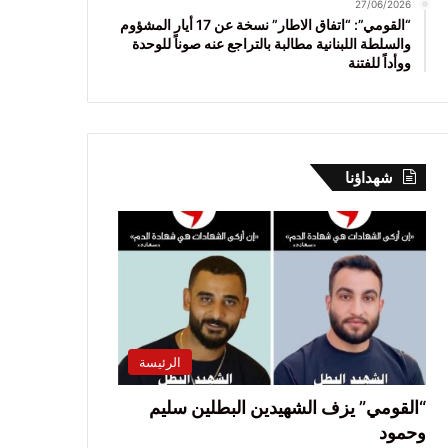
27/06/2026
“القومي”: “اتفاق الاطار” نسخة عن 17 أيار المشؤوم
والسلطة اللبنانية مطالبة بالتراجع عنه صوناً للوحدة
ووأداً للفتنة
شهداؤنا
الرئيسة
“القومي” يزف الشهيدين البطلين سليم
وحمود