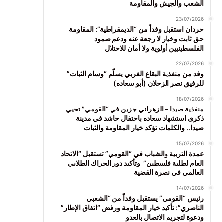
الشعب والجيش والمقاومة
23/07/2026
حردان استقبل وفداً من “الديمقراطية”: المقاومة
حق ثابت وخيار لا رجعة عنه ودعم صمود
الفلسطينيين أولوية ولا أمان للاحتلال
22/07/2026
وفد من منفذية البقاع الغربي يسلّم “وسام الثبات”
للرفيق نصر الزحلان (أبو سعاده)
18/07/2026
منفذية صيدا – الزهراني جزين في “القومي” تحيي
ذكرى استشهاد سعاده باحتفال حاشد في مدينة
صيدا.. والكلمات تؤكد خيار المقاومة والثبات
15/07/2026
عمدة التربية والشباب في “القومي” تستقبل “الاتحاد
العام لطلبة فلسطين” وتأكيد دور الحراك الطلابي
العالمي في نصرة القضية
14/07/2026
رئيس “القومي” يستقبل وفداً من “الشعبي
الناصري”: تأكيد خيار المقاومة ورفض “اتفاق الإطار”
ودعوة لتجريم الاتصال بالعدو