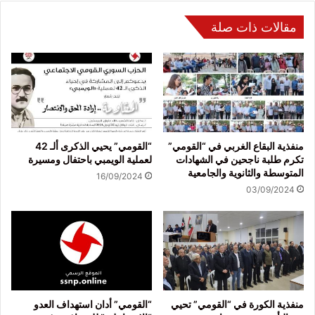
مقالات ذات صلة
منفذية البقاع الغربي في “القومي”
“القومي” يحيي الذكرى ألـ 42
تكرم طلبة ناجحين في الشهادات
لعملية الويمبي باحتفال ومسيرة
المتوسطة والثانوية والجامعية
16/09/2024
03/09/2024
منفذية الكورة في “القومي” تحيي
“القومي” أدان استهداف العدو