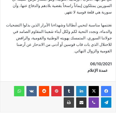
السوريين يمتلكون إيماناً راسخاً بقضية بلادهم والدفاع عنها، وأن
سورية هي قلعة قومية لا تقهر.
نغتنمها مناسبة لنحيي أبطالنا وشهداءنا الأبرار الذين بذلوا التضحيات
والدماء، ونجدد التحية لكم ولكل أبناء شعبنا المقاوم الصامد في
جولاننا السوري، المتمسك بهويته الوطنية والقومية، والرافض
للاحتلال الذي بات قاب قوسين أو أدنى من الاندحار عن أرضنا
القومية والزوال النهائي.
06/10/2021
عمدة الإعلام
فيسبوك
‫X
لينكدإن
‏Tumblr
بينتيريست
‏Reddit
‏VKontakte
واتساب
تيلقرام
ڤايبر
مشاركة عبر البريد
طباعة