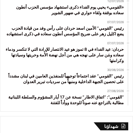
12/07/2026
«القومي» يحيي يوم الفداء ذكرى استشهاد مؤسس الحزب أنطون
سعاده بوقفة ولقاء حواري في ضهور الشوير
07/07/2026
رئيس “القومي” الأمين اسعد حردان على رأس وفد من قيادة الحزب
يضع اكليل زهر على ضريح المؤسس أنطون سعاده في ذكرى استشهاده
07/07/2026
حردان: عيد الفداء في 8 تموز هو عيد الانتصار للإرادة التي لا تنكسر ودماء
سعاده ومَن سار على نهجه هي من أجل نهضة الأمة وحريتها وسيادتها
وكرامتها
30/06/2026
رئيس “القومي” عقد اجتماعاً توجيهياً للمنفذين العامين في لبنان مشدداً
على تحصين الجبهة الداخلية ومنبهاً من سرديات تبرير العدوان
27/06/2026
“القومي”: “اتفاق الاطار” نسخة عن 17 أيار المشؤوم والسلطة اللبنانية
مطالبة بالتراجع عنه صوناً للوحدة ووأداً للفتنة
شهداؤنا