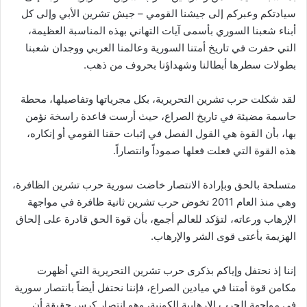
سيادتكم وعبركم إلى جيشنا القومي – جيش تشرين الأبي وإلى كل
أبناء شعبنا السوري بأسمى آيات التهاني بهذه المناسبة العظيمة،
التي حفرت في تاريخ أمتنا السورية وعالمنا العربي ووجدان شعبنا
بطولات سطرها أبطالنا وشهداؤنا بحروف من ذهب.
لقد شكلت حرب تشرين التحريرية، بكل مجرياتها وتفاصيلها، محطة
حاسمة مضيئة في تاريخ الصراع، حيث أرست قاعدة راسخة نؤمن
بها، بأن القوة هي القول الفصل في إثبات حقنا القومي أو إنكاره،
هذه القوة التي فعلت فعلها صموداً وانتصاراً.
متسلحة بالحق وبإرادة الانتصار خاضت سورية حرب تشرين الظافرة،
وهي منذ العام 2011 تخوض حرب تشرين ثانية ظافرة في مواجهة
الإرهاب ورعاته، لتؤكد للعالم أجمع، بأن قوة الحق قادرة على إلحاق
الهزيمة بأعتى قوى الشر والإرهاب.
إننا إذ نحتفل وإياكم بذكرى حرب تشرين التحريرية التي أظهرت
مكامن قوة أمتنا في ميادين الصراع، فإننا نحتفل أيضاً بانتصار سورية
في مواجهة الحرب الإرهابية الكونية، وهو انتصار كرس حقيقة أن