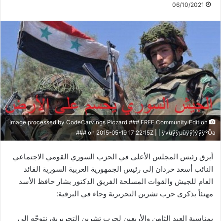
06/10/2021
Image processed by CodeCarvings Piczard ### FREE Community Edition
### on 2015-05-19 17:22:15Z | | ÿvüÿÿµüÿÿ}ýÿÿºÕa
أبرق رئيس المجلس الأعلى في الحزب السوري القومي الاجتماعي
النائب أسعد حردان إلى رئيس الجمهورية العربية السورية القائد
العام للجيش والقوات المسلحة الفريق الدكتور بشار حافظ الأسد
مهنئاً بذكرى حرب تشرين التحريرية وجاء في البرقية:
بمناسبة العيد الثامن والأربعين لحرب تشرين التحريرية، نتوجّه إلى