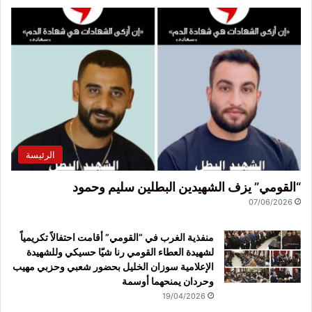
الرئيسة
“القومي” يزف الشهيدين البطلين سليم وحمود
07/06/2026
منفذية الغرب في “القومي” أقامت احتفالاً تكريمياً
لشهيدة العطاء القومي رنا شيّا حسيكي وللشهيدة
الإعلامية سوزان الخليل بحضور شعبي وحزبي مهيب
وحردان يمنحهما أوسمة
19/04/2026