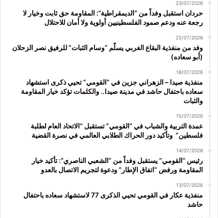
23/07/2026
حردان استقبل وفداً من “الديمقراطية”: المقاومة حق ثابت وخيار لا
رجعة عنه ودعم صمود الفلسطينيين أولوية ولا أمان للاحتلال
22/07/2026
وفد من منفذية البقاع الغربي يسلّم “وسام الثبات” للرفيق نصر الزحلان
(أبو سعاده)
18/07/2026
منفذية صيدا – الزهراني جزين في “القومي” تحيي ذكرى استشهاد
سعاده باحتفال حاشد في مدينة صيدا.. والكلمات تؤكد خيار المقاومة
والثبات
15/07/2026
عمدة التربية والشباب في “القومي” تستقبل “الاتحاد العام لطلبة
فلسطين” وتأكيد دور الحراك الطلابي العالمي في نصرة القضية
14/07/2026
رئيس “القومي” يستقبل وفداً من “الشعبي الناصري”: تأكيد خيار
المقاومة ورفض “اتفاق الإطار” ودعوة لتجريم الاتصال بالعدو
13/07/2026
منفذية عكار في القومي تحيي الذكرى 77 لاستشهاد سعاده باحتفال
حاشد