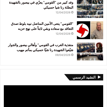
وفد كبير من “القومي” يعزّي في بيصور بالشهيدة
البطلة رنا شيا حسيكي
12/04/2026
“القومي” ينعى الأمين المناضل نبيه بلوط:صدق
التعاقد مع سعاده وبقي ثابتاً على نهج حزبه
12/04/2026
منفذية الغرب في القومي” وأهالي بيصور والجوار
شيّعوا الشهيدة رنا شيّا حسيكي بمأتم مهيب
09/04/2026
النشيد الرسمي
مشغل
الفيديو