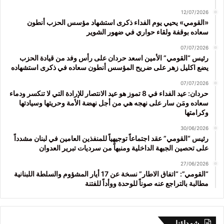
12/07/2026
«القومي» يحيي يوم الفداء ذكرى استشهاد مؤسس الحزب أنطون
سعاده بوقفة ولقاء حواري في ضهور الشوير
07/07/2026
رئيس “القومي” الأمين اسعد حردان على رأس وفد من قيادة الحزب
يضع اكليل زهر على ضريح المؤسس أنطون سعاده في ذكرى استشهاده
07/07/2026
حردان: عيد الفداء في 8 تموز هو عيد الانتصار للإرادة التي لا تنكسر ودماء
سعاده ومَن سار على نهجه هي من أجل نهضة الأمة وحريتها وسيادتها
وكرامتها
30/06/2026
رئيس “القومي” عقد اجتماعاً توجيهياً للمنفذين العامين في لبنان مشدداً
على تحصين الجبهة الداخلية ومنبهاً من سرديات تبرير العدوان
27/06/2026
“القومي”: “اتفاق الاطار” نسخة عن 17 أيار المشؤوم والسلطة اللبنانية
مطالبة بالتراجع عنه صوناً للوحدة ووأداً للفتنة
شهداؤنا