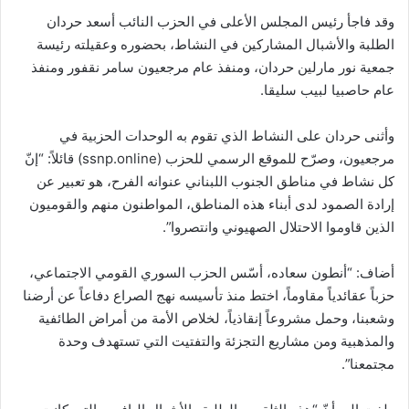
وقد فاجأ رئيس المجلس الأعلى في الحزب النائب أسعد حردان
الطلبة والأشبال المشاركين في النشاط، بحضوره وعقيلته رئيسة
جمعية نور مارلين حردان، ومنفذ عام مرجعيون سامر نقفور ومنفذ
عام حاصبيا لبيب سليقا.
وأثنى حردان على النشاط الذي تقوم به الوحدات الحزبية في
مرجعيون، وصرّح للموقع الرسمي للحزب (ssnp.online) قائلاً: “إنّ
كل نشاط في مناطق الجنوب اللبناني عنوانه الفرح، هو تعبير عن
إرادة الصمود لدى أبناء هذه المناطق، المواطنون منهم والقوميون
الذين قاوموا الاحتلال الصهيوني وانتصروا”.
أضاف: “أنطون سعاده، أسّس الحزب السوري القومي الاجتماعي،
حزباً عقائدياً مقاوماً، اختط منذ تأسيسه نهج الصراع دفاعاً عن أرضنا
وشعبنا، وحمل مشروعاً إنقاذياً، لخلاص الأمة من أمراض الطائفية
والمذهبية ومن مشاريع التجزئة والتفتيت التي تستهدف وحدة
مجتمعنا”.