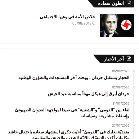
انطون سعاده
خلاص الأمة في وعيها الاجتماعي
05/08/2018
آخر الأخبار
06/08/2026
الحجار يستقبل حردان.. وبحث آخر المستجدات والشؤون الوطنية
02/08/2026
حردان أبرق إلى هيكل مهنئاً بمناسبة عيد الجيش
31/07/2026
لقاء بين “القومي” و”الشعبية” في صيدا لمواجهة العدوان الصهيونيّ
وإسقاط مشاريعه وسياساته
27/07/2026
منفذيّة بعلبك في “القوميّ” أحيَت ذكرى استشهاد سعاده باحتفال حاشد
وكلمات أكدت التمسّك بثلاثيّة الشعب والجيش والمقاومة