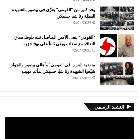
وفد كبير من “القومي” يعزّي في بيصور بالشهيدة
البطلة رنا شيا حسيكي
12/04/2026
“القومي” ينعى الأمين المناضل نبيه بلوط:صدق
التعاقد مع سعاده وبقي ثابتاً على نهج حزبه
12/04/2026
منفذية الغرب في القومي” وأهالي بيصور والجوار
شيّعوا الشهيدة رنا شيّا حسيكي بمأتم مهيب
09/04/2026
النشيد الرسمي
مشغل
الفيديو