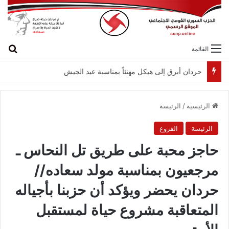
بح
القائمة
لقاء بين “القومي” و”الشعبية” في صيدا لمواجهة العدوان الصهيونيّ وإسقاط مشاريعه وسياساته
الرئيسية
/
الرئيسة
الرئيسة
الفروع
حاجز محبة على طريق تل النحاس ـ
مرجعيون بمناسبة مولد سعاده//
حردان يحضر ويؤكد أن حزبنا بأجياله
المتعاقبة مشروع حياة لمستقبل