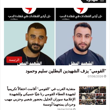
الرئيسة
“القومي” يزف الشهيدين البطلين سليم وحمود
07/06/2026
منفذية الغرب في “القومي” أقامت احتفالاً تكريمياً
لشهيدة العطاء القومي رنا شيّا حسيكي وللشهيدة
الإعلامية سوزان الخليل بحضور شعبي وحزبي مهيب
وحردان يمنحهما أوسمة
19/04/2026