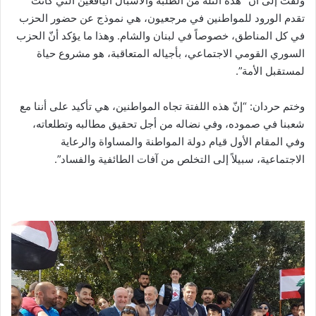
ولفت إلى أنّ “هذه الثلة من الطلبة والأشبال اليافعين التي كانت
تقدم الورود للمواطنين في مرجعيون، هي نموذج عن حضور الحزب
في كل المناطق، خصوصاً في لبنان والشام. وهذا ما يؤكد أنّ الحزب
السوري القومي الاجتماعي، بأجياله المتعاقبة، هو مشروع حياة
لمستقبل الأمة”.
وختم حردان: “إنّ هذه اللفتة تجاه المواطنين، هي تأكيد على أننا مع
شعبنا في صموده، وفي نضاله من أجل تحقيق مطالبه وتطلعاته،
وفي المقام الأول قيام دولة المواطنة والمساواة والرعاية
الاجتماعية، سبيلاً إلى التخلص من آفات الطائفية والفساد”.