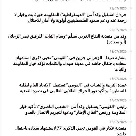
23/07/2026
حردان استقبل وفداً من “الديمقراطية”: المقاومة حق ثابت وخيار لا
رجعة عنه ودعم صمود الفلسطينيين أولوية ولا أمان للاحتلال
22/07/2026
وفد من منفذية البقاع الغربي يسلّم “وسام الثبات” للرفيق نصر الزحلان
(أبو سعاده)
18/07/2026
منفذية صيدا – الزهراني جزين في “القومي” تحيي ذكرى استشهاد
سعاده باحتفال حاشد في مدينة صيدا.. والكلمات تؤكد خيار المقاومة
والثبات
15/07/2026
عمدة التربية والشباب في “القومي” تستقبل “الاتحاد العام لطلبة
فلسطين” وتأكيد دور الحراك الطلابي العالمي في نصرة القضية
14/07/2026
رئيس “القومي” يستقبل وفداً من “الشعبي الناصري”: تأكيد خيار
المقاومة ورفض “اتفاق الإطار” ودعوة لتجريم الاتصال بالعدو
13/07/2026
منفذية عكار في القومي تحيي الذكرى 77 لاستشهاد سعاده باحتفال
حاشد