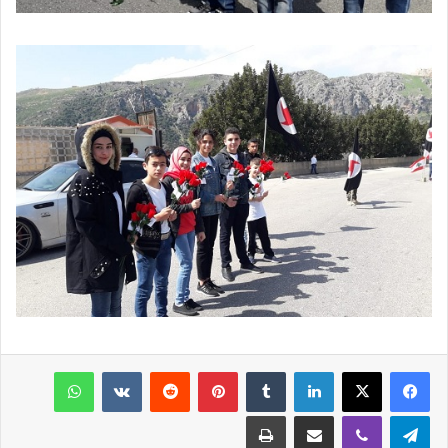
فيسبوك
‫X
لينكدإن
‏Tumblr
بينتيريست
‏Reddit
‏VKontakte
واتساب
تيلقرام
ڤايبر
مشاركة عبر البريد
طباعة