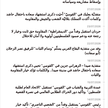
وإسقاط مشاريعه وسياساته
27/07/2026
منفذيّة بعلبك في “القوميّ” أحيَت ذكرى استشهاد سعاده باحتفال حاشد
وكلمات أكدت التمسّك بثلاثيّة الشعب والجيش والمقاومة
23/07/2026
حردان استقبل وفداً من “الديمقراطية”: المقاومة حق ثابت وخيار لا
رجعة عنه ودعم صمود الفلسطينيين أولوية ولا أمان للاحتلال
22/07/2026
وفد من منفذية البقاع الغربي يسلّم “وسام الثبات” للرفيق نصر الزحلان
(أبو سعاده)
18/07/2026
منفذية صيدا – الزهراني جزين في “القومي” تحيي ذكرى استشهاد
سعاده باحتفال حاشد في مدينة صيدا.. والكلمات تؤكد خيار المقاومة
والثبات
15/07/2026
عمدة التربية والشباب في “القومي” تستقبل “الاتحاد العام لطلبة
فلسطين” وتأكيد دور الحراك الطلابي العالمي في نصرة القضية
14/07/2026
رئيس “القومي” يستقبل وفداً من “الشعبي الناصري”: تأكيد خيار