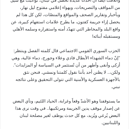
واللافت أيضاً أنّ أحداثاً عديدة تحصل في لبنان، تواكبت مع سيل
من المواقف والتصريحات، وبهواء إعلامي مفتوح ليل نهار،
وبأخبار وتقارير الصحف والمواقع والمنصّات، لكن كل هذا لم
يحصل إزاء جريمة كفتون، ما يطرح علامات استفهام كبيرة، عن
واقع البلد والمخاطر التي تتهدّد أمنه واستقراره وسلمه الأهلي
ومستقبله أبنائه!
الحزب السوري القومي الاجتماعي قال كلمته الفصل وينتظر:
“إنّ دماء الشهداء الأبطال فادي وعلاء وجورج، دماء غالية، وهي
أزكى وأنقى وأطهر من أن تُستثمر في السياسة أو المزايدات”.
ولكن،.. لا يظنن أحد بأننا نقول كلمتنا ونمشي. فنحن نثق
بالأجهزة العسكرية والأمنية التي تتولى التحقيق وعلى نتائجه
نبني.
ما يستوقفنا وهو الأشدّ وقعاً وغرابة، الحياد اللئيم، ونأي البعض
عن إصدار موقف يدين الجريمة ومرتكبيها.. في وقت نرى هذا
البعض يُرغي ويُزبد، مع كل حدث يوظف لغير مصلحة لبنان
واللبنانيين.