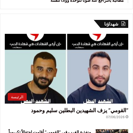
مطالبة بالتراجع عنه صوناً للوحدة ووأداً للفتنة
شهداؤنا
الرئيسة
“القومي” يزف الشهيدين البطلين سليم وحمود
07/06/2026
منفذية الغرب في “القومي” أقامت احتفالاً تكريمياً