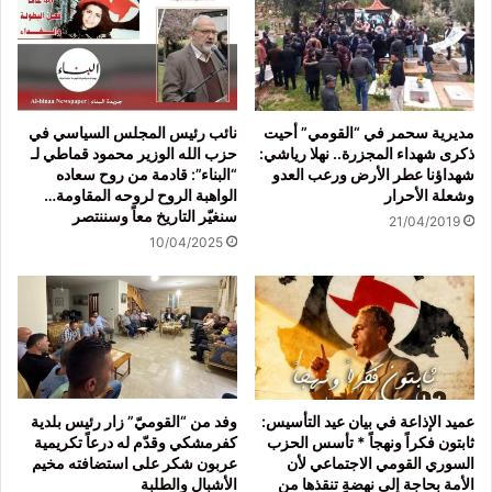
مديرية سحمر في “القومي” أحيت
نائب رئيس المجلس السياسي في
ذكرى شهداء المجزرة.. نهلا رياشي:
حزب الله الوزير محمود قماطي لـ
شهداؤنا عطر الأرض ورعب العدو
“البناء”: قادمة من روح سعاده
وشعلة الأحرار
الواهبة الروح لروحه المقاومة…
سنغيّر التاريخ معاً وسننتصر
21/04/2019
10/04/2025
عميد الإذاعة في بيان عيد التأسيس:
وفد من “القوميّ” زار رئيس بلدية
ثابتون فكراً ونهجاً * تأسس الحزب
كفرمشكي وقدّم له درعاً تكريمية
السوري القومي الاجتماعي لأن
عربون شكر على استضافته مخيم
الأمة بحاجة إلى نهضةٍ تنقذها من
الأشبال والطلبة