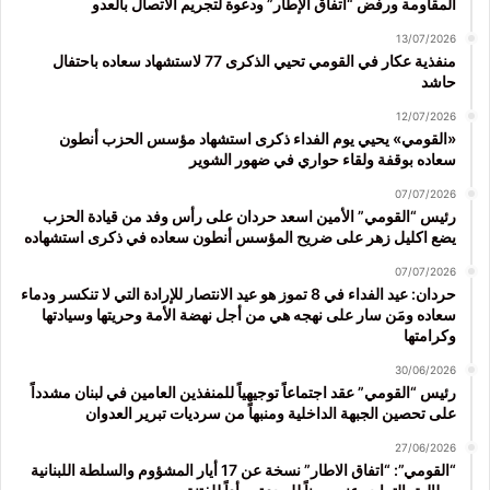
المقاومة ورفض “اتفاق الإطار” ودعوة لتجريم الاتصال بالعدو
13/07/2026
منفذية عكار في القومي تحيي الذكرى 77 لاستشهاد سعاده باحتفال
حاشد
12/07/2026
«القومي» يحيي يوم الفداء ذكرى استشهاد مؤسس الحزب أنطون
سعاده بوقفة ولقاء حواري في ضهور الشوير
07/07/2026
رئيس “القومي” الأمين اسعد حردان على رأس وفد من قيادة الحزب
يضع اكليل زهر على ضريح المؤسس أنطون سعاده في ذكرى استشهاده
07/07/2026
حردان: عيد الفداء في 8 تموز هو عيد الانتصار للإرادة التي لا تنكسر ودماء
سعاده ومَن سار على نهجه هي من أجل نهضة الأمة وحريتها وسيادتها
وكرامتها
30/06/2026
رئيس “القومي” عقد اجتماعاً توجيهياً للمنفذين العامين في لبنان مشدداً
على تحصين الجبهة الداخلية ومنبهاً من سرديات تبرير العدوان
27/06/2026
“القومي”: “اتفاق الاطار” نسخة عن 17 أيار المشؤوم والسلطة اللبنانية