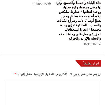
حالة البلبلة والتخبط والتفسخ، وتَردَ
13/09/2022
لها معنى وجودها، وقوة فعلها،
ووحدة اتجاهها * خطوط سايكس –
بيكو، أصبحت خطوط نارٍ وحديد
تقطعُ أوصالَ الأمة وصراع الكيانات
والعصبيات الطائفية تمزّق وحدة
مجتمعنا * انجزنا استحقاقاتنا
الحزبية ونعمل على وحدة الصف
والاتجاه والإرادة والحركة
15/11/2025
اترك تعليقاً
لن يتم نشر عنوان بريدك الإلكتروني.
الحقول الإلزامية مشار إليها بـ
*
ا
ل
ت
ع