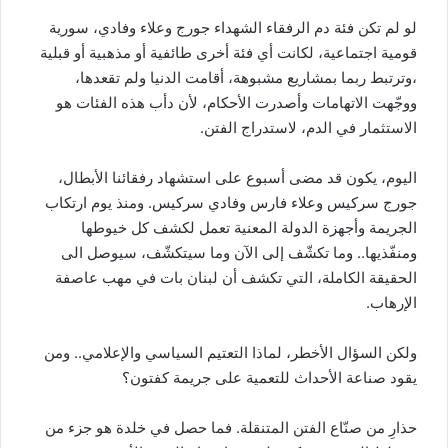
لو لم تكن فئة دم الرفقاء الشهداء جورج وعلاء وفادي، سورية
قومية اجتماعية، لكانت أي فئة أخرى طائفية أو مذهبية أو قبلية
،وترتبط ربما بمشاريع مشبوهة، أقامت الدنيا ولم تقعدها،
ووجّهت الاتهامات وأصدرت الأحكام، لأن دأب هذه الفئات هو
الاستثمار في الدم، لاستدراج الفتن.
اليوم، يكون قد مضى أسبوع على استشهاد رفقائنا الأبطال،
جورج سركيس وعلاء فارس وفادي سركيس. ومنذ يوم ارتكاب
الجريمة وأجهزة الدولة المعنية تعمل لكشف كل خيوطها
ومنفّذيها.. وما تكشّف إلى الآن وما سيتكشّف، سيوصل الى
الحقيقة الكاملة، التي تكشف أن لبنان بات في مهب عاصفة
الإرهاب.
ولكن السؤال الأخطر، لماذا التعتيم السياسي والإعلامي.. ومن
يقود صناعة الأحداث للتعمية على جريمة كفتون؟
حذارِ من صنّاع الفتن المتنقلة. فما حصل في خلدة هو جزء من