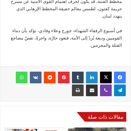
مخطط الفتنة، قد يكون لحرف اهتمام القوى الأمنية عن مسرح
جريمة كفتون، لطمس معالم حقيقة المخطط الإرهابي الذي
يتهدد لبنان.
في أسبوع الرفقاء الشهداء، جورج وعلاء وفادي، نؤكد بأن دماء
القوميين وديعة تُردّ إلى الأمة، فتعود حارّة، واخزةً، تقضّ مضاجع
القتلة والمجرمين.
فيسبوك
‫X
لينكدإن
‏Tumblr
بينتيريست
‏Reddit
‏VKontakte
واتساب
تيلقرام
ڤايبر
مشاركة عبر البريد
طباعة
مقالات ذات صلة