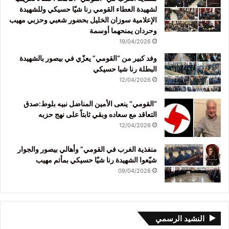
لشهيدة العطاء القومي رنا شيّا حسيكي وللشهيدة
الإعلامية سوزان الخليل بحضور شعبي وحزبي مهيب
وحردان يمنحهما أوسمة
19/04/2026
وفد كبير من “القومي” يعزّي في بيصور بالشهيدة
البطلة رنا شيا حسيكي
12/04/2026
“القومي” ينعى الأمين المناضل نبيه بلوط:صدق
التعاقد مع سعاده وبقي ثابتاً على نهج حزبه
12/04/2026
منفذية الغرب في القومي” وأهالي بيصور والجوار
شيّعوا الشهيدة رنا شيّا حسيكي بمأتم مهيب
09/04/2026
النشيد الرسمي