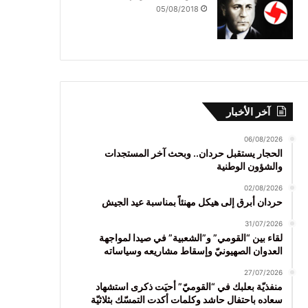
05/08/2018
آخر الأخبار
06/08/2026
الحجار يستقبل حردان.. وبحث آخر المستجدات
والشؤون الوطنية
02/08/2026
حردان أبرق إلى هيكل مهنئاً بمناسبة عيد الجيش
31/07/2026
لقاء بين “القومي” و”الشعبية” في صيدا لمواجهة
العدوان الصهيونيّ وإسقاط مشاريعه وسياساته
27/07/2026
منفذيّة بعلبك في “القوميّ” أحيَت ذكرى استشهاد
سعاده باحتفال حاشد وكلمات أكدت التمسّك بثلاثيّة