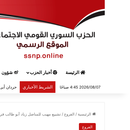
الرئيسة
أخبار الحزب
شؤون س
الشريط الأخباري
حردان أبرق
2026/08/07 4:45 صباحًا
الرئيسية
/
الفروع
/
تشييع مهيب للمناضل زياد أبو طالب في
الفروع