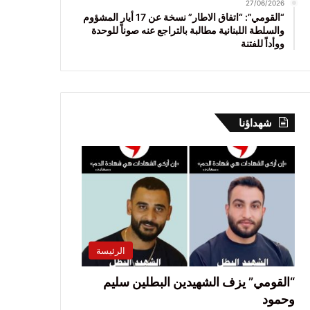
27/06/2026
“القومي”: “اتفاق الاطار” نسخة عن 17 أيار المشؤوم
والسلطة اللبنانية مطالبة بالتراجع عنه صوناً للوحدة
ووأداً للفتنة
شهداؤنا
الرئيسة
“القومي” يزف الشهيدين البطلين سليم
وحمود