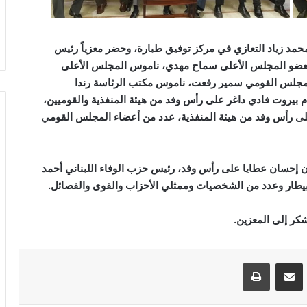
مد زياد التعازي في مركز توفيق طبارة، وحضر معزياً رئيس
 بعضو المجلس الأعلى سماح مهدي، ناموس المجلس الأعلى
المجلس القومي سمير رفعت، ناموس مكتب الرئاسة رندا
بيروت فادي داغر على رأس وفد من هيئة المنفذية والقوميين،
لى رأس وفد من هيئة المنفذية، عدد من أعضاء المجلس القومي
ن إحسان عطايا على رأس وفد، رئيس حزب الوفاء اللبناني أحمد
بيطار وعدد من الشخصيات وممثلي الأحزاب والقوى والفصائل
.
كر إلى المعزين
.
VKontak
مشاركة عبر البريد
طباعة