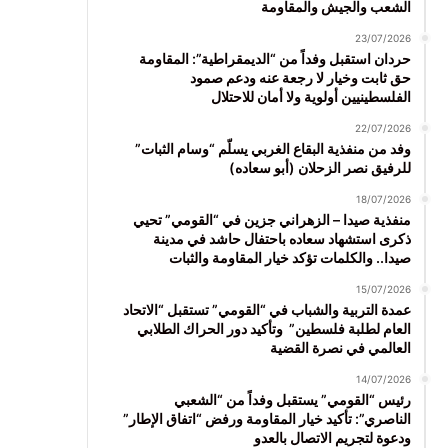
الشعب والجيش والمقاومة
23/07/2026
حردان استقبل وفداً من “الديمقراطية”: المقاومة
حق ثابت وخيار لا رجعة عنه ودعم صمود
الفلسطينيين أولوية ولا أمان للاحتلال
22/07/2026
وفد من منفذية البقاع الغربي يسلّم “وسام الثبات”
للرفيق نصر الزحلان (أبو سعاده)
18/07/2026
منفذية صيدا – الزهراني جزين في “القومي” تحيي
ذكرى استشهاد سعاده باحتفال حاشد في مدينة
صيدا.. والكلمات تؤكد خيار المقاومة والثبات
15/07/2026
عمدة التربية والشباب في “القومي” تستقبل “الاتحاد
العام لطلبة فلسطين” وتأكيد دور الحراك الطلابي
العالمي في نصرة القضية
14/07/2026
رئيس “القومي” يستقبل وفداً من “الشعبي
الناصري”: تأكيد خيار المقاومة ورفض “اتفاق الإطار”
ودعوة لتجريم الاتصال بالعدو