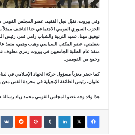
وفي بيروت، تقبّل نجل الفقيد، عضو المجلس القومي مح
الحزب السوري القومي الاجتماعي حنا الناشف ممثلاً
توفيق مهنا، عميد التربية والشباب رامي قمر، رئيس 
بعقليني، عضو المكتب السياسي وهيب وهبي، منفذ عام 
منفذ عام الطلبة الجامعيين في بيروت رمزي معلوف ع
وجمع من القوميين
.
كما حضر معزياً مسؤول حركة الجهاد الإسلامي في لبنا
علوان، رئيس الطائفة الإنجيلية في محردة القس معن 
هذا وقد وجه عضو المجلس القومي محمد زياد رسالة ش
فيسبوك
‫X
لينكدإن
‏Tumblr
بينتيريست
‏Reddit
‏te