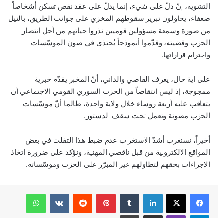
التشويه، إنّ دلّ على شيء، إنما يدلّ على عقد نقص تسكن أشخاصاً
ضعفاء، يحاولون تبرير سقوطهم المخزي على جوانب الطريق، بالنيل
من صورة وسمعة مسؤولين قوميين نذروا حياتهم من أجل انتصار
الحزب وقضيته، وقدّموا أنموذجاً يُحتذى في صون المؤسّسات
واحترام قراراتها.
على اية حال، يعرف القاصي والداني، أنّ المخبر يقدّم خبرية
ممجوجة، إذ ليس انتقاصاً من الحزب السوري القومي الاجتماعي أن
يتعاقب عليه أربعة رؤساء خلال ولاية واحدة، طالما أنّ مؤسّسات
الحزب مصونة وتعمل تحت سقف الدستور.
أخيراً، نستغرب أشدّ الاستغراب عدم ضبط هذا التفلت في بعض
المواقع الالكترونية من قبل ناقصي المهنية، ونؤكد على ضرورة اتخاذ
الإجراءات بحقهم لتطاولهم غير المبرّر على الحزب ومؤسّساته.
فيسبوك
‫X
لينكدإن
‏Tumblr
بينتيريست
‏Reddit
‏VKontakte
واتساب
تيلقرام
ڤايبر
مشاركة عبر البريد
طباعة