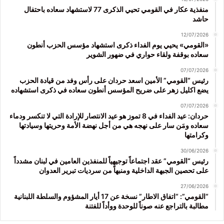
منفذية عكار في القومي تحيي الذكرى 77 لاستشهاد سعاده باحتفال
حاشد
12/07/2026
«القومي» يحيي يوم الفداء ذكرى استشهاد مؤسس الحزب أنطون
سعاده بوقفة ولقاء حواري في ضهور الشوير
07/07/2026
رئيس “القومي” الأمين اسعد حردان على رأس وفد من قيادة الحزب
يضع اكليل زهر على ضريح المؤسس أنطون سعاده في ذكرى استشهاده
07/07/2026
حردان: عيد الفداء في 8 تموز هو عيد الانتصار للإرادة التي لا تنكسر ودماء
سعاده ومَن سار على نهجه هي من أجل نهضة الأمة وحريتها وسيادتها
وكرامتها
30/06/2026
رئيس “القومي” عقد اجتماعاً توجيهياً للمنفذين العامين في لبنان مشدداً
على تحصين الجبهة الداخلية ومنبهاً من سرديات تبرير العدوان
27/06/2026
“القومي”: “اتفاق الاطار” نسخة عن 17 أيار المشؤوم والسلطة اللبنانية
مطالبة بالتراجع عنه صوناً للوحدة ووأداً للفتنة