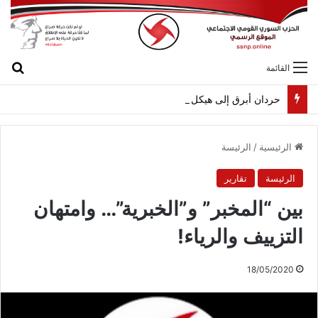
بح
القائمة
حردان أبرق إلى هيكل مهنئاً بمناسبة عيد الجيش
الرئيسية
/
الرئيسة
الرئيسة
تقارير
بين “المخبر” و”الخبرية”… وامتهان
التزييف والرياء!
18/05/2020