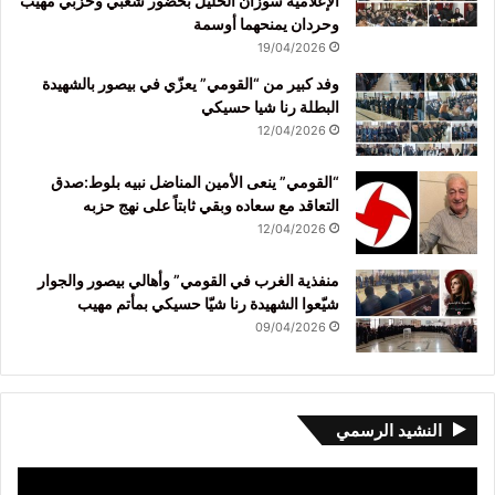
الإعلامية سوزان الخليل بحضور شعبي وحزبي مهيب
وحردان يمنحهما أوسمة
19/04/2026
وفد كبير من “القومي” يعزّي في بيصور بالشهيدة
البطلة رنا شيا حسيكي
12/04/2026
“القومي” ينعى الأمين المناضل نبيه بلوط:صدق
التعاقد مع سعاده وبقي ثابتاً على نهج حزبه
12/04/2026
منفذية الغرب في القومي” وأهالي بيصور والجوار
شيّعوا الشهيدة رنا شيّا حسيكي بمأتم مهيب
09/04/2026
النشيد الرسمي
مشغل