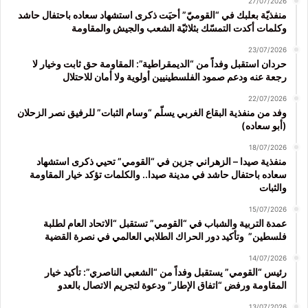
27/07/2026
منفذيّة بعلبك في “القوميّ” أحيَت ذكرى استشهاد سعاده باحتفال حاشد
وكلمات أكدت التمسّك بثلاثيّة الشعب والجيش والمقاومة
23/07/2026
حردان استقبل وفداً من “الديمقراطية”: المقاومة حق ثابت وخيار لا
رجعة عنه ودعم صمود الفلسطينيين أولوية ولا أمان للاحتلال
22/07/2026
وفد من منفذية البقاع الغربي يسلّم “وسام الثبات” للرفيق نصر الزحلان
(أبو سعاده)
18/07/2026
منفذية صيدا – الزهراني جزين في “القومي” تحيي ذكرى استشهاد
سعاده باحتفال حاشد في مدينة صيدا.. والكلمات تؤكد خيار المقاومة
والثبات
15/07/2026
عمدة التربية والشباب في “القومي” تستقبل “الاتحاد العام لطلبة
فلسطين” وتأكيد دور الحراك الطلابي العالمي في نصرة القضية
14/07/2026
رئيس “القومي” يستقبل وفداً من “الشعبي الناصري”: تأكيد خيار
المقاومة ورفض “اتفاق الإطار” ودعوة لتجريم الاتصال بالعدو
13/07/2026