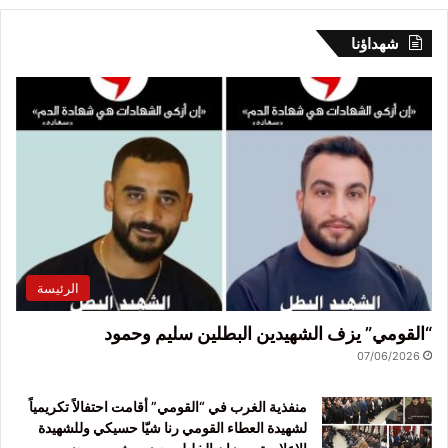
شهداؤنا
الرئيسة
“القومي” يزف الشهيدين البطلين سليم وحمود
07/06/2026
منفذية الغرب في “القومي” أقامت احتفالاً تكريمياً
لشهيدة العطاء القومي رنا شيّا حسيكي وللشهيدة