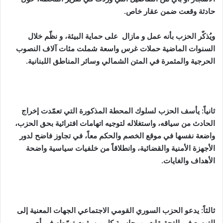
حادثة وقعت ضمن عقار خاص.
ويُذكّر الحزب بأنه عمل و مازال على حماية البيئة، و نظّم خلال
السنوات الماضية حملات غرس واسعة شملت مئات آلاف النصوب
الحرجية والمثمرة في المتن الشمالي وسائر المناطق اللبنانية.
ثانياً: يأسف الحزب لسلوك المحطة المذكورة التي تعمّدت إخراج
الحادث من سياقه، واستغلاله لتوجيه اتهامات افترائية بحق الحزب،
واضعة نفسها في موقع الخصم والحكم معاً، في تجاوز فاضح لدور
الأجهزة الأمنية والقضائية، وانطلاقاً من خلفيات سياسية واضحة
الأهداف والغايات.
ثالثاً: يدعو الحزب السوري القومي الاجتماعي الجهات المعنية إلى
التوسع في التحقيقات، ومحاسبة كل من يثبت تورّطه في أي