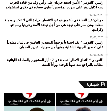
رئيس “القومي” الأمين اسعد حردان على رأس وفد من قيادة الحزب
يضع اكليل زهر على ضريح المؤسس أنطون سعاده في ذكرى استشهاده
07/07/2026
حردان: عيد الفداء في 8 تموز هو عيد الانتصار للإرادة التي لا تنكسر ودماء
سعاده ومَن سار على نهجه هي من أجل نهضة الأمة وحريتها وسيادتها
وكرامتها
30/06/2026
رئيس “القومي” عقد اجتماعاً توجيهياً للمنفذين العامين في لبنان مشدداً
على تحصين الجبهة الداخلية ومنبهاً من سرديات تبرير العدوان
27/06/2026
“القومي”: “اتفاق الاطار” نسخة عن 17 أيار المشؤوم والسلطة اللبنانية
مطالبة بالتراجع عنه صوناً للوحدة ووأداً للفتنة
شهداؤنا