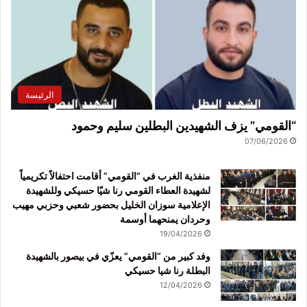
الرئيسة
“القومي” يزف الشهيدين البطلين سليم وحمود
07/06/2026
منفذية الغرب في “القومي” أقامت احتفالاً تكريمياً
لشهيدة العطاء القومي رنا شيّا حسيكي وللشهيدة
الإعلامية سوزان الخليل بحضور شعبي وحزبي مهيب
وحردان يمنحهما أوسمة
19/04/2026
وفد كبير من “القومي” يعزّي في بيصور بالشهيدة
البطلة رنا شيا حسيكي
12/04/2026