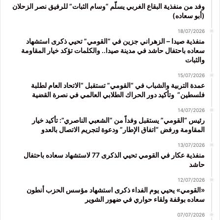
وفد من منفذية البقاع الغربي يسلّم “وسام الثبات” للرفيق نصر الزحلان
(أبو سعاده)
18/07/2026
منفذية صيدا – الزهراني جزين في “القومي” تحيي ذكرى استشهاد
سعاده باحتفال حاشد في مدينة صيدا.. والكلمات تؤكد خيار المقاومة
والثبات
15/07/2026
عمدة التربية والشباب في “القومي” تستقبل “الاتحاد العام لطلبة
فلسطين” وتأكيد دور الحراك الطلابي العالمي في نصرة القضية
14/07/2026
رئيس “القومي” يستقبل وفداً من “الشعبي الناصري”: تأكيد خيار
المقاومة ورفض “اتفاق الإطار” ودعوة لتجريم الاتصال بالعدو
13/07/2026
منفذية عكار في القومي تحيي الذكرى 77 لاستشهاد سعاده باحتفال
حاشد
12/07/2026
«القومي» يحيي يوم الفداء ذكرى استشهاد مؤسس الحزب أنطون
سعاده بوقفة ولقاء حواري في ضهور الشوير
07/07/2026