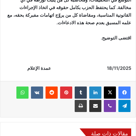
مخالفة. كما يحتفظ الحزب بكامل حقوقه في اتخاذ الإجراءات
القانونية المناسبة، ومقاضاة كل من يروّج اتهامات مفبركة بحقه، مع
علمه المسبق بعدم صحة هذه الادعاءات.
اقتضى التوضيح.
18/11/2025 عمدة الإعلام
فيسبوك
‫X
لينكدإن
‏Tumblr
بينتيريست
‏Reddit
‏VKontakte
واتساب
تيلقرام
ڤايبر
مشاركة عبر البريد
طباعة
مقالات ذات صلة