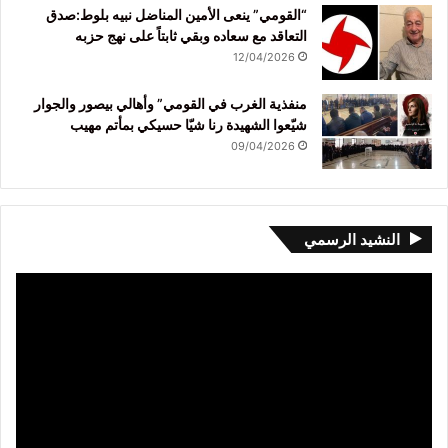
“القومي” ينعى الأمين المناضل نبيه بلوط:صدق
التعاقد مع سعاده وبقي ثابتاً على نهج حزبه
12/04/2026
منفذية الغرب في القومي” وأهالي بيصور والجوار
شيّعوا الشهيدة رنا شيّا حسيكي بمأتم مهيب
09/04/2026
النشيد الرسمي
مشغل
الفيديو