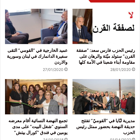
رئيس الحزب فارس سعد: “صفقة
عميد الخارجية في “القومي” التقى
القرن” ستولد ميّتة والرهان على
سفيرة الدانمارك في لبنان وسورية
مقاومة أبناء شعبنا في الأمة كلها
والاردن
27/01/2020
28/01/2020
مديرية لبّايا في “القوميّ” تفتتح
تجمع النهضة النسائية أقام معرضه
حديقة النهضة بحضور ممثل رئيس
السنوي “شغل البيت” على مدى
الحزب
يومين في فندق “كورال بيتش”
24/10/2018
01/04/2022