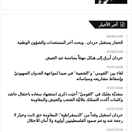
آخر الأخبار
06/08/2026
الحجار يستقبل حردان.. وبحث آخر المستجدات والشؤون الوطنية
02/08/2026
حردان أبرق إلى هيكل مهنئاً بمناسبة عيد الجيش
31/07/2026
لقاء بين “القومي” و”الشعبية” في صيدا لمواجهة العدوان الصهيونيّ
وإسقاط مشاريعه وسياساته
27/07/2026
منفذيّة بعلبك في “القوميّ” أحيَت ذكرى استشهاد سعاده باحتفال حاشد
وكلمات أكدت التمسّك بثلاثيّة الشعب والجيش والمقاومة
23/07/2026
حردان استقبل وفداً من “الديمقراطية”: المقاومة حق ثابت وخيار لا
رجعة عنه ودعم صمود الفلسطينيين أولوية ولا أمان للاحتلال
22/07/2026