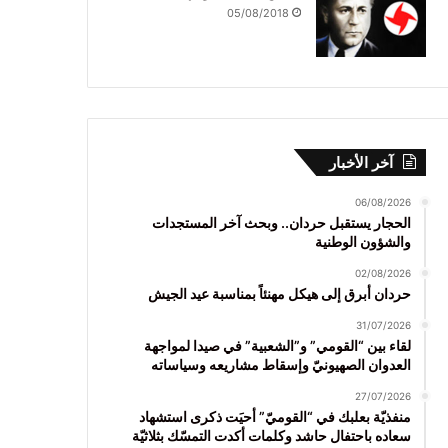
05/08/2018
آخر الأخبار
06/08/2026
الحجار يستقبل حردان.. وبحث آخر المستجدات
والشؤون الوطنية
02/08/2026
حردان أبرق إلى هيكل مهنئاً بمناسبة عيد الجيش
31/07/2026
لقاء بين “القومي” و”الشعبية” في صيدا لمواجهة
العدوان الصهيونيّ وإسقاط مشاريعه وسياساته
27/07/2026
منفذيّة بعلبك في “القوميّ” أحيَت ذكرى استشهاد
سعاده باحتفال حاشد وكلمات أكدت التمسّك بثلاثيّة