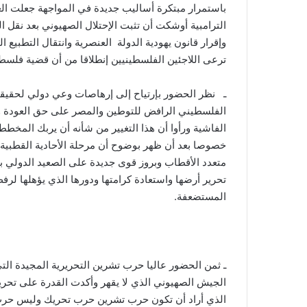
باستمرار مبتكرة أساليب جديدة في المواجهة جعلت ال
الترامبية أوشكت أن تثبت الإحتلال الصهيوني بعد نقل ا
وإقرار قانون يهودية الدولة العنصرية وانتقال التطبيع 
ترعى اللاجئين الفلسطينيين إنطلاقا من أن قضية فلسط
ـ نظر الحضور بإرتياح إلى إرهاصات وعي دولي لحقيقة
الفلسطيني الرافض للتوطين والمصر على حق العودة وتقر
الفاشية ورأوا أن هذا التغيير من شأنه أن يربك المخط
خصوصا بعد أن ظهر بوضوح أن مرحلة الأحادية القطبية 
متعدد الأقطاب وبروز قوى جديدة على الصعيد الدولي 
تحرير أرضها واستعادة كرامتها ودورها الذي يؤهلها لر
المستضعفة.
ـ ثمن الحضور عاليا حرب تشرين التحريرية المجيدة ا
الجيش الصهيوني الذي لا يقهر وأكدت القدرة على تحرير
الذي أراد أن تكون حرب تشرين حرب تحريك وليس حرب 