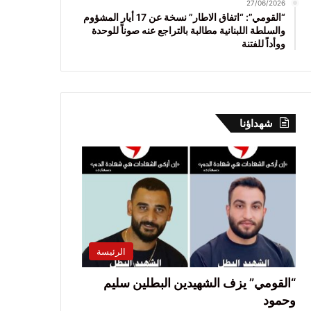
27/06/2026
“القومي”: “اتفاق الاطار” نسخة عن 17 أيار المشؤوم
والسلطة اللبنانية مطالبة بالتراجع عنه صوناً للوحدة
ووأداً للفتنة
شهداؤنا
الرئيسة
“القومي” يزف الشهيدين البطلين سليم
وحمود