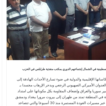
فلسطينية في الشمال إجتماعهم الدوري بمكتب منفذية طرابلس في الحزب
اساتها الإقليمية والدولية في ضوء تسارع الأحداث الهادفة إلى
لعدوان الأميركي الصهيوني الرجعي وبدحر الإرهاب مجسدا بـ
ر سوريا والعراق وإضعاف المقاومة بكل مكوناتها على امتداد
ة في المنطقة تمتد من طهران إلى بيروت مرورا ببغداد ودمشق
تواكبها انتفاضة الشعب الفلسطيني في الأرض المحتلة عبر مسيرات العودة المستمرة منذ 30 أسبوعا والتي تتصاعد