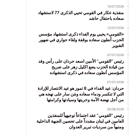
13/07/2026
منفذية عكار في القومي تحيي الذكرى 77 لاستشهاد
سعاده باحتفال حاشد
12/07/2026
«القومي» يحيي يوم الفداء ذكرى استشهاد مؤسس
الحزب أنطون سعاده بوقفة ولقاء حواري في ضهور
الشوير
07/07/2026
رئيس “القومي” الأمين اسعد حردان على رأس وفد
من قيادة الحزب يضع اكليل زهر على ضريح
المؤسس أنطون سعاده في ذكرى استشهاده
07/07/2026
حردان: عيد الفداء في 8 تموز هو عيد الانتصار للإرادة
التي لا تنكسر ودماء سعاده ومَن سار على نهجه هي
من أجل نهضة الأمة وحريتها وسيادتها وكرامتها
30/06/2026
رئيس “القومي” عقد اجتماعاً توجيهياً للمنفذين
العامين في لبنان مشدداً على تحصين الجبهة الداخلية
ومنبهاً من سرديات تبرير العدوان