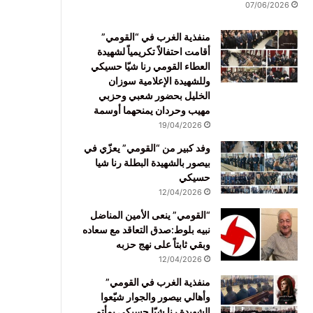
07/06/2026
منفذية الغرب في “القومي”
أقامت احتفالاً تكريمياً لشهيدة
العطاء القومي رنا شيّا حسيكي
وللشهيدة الإعلامية سوزان
الخليل بحضور شعبي وحزبي
مهيب وحردان يمنحهما أوسمة
19/04/2026
وفد كبير من “القومي” يعزّي في
بيصور بالشهيدة البطلة رنا شيا
حسيكي
12/04/2026
“القومي” ينعى الأمين المناضل
نبيه بلوط:صدق التعاقد مع سعاده
وبقي ثابتاً على نهج حزبه
12/04/2026
منفذية الغرب في القومي”
وأهالي بيصور والجوار شيّعوا
الشهيدة رنا شيّا حسيكي بمأتم