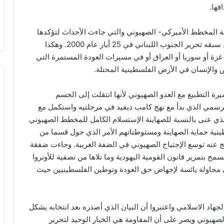
فها.
 المخطط الأميركي- الصهيوني والتي جاءت الأحداث لتؤكدها
سواء في الإنتصار على عدوان تموز 2006 الذي كان قد سبقه تحرير الجنوب اللبناني في 25 أيار عام 2000. وهكذا
زة أو سوريا أو العراق أو في مسيرات العودة المستمرة التي
 والإنسان في الأرض الفلسطينية المحتلة.
رة التطبيع مع العدو الصهيوني لأنها انتقلت إلى الجسم
الرسمي الذي بدأ مع نهج كامب ديفيد في مرحلتيه واستكمل مع
لذي عنى بالنسبة للصهاينة الإستسلام الكامل للمخطط الصهيوني
طينية حماية الصهاينة ومستوطناتهم الأمر الذي حول قسما من
ج عنه توسع الإجتياح الصهيوني في الضفة الغربية. وجاءت ضفقة
 بتمرير قانون القومية اليهودية وما تلاها من تصفية للأونروا
 محاولة يائسة لإجهاض حق العودة وتوطين الفلسطينيين حيث
 الجهاد الاسلامي واعتبروا أن البيان الذي أصدره بعد انتخابه يشكل
هيوني ويصر على أن المقاومة هي الخيار الوحيد لتحرير