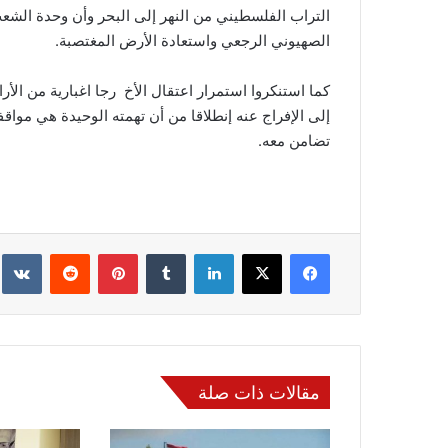
التراب الفلسطيني من النهر إلى البحر وأن وحدة الشع
الصهيوني الرجعي واستعادة الأرض المغتصبة.
إلى الإفراج عنه إنطلاقا من أن تهمته الوحيدة هي مواقف
تضامن معه.
فيسبوك
‫X
لينكدإن
‏Tumblr
بينتيريست
‏Reddit
‏te
مقالات ذات صلة