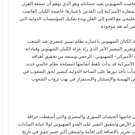
غاصب الصهيوني يعيد حساباته وهو الذي توهم أن صفقة القرن
لسفارة الأميركية إلى القدس باعتبارها عاصمة الكيان الغاصب
الخليجي مع العدو إلى العلن وبدء تفكيك المؤسسات الدولية التي
ين لم تعد موجودة.
 الكيان الصهيوني باعتباره نظام تمييز عنصري ضد الشعب
ير المصير الأمر الذي زاد عزلة الكيان الصهيوني وقياداته
ط الأميركي- الصهيوني- الرجعي ويمنعه من تحقيق أهدافه
الأميركية قد بدأت تلفظ أنفاسها لمصلحة نظام عالمي جديد
بدأت تأخذ دورها على الساحة الدولية كنصير لحق الشعوب في
فض الهيمنة والإستئثار والإستمرار في نهب ثروات الشعوب
لتي خاضها الجيشان السوري والمصري والتي أسقطت خرافة
 الأرض وتحقيق النصر على العدو الصهيوني لولا خيانة السادات
تحرير بالإضافة إلى إقامة واشنطن أكبر جسر جوي في تاريخ