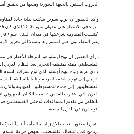
الحروب استفرد بالجبهة السورية ومنعها من تحقيق أهدا
وأكد الحضور أن حرب تشرين شكلت بداية جادة لمقاومة
اكتسبت المقاومة شرعيتها في ميدان القتال سواء في غ
يصر المقاومون على استمرارها وصولا إلى تحرير الأرض
ـ رأى الحضور أن نهج أوسلو هو المرحلة الأخطر في مسي
الفلسطيني ممثلا بمنظمة التحرير بعد النظام العربي 
وادي عربة وتوج بنهج أوسلو الذي لوح بسراب السلام ا
الرامي إلى تهويد الضفة الغربية واناط بالسلطة الفلس
الفلسطينيين إلى حماة للمستوطنين الصهاينة والذي نت
القرن التي اعتبرت القدس عاصمة للكيان الصهيوني لتسمح
للتخلص من تقديم المساعدات للاجئين الفلسطينين في
يتواجدون في الدول المضيفة.
ـ ثمن الحضور انتخاب الأخ زياد نخالة أميناً عاماً لحركة
برنامج عمل للنضال الفلسطيني يجهض خرافة السلام الص