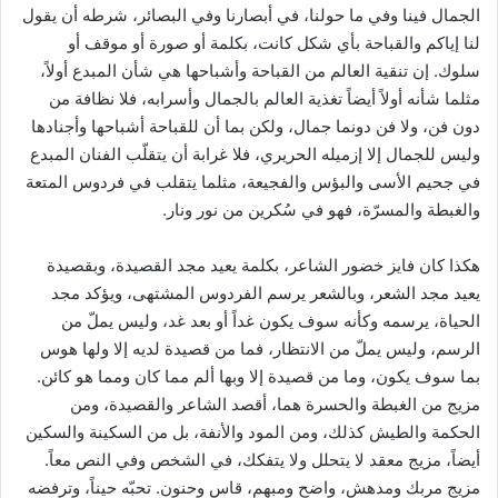
الجمال فينا وفي ما حولنا، في أبصارنا وفي البصائر، شرطه أن يقول
لنا إياكم والقباحة بأي شكل كانت، بكلمة أو صورة أو موقف أو
سلوك. إن تنقية العالم من القباحة وأشباحها هي شأن المبدع أولاً،
مثلما شأنه أولاً أيضاً تغذية العالم بالجمال وأسرابه، فلا نظافة من
دون فن، ولا فن دونما جمال، ولكن بما أن للقباحة أشباحها وأجنادها
وليس للجمال إلا إزميله الحريري، فلا غرابة أن يتقلّب الفنان المبدع
في جحيم الأسى والبؤس والفجيعة، مثلما يتقلب في فردوس المتعة
والغبطة والمسرّة، فهو في سُكرين من نور ونار.
هكذا كان فايز خضور الشاعر، بكلمة يعيد مجد القصيدة، وبقصيدة
يعيد مجد الشعر، وبالشعر يرسم الفردوس المشتهى، ويؤكد مجد
الحياة، يرسمه وكأنه سوف يكون غداً أو بعد غد، وليس يملّ من
الرسم، وليس يملّ من الانتظار، فما من قصيدة لديه إلا ولها هوس
بما سوف يكون، وما من قصيدة إلا وبها ألم مما كان ومما هو كائن.
مزيج من الغبطة والحسرة هما، أقصد الشاعر والقصيدة، ومن
الحكمة والطيش كذلك، ومن المود والأنفة، بل من السكينة والسكين
أيضاً، مزيج معقد لا يتحلل ولا يتفكك، في الشخص وفي النص معاً.
مزيج مربك ومدهش، واضح ومبهم، قاسٍ وحنون. تحبّه حيناً، وترفضه