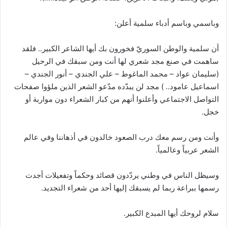
وباسمي وباسم أدباء سلمية أعلن:
أن سلمية والوطن السوريّ فخورون بك أيها الشاعر الكبير.. فلقد
ساهمت في صنع مجد شعري لها أنت ومن سبقك في الرحيل
(سليمان عواد – محمد الماغوط – علي الجندي – أنور الجندي –
اسماعيل عامود.. ) مجد لن يبدّده مدّعو الشعر الذين ملؤوا صفحات
التواصل الاجتماعي وأعلنوا أنهم من كبار الشعراء دون مواربة أو
خجل.
وأنت ومن رسم معك درب الصعود خالدون في أذهاننا وفي عالم
الشعر عربياً وعالمياً.
وسيظل الناس في وطني يردّدون قصائد وحكماً وتفعيلات أجدت
رسمها ببراعة ربما لم يسبقك إليها أحد من شعراء التجديد.
سلام لروحك أيها المبدع الكبير.