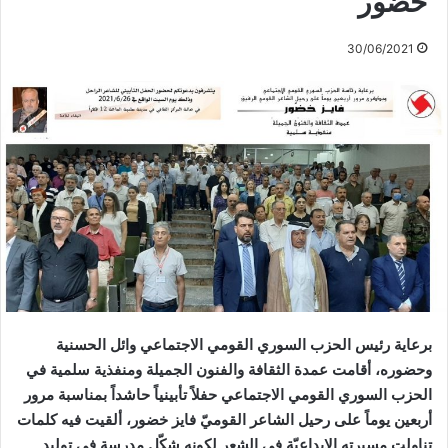
خضور
30/06/2021
برعاية رئيس الحزب السوري القومي الاجتماعي وائل الحسنية
وحضوره، أقامت عمدة الثقافة والفنون الجميلة ومنفذية سلمية في
الحزب السوري القومي الاجتماعي
حفلاً تأبينياً حاشداً
بمناسبة مرور
أربعين يوماً على رحيل
الشاعر القوميّ
فايز خضور، ألقيت فيه كلمات
تناولت مسيرته الإبداعيّة في الشعر لكونه شكّل مدرسة في توليد