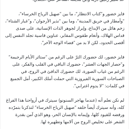
فايز خضور و”كتاب الانتظار”، ما بين “صهيل الرياح الخرساء”،
“وأمطار في حريق المدينة”، وما بين “نذير الأرجوان”، و”غبار الشتاء”،
زخم هائل من الإبداع، وإبراز لجوهر الذات الإنسانية، على صدى
قداس الهلاك، وأنغام طقوس المقابر، عناوين قاسية تجلد النفس إلى
أقصى الحدود، لكن لا بد من “فضاء الوجه الآخر”.
فايز خضور، لك حضورك الثرّ على الرغم من “ستائر الأيام الرجيمة”
و”حصار الجهات العشر”، حضورك الباقي في القلب والفكر، على
الرغم من غياب الصورة، لك حضورك الدافئ في الروح، في
الصباحات السورية الفيروزية التي حملت أملك الكبير، أمل الجميع
في كلمات: “لا يدوم اغترابي”.
لم نكن نعلم أنه (عندما يهاجر السنونو) سيترك في أرواحنا هذا الفراغ
كله، وأنه سيترك أيضاً خلفه “صهيل الرياح الخرساء” لتذكرنا بتمرّده
ورفضه للقيود كلها، وإيمانه بالإنسان الحر، وهو الذي آمن بقدرة
الشعر على تخليص الروح من آلامها وتطهيره لها.