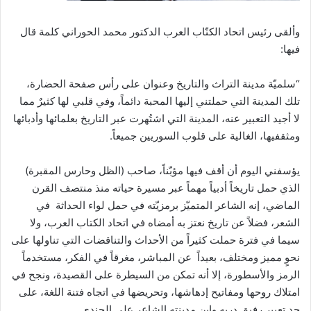
وألقى رئيس اتحاد الكتّاب العرب الدكتور محمد الحوراني كلمة قال
فيها:
“سلميّة مدينة التراث والتاريخ وعنوان على رأس صفحة الحضارة،
تلك المدينة التي حملتني إليها المحبة دائماً، وفي قلبي لها كثيرٌ مما
لا أجيد التعبير عنه، المدينة التي اشتُهرت عبر التاريخ بعلمائها وأدبائها
ومثقفيها، الغالية على قلوب السوريين جميعاً.
يؤسفني اليوم أن أقف فيها مؤبّناً، صاحب (الظل وحارس المقبرة)
الذي حمل تاريخاً أدبياً مهماً عبر مسيرة حياته منذ منتصف القرن
الماضي، إنه الشاعر المتميّز برمزيّته في حمل لواء الحداثة في
الشعر، فضلاً عن تاريخ نعتز به أمضاه في اتحاد الكتاب العرب، ولا
سيما في فترة حملت كثيراً من الأحداث والتناقضات التي تناولها على
نحوٍ مميز ومختلف، بعيداً عن المباشر، مغرقاً في الفكر، مستخدماً
الرمز والأسطورة، إلا أنه تمكن من السيطرة على القصيدة، ونجح في
امتلاك روحها ومفاتيح إدهاشها، وتحريضها في اتجاه فتنة اللغة، على
حد تعبير رفيق دربه وابن مدينته الشاعر علي الجندي.