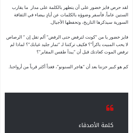
لقد حرص فايز خضور على أن يتطهر بالكلمة على مدار ما يقارب
الستين عاماً. فأسفر وضوؤه بالكلمات عن أيادٍ بيضاء في الثقافة
السورية سيذكرها التاريخ، وتحفظها الأجيال.
فايز خضور يا من “كونت لترفض حتى الرفض” ألم تقل إن ” الرصاص
لا يحب المبيت باكراً”؟ فكيف تركتنا لـ “ثمار جليد غيابك”؟ لماذا لم
ترفض الموت كعادتك قبل أن “يبدأ طقس المقابر”؟
كم هو كبير حزننا بعد أن “هاجر السنونو”، فغداً أكثر قرباً من أرواحنا.
كلمة الأصدقاء