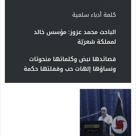
كلمة أدباء سلمية
الباحث محمد عزوز: مؤسس خالد
لمملكة شعريّة
قصائدها نبض وكلماتها منحوتات
ونساؤها إلهات حب وقفلتها حكمة