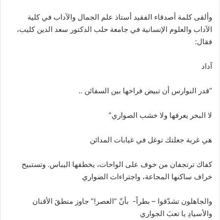
وألقى كلمة أصدقاء الفقيد أستاذ علم الجمال والآداب في كلية
الآداب والعلوم الإنسانية في جامعة حلب الدكتور سعد الدين كليب،
فقال:
آداد
“قدر النوارس أن تبيض فراخها بين السفائن ..
لا البحر يعرفها ولا خشب الصواري”
هي غربة جعلتك توغل في غيابات المدائن
كفاك ترتجفان من خوف على الواحات، يخطفها اليباس. وتستبيح
خراف ساكنها المجاعة، واجتراءات الضواري
والجاهلون تشدّقوا – بطراً- بأنّ “العصر!” جاوز منطقَ الأقنان
والأسيادِ يا تعبَ الجواري