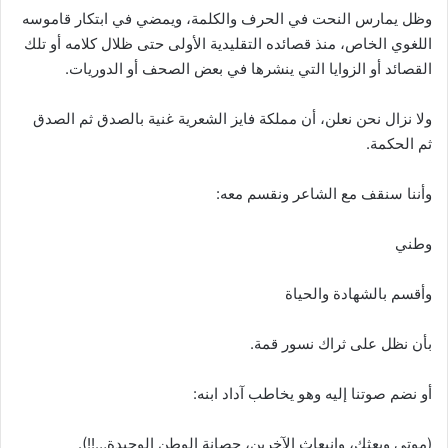
وظل يمارس النحت في الحرف والكلمة، ويمضي في ابتكار قاموسه
اللغوي الخاص، منذ قصائده التقليدية الأولى حتى ظلال كلامه أو تلك
القصائد أو الزوايا التي ينشرها في بعض الصحف أو الدوريات.
ولا نزال نحن نعلن، أن مملكة فايز الشعرية غنية بالصدق ثم الصدق
ثم الحكمة.
وأننا سنقف مع الشاعر ونقسم معه:
وطني
وأقسم بالشهادة والحياة
بأن نظل على ثراك نسور قمة.
أو نضم صوتنا إليه وهو يخاطب آداد ابنه:
(موتي وبعثك، وانبعاث الآخرين، حصانة الوطن الوحيدة…!!).