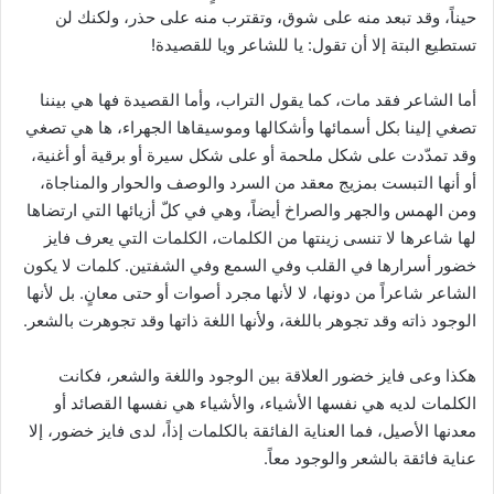
حيناً، وقد تبعد منه على شوق، وتقترب منه على حذر، ولكنك لن
تستطيع البتة إلا أن تقول: يا للشاعر ويا للقصيدة!
أما الشاعر فقد مات، كما يقول التراب، وأما القصيدة فها هي بيننا
تصغي إلينا بكل أسمائها وأشكالها وموسيقاها الجهراء، ها هي تصغي
وقد تمدّدت على شكل ملحمة أو على شكل سيرة أو برقية أو أغنية،
أو أنها التبست بمزيج معقد من السرد والوصف والحوار والمناجاة،
ومن الهمس والجهر والصراخ أيضاً، وهي في كلّ أزيائها التي ارتضاها
لها شاعرها لا تنسى زينتها من الكلمات، الكلمات التي يعرف فايز
خضور أسرارها في القلب وفي السمع وفي الشفتين. كلمات لا يكون
الشاعر شاعراً من دونها، لا لأنها مجرد أصوات أو حتى معانٍ. بل لأنها
الوجود ذاته وقد تجوهر باللغة، ولأنها اللغة ذاتها وقد تجوهرت بالشعر.
هكذا وعى فايز خضور العلاقة بين الوجود واللغة والشعر، فكانت
الكلمات لديه هي نفسها الأشياء، والأشياء هي نفسها القصائد أو
معدنها الأصيل، فما العناية الفائقة بالكلمات إذاً، لدى فايز خضور، إلا
عناية فائقة بالشعر والوجود معاً.