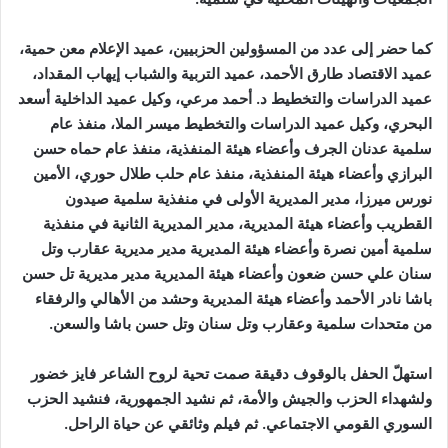
كما حضر إلى عدد من المسؤولين الحزبيين، عميد الإعلام معن حمية،
عميد الاقتصاد طارق الأحمد، عميد التربية والشباب إيهاب المقداد،
عميد الدراسات والتخطيط د. أحمد مرعي، وكيل عميد الداخلية أسعد
البحري،
وكيل عميد الدراسات والتخطيط ميسر الملا، منفذ عام
سلمية عدنان الجرف وأعضاء هيئة المنفذية
،
منفذ عام حماه حسن
البرازي وأعضاء هيئة المنفذية، منفذ عام حلب طلال حوري، الأمين
نورس ميرزا، مدير المديرية الأولى في منفذية سلمية
صيدون
القطريب وأعضاء هيئة المديرية
،
مدير المديرية الثانية في منفذية
سلمية
أ
مين نصرة وأعضاء هيئة المديرية
مدير مديرية عقارب وتل
سنان علي حسن ضعون وأعضاء هيئة المديرية مدير مديرية تل حسن
باشا
نادر الأحمد وأعضاء هيئة المديرية
و
حشد من الأهالي والرفقاء
من متحدات سلمية وعقارب وتل سنان وتل حسن باشا والسعن
.
استهلّ الحفل بالوقوف دقيقة صمت تحية لروح الشاعر فايز خضور
ولشهداء الحزب والجيش والأمة، ثم نشيد الجمهورية، فنشيد الحزب
السوري القومي الاجتماعي. ثم فيلم وثائقي عن حياة الراحل.