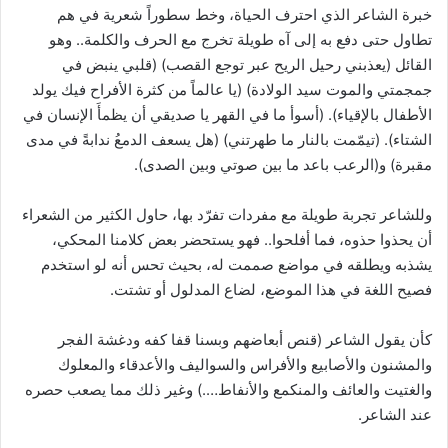
خبرة الشاعر الذي احترف الحياة، وخط سطوراً شعرية في هم
تطاول حتى دفع به إلى آه طويلة تخرج مع الحرف والكلمة.. وهو
القائل (يعذبني رحيل الريح عبر توجع القصب) (قلبي ينبض في
جمجمتي والموت سيد الولادة) (يا عالماً من كثرة الأفراح فيك يولد
الأطفال بالإقياء). (أسوأ ما في القهر يا صديقي أن يظمأَ الإنسان في
الشتاء). (تيمّمت بالنار ما طهرتني) (هل يسعف الدمعُ ندابةً في مدى
مقبرة) و(الرعب باعد ما بين صوتي وبين الصدى).
وللشاعر تجربة طويلة مع مفردات تفرّد بها، حاول الكثير من الشعراء
أن يحذوا حذوه، فما أفلحوا.. فهو يستحضر بعض كلامنا المحكي،
يشذبه ويطلقه في مواضع صممت له، بحيث تحس أنه لو استخدم
فصيح اللغة في هذا الموضع، لضاع المدلول أو تشتت.
كأن يقول الشاعر (قنص أبعاضهم وبسنا قفا كفه ودغشة الفجر
والمشنون والأصابيع والأفراس والسواليف والأعدقاء والمعلوك
والغتيت والعائف والمنكمع والأنفاط….) وغير ذلك مما يصعب حصره
عند الشاعر.