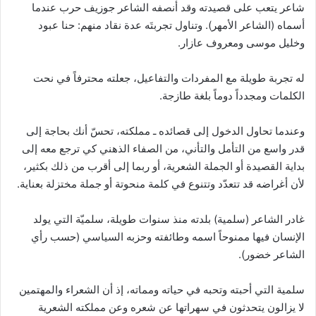
شاعر يتعب على قصيدته وقد أنصفه الشاعر جوزيف حرب عندما
أسماه (الشاعر الأمهر). وتناول تجربتَه عدة نقاد منهم: حنا عبود
وخليل موسى ومعروف عازار.
له تجربة طويلة مع المفردات والتفاعيل، جعلته محترفاً في نحت
الكلمات ومجدداً دوماً بلغة طازجة.
وعندما تحاول الدخول إلى قصائده ـ مملكته، تحسّ أنك بحاجة إلى
قدر واسع من التأمل والتأني، من الصفاء الذهني كي ترجع معه إلى
بداية القصيدة أو الجملة الشعرية، أو ربما إلى أقرب من ذلك بكثير،
لأن أغراضه قد تتعدّد وتتنوع في كلمة منحوتة أو جملة مختزلة بعناية.
غادر الشاعر (سلمية) بلدته منذ سنوات طويلة، سلميّة التي يولد
الإنسان فيها ممنوحاً اسمه وطائفته وحزبه السياسي (حسب رأي
الشاعر خضور).
سلمية التي أحبته وتحبه في حياته ومماته، إذ أن الشعراء والمهتمين
لا يزالون يتحدثون في سهراتها عن شعره وعن مملكته الشعرية