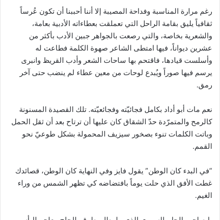
رغم مرارة المناسبة وفداحة المصيبة إلا أننا أحببنا أن تكون عُرساً
ثقافياً يليق بقامة الراحل التي تعملقت بعطاءاته الأدبية بعامة،
والشعرية بخاصة، والتي رصعت بالجواهر جبين الأدب بأكثر من
عشرين ديواناً، فيها امتطى الشاعر صهوة الكلمة فطاعت له
وأسلست قيادها، فاقتحم بها ساحات الشعر وأدب القريظ وانبرى
يرسم فيها صوراً ويُبدع لوحات من معين عطاء لم ينضب حتى آخر
رمق.
نعم مات أبو أداد بكامل فجائيّته وفجائعيّته. تلك القصيدة المسنونة
كالرمح والمتمرّدة حدّ الشقاق كان عليها أن ترتاح بعد أن ثقل الحمل
وباتت الكلمات تنوء بصخور سيزيف المحمولة بشكل طوعيّ نحو
القمم.
“في البدء كان الوطن” يقول فايز وفي النهاية كان الوطن، قصائدك
غطت الأفق الذي حلت يوماً بافتضاضه كي تظهر الشمس من وراء
الغيم.
يا صاحب الحلم السوري الذي ما بطل يطرق بإلحاح معاجم اليأس