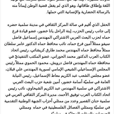
اللغة وإطلاق طاقاتها، وهو الذي لم يغفل قضية الوطن إيماناً منه
بالرسالة الحضارية والإنسانية التي حملها.
الحفل الذي أقيم في صالة المركز الثقافي في مدينة سلمية حضره
إلى جانب
رئيس الحزب، إبنة الراحل يانا خضور، عضو قيادة فرع
حماه لحزب البعث العربي الاشتراكي المهندس إسماعيل فاضل
سيفو ممثلاً أمين فرع حماه
،
نائب محافظ حماه الدكتور عامر سلطان
ممثلاً محافظ حماه
المهندس محمد طارق كريشاتي
،
رئيس اتحاد
الكتاب العرب
الدكتور محمد الحوراني
،
عضو المكتب التنفيذيّ في
محافظة حماه المهندس فاضل درويش، محمود الحموي
ممثلاً رئيس
المجلس الإسماعيلي الشيعي الإمامي لسورية
المهندس علي قبلان،
عضو مجلس الشعب عبد الكريم معاط الإسماعيل، رئيس النيابة
العامة في سلميّة
أسامة خضور
،
أمين شعبة حزب البعث العربي
الاشتراكي في سلمية
المهندس عبد الكريم الشيحاوي، نائب رئيس
اتحاد الكتاب العرب
توفيق الأحمد، مديرة المركز الثقافي العربي في
سلمية حنان القصير
وعدد من ممثلي
أحزاب الجبهة الوطنية التقدمية
في سلميّة
و
ممثلي الفصائل الفلسطينية في حماه
و
ممثلي
الجمعيات والهيئات المحليّة في سلميّة.