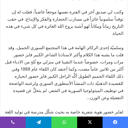
وكتب لي صديق آخر في الفترة نفسها موجعاً غاضباً، فقلت له إن
توقداً سلمونياً غائراً في مسارب الحضارة والفكر والإبداع، في حقب
التاريخ زماناً ومكاناً لهو أشبه بروح الله الغائرة في كل شيء في هذه
الحياة.
وسلميّة إحدى الركائز الهامة في هذا المجتمع السوري الجميل، وقد
قلت ما يشبه هذا الكلام وأكثر لاستاذنا الشاعر الكبير فايز خضور
مرات ومرات، خصوصاً عندما التقينا في منزلي مع ثُلةٍ من الادباء قبل
أكثر من ثلاثين عاماً مضت، وكما أعتقد كان اللقاء عام 1988 وفي
ذلك اللقاء الحميم الطويل أكَّد الراحل الكبير فايز خضور انحيازه
للقصيدة الذهنيّة ذات المنشأ الأسطوري السوري ولرغبته الواضحة
في توظيف الميثولوجيا السورية في الشعر، لم يتخلَّ عن قصيدة
التفعيلة وعن الوزن…
لفايز خضور هوية شعرية خاصة به بحيث شكّل مدرسة في توليد اللغة
وإطلاق طاقاتها إلى أبعد مدى.