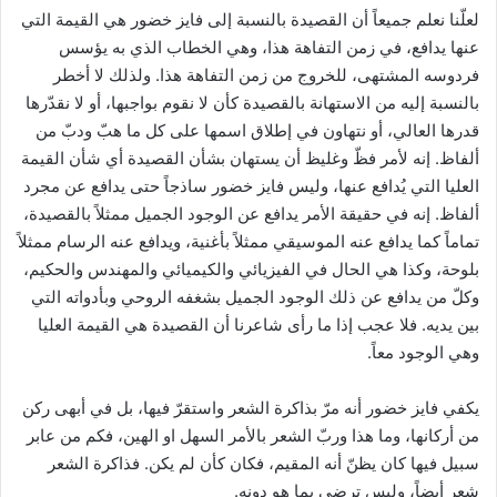
لعلّنا نعلم جميعاً أن القصيدة بالنسبة إلى فايز خضور هي القيمة التي
عنها يدافع، في زمن التفاهة هذا، وهي الخطاب الذي به يؤسس
فردوسه المشتهى، للخروج من زمن التفاهة هذا. ولذلك لا أخطر
بالنسبة إليه من الاستهانة بالقصيدة كأن لا نقوم بواجبها، أو لا نقدّرها
قدرها العالي، أو نتهاون في إطلاق اسمها على كل ما هبّ ودبّ من
ألفاظ. إنه لأمر فظّ وغليظ أن يستهان بشأن القصيدة أي شأن القيمة
العليا التي يُدافع عنها، وليس فايز خضور ساذجاً حتى يدافع عن مجرد
ألفاظ. إنه في حقيقة الأمر يدافع عن الوجود الجميل ممثلاً بالقصيدة،
تماماً كما يدافع عنه الموسيقي ممثلاً بأغنية، ويدافع عنه الرسام ممثلاً
بلوحة، وكذا هي الحال في الفيزيائي والكيميائي والمهندس والحكيم،
وكلّ من يدافع عن ذلك الوجود الجميل بشغفه الروحي وبأدواته التي
بين يديه. فلا عجب إذا ما رأى شاعرنا أن القصيدة هي القيمة العليا
وهي الوجود معاً.
يكفي فايز خضور أنه مرّ بذاكرة الشعر واستقرّ فيها، بل في أبهى ركن
من أركانها، وما هذا وربّ الشعر بالأمر السهل او الهين، فكم من عابر
سبيل فيها كان يظنّ أنه المقيم، فكان كأن لم يكن. فذاكرة الشعر
شعر أيضاً، وليس ترضى بما هو دونه.