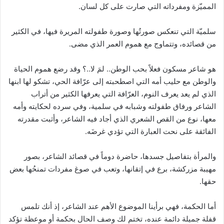
المميّزة ومفرداته التي صارت على كل لسان.
سلميّة التي تنعكس صورتُها وصورة طفولته المريرة فيها، في الكثير
من قصائده، وتتماوج مع هموم العمر الذي مضى.
هو شاعر مسكون فعلاً بحب الوطن.. لمَ لا..؟ وقد رضع هموم الحياة
والوطن مع حليب أمه التي اصطحبته إلى عرّافة الحي، تشكو لها ابنها
الذي لم يعد يعرف النوم، العرّافة التي يعرفها الكثير من أتراب
الشاعر ورفاق طفولته وشبابه في سلمية، وفي سرده لحكايته وأمه
معها، نوع من القص الشعري الذي أجاد فيه الشاعر، وأثبت مقدرته
الفائقة على نحت العبارة التي تؤدي غرضَه.
والمرأة بتفاصيل جسدها، حاضرة دوماً في قصائد الشاعر، بصور
مهيبة مزركشة، برع في إتقانها، وتعب في صوغ مفردات تمنحُها بعض
حقها.
أما الحكمة، فهي برأينا الموضوع الأهم عند الشاعر، إذ أنك تلمس
قفلة جميلة دائمة عنده، تختم لك وصف الحال بحكمة أو موعظة تؤكد