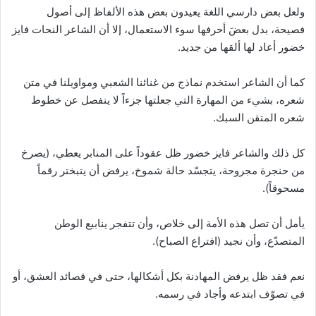
ولعل بعض دارسي اللغة يعيدون بعض هذه الألفاظ إلى أصول
فصيحة، بدل بعضَ أحرفها سوء الاستعمال، إلا أن الشاعر النحات فايز
خضور أعاد لها ألقها من جديد.
كما أن الشاعر استخدم نماذج من غنائنا الشعبي ومواويلنا في متن
شعره، بشيء من المهارة التي جعلتها جزءاً لا ينفصل عن خطوط
شعره المتقن السبك.
كل ذلك والشاعر فايز خضور ظل عقوداً على المنابر يعطي، (يصرخ
من حنجرة مجروحة، يتجسّد حالة شموخ، يرفض أن يتبختر رقماً
مسحوقاً).
يأمل أن تصل هذه الأمة إلى خلاص، وأن تتفجر ينابيع الوطن
المتصدّع، وأن نجيد (افتراع الصباح).
نعم فقد ظل يرفض المهادنة بكل أشكالها، حتى في قصائد العشق، أو
في تصوّف ابتدعه وأجاد في رسمه.