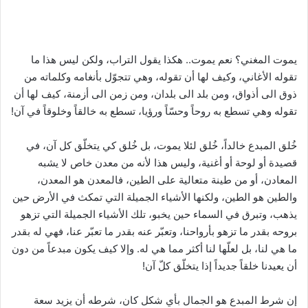
يموت المغني؟ نعم يموت.. هكذا يقول التراب، ولكن ليس هذا ما
تقوله الأغاني، وكيف لها أن تقوله، وهي تتجوّل بأنغامه وكلماته من
ذوق الى أذواق، ومن بلد الى بلدان، ومن زمن الى أزمنة، كيف لها أن
تقوله وهي تسطع به روحاً وحسّاً ورؤيا، تسطع به خالقاً وخلوقاً في آن!
خُلق المبدع خالداً، خُلق لئلا يموت، بل خُلق كي يتخلّق كل آن، في
قصيدة أو لوحة أو أغنية، وليس هذا لأنه من معدن خاص لا يشبه
المعادن، أو من طينة متعالية على الطين، فالمعدن هو المعدن،
والطين هو الطين، ولكنها الأشياء الجميلة التي تمكث في الأرض حين
يذهب، وتبرق في السماء حين يخبو، تلك الأشياء الجميلة التي تزهو
بروحه بقدر ما تزهو بأرواحنا، وتعبّر عنه بقدر ما تعبّر عنا، فهي له بقدر
ما هي لنا، بل لعلّها لنا أكثر مما هي له. وإلا كيف يكون مبدعاً من دون
أن يعيدنا خلقاً جديداً إذا يتخلّق كلّ آن!
إن شرط المبدع هو الجمال بأي شكل كان، شرطه أن يزيد سعة