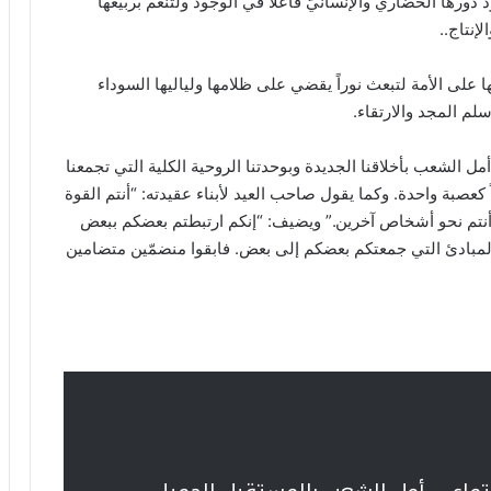
دورها الحضاري والإنسانيّ فاعلاً في الوجود ولتنعم بربيعها
إنتاج..
لى الأمة لتبعث نوراً يقضي على ظلامها ولياليها السوداء
لم المجد والارتقاء.
أمل الشعب بأخلاقنا الجديدة وبوحدتنا الروحية الكلية التي تجمعنا
كعصبة واحدة. وكما يقول صاحب العيد لأبناء عقيدته: “أنتم القوة
أنتم نحو أشخاص آخرين.” ويضيف: “إنكم ارتبطتم بعضكم ببعض
لمبادئ التي جمعتكم بعضكم إلى بعض. فابقوا منضمّين متضامين