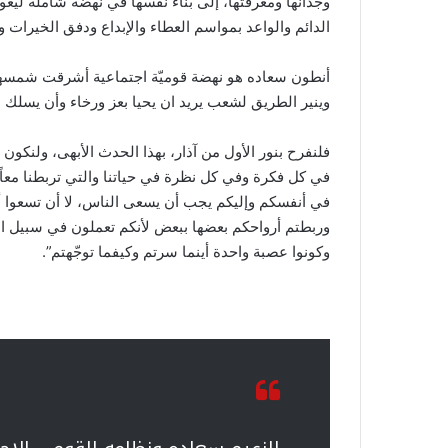
وجدانها ومعرفتها، إلى بناء نفسها في نهضة شاملة ليعود 
الدائم والواعد بمواسم العطاء والإبداع ودفق الخيرات وال
أنطون سعاده هو نهضة قوميّة اجتماعية أشرقت شمسها ع
وينير الطريق لشعب يريد ان يحيا بعز ورخاء وأن يسلك س
فلنفرح بنور الأول من آذار، بهذا الحدث الأبهى، ولنكون 
في كل فكرة وفي كل نظرة في حياتنا والتي تربطنا معاً 
في أنفسكم وإليكم يجب أن يسعى الناس، لا أن تسعوا 
وربطتم أرواحكم بعضها ببعض لأنكم تعملون في سبيل ا
وكونوا عصبة واحدة أينما سرتم وكيفما توجّهتم”.