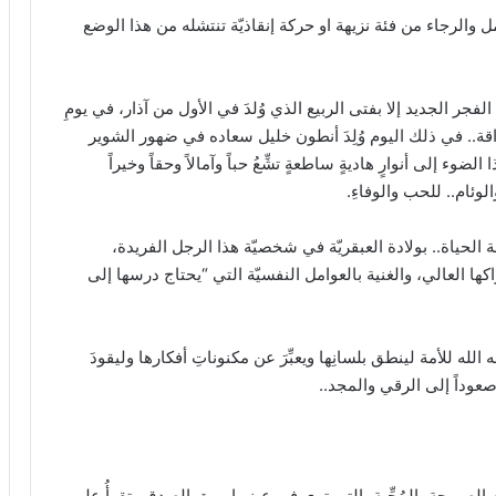
 والرجاء من فئة نزيهة او حركة إنقاذيّة تنتشله من هذا الوضع
الفجر الجديد إلا بفتى الربيع الذي وُلدَ في الأول من آذار، في يومِ
اقة.. في ذلك اليوم وُلِدَ أنطون خليل سعاده في ضهور الشوير
وء إلى أنوارٍ هاديةٍ ساطعةٍ تشِّعُ حباً وآمالاً وحقاً وخيراً
الوئام.. للحب والوفاءِ.
ة الحياة.. بولادة العبقريّة في شخصيّة هذا الرجل الفريدة،
دراكها العالي، والغنية بالعوامل النفسيّة التي “يحتاج درسها إلى
الله للأمة لينطق بلسانِها ويعبِّرَ عن مكنوناتِ أفكارها وليقودَ
عوداً إلى الرقي والمجد..
لصريحة، المُحِّبة، التي ترى في عينيها بريق الصدق وتقرأُ على