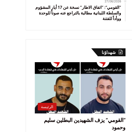
27/06/2026
“القومي”: “اتفاق الاطار” نسخة عن 17 أيار المشؤوم
والسلطة اللبنانية مطالبة بالتراجع عنه صوناً للوحدة
ووأداً للفتنة
شهداؤنا
الرئيسة
“القومي” يزف الشهيدين البطلين سليم
وحمود