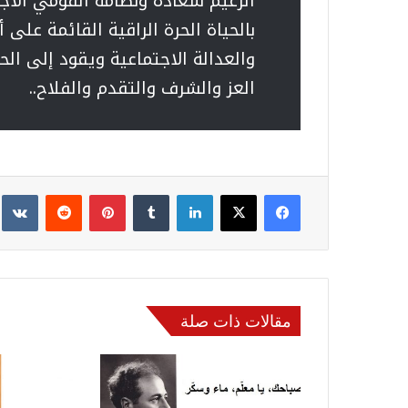
الزعيم سعاده ونظامه القومي الاج
بالحياة الحرة الراقية القائمة على
والعدالة الاجتماعية ويقود إلى ال
العز والشرف والتقدم والفلاح..
فيسبوك
‫X
لينكدإن
‏Tumblr
بينتيريست
‏Reddit
‏te
مقالات ذات صلة