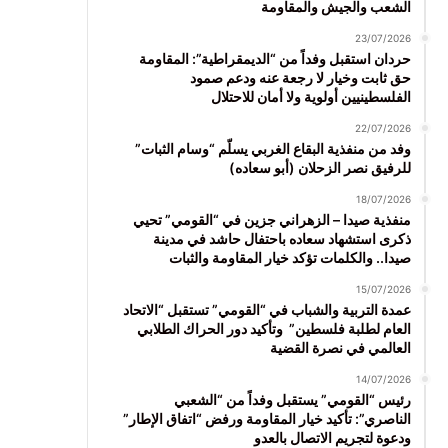
الشعب والجيش والمقاومة
23/07/2026
حردان استقبل وفداً من “الديمقراطية”: المقاومة
حق ثابت وخيار لا رجعة عنه ودعم صمود
الفلسطينيين أولوية ولا أمان للاحتلال
22/07/2026
وفد من منفذية البقاع الغربي يسلّم “وسام الثبات”
للرفيق نصر الزحلان (أبو سعاده)
18/07/2026
منفذية صيدا – الزهراني جزين في “القومي” تحيي
ذكرى استشهاد سعاده باحتفال حاشد في مدينة
صيدا.. والكلمات تؤكد خيار المقاومة والثبات
15/07/2026
عمدة التربية والشباب في “القومي” تستقبل “الاتحاد
العام لطلبة فلسطين” وتأكيد دور الحراك الطلابي
العالمي في نصرة القضية
14/07/2026
رئيس “القومي” يستقبل وفداً من “الشعبي
الناصري”: تأكيد خيار المقاومة ورفض “اتفاق الإطار”
ودعوة لتجريم الاتصال بالعدو