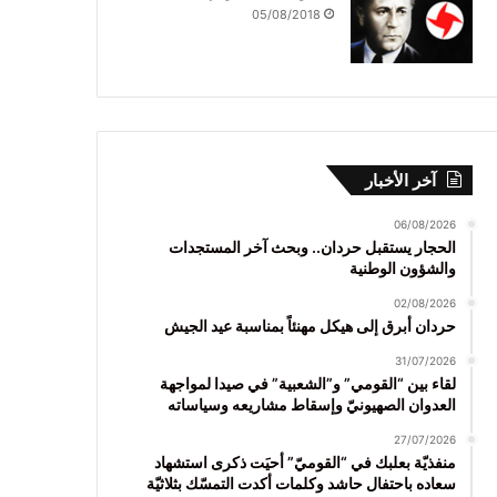
05/08/2018
آخر الأخبار
06/08/2026
الحجار يستقبل حردان.. وبحث آخر المستجدات
والشؤون الوطنية
02/08/2026
حردان أبرق إلى هيكل مهنئاً بمناسبة عيد الجيش
31/07/2026
لقاء بين “القومي” و”الشعبية” في صيدا لمواجهة
العدوان الصهيونيّ وإسقاط مشاريعه وسياساته
27/07/2026
منفذيّة بعلبك في “القوميّ” أحيَت ذكرى استشهاد
سعاده باحتفال حاشد وكلمات أكدت التمسّك بثلاثيّة