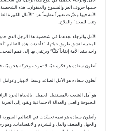
جبينها حروف العز والشموخ والعنفوان.. هذه الشخصية، 
الأمة فيها وعبّرت تعبيراً عظيماً عن “الآمال الكبيرة الع
وتثب للمجد”‏ والفلاح…
الأمل والرجاء نجدهما في شخصية هذا الرجل الذي جمع ب
المحيية لتشق طريق حياتها، “فأحدثت هذه التعاليم “أع
واحد ينقذ الأمة إنقاذاً كليًّا” ويرتقي بها إلى قمم المجد..
أنطون سعاده هو فكرة حيّة لا تموت، وحركة هجوميّة، ف
أنطون سعاده هو الأمل الصاعد وسط الانهيار وعوامل ا
هو أمل الشعب بالمستقبل الجميل.. بالحياة الحرة الرا
البحبوحة والغنى والعدالة الاجتماعية ويقود إلى الحرية
وأنطون سعاده هو نعمة تجسَّدت في التعاليم السورية ا
والجهل والضعف والذل والتشرذم والانقسامات. وهو رجاء 