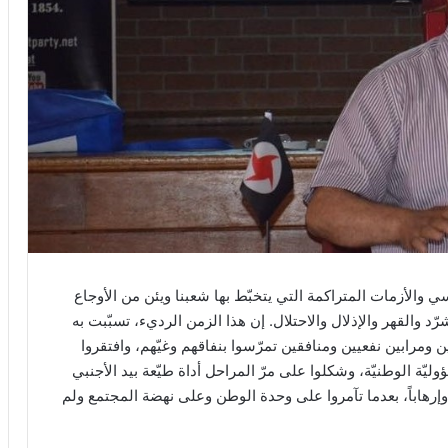
سي والأزمات المتراكمة التي يتخبّط بها شعبنا ويئن من الأوجاع
رّد والقهر والإذلال والاحتلال. إن هذا الزمن الرديء، تسبّبت به
ومرابين نفعيين ومنافقين تمرّسوا بنفاقهم وغيّهم، وافتقروا
يّة الوطنيّة، وشكلوا على مرّ المراحل أداة طيّعة بيد الأجنبي
راً وإرهاباً، بعدما تآمروا على وحدة الوطن وعلى نهضة المجتمع ولم