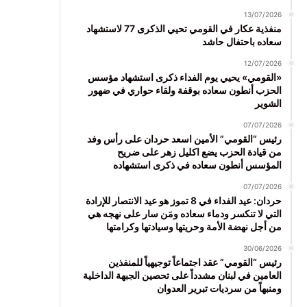
13/07/2026
منفذية عكار في القومي تحيي الذكرى 77 لاستشهاد
سعاده باحتفال حاشد
12/07/2026
«القومي» يحيي يوم الفداء ذكرى استشهاد مؤسس
الحزب أنطون سعاده بوقفة ولقاء حواري في ضهور
الشوير
07/07/2026
رئيس “القومي” الأمين اسعد حردان على رأس وفد
من قيادة الحزب يضع اكليل زهر على ضريح
المؤسس أنطون سعاده في ذكرى استشهاده
07/07/2026
حردان: عيد الفداء في 8 تموز هو عيد الانتصار للإرادة
التي لا تنكسر ودماء سعاده ومَن سار على نهجه هي
من أجل نهضة الأمة وحريتها وسيادتها وكرامتها
30/06/2026
رئيس “القومي” عقد اجتماعاً توجيهياً للمنفذين
العامين في لبنان مشدداً على تحصين الجبهة الداخلية
ومنبهاً من سرديات تبرير العدوان