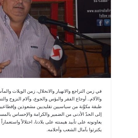
في زمن التراجع والانهيار والانحلال، زمن الويلات والمآ
والآلام.. أوجاع الفقر والبؤس والجوع، وآلام النزوح والتش
طبقة مكوَّنة من سياسيين تقليديين مشعوذين وإقطاعيين 
إلى الحدّ الأدنى من الضمير والكرامة والإحساس بالمسؤول
يعاونونه على تأبيد هيمنته على بلادنا، احتلالاً واستعما
يكترثوا بآمال الشعب وأحلامه.