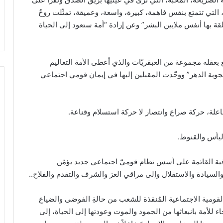
التي تتمتع بنفس فاهمة، كبيرة، واسعة، وعميقة، تمثّلت روحُ
القة بها ‏أنفس ملايين البشر” وعن إرادة “أمة ستعود إلى الحياة
عقله مجموعة من العبقريّات والذي أعطى الأمة التعاليم
جوبة الدهر” ووحّدت المقبلين إليها في إيمان قومي اجتماعي
اعلة، حركة صراع وانتصار لا حركة استسلام وقناعة.
ليأس والقنوط.
قية القائمة على أسس نظام قوميّ اجتماعي جديد يؤمّن
 والسيادة والاستقلال وإلى مراقي العز والشرف والتقدم والفلاح..
لقومية الاجتماعية المُنقذة للشعب من حالةِ الفوضى والضياع
للأمة بانبعاثها من الجمود والموت وعودتها إلى الحياة، إلى