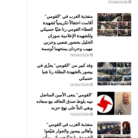
07/06/2026
منفذية الغرب في “القومي”
أقامت احتفالاً تكريمياً لشهيدة
العطاء القومي رنا شيّا حسيكي
وللشهيدة الإعلامية سوزان
الخليل بحضور شعبي وحزبي
مهيب وحردان يمنحهما أوسمة
19/04/2026
وفد كبير من “القومي” يعزّي في
بيصور بالشهيدة البطلة رنا شيا
حسيكي
12/04/2026
“القومي” ينعى الأمين المناضل
نبيه بلوط:صدق التعاقد مع سعاده
وبقي ثابتاً على نهج حزبه
12/04/2026
منفذية الغرب في القومي”
وأهالي بيصور والجوار شيّعوا
الشهيدة رنا شيّا حسيكي بمأتم