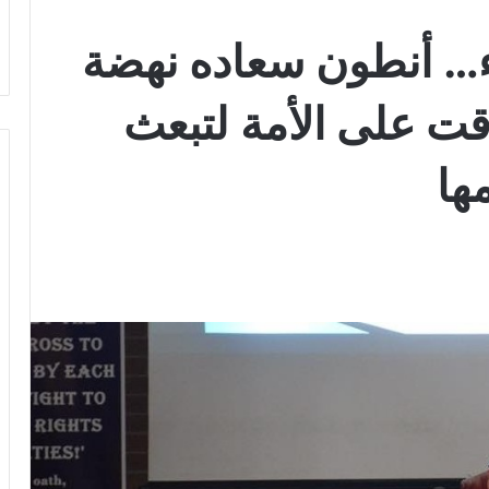
اء… أنطون سعاده نهضة
قت على الأمة لتبعث
ها