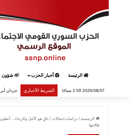
الرئيسة
أخبار الحزب
شؤون س
الشريط الأخباري
حردان أبرق
2026/08/07 2:59 صباحًا
الرئيسية
/
دراسات/مقالات
/
باقٍ هو الأمل والرجاء… أنطون
ظلامها