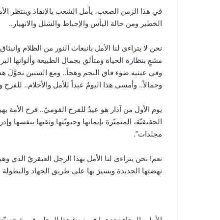
في هذا الزمن الصعب، يأمل الشعب بالإنقاذ وينتظر الأمل
الخطير ومن حالة اليأس والإحباط والشلل والانهيار..
نحن لا يتراءى لنا الأمل بانبعاث النور من الظلام وانبثاق 
مشعٍ بنظارة الحياة ومتألق بجمال الطبيعة وألوانها البر
وفي عينيه ضوء فاق النجم وهجاً.. ومع السنين تحوَّلَ هذا الض
وجمالاً.. وأمسى هذا اليومُ عيداً للأمل والأحلام.. للفرحِ و
يوم الأول من آذار هو عيدٌ للفرح القوميّ.. فرح الأمة بهب
الحقيقيّة، المتميّزة بإيمانها وحيويّتها وثقتها بنفسها وإ
مجلدات”.
نعم! نحن يتراءى لنا الأمل بهذا الرجل العبقريّ الذي وهبه 
نهضتها الجديدة ويسيرَ بها على طريق الجهاد والبطولة ص
الأمل والرجاء نجدهما في نبوغ هذا الرجل، في شخصيّته ا