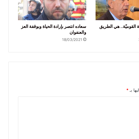
 القوميّة.. هي الطريق
سعاده انتصر بإرادة الحياة وبوقفة العز
والعنفوان
18/03/2021
يها بـ
*