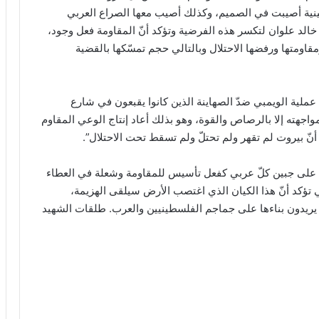
ينية أصيبت في الصميم، وكذلك أصيب معها الصراع العربي
خالد علوان لتكسر هذه الفرضية وتؤكد أنّ المقاومة فعل وجود،
ومتها ورفضها الاحتلال وبالتالي حجم تمسّكها بالقضية
عملية الويمبي ضدّ الصهاينة الذين كانوا يقبعون في شارع
واجهته إلا بالرصاص والقوة، وهو بذلك أعاد إنتاج الوعي المقاوم
نّ بيروت لم تقهر ولم تحتلّ ولم تسقط تحت الاحتلال”.
ل على جبين كلّ عربي كفعل تأسيس للمقاومة وشعلة في العطاء
ي تؤكد أنّ هذا الكيان الذي اغتصب الأرض سيلقى الهزيمة،
 يريدون بناءها على جماجم الفلسطينيين والعرب. طلقات الشهيد