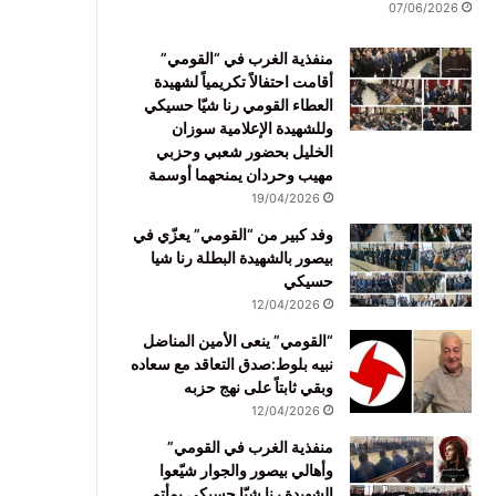
07/06/2026
منفذية الغرب في “القومي”
أقامت احتفالاً تكريمياً لشهيدة
العطاء القومي رنا شيّا حسيكي
وللشهيدة الإعلامية سوزان
الخليل بحضور شعبي وحزبي
مهيب وحردان يمنحهما أوسمة
19/04/2026
وفد كبير من “القومي” يعزّي في
بيصور بالشهيدة البطلة رنا شيا
حسيكي
12/04/2026
“القومي” ينعى الأمين المناضل
نبيه بلوط:صدق التعاقد مع سعاده
وبقي ثابتاً على نهج حزبه
12/04/2026
منفذية الغرب في القومي”
وأهالي بيصور والجوار شيّعوا
الشهيدة رنا شيّا حسيكي بمأتم