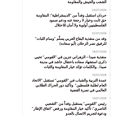
الشعب والجيش والمقاومة
23/07/2026
حردان استقبل وفداً من “الديمقراطية”: المقاومة
حق ثابت وخيار لا رجعة عنه ودعم صمود
الفلسطينيين أولوية ولا أمان للاحتلال
22/07/2026
وفد من منفذية البقاع الغربي يسلّم “وسام الثبات”
للرفيق نصر الزحلان (أبو سعاده)
18/07/2026
منفذية صيدا – الزهراني جزين في “القومي” تحيي
ذكرى استشهاد سعاده باحتفال حاشد في مدينة
صيدا.. والكلمات تؤكد خيار المقاومة والثبات
15/07/2026
عمدة التربية والشباب في “القومي” تستقبل “الاتحاد
العام لطلبة فلسطين” وتأكيد دور الحراك الطلابي
العالمي في نصرة القضية
14/07/2026
رئيس “القومي” يستقبل وفداً من “الشعبي
الناصري”: تأكيد خيار المقاومة ورفض “اتفاق الإطار”
ودعوة لتجريم الاتصال بالعدو