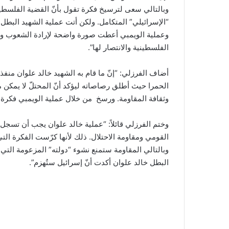
وبالتالي سعى لترسيخ فكرة تقول بأنّ القضية الفلسط
“الإسرائيلي” المتكامل. ولكن أتت عملية الشهيد البطل 
وعملية الويمبي أعطت صورة واضحة لإرادة الشعوب ومقا
الفلسطينية والانتصار لها”.
أضاف الفرزلي: “إنّ ما قام به الشهيد خالد علوان منفذ 
الحمرا حيث أطلق رصاصاته ليؤكد أنّ المحتلّ لا يمكن م
وثقافة المقاومة. ورسخ من خلال عملية الويمبي فكرة أ
وختم الفرزلي قائلاً: “عملية خالد علوان يجب أن تسج
القومي ومقاومة الاحتلال. ذلك لأنها كرّست الفكرة الت
وبالتالي المقاومة ستمنع نشوء “دولته” المزعومة التي
البطل خالد علوان أكدت أنّ إسرائيل ستُهزم”.