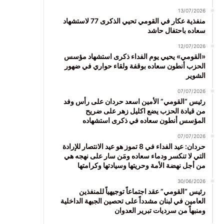
13/07/2026
منفذية عكار في القومي تحيي الذكرى 77 لاستشهاد
سعاده باحتفال حاشد
12/07/2026
«القومي» يحيي يوم الفداء ذكرى استشهاد مؤسس
الحزب أنطون سعاده بوقفة ولقاء حواري في ضهور
الشوير
07/07/2026
رئيس “القومي” الأمين اسعد حردان على رأس وفد
من قيادة الحزب يضع اكليل زهر على ضريح
المؤسس أنطون سعاده في ذكرى استشهاده
07/07/2026
حردان: عيد الفداء في 8 تموز هو عيد الانتصار للإرادة
التي لا تنكسر ودماء سعاده ومَن سار على نهجه هي
من أجل نهضة الأمة وحريتها وسيادتها وكرامتها
30/06/2026
رئيس “القومي” عقد اجتماعاً توجيهياً للمنفذين
العامين في لبنان مشدداً على تحصين الجبهة الداخلية
ومنبهاً من سرديات تبرير العدوان