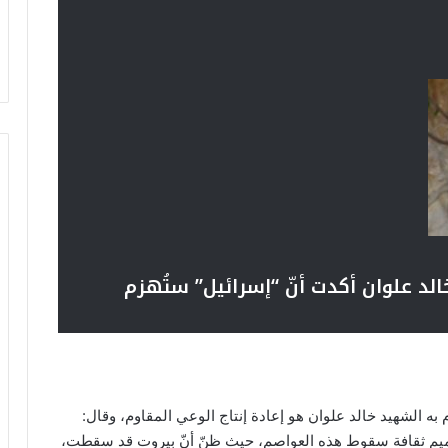
لد علوان
أكدت أنّ “إسرائيل” ستُهزم
به الشهيد خالد علوان هو إعادة إنتاج الوعي المقاوم، وقال:
تعميم ثقافة سقوط هذه العواصم، حيث ظنّ أنّ بيروت قد سقطت،