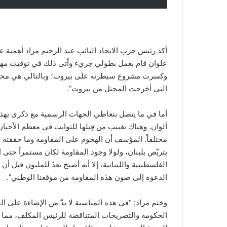
أكد رئيس حزب الاتحاد النائب عبد الرحيم مراد أهمية ع
علوان قام بعمل بطولي جريء وأتى ذلك في توقيت مهم
وكسرت مشروع سيطرته على بيروت؛ وبالتالي هي محطة 
التي أخرجت المحتل من بيروت”.
أما في ما يتصل بتعاطي الجهات الرسمية مع ذكرى بهذا ا
ألوان. وهناك تغييب من قِبلها للثوابت في معظم الأحيا
مختلفاً. المؤسف أن الهجوم على المقاومة وما حققته م
يتربّص بلبنان، ولولا وجود المقاومة لكان مستمراً حتى
الفلسطينية واللبنانية، إلا أنه أصبح يعدّ للمليون قبل
الدعوة إلى صون هذه المقاومة من موقعنا الوطني”.
وختم مراد: “في هذه المناسبة لا بدّ من الإضاءة على 
الحكومة والتصريحات المتناقضة للرئيس المكلف، مما ج