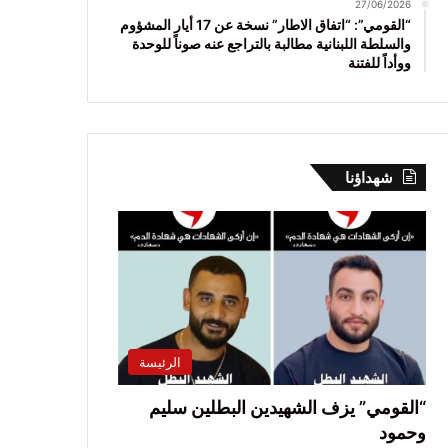
27/06/2026
“القومي”: “اتفاق الاطار” نسخة عن 17 أيار المشؤوم
والسلطة اللبنانية مطالبة بالتراجع عنه صوناً للوحدة
ووأداً للفتنة
شهداؤنا
الرئيسة
“القومي” يزف الشهيدين البطلين سليم
وحمود