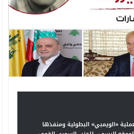
ملية «الويمبي» البطولية ومنفذها