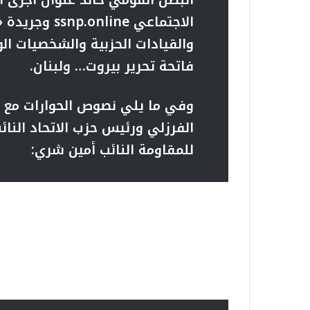
البطل القومي خالد علوان أجرى 
الاجتماعي
ssnp.online
وجريدة «
والقيادات الحزبية والشخصيات ا
فاتحة تحرير بيروت… ولبنان
.
وفي ما يلي
نصوص الحوارات مع ن
الفرزلي ورئيس حزب الاتحاد النائ
للمقاومة النائب أمين شري
: