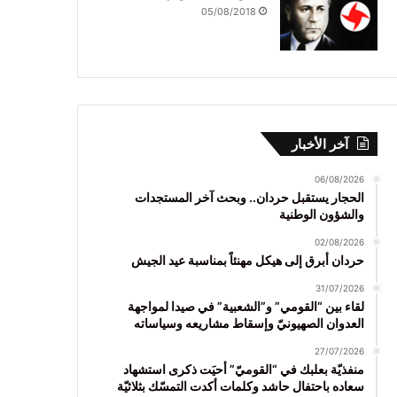
05/08/2018
آخر الأخبار
06/08/2026
الحجار يستقبل حردان.. وبحث آخر المستجدات
والشؤون الوطنية
02/08/2026
حردان أبرق إلى هيكل مهنئاً بمناسبة عيد الجيش
31/07/2026
لقاء بين “القومي” و”الشعبية” في صيدا لمواجهة
العدوان الصهيونيّ وإسقاط مشاريعه وسياساته
27/07/2026
منفذيّة بعلبك في “القوميّ” أحيَت ذكرى استشهاد
سعاده باحتفال حاشد وكلمات أكدت التمسّك بثلاثيّة