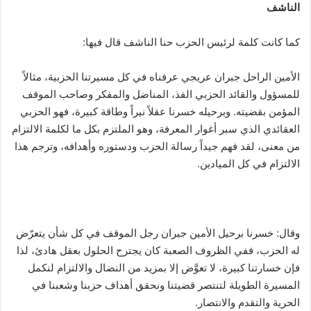
الناشف
كما كانت كلمة لرئيس الحزب حنا الناشف قال فيها:
الأمين الراحل جبران عريجي عرفناه في كل مسيرتنا الحزبية، مثالاً
للمسؤول والقائد الحزبي الفذ، المناضل والمفكر وصاحب الموقف
المؤمن بقضيته. وبرحيله خسرنا عقلاً نيراً وطاقة كبيرة، فهو الحزبي
العقائدي الذي سبر أغوار المعرفة، وهو الملتزم بكل ما لكلمة الالتزام
من معنى، لقد فهم جيداً رسالة الحزب ودستوره وأهدافه، وترجم هذا
الالتزام في كل الميادين.
وقال: خسرنا برحيل الأمين جبران رجل الموقف في كل شأن يتعرّض
له الحزب، ففي الظروف الصعبة كان يجترح الحلول بعقل هادئ، لذا
فإن خسارتنا كبيرة، لا تعوَّض إلا بمزيد من النضال والالتزام لنكمل
المسيرة الطويلة لتنتصر قضيتنا ونحقق أهداف حزبنا وشعبنا في
الحرية والتقدم والانتصار.