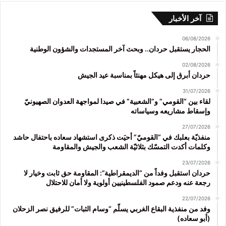
آخر الأخبار
06/08/2026
الحجار يستقبل حردان.. وبحث آخر المستجدات والشؤون الوطنية
02/08/2026
حردان أبرق إلى هيكل مهنئاً بمناسبة عيد الجيش
31/07/2026
لقاء بين “القومي” و”الشعبية” في صيدا لمواجهة العدوان الصهيونيّ
وإسقاط مشاريعه وسياساته
27/07/2026
منفذيّة بعلبك في “القوميّ” أحيَت ذكرى استشهاد سعاده باحتفال حاشد
وكلمات أكدت التمسّك بثلاثيّة الشعب والجيش والمقاومة
23/07/2026
حردان استقبل وفداً من “الديمقراطية”: المقاومة حق ثابت وخيار لا
رجعة عنه ودعم صمود الفلسطينيين أولوية ولا أمان للاحتلال
22/07/2026
وفد من منفذية البقاع الغربي يسلّم “وسام الثبات” للرفيق نصر الزحلان
(أبو سعاده)