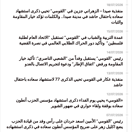
18/07/2026
منفذية صيدا – الزهراني جزين في “القومي” تحيي ذكرى استشهاد
سعاده باحتفال حاشد في مدينة صيدا.. والكلمات تؤكد خيار المقاومة
والثبات
15/07/2026
عمدة التربية والشباب في “القومي” تستقبل “الاتحاد العام لطلبة
فلسطين” وتأكيد دور الحراك الطلابي العالمي في نصرة القضية
14/07/2026
رئيس “القومي” يستقبل وفداً من “الشعبي الناصري”: تأكيد خيار
المقاومة ورفض “اتفاق الإطار” ودعوة لتجريم الاتصال بالعدو
13/07/2026
منفذية عكار في القومي تحيي الذكرى 77 لاستشهاد سعاده باحتفال
حاشد
12/07/2026
«القومي» يحيي يوم الفداء ذكرى استشهاد مؤسس الحزب أنطون
سعاده بوقفة ولقاء حواري في ضهور الشوير
07/07/2026
رئيس “القومي” الأمين اسعد حردان على رأس وفد من قيادة الحزب
يضع اكليل زهر على ضريح المؤسس أنطون سعاده في ذكرى استشهاده