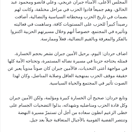
المجلس الأعلى، الأمناء جبران عريجي، وعلي قانصو ومحمود عبد
الخالق، وهم جميعاً قادوا الحزب في مراحل مختلفة، وكانت لهم
بصمات في تاريخ الحزب ومحطاته السياسية والنضالية، أضافت
رصيداً كبيراً للحزب على المستويات كافة، وساهمت في فعاليته
وتأثيره في المجتمع، خصوصاً أنهم وخلال مسيرتهم الحزبية اكتنزوا
بالفكر والمعرفة وبالقيم النضالية، فعلاً وممارسة.
اضاف حردان: اليوم، برحيل الأمين جبران نشعر بحجم الخسارة،
فمثله يحتاجه حزبنا في مسيرة نضاله المستمرة، وتحتاجه الأمة كلها
في مواجهة أعتى التحديات، فالأمين جبران كان صوتاً مدوياً يعبر عن
حقيقة موقف الحزب بمنهجية العاقل وصلابة المناضل، وكان لهذا
الصوت تأثير في المجتمع والحياة السياسية.
وتابع حردان: صحيح أن الخسارة كبيرة ومؤلمة، ولكن الأمين جبران
وكل قادة الحزب ومناضليه وشهدائه، بذلوا التضحيات الجسام على
خطى الزعيم انطون سعاده من أجل أن تستمرّ مسيرة النهضة
وتنتصر القضية القومية بالأجيال المتعاقبة جيلاً بعد جيل.