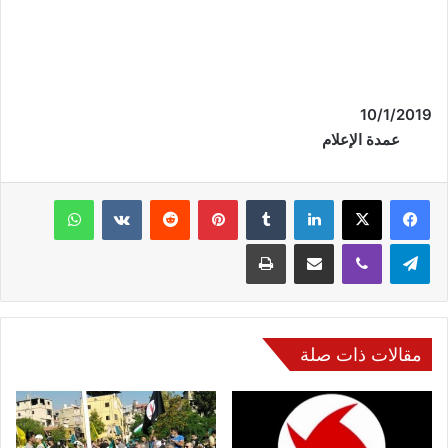
10
/
1
/
2019
عمدة الإعلام
فيسبوك
‫X
لينكدإن
‏Tumblr
بينتيريست
‏Reddit
‏VKontakte
واتساب
تيلقرام
ڤايبر
مشاركة عبر البريد
طباعة
مقالات ذات صلة