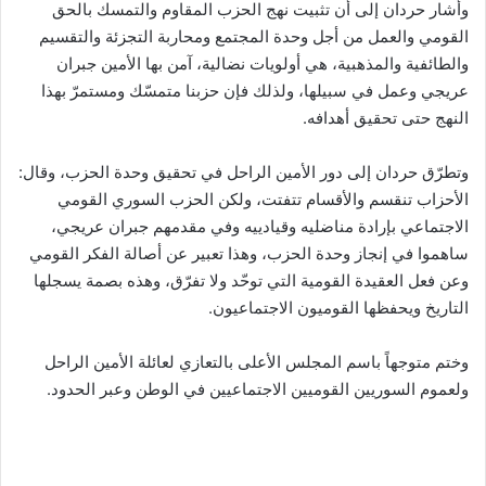
وأشار حردان إلى أن تثبيت نهج الحزب المقاوم والتمسك بالحق
القومي والعمل من أجل وحدة المجتمع ومحاربة التجزئة والتقسيم
والطائفية والمذهبية، هي أولويات نضالية، آمن بها الأمين جبران
عريجي وعمل في سبيلها، ولذلك فإن حزبنا متمسّك ومستمرّ بهذا
النهج حتى تحقيق أهدافه.
وتطرّق حردان إلى دور الأمين الراحل في تحقيق وحدة الحزب، وقال:
الأحزاب تنقسم والأقسام تتفتت، ولكن الحزب السوري القومي
الاجتماعي بإرادة مناضليه وقيادييه وفي مقدمهم جبران عريجي،
ساهموا في إنجاز وحدة الحزب، وهذا تعبير عن أصالة الفكر القومي
وعن فعل العقيدة القومية التي توحّد ولا تفرّق، وهذه بصمة يسجلها
التاريخ ويحفظها القوميون الاجتماعيون.
وختم متوجهاً باسم المجلس الأعلى بالتعازي لعائلة الأمين الراحل
ولعموم السوريين القوميين الاجتماعيين في الوطن وعبر الحدود.