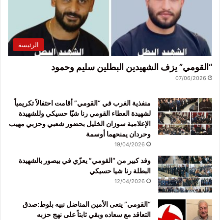
الرئيسة
“القومي” يزف الشهيدين البطلين سليم وحمود
07/06/2026
منفذية الغرب في “القومي” أقامت احتفالاً تكريمياً
لشهيدة العطاء القومي رنا شيّا حسيكي وللشهيدة
الإعلامية سوزان الخليل بحضور شعبي وحزبي مهيب
وحردان يمنحهما أوسمة
19/04/2026
وفد كبير من “القومي” يعزّي في بيصور بالشهيدة
البطلة رنا شيا حسيكي
12/04/2026
“القومي” ينعى الأمين المناضل نبيه بلوط:صدق
التعاقد مع سعاده وبقي ثابتاً على نهج حزبه