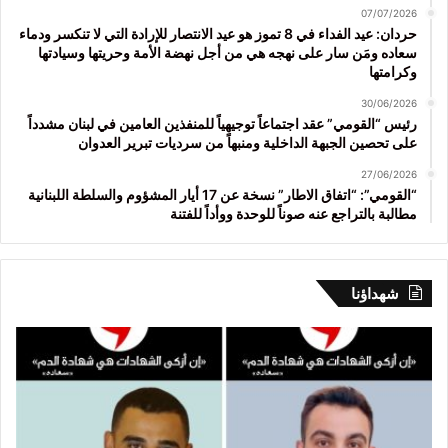
07/07/2026
حردان: عيد الفداء في 8 تموز هو عيد الانتصار للإرادة التي لا تنكسر ودماء
سعاده ومَن سار على نهجه هي من أجل نهضة الأمة وحريتها وسيادتها
وكرامتها
30/06/2026
رئيس “القومي” عقد اجتماعاً توجيهياً للمنفذين العامين في لبنان مشدداً
على تحصين الجبهة الداخلية ومنبهاً من سرديات تبرير العدوان
27/06/2026
“القومي”: “اتفاق الاطار” نسخة عن 17 أيار المشؤوم والسلطة اللبنانية
مطالبة بالتراجع عنه صوناً للوحدة ووأداً للفتنة
شهداؤنا