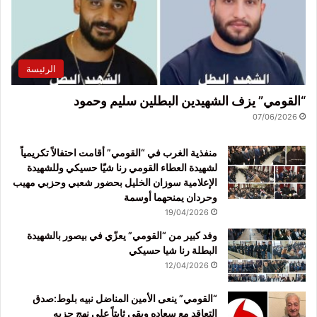
الرئيسة
“القومي” يزف الشهيدين البطلين سليم وحمود
07/06/2026
منفذية الغرب في “القومي” أقامت احتفالاً تكريمياً
لشهيدة العطاء القومي رنا شيّا حسيكي وللشهيدة
الإعلامية سوزان الخليل بحضور شعبي وحزبي مهيب
وحردان يمنحهما أوسمة
19/04/2026
وفد كبير من “القومي” يعزّي في بيصور بالشهيدة
البطلة رنا شيا حسيكي
12/04/2026
“القومي” ينعى الأمين المناضل نبيه بلوط:صدق
التعاقد مع سعاده وبقي ثابتاً على نهج حزبه