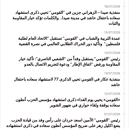
18/07/2026
منفذية صيدا – الزهراني جزين في “القومي” تحيي ذكرى استشهاد
سعاده باحتفال حاشد في مدينة صيدا.. والكلمات تؤكد خيار المقاومة
والثبات
15/07/2026
عمدة التربية والشباب في “القومي” تستقبل “الاتحاد العام لطلبة
فلسطين” وتأكيد دور الحراك الطلابي العالمي في نصرة القضية
14/07/2026
رئيس “القومي” يستقبل وفداً من “الشعبي الناصري”: تأكيد خيار
المقاومة ورفض “اتفاق الإطار” ودعوة لتجريم الاتصال بالعدو
13/07/2026
منفذية عكار في القومي تحيي الذكرى 77 لاستشهاد سعاده باحتفال
حاشد
12/07/2026
«القومي» يحيي يوم الفداء ذكرى استشهاد مؤسس الحزب أنطون
سعاده بوقفة ولقاء حواري في ضهور الشوير
07/07/2026
رئيس “القومي” الأمين اسعد حردان على رأس وفد من قيادة الحزب
يضع اكليل زهر على ضريح المؤسس أنطون سعاده في ذكرى استشهاده