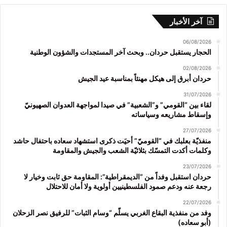
آخر الأخبار
06/08/2026
الحجار يستقبل حردان.. وبحث آخر المستجدات والشؤون الوطنية
02/08/2026
حردان أبرق إلى هيكل مهنئاً بمناسبة عيد الجيش
31/07/2026
لقاء بين “القومي” و”الشعبية” في صيدا لمواجهة العدوان الصهيونيّ
وإسقاط مشاريعه وسياساته
27/07/2026
منفذيّة بعلبك في “القوميّ” أحيَت ذكرى استشهاد سعاده باحتفال حاشد
وكلمات أكدت التمسّك بثلاثيّة الشعب والجيش والمقاومة
23/07/2026
حردان استقبل وفداً من “الديمقراطية”: المقاومة حق ثابت وخيار لا
رجعة عنه ودعم صمود الفلسطينيين أولوية ولا أمان للاحتلال
22/07/2026
وفد من منفذية البقاع الغربي يسلّم “وسام الثبات” للرفيق نصر الزحلان
(أبو سعاده)