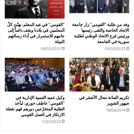
وفد من طلبة “القومي” زار جامعة
“القومي” في عيد المعلم: نهنّئ كلّ
الاتحاد الخاصة والتقى رئيسها
المعلمين في بلادنا ونقف دائماً إلى
ورئيس فرع الاتحاد الوطني لطلبة
جانبهم للاستمرار في أداء رسالتهم
سورية في الجامعة
النبيلة
08/03/2021
04/05/2023
تكريم الفنانة نضال الأشقر في
وكيل عميد التنمية الإدارية في
ضهور الشوير
“القومي” عاطف حوري: ليأخذ
الطلبة المتخرّجين دورهم فهم نقطة
16/08/2019
الارتكاز في العمل القومي
17/05/2022