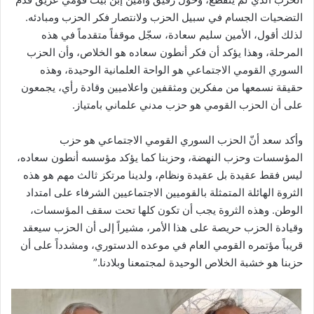
التضحيات الجسام في سبيل الحزب ولانتصار فكر الحزب ومبادئه.
لذلك أقول، الأمين سليم سعادة، سجّل موقفاً متقدماً في هذه
المرحلة، وهذا يؤكد أن فكر أنطون سعاده هو الخلاص، وأن الحزب
السوري القومي الاجتماعي هو الواحة العلمانية الوحيدة، وهذه
حقيقة نسمعها من مفكرين ومثقفين واعلاميين وقادة رأي، يجمعون
على أن الحزب القومي هو حزب مدني علماني بامتياز.
وأكد سعد أنّ الحزب السوري القومي الاجتماعي هو حزب
المؤسسات وحزب النهضة، وحزبنا كما يؤكد مؤسسه أنطون سعاده،
ليس فقط عقيدة بل عقيدة ونظام، ولدينا مرتكز ثالث مهم هو هذه
الثروة الهائلة المتمثلة بالقوميين الاجتماعيين الشرفاء على امتداد
الوطن. وهذه الثروة يجب أن تكون كلها تحت سقف المؤسسات،
وقيادة الحزب حريصة على هذا الأمر، مشيراً إلى أن الحزب سيعقد
قريباً مؤتمره القومي العام في موعده الدستوري، ومشدداً على أن
حزبنا هو خشبة الخلاص الوحيدة لمجتمعنا وبلادنا.”