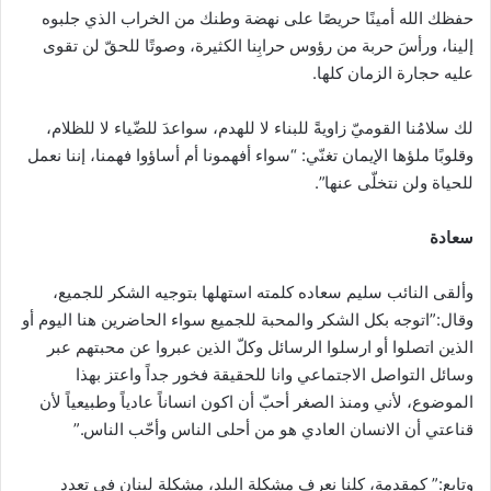
حفظك الله أمينًا حريصًا على نهضة وطنك من الخراب الذي جلبوه
إلينا، ورأسَ حربة من رؤوس حرابِنا الكثيرة، وصوتًا للحقّ لن تقوى
عليه حجارة الزمان كلها.
لك سلامُنا القوميّ زاويةً للبناء لا للهدم، سواعدَ للضّياء لا للظلام،
وقلوبًا ملؤها الإيمان تغنّي: “سواء أفهمونا أم أساؤوا فهمنا، إننا نعمل
للحياة ولن نتخلّى عنها”.
سعادة
وألقى النائب سليم سعاده كلمته استهلها بتوجيه الشكر للجميع،
وقال:”اتوجه بكل الشكر والمحبة للجميع سواء الحاضرين هنا اليوم أو
الذين اتصلوا أو ارسلوا الرسائل وكلّ الذين عبروا عن محبتهم عبر
وسائل التواصل الاجتماعي وانا للحقيقة فخور جداً واعتز بهذا
الموضوع، لأني ومنذ الصغر أحبّ أن اكون انساناً عادياً وطبيعياً لأن
قناعتي أن الانسان العادي هو من أحلى الناس وأحّب الناس.”
وتابع:” كمقدمة، كلنا نعرف مشكلة البلد، مشكلة لبنان في تعدد