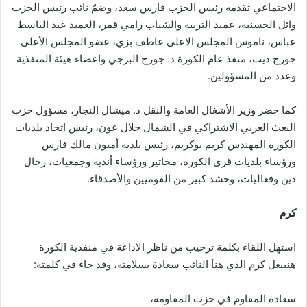
الاجتماعي تقدمه رئيس الحزب فارس سعد، وضمّ نائب رئيس الحزب
وائل الحسنية، عميد التربية والشباب رامي قمر، العميد عبد الباسط
عباس، ناموس المجلس الاعلى عاطف بزي، عضو المجلس الأعلى
جورج ديب، منفذ عام الكورة د. جورج البرجي واعضاء هيئة المنفذية
وعدد من المسؤولين.
كما حضر وزير الأشغال العامة والنقل د. ميشال النجار، مسؤول حزب
البعث العربي الاشتراكي في الشمال جلال عون، رئيس اتحاد بلديات
الكورة المهندس كريم بوكريم، رئيس بلدية أميون مالك فارس
ورؤساء بلديات قرى الكورة، مخاتير ورؤساء أندية وجمعيات، رجال
دين وفعاليات، وحشد كبير من القوميين والأصدقاء.
كرم
استهل اللقاء بكلمة ترحيب من ناظر الاذاعة في منفذية الكورة
هنيبعل كرم الذي هنأ النائب سعادة بسلامته، وقد جاء في كلمته:
سعادة المقاوم في حزب المقاومة،