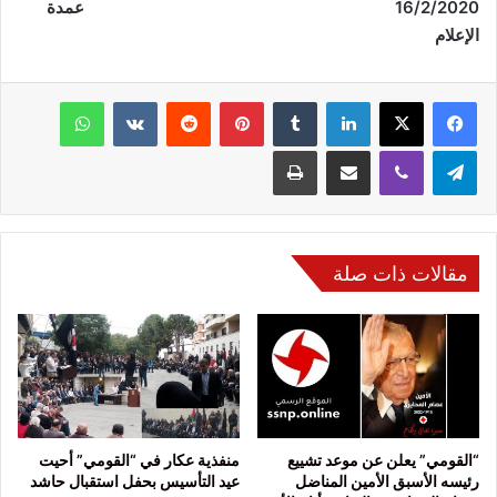
/2/2020
16
عمدة
الإعلام
فيسبوك
‫X
لينكدإن
‏Tumblr
بينتيريست
‏Reddit
‏VKontakte
واتساب
تيلقرام
ڤايبر
مشاركة عبر البريد
طباعة
مقالات ذات صلة
“القومي” يعلن عن موعد تشييع
منفذية عكار في “القومي” أحيت
رئيسه الأسبق الأمين المناضل
عيد التأسيس بحفل استقبال حاشد