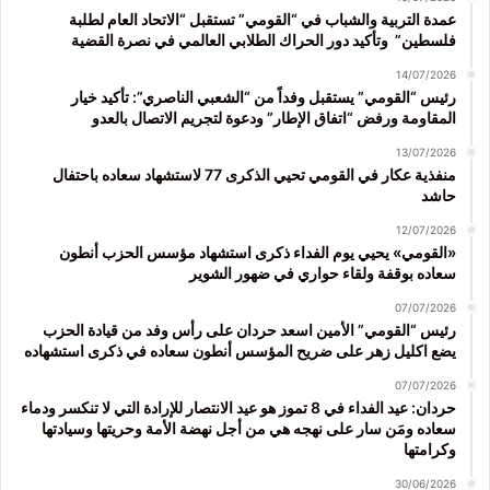
عمدة التربية والشباب في “القومي” تستقبل “الاتحاد العام لطلبة
فلسطين” وتأكيد دور الحراك الطلابي العالمي في نصرة القضية
14/07/2026
رئيس “القومي” يستقبل وفداً من “الشعبي الناصري”: تأكيد خيار
المقاومة ورفض “اتفاق الإطار” ودعوة لتجريم الاتصال بالعدو
13/07/2026
منفذية عكار في القومي تحيي الذكرى 77 لاستشهاد سعاده باحتفال
حاشد
12/07/2026
«القومي» يحيي يوم الفداء ذكرى استشهاد مؤسس الحزب أنطون
سعاده بوقفة ولقاء حواري في ضهور الشوير
07/07/2026
رئيس “القومي” الأمين اسعد حردان على رأس وفد من قيادة الحزب
يضع اكليل زهر على ضريح المؤسس أنطون سعاده في ذكرى استشهاده
07/07/2026
حردان: عيد الفداء في 8 تموز هو عيد الانتصار للإرادة التي لا تنكسر ودماء
سعاده ومَن سار على نهجه هي من أجل نهضة الأمة وحريتها وسيادتها
وكرامتها
30/06/2026