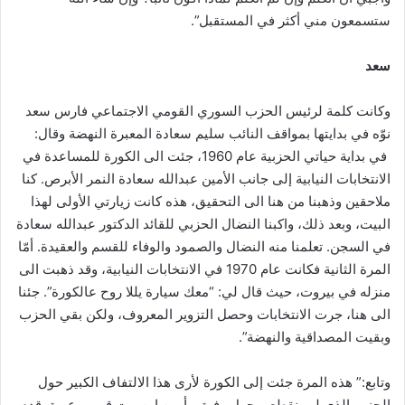
ستسمعون مني أكثر في المستقبل”.
سعد
وكانت كلمة لرئيس الحزب السوري القومي الاجتماعي فارس سعد
نوّه في بدايتها بمواقف النائب سليم سعادة المعبرة النهضة وقال:
في بداية حياتي الحزبية عام 1960، جئت الى الكورة للمساعدة في
الانتخابات النيابية إلى جانب الأمين عبدالله سعادة النمر الأبرص. كنا
ملاحقين وذهبنا من هنا الى التحقيق، هذه كانت زيارتي الأولى لهذا
البيت، وبعد ذلك، واكبنا النضال الحزبي للقائد الدكتور عبدالله سعادة
في السجن. تعلمنا منه النضال والصمود والوفاء للقسم والعقيدة. أمّا
المرة الثانية فكانت عام 1970 في الانتخابات النيابية، وقد ذهبت الى
منزله في بيروت، حيث قال لي: “معك سيارة يللا روح عالكورة”. جئنا
الى هنا، جرت الانتخابات وحصل التزوير المعروف، ولكن بقي الحزب
وبقيت المصداقية والنهضة”.
وتابع:” هذه المرة جئت إلى الكورة لأرى هذا الالتفاف الكبير حول
الحزب الذي لم ينقطع، وحول رفيق وأمين إبن بيت قومي عريق قدم