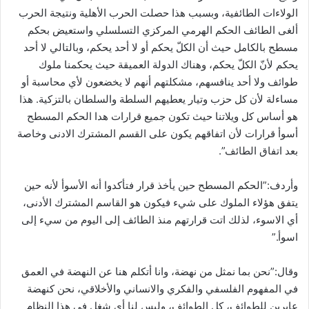
الولاءات الطائفية، وبسبب هذا حصلت الحرب الأهلية ونتيجة الحرب
ألغى الطائف الحكم الهرمي المركزي التسلسلي واستعيض بحكم
مسطح بالكامل حيث أن الكلّ يحكم أو لا أحد يحكم، وبالتالي لا أحد
يحكم لأنّ الكلّ يحكم، وهناك الدولة العميقة حيث يحكمنا ملوك
طوائف ولا أحد ينافسهم، مشكلتهم أنهم لا يخضعون لأي محاسبة أو
مساءلة لأن كل حزب وتيار يعطيهم السلطة والسلطان بالتزكية. هذا
هو أساس كل ويلاتنا حيث تكون جميع قرارات هدا الحكم المسطح
أسوأ قرارات لأن اتفاقهم يكون على القسم المشترك الادنى وخاصة
بعد اتفاق الطائف”.
وأردف:”الحكم المسطح حين يأخذ قرار فتأكدوا أنه الأسوأ لأنه حين
يتفق هؤلاء الملوك على شيء فيكون هو القاسم المشترك الأدنى،
أي الاسوء، لذلك اتت قرارتهم منذ الطائف إلى اليوم من سيء إلى
اسوأ.”
وقال:”نحن بما نمثل من نهضة، وانا أتكلم هنا عن النهضة في العمق
في المفهوم الفلسفي والفكري والانساني والأخلاقي، نحن كنهضة
عابرين للطوائف، كل الطوائف، وليس لنا أي شغل في هذا النظام