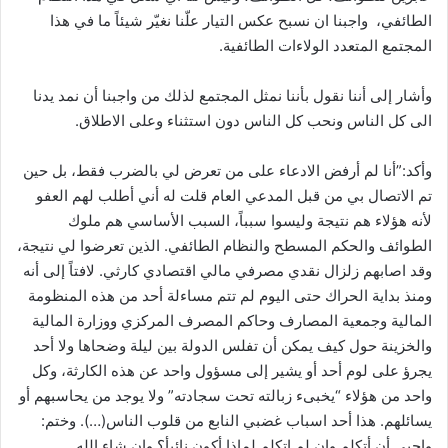
الطائفي، واجبنا ان نسبح عكس التيار علّنا نغيّر شيئاً ما في هذا
المجتمع المتعدد الولاءات الطائفية.
وأشار إلى أننا نقول بأننا نمثل المجتمع لذلك من واجبنا أن نمد يدنا
الى كل الناس ونحب كل الناس دون استثناء وعلى الاطلاق.
وأكد:”أنا لم أرفض الادعاء على من تعرض لي بالضرب فقط، بل حين
تم الاتصال بي من قبل المدعي العام قلت له أني أطلب لهم العفو
لأنه هؤلاء هم نتيجة وليسوا سبباً، السبب الأساسي هم ملوك
الطوائف والحكم المسطح والنظام الطائفي. الذين تعرضوا لي نتيجة،
وقد اصابهم زلزال نقدي مصرفي مالي اقتصادي كارثي. لافتاً إلى أنه
ومنذ بداية الحراك حتى اليوم لم تتم مساءلة أحد من هذه المنظومة
المالية وجمعية المصارف وحاكم المصرف المركزي ووزارة المالية
والخزينة حول كيف يمكن أن تفلس الدولة بين ليلة وضحاها ولا أحد
يجرؤ على لوم أحد أو يشير إلى مسؤول واحد عن هذه الكارثة، وكل
واحد من هؤلاء “يخبىء زبالته تحت سجادته” ولا يوجد من يحاسبهم أو
يسائلهم. هذا أحد اسباب غضبي النابع من قلوب الناس(…). وختم:
واجبي أن أتكلم وإن لم اتكلم لماذا أكون نائبأ؟ وإن شاء الله