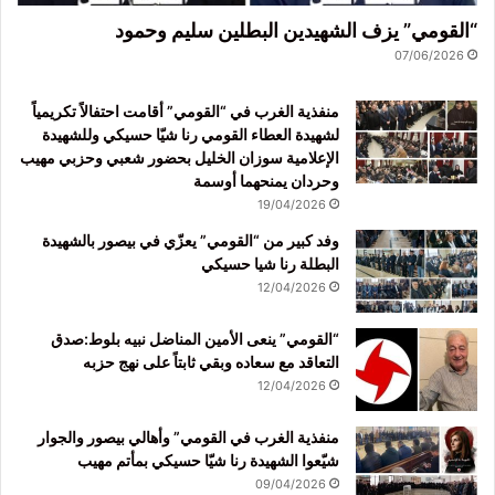
“القومي” يزف الشهيدين البطلين سليم وحمود
07/06/2026
منفذية الغرب في “القومي” أقامت احتفالاً تكريمياً
لشهيدة العطاء القومي رنا شيّا حسيكي وللشهيدة
الإعلامية سوزان الخليل بحضور شعبي وحزبي مهيب
وحردان يمنحهما أوسمة
19/04/2026
وفد كبير من “القومي” يعزّي في بيصور بالشهيدة
البطلة رنا شيا حسيكي
12/04/2026
“القومي” ينعى الأمين المناضل نبيه بلوط:صدق
التعاقد مع سعاده وبقي ثابتاً على نهج حزبه
12/04/2026
منفذية الغرب في القومي” وأهالي بيصور والجوار
شيّعوا الشهيدة رنا شيّا حسيكي بمأتم مهيب
09/04/2026