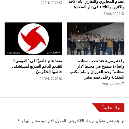
عصام المحايري والتعازي أيام الأحد
22/11/2021
والاثنين والثلاثاء في دار السعادة
15/06/2022
وقفة رمزية عند نصب سعاده
منفذ عام حاصبيّا في “القومي”:
واضاءة شموع في محيط “دار
لتقديم الدعم السريع لمستشفى
سعاده” وعند العرزال وامام مكتب
حاصبيا الحكوميّ
المنفذية وعلى قمم صنين
11/04/2021
28/02/2021
اترك تعليقاً
لن يتم نشر عنوان بريدك الإلكتروني.
الحقول الإلزامية مشار إليها بـ
*