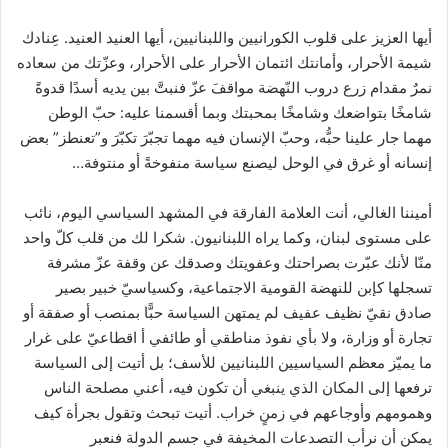
أيها العزيز على قلوب الكورانيين واللبنانيين، أيها العنيد العنيد. عِنادك
شيمة الأحرار، وأمانتك ائتمان الأحرار على الأحرار، وعزّتك من سعاده
نمرٌ مقدام زرع دروب النّهضة مواقفَ عزّ فنبتَّ بين يديه أسدًا قدوةً
شامخًا بتواضعك وشامخًا بمحبتك وبما أقسمنا عليه: حبّ الوطن
مهما جار علينا حبُّه، وحبّ الإنسان فيه مهما تجبّرَ تكبّرَ و”تعنطز” بعض
إنسانه أو غرق في الوحل ليصنع سياسة منفوخةً أو منتوفة…
أميننا الغالي، أنت العلامة الفارقة في المشهد السياسي اليوم، نائب
على مستوى لبنان، وكما يراه اللبنانيون. شكرا لك من قلب كلّ واحد
منّا لأنك عبّرت بصراحتك وعفويتك وصدقك عن وقفة عزّ مشرفة
تسجلها كإبن للنهضة القومية الاجتماعية، وكسياسيّ خبير بصير
صادق نقيّ نظيف عفيف لم يمتهن السياسة حبًّا بمنصب أو صفقة أو
تجارة أو وزارة، ولا بأي نفوذ مناطقي أو طائفي أ اقطاعيّ على غرار
ما يميّز معظم السياسيين اللبنانيين للأسف؛ بل أتيت إلى السياسة
ترفعها إلى المكان الذي ينبغي أن تكون فيه، أعني مصلحة الناس
وهمومهم وأوجاعهم في زمنٍ خراب. أتيت تبحث وتقول بجرأة كيف
يمكن أن نرأب التصدعات المخيفة في جسم الدولة فنعبر