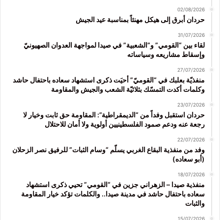
02/08/2026
حردان أبرق إلى هيكل مهنئاً بمناسبة عيد الجيش
31/07/2026
لقاء بين “القومي” و”الشعبية” في صيدا لمواجهة العدوان الصهيونيّ
وإسقاط مشاريعه وسياساته
27/07/2026
منفذيّة بعلبك في “القوميّ” أحيَت ذكرى استشهاد سعاده باحتفال حاشد
وكلمات أكدت التمسّك بثلاثيّة الشعب والجيش والمقاومة
23/07/2026
حردان استقبل وفداً من “الديمقراطية”: المقاومة حق ثابت وخيار لا
رجعة عنه ودعم صمود الفلسطينيين أولوية ولا أمان للاحتلال
22/07/2026
وفد من منفذية البقاع الغربي يسلّم “وسام الثبات” للرفيق نصر الزحلان
(أبو سعاده)
18/07/2026
منفذية صيدا – الزهراني جزين في “القومي” تحيي ذكرى استشهاد
سعاده باحتفال حاشد في مدينة صيدا.. والكلمات تؤكد خيار المقاومة
والثبات
15/07/2026