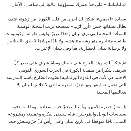
«بالتايتانيك» على حدّ تعبيرك بمسؤولية عالية إلى شاطىء الأمان.
سعادة «الآدمي»، شكرًا لك أخرى من قلب الكورة، من زيتونة عتيقة
تطال بصفائها جبين «أرز الرّب» لتمسحه بزيت المحبة الوطنية
الموحِّد؛ المحبة التي ترى لبنان واحدًا عزيزًا وليس طوائف وكونتونات
طائفية متناحرة متهاوشة متناهشة، ولا بلدًا مهشّمًا لا يليق باللبنانيين
ولا برسالة لبنان الحضارية، هنا وفي بلدان الإغتراب.
ثمّ شكراً لك، وهذا الجرح على جبينك وسامُ شرفٍ على صدر كلّ
شريف، شكرا من منفذية الكورة في الحزب السوري القومي
الاجتماعي لأنك في النّدوة البرلمانية الصّوت الصّارخ باسم المدرسة
التي تحمل تعاليمَها وبها تعتزّ، المدرسة التي لا خلاص للبنان إلا
بتعاليمها المحيية.
بك نعتزّ حضرة الأمين، وبأمثالك يعتزّ حزب سعاده مهما استهدفوه
بسياسات الوحل والمُوحِلين، فإنّه سيبقى بفكره وعقيدته ومشروعه
المدني تاجًا متوهّجًا في تاريخ لبنان وعلى رأس كلّ حرّ ومتحرّر فيه.