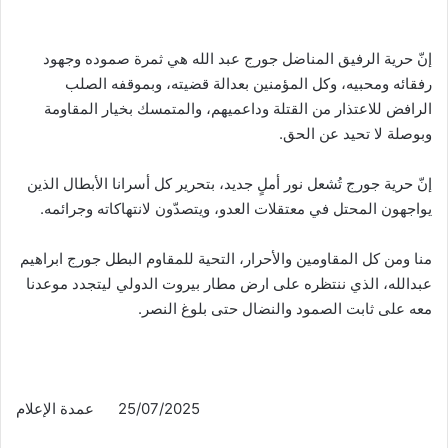
إنّ حرية الرفيق المناضل جورج عبد الله هي ثمرة صموده وجهود
رفقائه ومحبيه، وكل المؤمنين بعدالة قضيته، وبموقفه الصلب
الرافض للاعتذار من القتلة وداعميهم، والمتمسك بخيار المقاومة
وبوصلة لا تحيد عن الحق.
إنّ حرية جورج تُشعل نور أملٍ جديد، بتحرير كل أسرانا الأبطال الذين
يواجهون المحتل في معتقلات العدو، ويتصدّون لانتهاكاته وجرائمه.
منا ومن كل المقاومين والأحرار، التحية للمقاوم البطل جورج ابراهيم
عبدالله، الذي ننتظره على ارض مطار بيروت الدولي ليتجدد موعدنا
معه على ثابت الصمود والنضال حتى بلوغ النصر.
25/07/2025 عمدة الإعلام