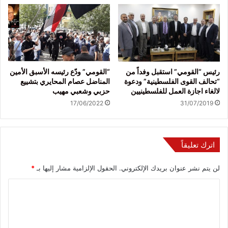
رئيس “القومي” استقبل وفداً من
“القومي” ودّع رئيسه الأسبق الأمين
“تحالف القوى الفلسطينية” ودعوة
المناضل عصام المحايري بتشييع
لالغاء اجازة العمل للفلسطينيين
حزبي وشعبي مهيب
17/06/2022
31/07/2019
اترك تعليقاً
لن يتم نشر عنوان بريدك الإلكتروني.
الحقول الإلزامية مشار إليها بـ
*
ا
ل
ت