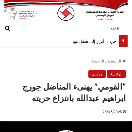
بح
القائمة
حردان أبرق إلى هيكل مهنئاً بمناسبة عيد الجيش
الرئيسية
/
الرئيسة
الرئيسة
مركزي
“القومي” يهنىء المناضل جورج
ابراهيم عبدالله بانتزاع حريته
25/07/2025