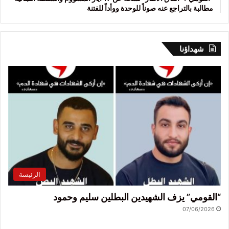
مطالبة بالتراجع عنه صوناً للوحدة ووأداً للفتنة
شهداؤنا
الرئيسة
“القومي” يزف الشهيدين البطلين سليم وحمود
07/06/2026