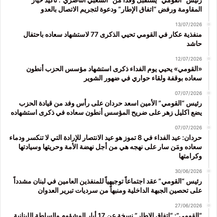
المقاومة ورفض “اتفاق الإطار” ودعوة لتجريم الاتصال بالعدو
13/07/2026
منفذية عكار في القومي تحيي الذكرى 77 لاستشهاد سعاده باحتفال
حاشد
12/07/2026
«القومي» يحيي يوم الفداء ذكرى استشهاد مؤسس الحزب أنطون
سعاده بوقفة ولقاء حواري في ضهور الشوير
07/07/2026
رئيس “القومي” الأمين اسعد حردان على رأس وفد من قيادة الحزب
يضع اكليل زهر على ضريح المؤسس أنطون سعاده في ذكرى استشهاده
07/07/2026
حردان: عيد الفداء في 8 تموز هو عيد الانتصار للإرادة التي لا تنكسر ودماء
سعاده ومَن سار على نهجه هي من أجل نهضة الأمة وحريتها وسيادتها
وكرامتها
30/06/2026
رئيس “القومي” عقد اجتماعاً توجيهياً للمنفذين العامين في لبنان مشدداً
على تحصين الجبهة الداخلية ومنبهاً من سرديات تبرير العدوان
27/06/2026
“القومي”: “اتفاق الاطار” نسخة عن 17 أيار المشؤوم والسلطة اللبنانية