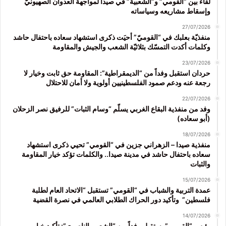
لقاء بين “القومي” و”الشعبية” في صيدا لمواجهة العدوان الصهيونيّ
وإسقاط مشاريعه وسياساته
27/07/2026
منفذيّة بعلبك في “القوميّ” أحيَت ذكرى استشهاد سعاده باحتفال حاشد
وكلمات أكدت التمسّك بثلاثيّة الشعب والجيش والمقاومة
23/07/2026
حردان استقبل وفداً من “الديمقراطية”: المقاومة حق ثابت وخيار لا
رجعة عنه ودعم صمود الفلسطينيين أولوية ولا أمان للاحتلال
22/07/2026
وفد من منفذية البقاع الغربي يسلّم “وسام الثبات” للرفيق نصر الزحلان
(أبو سعاده)
18/07/2026
منفذية صيدا – الزهراني جزين في “القومي” تحيي ذكرى استشهاد
سعاده باحتفال حاشد في مدينة صيدا.. والكلمات تؤكد خيار المقاومة
والثبات
15/07/2026
عمدة التربية والشباب في “القومي” تستقبل “الاتحاد العام لطلبة
فلسطين” وتأكيد دور الحراك الطلابي العالمي في نصرة القضية
14/07/2026
رئيس “القومي” يستقبل وفداً من “الشعبي الناصري”: تأكيد خيار