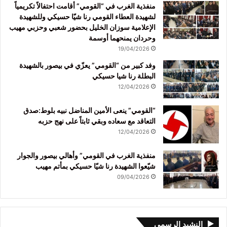
منفذية الغرب في “القومي” أقامت احتفالاً تكريمياً
لشهيدة العطاء القومي رنا شيّا حسيكي وللشهيدة
الإعلامية سوزان الخليل بحضور شعبي وحزبي مهيب
وحردان يمنحهما أوسمة
19/04/2026
وفد كبير من “القومي” يعزّي في بيصور بالشهيدة
البطلة رنا شيا حسيكي
12/04/2026
“القومي” ينعى الأمين المناضل نبيه بلوط:صدق
التعاقد مع سعاده وبقي ثابتاً على نهج حزبه
12/04/2026
منفذية الغرب في القومي” وأهالي بيصور والجوار
شيّعوا الشهيدة رنا شيّا حسيكي بمأتم مهيب
09/04/2026
النشيد الرسمي