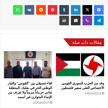
فيسبوك
‫X
لينكدإن
‏Tumblr
بينتيريست
‏Reddit
‏VKontakte
واتساب
تيلقرام
ڤايبر
مشاركة عبر البريد
طباعة
مقالات ذات صلة
وفد من الحزب السوري القومي
لقاء تنسيقي بين “القومي” والتيار
الاجتماعي التقى سفير فلسطين
الوطني الحر في بعلبك: المنطقة
تعاني حرماناً مزمناً ولا تعرف من
08/09/2018
الإنماء المتوازن غير اسمه
05/06/2021