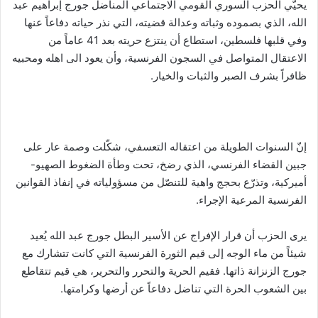
يحيّي الحزب السوري القومي الاجتماعي المناضل جورج إبراهيم عبد
الله، الذي بصموده وثباته وعدالة قضيته، التي نذر حياته دفاعاً عنها
وفي قلبها فلسطين، استطاع أن ينتزع حريته بعد 41 عاماً من
الاعتقال المتواصل في السجون الفرنسية، وأن يعود الى اهله ومحبيه
ظافراً بشرف الصبر والثبات والخيار.
إنّ السنوات الطويلة من اعتقاله التعسفي، شكّلت وصمة عار على
جبين القضاء الفرنسي، الذي رضخ، تحت وطأة الضغوط الصهيو-
أميركية، وتذرّع بحجج واهية للتنصّل من مسؤولياته في إنفاذ القوانين
الفرنسية المرعية الإجراء.
يرى الحزب أن قرار الإفراج عن الأسير البطل جورج عبد الله يُعيد
شيئاً من ماء الوجه إلى قيم الثورة الفرنسية التي كانت تتشارك مع
جورج الزنزانة ذاتها. فقيم الحرية والتحرر والتحرير، هي قيم تتقاطع
بين الشعوب الحرة التي تناضل دفاعاً عن أرضها وكرامتها.