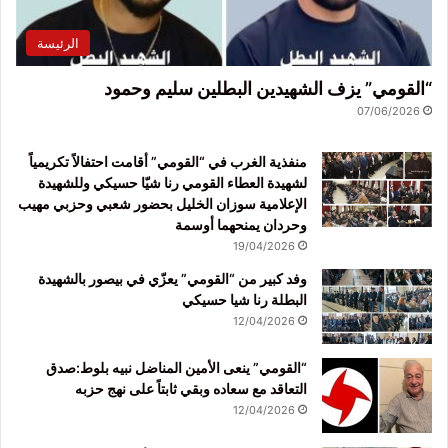
الرئيسة
“القومي” يزف الشهيدين البطلين سليم وحمود
07/06/2026
منفذية الغرب في “القومي” أقامت احتفالاً تكريمياً
لشهيدة العطاء القومي رنا شيّا حسيكي وللشهيدة
الإعلامية سوزان الخليل بحضور شعبي وحزبي مهيب
وحردان يمنحهما أوسمة
19/04/2026
وفد كبير من “القومي” يعزّي في بيصور بالشهيدة
البطلة رنا شيا حسيكي
12/04/2026
“القومي” ينعى الأمين المناضل نبيه بلوط:صدق
التعاقد مع سعاده وبقي ثابتاً على نهج حزبه
12/04/2026