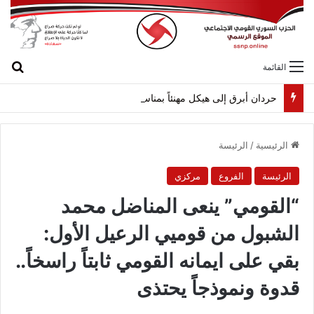
بح
القائمة
حردان أبرق إلى هيكل مهنئاً بمناسبة عيد الجيش
الرئيسية
/
الرئيسة
الرئيسة
الفروع
مركزي
“القومي” ينعى المناضل محمد
الشبول من قوميي الرعيل الأول:
بقي على ايمانه القومي ثابتاً راسخاً..
قدوة ونموذجاً يحتذى