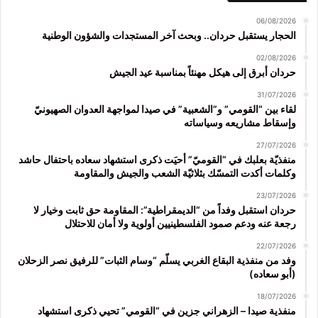
06/08/2026
الحجار يستقبل حردان.. وبحث آخر المستجدات والشؤون الوطنية
02/08/2026
حردان أبرق إلى هيكل مهنئاً بمناسبة عيد الجيش
31/07/2026
لقاء بين “القومي” و”الشعبية” في صيدا لمواجهة العدوان الصهيونيّ
وإسقاط مشاريعه وسياساته
27/07/2026
منفذيّة بعلبك في “القوميّ” أحيَت ذكرى استشهاد سعاده باحتفال حاشد
وكلمات أكدت التمسّك بثلاثيّة الشعب والجيش والمقاومة
23/07/2026
حردان استقبل وفداً من “الديمقراطية”: المقاومة حق ثابت وخيار لا
رجعة عنه ودعم صمود الفلسطينيين أولوية ولا أمان للاحتلال
22/07/2026
وفد من منفذية البقاع الغربي يسلّم “وسام الثبات” للرفيق نصر الزحلان
(أبو سعاده)
18/07/2026
منفذية صيدا – الزهراني جزين في “القومي” تحيي ذكرى استشهاد