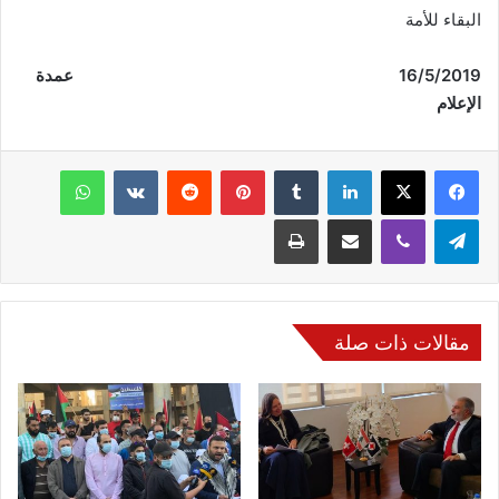
البقاء للأمة
5
16/
/2019 عمدة
الإعلام
فيسبوك
‫X
لينكدإن
‏Tumblr
بينتيريست
‏Reddit
‏VKontakte
واتساب
تيلقرام
ڤايبر
مشاركة عبر البريد
طباعة
مقالات ذات صلة