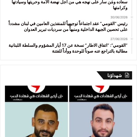
سعاده ومَن سار على نهجه هي من أجل نهضة الأمة وحريتها وسيادتها
وكرامتها
30/06/2026
رئيس “القومي” عقد اجتماعاً توجيهياً للمنفذين العامين في لبنان مشدداً
على تحصين الجبهة الداخلية ومنبهاً من سرديات تبرير العدوان
27/06/2026
“القومي”: “اتفاق الاطار” نسخة عن 17 أيار المشؤوم والسلطة اللبنانية
مطالبة بالتراجع عنه صوناً للوحدة ووأداً للفتنة
شهداؤنا