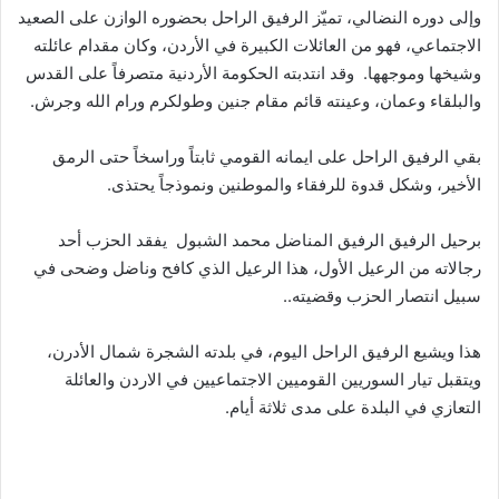
وإلى دوره النضالي، تميّز الرفيق الراحل بحضوره الوازن على الصعيد
الاجتماعي، فهو من العائلات الكبيرة في الأردن، وكان مقدام عائلته
وشيخها وموجهها. وقد انتدبته الحكومة الأردنية متصرفاً على القدس
والبلقاء وعمان، وعينته قائم مقام جنين وطولكرم ورام الله وجرش.
بقي الرفيق الراحل على ايمانه القومي ثابتاً وراسخاً حتى الرمق
الأخير، وشكل قدوة للرفقاء والموطنين ونموذجاً يحتذى.
برحيل الرفيق الرفيق المناضل محمد الشبول يفقد الحزب أحد
رجالاته من الرعيل الأول، هذا الرعيل الذي كافح وناضل وضحى في
سبيل انتصار الحزب وقضيته..
هذا ويشيع الرفيق الراحل اليوم، في بلدته الشجرة شمال الأدرن،
ويتقبل تيار السوريين القوميين الاجتماعيين في الاردن والعائلة
التعازي في البلدة على مدى ثلاثة أيام.