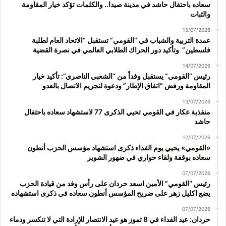
سعاده باحتفال حاشد في مدينة صيدا.. والكلمات تؤكد خيار المقاومة
والثبات
15/07/2026
عمدة التربية والشباب في “القومي” تستقبل “الاتحاد العام لطلبة
فلسطين” وتأكيد دور الحراك الطلابي العالمي في نصرة القضية
14/07/2026
رئيس “القومي” يستقبل وفداً من “الشعبي الناصري”: تأكيد خيار
المقاومة ورفض “اتفاق الإطار” ودعوة لتجريم الاتصال بالعدو
13/07/2026
منفذية عكار في القومي تحيي الذكرى 77 لاستشهاد سعاده باحتفال
حاشد
12/07/2026
«القومي» يحيي يوم الفداء ذكرى استشهاد مؤسس الحزب أنطون
سعاده بوقفة ولقاء حواري في ضهور الشوير
07/07/2026
رئيس “القومي” الأمين اسعد حردان على رأس وفد من قيادة الحزب
يضع اكليل زهر على ضريح المؤسس أنطون سعاده في ذكرى استشهاده
07/07/2026
حردان: عيد الفداء في 8 تموز هو عيد الانتصار للإرادة التي لا تنكسر ودماء