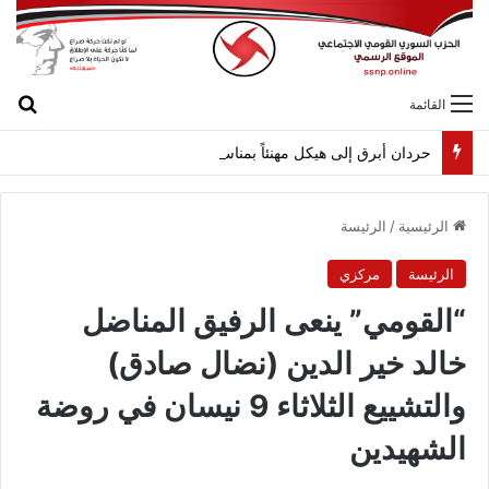
بح
القائمة
حردان أبرق إلى هيكل مهنئاً بمناسبة عيد الجيش
الرئيسية
/
الرئيسة
الرئيسة
مركزي
“القومي” ينعى الرفيق المناضل
خالد خير الدين (نضال صادق)
والتشييع الثلاثاء 9 نيسان في روضة
الشهيدين