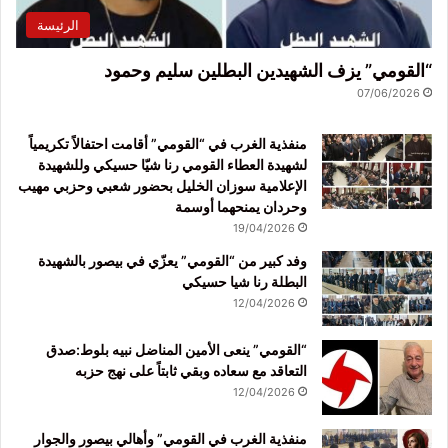
الرئيسة
“القومي” يزف الشهيدين البطلين سليم وحمود
07/06/2026
منفذية الغرب في “القومي” أقامت احتفالاً تكريمياً
لشهيدة العطاء القومي رنا شيّا حسيكي وللشهيدة
الإعلامية سوزان الخليل بحضور شعبي وحزبي مهيب
وحردان يمنحهما أوسمة
19/04/2026
وفد كبير من “القومي” يعزّي في بيصور بالشهيدة
البطلة رنا شيا حسيكي
12/04/2026
“القومي” ينعى الأمين المناضل نبيه بلوط:صدق
التعاقد مع سعاده وبقي ثابتاً على نهج حزبه
12/04/2026
منفذية الغرب في القومي” وأهالي بيصور والجوار