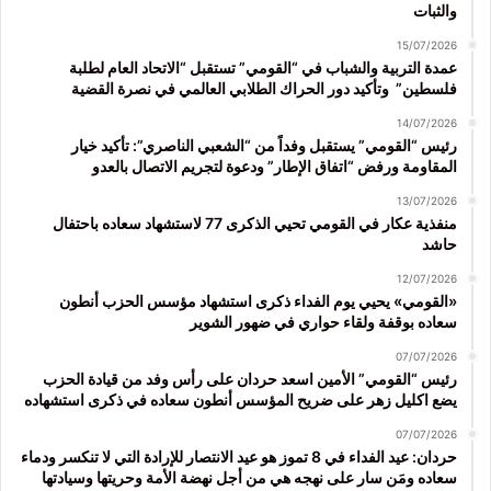
والثبات
15/07/2026
عمدة التربية والشباب في “القومي” تستقبل “الاتحاد العام لطلبة
فلسطين” وتأكيد دور الحراك الطلابي العالمي في نصرة القضية
14/07/2026
رئيس “القومي” يستقبل وفداً من “الشعبي الناصري”: تأكيد خيار
المقاومة ورفض “اتفاق الإطار” ودعوة لتجريم الاتصال بالعدو
13/07/2026
منفذية عكار في القومي تحيي الذكرى 77 لاستشهاد سعاده باحتفال
حاشد
12/07/2026
«القومي» يحيي يوم الفداء ذكرى استشهاد مؤسس الحزب أنطون
سعاده بوقفة ولقاء حواري في ضهور الشوير
07/07/2026
رئيس “القومي” الأمين اسعد حردان على رأس وفد من قيادة الحزب
يضع اكليل زهر على ضريح المؤسس أنطون سعاده في ذكرى استشهاده
07/07/2026
حردان: عيد الفداء في 8 تموز هو عيد الانتصار للإرادة التي لا تنكسر ودماء
سعاده ومَن سار على نهجه هي من أجل نهضة الأمة وحريتها وسيادتها