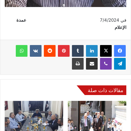
في 7/4/2024
عمدة
الإعلام
فيسبوك
‫X
لينكدإن
‏Tumblr
بينتيريست
‏Reddit
‏VKontakte
واتساب
تيلقرام
ڤايبر
مشاركة عبر البريد
طباعة
مقالات ذات صلة