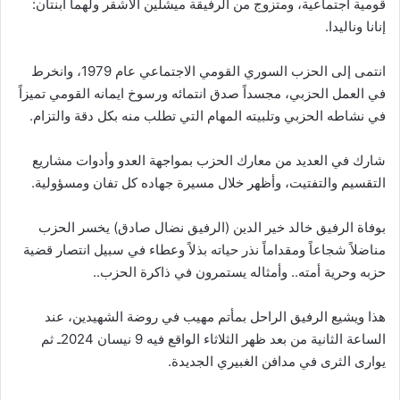
قومية اجتماعية، ومتزوج من الرفيقة ميشلين الاشقر ولهما ابنتان:
إنانا وناليدا.
انتمى إلى الحزب السوري القومي الاجتماعي عام 1979، وانخرط
في العمل الحزبي، مجسداً صدق انتمائه ورسوخ ايمانه القومي تميزاً
في نشاطه الحزبي وتلبيته المهام التي تطلب منه بكل دقة والتزام.
شارك في العديد من معارك الحزب بمواجهة العدو وأدوات مشاريع
التقسيم والتفتيت، وأظهر خلال مسيرة جهاده كل تفان ومسؤولية.
بوفاة الرفيق خالد خير الدين (الرفيق نضال صادق) يخسر الحزب
مناضلاً شجاعاً ومقداماً نذر حياته بذلاً وعطاء في سبيل انتصار قضية
حزبه وحرية أمته.. وأمثاله يستمرون في ذاكرة الحزب..
هذا ويشيع الرفيق الراحل بمأتم مهيب في روضة الشهيدين، عند
الساعة الثانية من بعد ظهر الثلاثاء الواقع فيه 9 نيسان 2024ـ ثم
يوارى الثرى في مدافن الغبيري الجديدة.