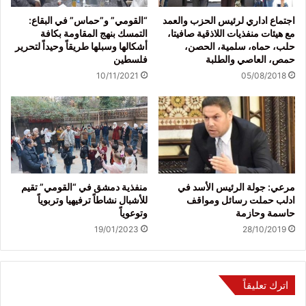
اجتماع اداري لرئيس الحزب والعمد
“القومي” و”حماس” في البقاع:
مع هيئات منفذيات اللاذقية صافيتا،
التمسك بنهج المقاومة بكافة
حلب، حماه، سلمية، الحصن،
أشكالها وسبلها طريقاً وحيداً لتحرير
حمص، العاصي والطلبة
فلسطين
10/11/2021
05/08/2018
مرعي: جولة الرئيس الأسد في
منفذية دمشق في “القومي” تقيم
ادلب حملت رسائل ومواقف
للأشبال نشاطاً ترفيهيا وتربوياً
حاسمة وحازمة
وتوعوياً
19/01/2023
28/10/2019
اترك تعليقاً