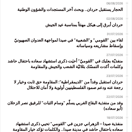
06/08/2026
الحجار يستقبل حردان.. وبحث آخر المستجدات والشؤون الوطنية
02/08/2026
حردان أبرق إلى هيكل مهنئاً بمناسبة عيد الجيش
31/07/2026
لقاء بين “القومي” و”الشعبية” في صيدا لمواجهة العدوان الصهيونيّ
وإسقاط مشاريعه وسياساته
27/07/2026
منفذيّة بعلبك في “القوميّ” أحيَت ذكرى استشهاد سعاده باحتفال حاشد
وكلمات أكدت التمسّك بثلاثيّة الشعب والجيش والمقاومة
23/07/2026
حردان استقبل وفداً من “الديمقراطية”: المقاومة حق ثابت وخيار لا
رجعة عنه ودعم صمود الفلسطينيين أولوية ولا أمان للاحتلال
22/07/2026
وفد من منفذية البقاع الغربي يسلّم “وسام الثبات” للرفيق نصر الزحلان
(أبو سعاده)
18/07/2026
منفذية صيدا – الزهراني جزين في “القومي” تحيي ذكرى استشهاد
سعاده باحتفال حاشد في مدينة صيدا.. والكلمات تؤكد خيار المقاومة