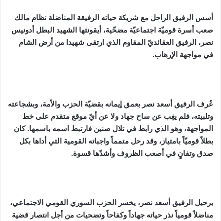
أسس الرفيق الراحل مع شريكة حياته الرفيقة المناضلة نظام مالك
صعب أسرة قوميّة اجتماعيّة مضحّية، أيقونتها الشهيد البطل أدونيس
نصر، الرفيق العقائديّ المقاوم الذي ارتقى شهيدا من أرض الشام
في مواجهة الإرهاب.
عُرف الرفيق أسعد نصر بعمق إيمانه بقضيّة الحزب والأمة، وبشجاعته
وتلبيته، فلم يغِب عن ساح جهاد ولا عن أيّ موقع متقدم على خط
المواجهة، وهو الذي رابط في تلال صنين فارتبط اسمه باسمها. كان
بطلاً قوميّاً بامتياز، وقد رحل متمماً واجباته القومية التي أداها بكل
صدق وتفانٍ في أصعب الظروف وأشدّها قسوة.
برحيل الرفيق أسعد نصر، يخسر الحزب السوري القومي الاجتماعي،
مناضلاً قومياً نذر حياته جهاداً وكفاحاً وتضحيات من أجل انتصار قضية