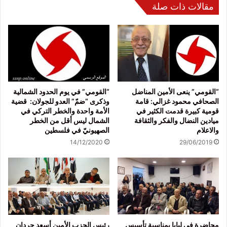
مقالات ذات صلة
“القومي” ينعى الأمين المناضل
“القومي” في يوم الحدود الشمالية
الصحافي محمود غزالي: قامة
وذكرى “ضمّ” العدو للجولان: قضية
قومية كبيرة قدمت الكثير في
الأمة واحدة والخطر التركي في
ميادين النضال والفكر والثقافة
الشمال ليس أقل من الخطر
والاعلام
الصهيونيّ في فلسطين
14/12/2020
29/06/2019
محاضرة في لبايا بمناسبة تأسيس
رئيس الحزب الأمين أسعد حردان