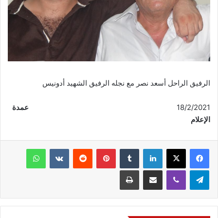
الرفيق الراحل أسعد نصر مع نجله الرفيق الشهيد أدونيس
18/2/2021
عمدة
الإعلام
فيسبوك
‫X
لينكدإن
‏Tumblr
بينتيريست
‏Reddit
‏VKontakte
واتساب
تيلقرام
ڤايبر
مشاركة عبر البريد
طباعة