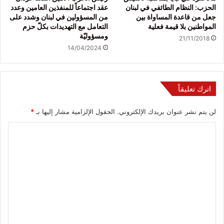
الحزب: النظام الطائفي في لبنان
عقد اجتماعاً للمنفذين العامين وعدد
جعل من قاعدة المساواة بين
من المسؤولين في لبنان وشدد على
المواطنين بلا قيمة فعلية
التعامل مع التهديدات بكلّ حزم
ومسؤوليّة
21/11/2018
14/04/2024
اترك تعليقاً
لن يتم نشر عنوان بريدك الإلكتروني.
الحقول الإلزامية مشار إليها بـ
*
ا
ل
ت
ع
ل
ي
ق