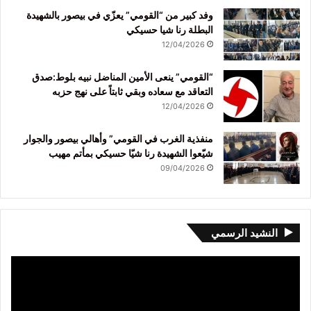
وفد كبير من “القومي” يعزّي في بيصور بالشهيدة
البطلة رنا شيا حسيكي
12/04/2026
“القومي” ينعى الأمين المناضل نبيه بلوط:صدق
التعاقد مع سعاده وبقي ثابتاً على نهج حزبه
12/04/2026
منفذية الغرب في القومي” وأهالي بيصور والجوار
شيّعوا الشهيدة رنا شيّا حسيكي بمأتم مهيب
09/04/2026
النشيد الرسمي
مشغل
الفيديو