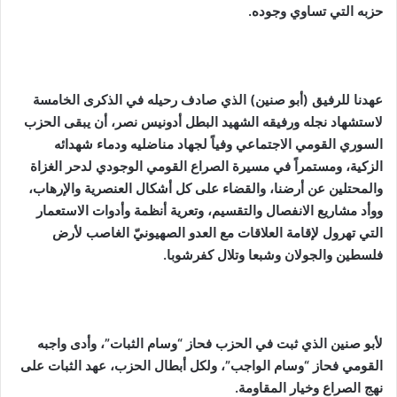
حزبه التي تساوي وجوده.
عهدنا للرفيق (أبو صنين) الذي صادف رحيله في الذكرى الخامسة
لاستشهاد نجله ورفيقه الشهيد البطل أدونيس نصر، أن يبقى الحزب
السوري القومي الاجتماعي وفياً لجهاد مناضليه ودماء شهدائه
الزكية، ومستمراً في مسيرة الصراع القومي الوجودي لدحر الغزاة
والمحتلين عن أرضنا، والقضاء على كل أشكال العنصرية والإرهاب،
ووأد مشاريع الانفصال والتقسيم، وتعرية أنظمة وأدوات الاستعمار
التي تهرول لإقامة العلاقات مع العدو الصهيونيّ الغاصب لأرض
فلسطين والجولان وشبعا وتلال كفرشوبا.
لأبو صنين الذي ثبت في الحزب فحاز “وسام الثبات”، وأدى واجبه
القومي فحاز “وسام الواجب”، ولكل أبطال الحزب، عهد الثبات على
نهج الصراع وخيار المقاومة.