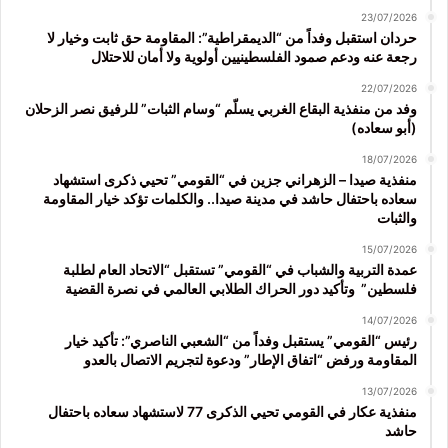
23/07/2026
حردان استقبل وفداً من “الديمقراطية”: المقاومة حق ثابت وخيار لا
رجعة عنه ودعم صمود الفلسطينيين أولوية ولا أمان للاحتلال
22/07/2026
وفد من منفذية البقاع الغربي يسلّم “وسام الثبات” للرفيق نصر الزحلان
(أبو سعاده)
18/07/2026
منفذية صيدا – الزهراني جزين في “القومي” تحيي ذكرى استشهاد
سعاده باحتفال حاشد في مدينة صيدا.. والكلمات تؤكد خيار المقاومة
والثبات
15/07/2026
عمدة التربية والشباب في “القومي” تستقبل “الاتحاد العام لطلبة
فلسطين” وتأكيد دور الحراك الطلابي العالمي في نصرة القضية
14/07/2026
رئيس “القومي” يستقبل وفداً من “الشعبي الناصري”: تأكيد خيار
المقاومة ورفض “اتفاق الإطار” ودعوة لتجريم الاتصال بالعدو
13/07/2026
منفذية عكار في القومي تحيي الذكرى 77 لاستشهاد سعاده باحتفال
حاشد