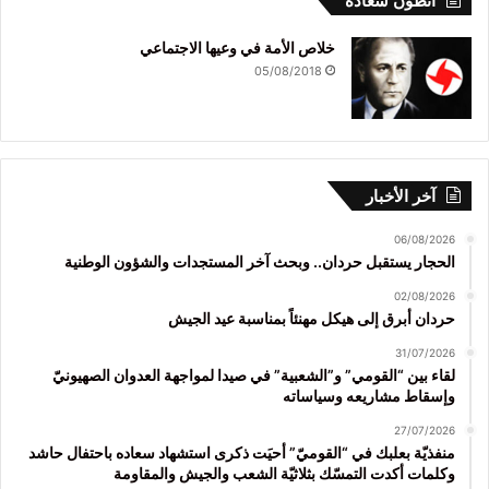
انطون سعاده
خلاص الأمة في وعيها الاجتماعي
05/08/2018
آخر الأخبار
06/08/2026
الحجار يستقبل حردان.. وبحث آخر المستجدات والشؤون الوطنية
02/08/2026
حردان أبرق إلى هيكل مهنئاً بمناسبة عيد الجيش
31/07/2026
لقاء بين “القومي” و”الشعبية” في صيدا لمواجهة العدوان الصهيونيّ
وإسقاط مشاريعه وسياساته
27/07/2026
منفذيّة بعلبك في “القوميّ” أحيَت ذكرى استشهاد سعاده باحتفال حاشد
وكلمات أكدت التمسّك بثلاثيّة الشعب والجيش والمقاومة