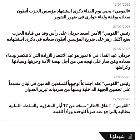
12/07/2026
«القومي» يحيي يوم الفداء ذكرى استشهاد مؤسس الحزب أنطون
سعاده بوقفة ولقاء حواري في ضهور الشوير
07/07/2026
رئيس “القومي” الأمين اسعد حردان على رأس وفد من قيادة الحزب
يضع اكليل زهر على ضريح المؤسس أنطون سعاده في ذكرى استشهاده
07/07/2026
حردان: عيد الفداء في 8 تموز هو عيد الانتصار للإرادة التي لا تنكسر ودماء
سعاده ومَن سار على نهجه هي من أجل نهضة الأمة وحريتها وسيادتها
وكرامتها
30/06/2026
رئيس “القومي” عقد اجتماعاً توجيهياً للمنفذين العامين في لبنان مشدداً
على تحصين الجبهة الداخلية ومنبهاً من سرديات تبرير العدوان
27/06/2026
“القومي”: “اتفاق الاطار” نسخة عن 17 أيار المشؤوم والسلطة اللبنانية
مطالبة بالتراجع عنه صوناً للوحدة ووأداً للفتنة
شهداؤنا