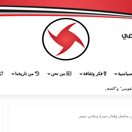
ياسية
فكر وثقافة
من نحن
من تاريخنا
لقاء بين “القومي” و”الشعبية” في صيدا لمواجهة العدوان الصهيونيّ وإسقاط مشاريعه وسياساته
ن مناضل وفنان مبدع ونقابي مميز