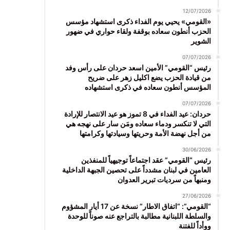
12/07/2026
«القومي» يحيي يوم الفداء ذكرى استشهاد مؤسس
الحزب أنطون سعاده بوقفة ولقاء حواري في ضهور
الشوير
07/07/2026
رئيس “القومي” الأمين اسعد حردان على رأس وفد
من قيادة الحزب يضع اكليل زهر على ضريح
المؤسس أنطون سعاده في ذكرى استشهاده
07/07/2026
حردان: عيد الفداء في 8 تموز هو عيد الانتصار للإرادة
التي لا تنكسر ودماء سعاده ومَن سار على نهجه هي
من أجل نهضة الأمة وحريتها وسيادتها وكرامتها
30/06/2026
رئيس “القومي” عقد اجتماعاً توجيهياً للمنفذين
العامين في لبنان مشدداً على تحصين الجبهة الداخلية
ومنبهاً من سرديات تبرير العدوان
27/06/2026
“القومي”: “اتفاق الاطار” نسخة عن 17 أيار المشؤوم
والسلطة اللبنانية مطالبة بالتراجع عنه صوناً للوحدة
ووأداً للفتنة