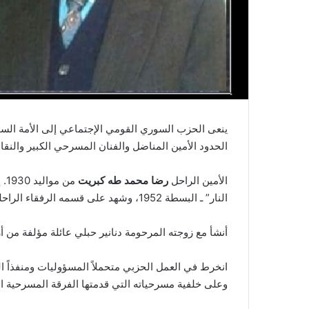
ينعى الحزب السوري القومي الإجتماعي إلى الأمة السو
الحدود الأمين المناضل والفنان المسرحي الكبير والنق
الأمين الراحل
رضا محمد طه كبريت
من
النار” ـ البسطة 1952، وشهد على قسمه الرفقاء الراحلون: محي الدين كريدية، عبد الغني بكداش، وسليم بتلوني.
أنشأ مع زوجته المرحومة دنانير حبلي عائلة مؤلفة من أر
انخرط في العمل الحزبي متحملاً المسؤوليات ومنفذاً الم
وعلى خلفية مسرحياته التي قدمتها الفرقة المسرحية 