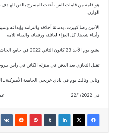
هو قامة من قامات الفن، أغنت المسرح بالفن الهادف،
الوازن.
الأمين رضا كبيرت، بدماثة أخلاقه والتزامه وإبداعه وت
وأبناء شعبنا. كل العزاء لعائلته ورفقائه والبقاء للامة.
بشيع يوم الأحد 23 كانون الثاني 2022 في جامع الخاشقجي ـ بيروت بعد صلاة العصر، ويواري الثرى في مدافن الشهداء.
تقبل التعازي بعد الدفن في منزله الكائن في رأس بيروت ـ
وثاني وثالث يوم في نادي خريجي الجامعة الأميركية ـ الحمرا من الساعة 3 بعد ا
في 22/1/2022 عمدة الإعلام
فيسبوك
‫X
لينكدإن
‏Tumblr
بينتيريست
‏Reddit
‏te