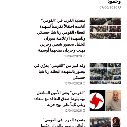
وحمود
07/06/2026
منفذية الغرب في “القومي”
أقامت احتفالاً تكريمياً لشهيدة
العطاء القومي رنا شيّا حسيكي
وللشهيدة الإعلامية سوزان
الخليل بحضور شعبي وحزبي
مهيب وحردان يمنحهما أوسمة
19/04/2026
وفد كبير من “القومي” يعزّي في
بيصور بالشهيدة البطلة رنا شيا
حسيكي
12/04/2026
“القومي” ينعى الأمين المناضل
نبيه بلوط:صدق التعاقد مع سعاده
وبقي ثابتاً على نهج حزبه
12/04/2026
منفذية الغرب في القومي”
وأهالي بيصور والجوار شيّعوا