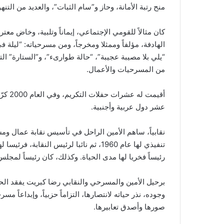
منح رتبة الأمانة، وحاز و”سام الثبات”، والعديد من التنه
كان مثالاً للقومي الإجتماعي، إيماناً وتلبية، وخاض م
الهادفة، مؤلفاً وممثلا ومخرجاً، ومن مسرحياته: “ليلة
من المسرحيات والأعمال.
أقيمت
عشر دول عربية وأجنبية.
نقابياً، ساهم الأمين الراحل في تأسيس نقابة عمال و
رئيساً فخريا لها مدى الحياة. وكذلك، كان رئيساً لمجلس 
برحيل الأمين والمسرحي والنقابي رضا كبريت يفقد ال
وجوده، نذر حياته لانتصارها، التزاماً حزبياً، وإبداعاً 
صورها وأصدق تعابيرها.