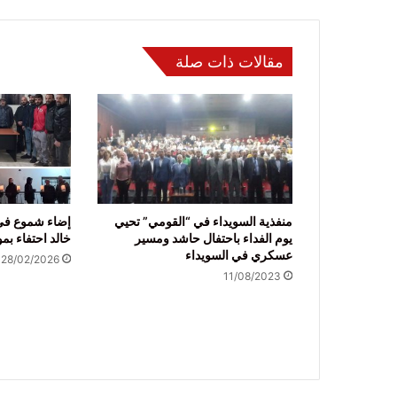
مقالات ذات صلة
منفذية السويداء في “القومي” تحيي
إضاء شموع في
يوم الفداء باحتفال حاشد ومسير
خالد احتفاء بم
عسكري في السويداء
28/02/2026
11/08/2023