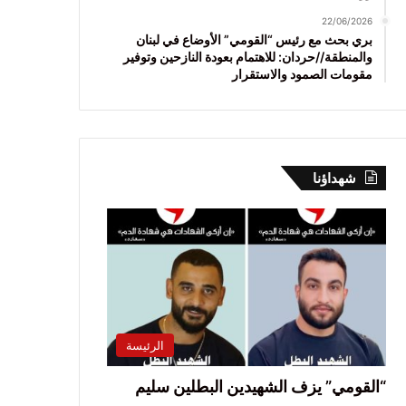
22/06/2026
بري بحث مع رئيس “القومي” الأوضاع في لبنان
والمنطقة//حردان: للاهتمام بعودة النازحين وتوفير
مقومات الصمود والاستقرار
شهداؤنا
الرئيسة
“القومي” يزف الشهيدين البطلين سليم