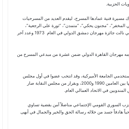
ويات الحزبية.
عترك مسيرة فنية عمادها المسرح، ليقدم العديد من المسرحيات
 في المخفر”، “مجنون يحكي”، “متمدن”، “ثورة على الرجعية”،
“يلي بلا مصيبة عجيبة”، “حالة طوارىء”، و”الستارة” التي نالت جائزة مهرجان دمشق الدولي في العام 1973 وعدد آخر
 له عشرات حفلات التكريم، وفي العام 2000 كرّمه مهرجان القاهرة الدولي ضمن عشرة من مبدعي المسرح من
مستخدمي الجامعة الأميركية، وقد انتخب عضوا في أول مجلس
تنفيذي لها عام 1960، ثم نائبا لرئيس النقابة، فرئيسا لها بين العامين 1990 و2000، وبقرار من مجلس النقابة صار
المندوبين في الاتحاد العمالي العام.
حزب السوري القومي الإجتماعي مناضلاً آمن بقضية تساوي
مسرحياً هادفاً جسد من خلاله رسالة الحق والخير والجمال في أبهى