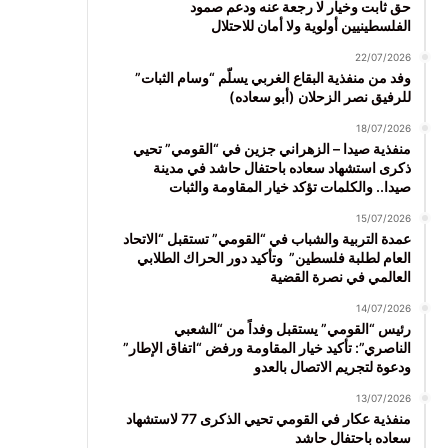
حق ثابت وخيار لا رجعة عنه ودعم صمود
الفلسطينيين أولوية ولا أمان للاحتلال
22/07/2026
وفد من منفذية البقاع الغربي يسلّم “وسام الثبات”
للرفيق نصر الزحلان (أبو سعاده)
18/07/2026
منفذية صيدا – الزهراني جزين في “القومي” تحيي
ذكرى استشهاد سعاده باحتفال حاشد في مدينة
صيدا.. والكلمات تؤكد خيار المقاومة والثبات
15/07/2026
عمدة التربية والشباب في “القومي” تستقبل “الاتحاد
العام لطلبة فلسطين” وتأكيد دور الحراك الطلابي
العالمي في نصرة القضية
14/07/2026
رئيس “القومي” يستقبل وفداً من “الشعبي
الناصري”: تأكيد خيار المقاومة ورفض “اتفاق الإطار”
ودعوة لتجريم الاتصال بالعدو
13/07/2026
منفذية عكار في القومي تحيي الذكرى 77 لاستشهاد
سعاده باحتفال حاشد