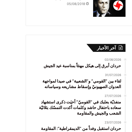
05/08/2018
آخر الأخبار
02/08/2026
حردان أبرق إلى هيكل مهنئاً بمناسبة عيد الجيش
31/07/2026
لقاء بين “القومي” و”الشعبية” في صيدا لمواجهة
العدوان الصهيونيّ وإسقاط مشاريعه وسياساته
27/07/2026
منفذيّة بعلبك في “القوميّ” أحيَت ذكرى استشهاد
سعاده باحتفال حاشد وكلمات أكدت التمسّك بثلاثيّة
الشعب والجيش والمقاومة
23/07/2026
حردان استقبل وفداً من “الديمقراطية”: المقاومة