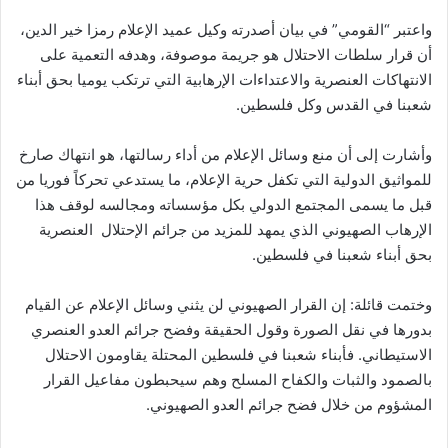
واعتبر “القومي” في بيان أصدرته وكيل عميد الإعلام رمزا خير الدين،
أن قرار سلطات الاحتلال هو جريمة موصوفة، وهدفه التعمية على
الانتهاكات العنصرية والاعتداءات الإرهابية التي ترتكب يوميا بحق أبناء
شعبنا في القدس وكل فلسطين.
وأشارت إلى أن منع وسائل الإعلام من أداء رسالتها، هو انتهاك صارخ
للمواثيق الدولية التي تكفل حرية الإعلام، ما يستدعي تحركاً فوريا من
قبل ما يسمى المجتمع الدولي بكل مؤسساته ومجالسه لوقف هذا
الإرهاب الصهيوني الذي يمهد للمزيد من جرائم الإحتلال العنصرية
بحق أبناء شعبنا في فلسطين.
وختمت قائلة: إن القرار الصهيوني لن يثني وسائل الإعلام عن القيام
بدورها في نقل الصورة وقول الحقيقة وفضح جرائم العدو العنصري
الاستيطاني. فأبناء شعبنا في فلسطين المحتلة يقاومون الاحتلال
بالصمود والثبات والكفاح المسلح وهم سيحبطون مفاعيل القرار
المشؤوم من خلال فضح جرائم العدو الصهيوني.