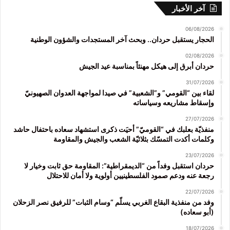
آخر الأخبار
06/08/2026
الحجار يستقبل حردان.. وبحث آخر المستجدات والشؤون الوطنية
02/08/2026
حردان أبرق إلى هيكل مهنئاً بمناسبة عيد الجيش
31/07/2026
لقاء بين “القومي” و”الشعبية” في صيدا لمواجهة العدوان الصهيونيّ
وإسقاط مشاريعه وسياساته
27/07/2026
منفذيّة بعلبك في “القوميّ” أحيَت ذكرى استشهاد سعاده باحتفال حاشد
وكلمات أكدت التمسّك بثلاثيّة الشعب والجيش والمقاومة
23/07/2026
حردان استقبل وفداً من “الديمقراطية”: المقاومة حق ثابت وخيار لا
رجعة عنه ودعم صمود الفلسطينيين أولوية ولا أمان للاحتلال
22/07/2026
وفد من منفذية البقاع الغربي يسلّم “وسام الثبات” للرفيق نصر الزحلان
(أبو سعاده)
18/07/2026