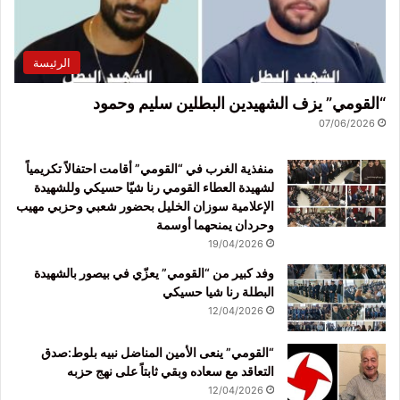
الرئيسة
“القومي” يزف الشهيدين البطلين سليم وحمود
07/06/2026
منفذية الغرب في “القومي” أقامت احتفالاً تكريمياً
لشهيدة العطاء القومي رنا شيّا حسيكي وللشهيدة
الإعلامية سوزان الخليل بحضور شعبي وحزبي مهيب
وحردان يمنحهما أوسمة
19/04/2026
وفد كبير من “القومي” يعزّي في بيصور بالشهيدة
البطلة رنا شيا حسيكي
12/04/2026
“القومي” ينعى الأمين المناضل نبيه بلوط:صدق
التعاقد مع سعاده وبقي ثابتاً على نهج حزبه
12/04/2026