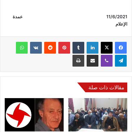
6
/
11
/2021 عمدة
الإعلام
فيسبوك
‫X
لينكدإن
‏Tumblr
بينتيريست
‏Reddit
‏VKontakte
واتساب
تيلقرام
ڤايبر
مشاركة عبر البريد
طباعة
مقالات ذات صلة