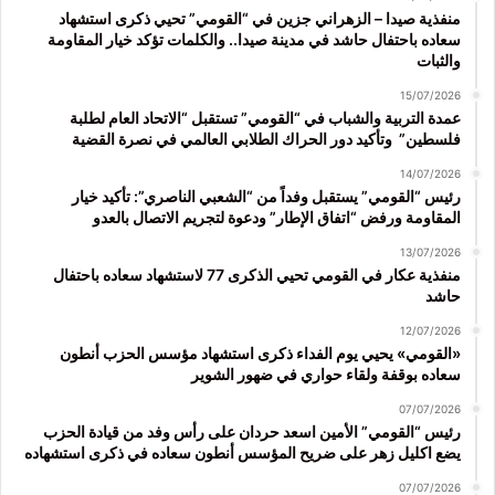
منفذية صيدا – الزهراني جزين في “القومي” تحيي ذكرى استشهاد
سعاده باحتفال حاشد في مدينة صيدا.. والكلمات تؤكد خيار المقاومة
والثبات
15/07/2026
عمدة التربية والشباب في “القومي” تستقبل “الاتحاد العام لطلبة
فلسطين” وتأكيد دور الحراك الطلابي العالمي في نصرة القضية
14/07/2026
رئيس “القومي” يستقبل وفداً من “الشعبي الناصري”: تأكيد خيار
المقاومة ورفض “اتفاق الإطار” ودعوة لتجريم الاتصال بالعدو
13/07/2026
منفذية عكار في القومي تحيي الذكرى 77 لاستشهاد سعاده باحتفال
حاشد
12/07/2026
«القومي» يحيي يوم الفداء ذكرى استشهاد مؤسس الحزب أنطون
سعاده بوقفة ولقاء حواري في ضهور الشوير
07/07/2026
رئيس “القومي” الأمين اسعد حردان على رأس وفد من قيادة الحزب
يضع اكليل زهر على ضريح المؤسس أنطون سعاده في ذكرى استشهاده
07/07/2026