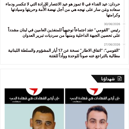
حردان: عيد الفداء في 8 تموز هو عيد الانتصار للإرادة التي لا تنكسر ودماء
سعاده ومَن سار على نهجه هي من أجل نهضة الأمة وحريتها وسيادتها
وكرامتها
30/06/2026
رئيس “القومي” عقد اجتماعاً توجيهياً للمنفذين العامين في لبنان مشدداً
على تحصين الجبهة الداخلية ومنبهاً من سرديات تبرير العدوان
27/06/2026
“القومي”: “اتفاق الاطار” نسخة عن 17 أيار المشؤوم والسلطة اللبنانية
مطالبة بالتراجع عنه صوناً للوحدة ووأداً للفتنة
شهداؤنا