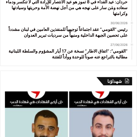
حردان: عيد الفداء في 8 تموز هو عيد الانتصار للإرادة التي لا تنكسر ودماء
سعاده ومَن سار على نهجه هي من أجل نهضة الأمة وحريتها وسيادتها
وكرامتها
30/06/2026
رئيس “القومي” عقد اجتماعاً توجيهياً للمنفذين العامين في لبنان مشدداً
على تحصين الجبهة الداخلية ومنبهاً من سرديات تبرير العدوان
27/06/2026
“القومي”: “اتفاق الاطار” نسخة عن 17 أيار المشؤوم والسلطة اللبنانية
مطالبة بالتراجع عنه صوناً للوحدة ووأداً للفتنة
شهداؤنا