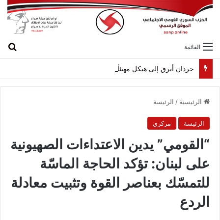
بح
القائمة
حردان أبرق إلى هيكل مهنئاً بمناسبة عيد الجيش
الرئيسية
/
الرئيسة
الرئيسة
مركزي
“القومي” يدين الاعتداءات الصهيونية
على لبنان: تؤكد الحاجة الماسّة
للتمسّك بعناصر القوة وتثبيت معادلة
الردع