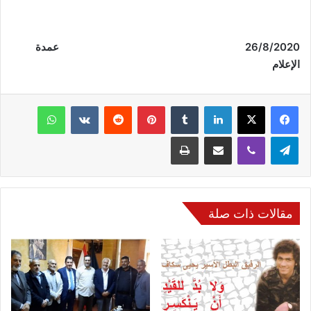
26/8/2020
عمدة
الإعلام
فيسبوك
‫X
لينكدإن
‏Tumblr
بينتيريست
‏Reddit
‏VKontakte
واتساب
تيلقرام
ڤايبر
مشاركة عبر البريد
طباعة
مقالات ذات صلة