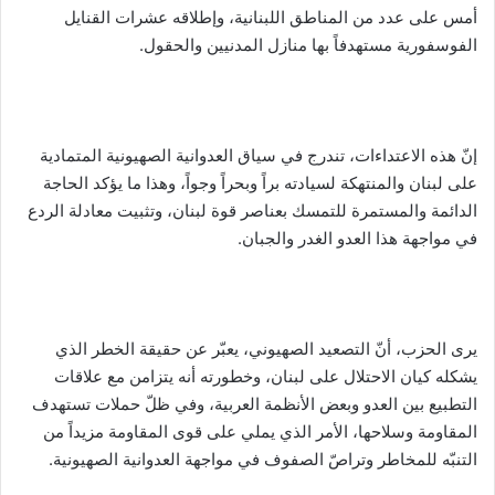
أمس على عدد من المناطق اللبنانية، وإطلاقه عشرات القنايل
الفوسفورية مستهدفاً بها منازل المدنيين والحقول.
إنّ هذه الاعتداءات، تندرج في سياق العدوانية الصهيونية المتمادية
على لبنان والمنتهكة لسيادته براً وبحراً وجواً، وهذا ما يؤكد الحاجة
الدائمة والمستمرة للتمسك بعناصر قوة لبنان، وتثبيت معادلة الردع
في مواجهة هذا العدو الغدر والجبان.
يرى الحزب، أنّ التصعيد الصهيوني، يعبّر عن حقيقة الخطر الذي
يشكله كيان الاحتلال على لبنان، وخطورته أنه يتزامن مع علاقات
التطبيع بين العدو وبعض الأنظمة العربية، وفي ظلّ حملات تستهدف
المقاومة وسلاحها، الأمر الذي يملي على قوى المقاومة مزيداً من
التنبّه للمخاطر وتراصّ الصفوف في مواجهة العدوانية الصهيونية.