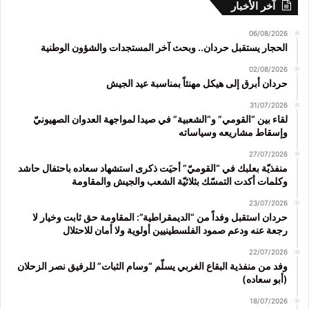
آخر الأخبار
06/08/2026
الحجار يستقبل حردان.. وبحث آخر المستجدات والشؤون الوطنية
02/08/2026
حردان أبرق إلى هيكل مهنئاً بمناسبة عيد الجيش
31/07/2026
لقاء بين “القومي” و”الشعبية” في صيدا لمواجهة العدوان الصهيونيّ
وإسقاط مشاريعه وسياساته
27/07/2026
منفذيّة بعلبك في “القوميّ” أحيَت ذكرى استشهاد سعاده باحتفال حاشد
وكلمات أكدت التمسّك بثلاثيّة الشعب والجيش والمقاومة
23/07/2026
حردان استقبل وفداً من “الديمقراطية”: المقاومة حق ثابت وخيار لا
رجعة عنه ودعم صمود الفلسطينيين أولوية ولا أمان للاحتلال
22/07/2026
وفد من منفذية البقاع الغربي يسلّم “وسام الثبات” للرفيق نصر الزحلان
(أبو سعاده)
18/07/2026