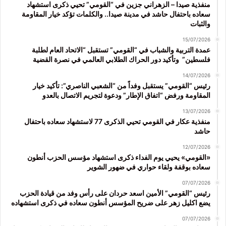
منفذية صيدا – الزهراني جزين في “القومي” تحيي ذكرى استشهاد
سعاده باحتفال حاشد في مدينة صيدا.. والكلمات تؤكد خيار المقاومة
والثبات
15/07/2026
عمدة التربية والشباب في “القومي” تستقبل “الاتحاد العام لطلبة
فلسطين” وتأكيد دور الحراك الطلابي العالمي في نصرة القضية
14/07/2026
رئيس “القومي” يستقبل وفداً من “الشعبي الناصري”: تأكيد خيار
المقاومة ورفض “اتفاق الإطار” ودعوة لتجريم الاتصال بالعدو
13/07/2026
منفذية عكار في القومي تحيي الذكرى 77 لاستشهاد سعاده باحتفال
حاشد
12/07/2026
«القومي» يحيي يوم الفداء ذكرى استشهاد مؤسس الحزب أنطون
سعاده بوقفة ولقاء حواري في ضهور الشوير
07/07/2026
رئيس “القومي” الأمين اسعد حردان على رأس وفد من قيادة الحزب
يضع اكليل زهر على ضريح المؤسس أنطون سعاده في ذكرى استشهاده
07/07/2026