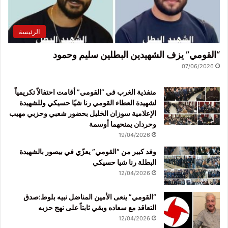
الرئيسة
“القومي” يزف الشهيدين البطلين سليم وحمود
07/06/2026
منفذية الغرب في “القومي” أقامت احتفالاً تكريمياً
لشهيدة العطاء القومي رنا شيّا حسيكي وللشهيدة
الإعلامية سوزان الخليل بحضور شعبي وحزبي مهيب
وحردان يمنحهما أوسمة
19/04/2026
وفد كبير من “القومي” يعزّي في بيصور بالشهيدة
البطلة رنا شيا حسيكي
12/04/2026
“القومي” ينعى الأمين المناضل نبيه بلوط:صدق
التعاقد مع سعاده وبقي ثابتاً على نهج حزبه
12/04/2026