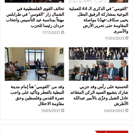
“القومي” في الذكرى الـ 44 للعملية
تحالف القوى الفلسطينية في
النوعية بمشاركة الرفيق البطل
الشمال زار “القومي” في طرابلس
يحيى سكاف:عهدُنا مواصلة
مهنئاً بمناسبة عيد التأسيس وانتخاب
المقاومة حتى تحرير الأرض
حردان رئيسا للحزب
والأسرى
17/11/2021
11/03/2022
الحسنية على رأس وفد حزبي
وفد من “القومي” هنأ إمام مدينة
شارك بتشييع العميد الركن المتقاعد
النبطية بالفطر وتأكيد على واجب
عادل الشبل وعزّى بالأمير عبدالله
نصرة القدس وفلسطين وحق
الأطرش
مقاومة الاحتلال
15/05/2021
04/04/2021