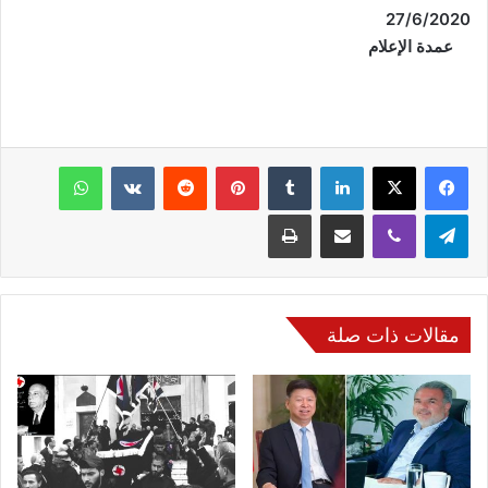
27
/
6
/2020
عمدة الإعلام
فيسبوك
‫X
لينكدإن
‏Tumblr
بينتيريست
‏Reddit
‏VKontakte
واتساب
تيلقرام
ڤايبر
مشاركة عبر البريد
طباعة
مقالات ذات صلة