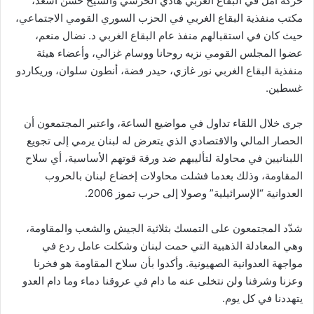
حركة أمل في البقاع الغربي هادي الحرشي والشيخ حسن أسعد،
مكتب منفذية البقاع الغربي في الحزب السوري القومي الاجتماعي،
حيث كان في استقبالهم منفذ عام البقاع الغربي د. نضال منعم،
عضوا المجلس القومي نزيه روحانا ووسام غزالي، وأعضاء هيئة
منفذية البقاع الغربي نور غازي، حيدر فضة، أنطون سلوان، وريكاردو
غسطين.
جرى خلال اللقاء تداول في مواضيع الساعة، واعتبر المجتمعون أن
الحصار المالي والاقتصادي الذي يتعرض له لبنان يرمي إلى تجويع
اللبنانيين في محاولة لتأليبهم ضد ورقة قوتهم الأساسية، أي سلاح
المقاومة، وذلك بعدما فشلت محاولات إخضاع لبنان بالحروب
العدوانية “الإسرائيلية” وصولا إلى حرب تموز 2006.
شدّد المجتمعون على التمسك بثلاثية الجيش والشعب والمقاومة،
وهي المعادلة الذهبية التي حمت لبنان وشكلت عامل ردع في
مواجهة العدوانية الصهيونية. وأكدوا بأن سلاح المقاومة هو فخرنا
وعزنا وشرفنا ولن نتخلى عنه ما دام في عروقنا دماء وما دام العدو
يتهددنا في كل يوم.