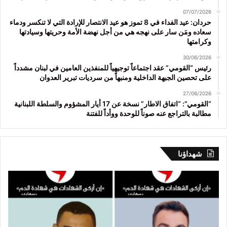
07/07/2026
حردان: عيد الفداء في 8 تموز هو عيد الانتصار للإرادة التي لا تنكسر ودماء
سعاده ومَن سار على نهجه هي من أجل نهضة الأمة وحريتها وسيادتها
وكرامتها
30/06/2026
رئيس “القومي” عقد اجتماعاً توجيهياً للمنفذين العامين في لبنان مشدداً
على تحصين الجبهة الداخلية ومنبهاً من سرديات تبرير العدوان
27/06/2026
“القومي”: “اتفاق الاطار” نسخة عن 17 أيار المشؤوم والسلطة اللبنانية
مطالبة بالتراجع عنه صوناً للوحدة ووأداً للفتنة
شهداؤنا