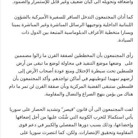
واضعافه وتحويله الى كيان ضعيف وغير قابل للإستمرار والصمود.
كما أدان المجتمعون التدخل السافر للسفيرة الأميركية بالشؤون
اللبنانية الداخلية وتوجيهها الرسائل المباشرة وغير المباشرة يمينا
ويسارا متخطية الأعراف الدبلوماسية المتبعة بين الدول ذات
السيادة.
رأى المجتمعون بأن المخططين لصفقة القرن ما زالوا مصممين
على وضعها موضع التنفيذ في محاولة لوضع ما تبقى من أرض
فلسطين تحت سيطرة الإحتلال ومنع عودة أصحاب الأرض إلى
أرضهم تمهيدا لتوطينهم في أماكن تواجدهم. وأكد المجتمعون بأن
فلسطين ستبقى القضية المركزية وبأن صفقة القرن لن تمر ما دام
هناك من يؤمن بنهج الصراع والنضال والمقاومة.
لفت المجتمعون الى أن قانون “قيصر” وتشديد الحصار على سوريا
يأتي استكمالا للحرب الكونية التي شُنّت عليها من أجل إضعافها
وإخضاعها، وذلك بسبب دورها المفصلي والكبير في دعم قوى
المقاومة وتحقيق الإنتصارات. ولكن، كما انتصرت سوريا على