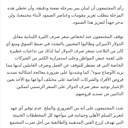
رأى المجتمعون أن لبنان يمر بمرحلة صعبة ودقيقة، وأن تخطي هذه
المرحلة يتطلب تعزيز مقومات وعناصر الصمود لأبناء مجتمعنا، ولن
ندخر جهداً لتعزيز هذا الصمود.
توقف المجتمعون عند انخفاض سعر صرف الليرة اللبنانية مقابل
الدولار الأميركي وطالبوا المعنيين بالتشدد في ضبط السوق ومنع أي
كان من التلاعب بسعر صرف الدولار لما لذلك من تداعيات خطيرة
على لقمة عيش المواطن وعلى استمرارية الكثير من الشركات
الخاصة التي قد تضطر للتوقف عن العمل وصرف العاملين لديها مما
يزيد الأوضاع سوء”. كما وشددوا على ضرورة معالجة اشكالية تسديد
قروض الأفراد والشركات الخاصة على مختلف أنواعها مع الأخذ بعين
الإعتبار توحيد سعر صرف الدولار على السعر الرسمي لتمكين
الدائنين من تسديد قروضهم.
شدد المجتمعون على أنه من الضروري والملح عدم توفير أي جهد
لتعزيز السلم الأهلي وحمايته في مواجهة كل المخططات الخبيثة
التي تهدف لزرع الفتن المذهبية والطائفية من أجل ضرب المجتمع