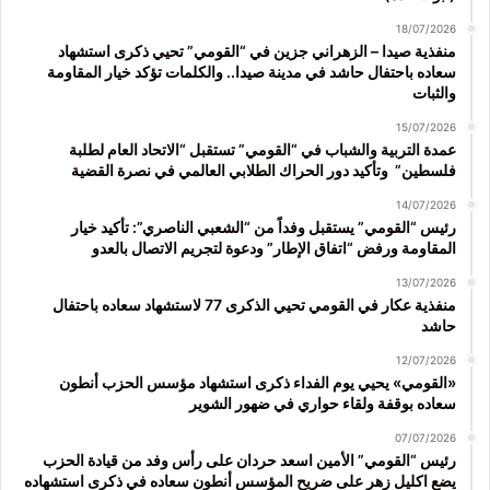
18/07/2026
منفذية صيدا – الزهراني جزين في “القومي” تحيي ذكرى استشهاد
سعاده باحتفال حاشد في مدينة صيدا.. والكلمات تؤكد خيار المقاومة
والثبات
15/07/2026
عمدة التربية والشباب في “القومي” تستقبل “الاتحاد العام لطلبة
فلسطين” وتأكيد دور الحراك الطلابي العالمي في نصرة القضية
14/07/2026
رئيس “القومي” يستقبل وفداً من “الشعبي الناصري”: تأكيد خيار
المقاومة ورفض “اتفاق الإطار” ودعوة لتجريم الاتصال بالعدو
13/07/2026
منفذية عكار في القومي تحيي الذكرى 77 لاستشهاد سعاده باحتفال
حاشد
12/07/2026
«القومي» يحيي يوم الفداء ذكرى استشهاد مؤسس الحزب أنطون
سعاده بوقفة ولقاء حواري في ضهور الشوير
07/07/2026
رئيس “القومي” الأمين اسعد حردان على رأس وفد من قيادة الحزب
يضع اكليل زهر على ضريح المؤسس أنطون سعاده في ذكرى استشهاده