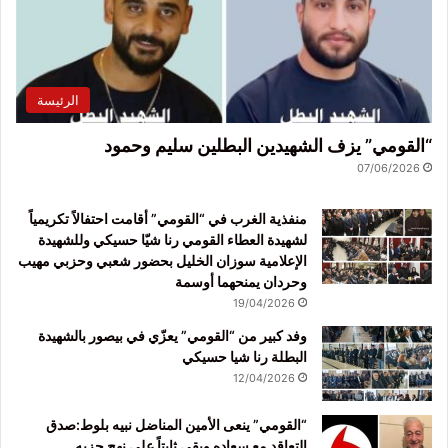
الرئيسة
“القومي” يزف الشهيدين البطلين سليم وحمود
07/06/2026
منفذية الغرب في “القومي” أقامت احتفالاً تكريمياً
لشهيدة العطاء القومي رنا شيّا حسيكي وللشهيدة
الإعلامية سوزان الخليل بحضور شعبي وحزبي مهيب
وحردان يمنحهما أوسمة
19/04/2026
وفد كبير من “القومي” يعزّي في بيصور بالشهيدة
البطلة رنا شيا حسيكي
12/04/2026
“القومي” ينعى الأمين المناضل نبيه بلوط:صدق
التعاقد مع سعاده وبقي ثابتاً على نهج حزبه