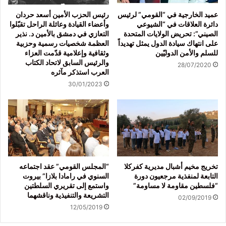
عميد الخارجية في “القومي” لرئيس
رئيس الحزب الأمين أسعد حردان
دائرة العلاقات في “الشيوعي
وأعضاء القيادة وعائلة الراحل تقبّلوا
الصيني”: تحريض الولايات المتحدة
التعازي في دمشق بالأمين د. نذير
على انتهاك سيادة الدول يمثل تهديداً
العظمة شخصيات رسمية وحزبية
للسلم والأمن الدوليّين
وثقافية وإعلامية قدّمت العزاء
والرئيس السابق لاتحاد الكتاب
28/07/2020
العرب استذكر مآثره
30/01/2023
تخريج مخيم أشبال مديرية كفركلا
“المجلس القومي” عقد اجتماعه
التابعة لمنفذية مرجعيون دورة
السنوي في رامادا بلازا” بيروت
“فلسطين مقاومة لا مساومة”
واستمع إلى تقريري السلطتين
التشريعة والتنفيذية وناقشهما
02/09/2019
12/05/2019