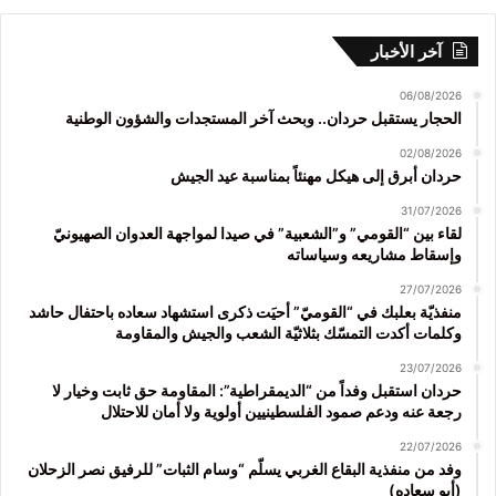
آخر الأخبار
06/08/2026
الحجار يستقبل حردان.. وبحث آخر المستجدات والشؤون الوطنية
02/08/2026
حردان أبرق إلى هيكل مهنئاً بمناسبة عيد الجيش
31/07/2026
لقاء بين “القومي” و”الشعبية” في صيدا لمواجهة العدوان الصهيونيّ
وإسقاط مشاريعه وسياساته
27/07/2026
منفذيّة بعلبك في “القوميّ” أحيَت ذكرى استشهاد سعاده باحتفال حاشد
وكلمات أكدت التمسّك بثلاثيّة الشعب والجيش والمقاومة
23/07/2026
حردان استقبل وفداً من “الديمقراطية”: المقاومة حق ثابت وخيار لا
رجعة عنه ودعم صمود الفلسطينيين أولوية ولا أمان للاحتلال
22/07/2026
وفد من منفذية البقاع الغربي يسلّم “وسام الثبات” للرفيق نصر الزحلان
(أبو سعاده)