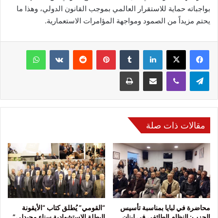
بواجباته حماية للاستقرار العالمي بموجب القانون الدولي، وهذا ما
يحتم مزيداً من الصمود ومواجهة المؤامرات الاستعمارية.
فيسبوك
‫X
لينكدإن
‏Tumblr
بينتيريست
‏Reddit
‏VKontakte
واتساب
تيلقرام
ڤايبر
مشاركة عبر البريد
طباعة
مقالات ذات صلة
محاضرة في لبايا بمناسبة تأسيس
“القومي” يُطلق كتاب “الأيقونة
الحزب: النظام الطائفي في لبنان
البطلة الاستشهادية سناء محيدلي”