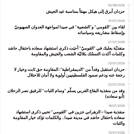
02/08/2026
حردان أبرق إلى هيكل مهنئاً بمناسبة عيد الجيش
31/07/2026
لقاء بين “القومي” و”الشعبية” في صيدا لمواجهة العدوان الصهيونيّ
وإسقاط مشاريعه وسياساته
27/07/2026
منفذيّة بعلبك في “القوميّ” أحيَت ذكرى استشهاد سعاده باحتفال حاشد
وكلمات أكدت التمسّك بثلاثيّة الشعب والجيش والمقاومة
23/07/2026
حردان استقبل وفداً من “الديمقراطية”: المقاومة حق ثابت وخيار لا
رجعة عنه ودعم صمود الفلسطينيين أولوية ولا أمان للاحتلال
22/07/2026
وفد من منفذية البقاع الغربي يسلّم “وسام الثبات” للرفيق نصر الزحلان
(أبو سعاده)
18/07/2026
منفذية صيدا – الزهراني جزين في “القومي” تحيي ذكرى استشهاد
سعاده باحتفال حاشد في مدينة صيدا.. والكلمات تؤكد خيار المقاومة
والثبات
15/07/2026