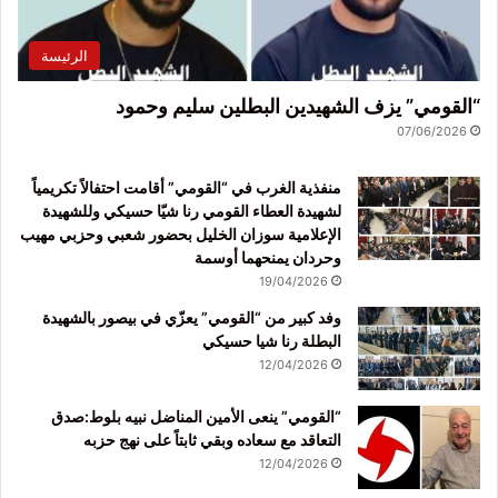
الرئيسة
“القومي” يزف الشهيدين البطلين سليم وحمود
07/06/2026
منفذية الغرب في “القومي” أقامت احتفالاً تكريمياً
لشهيدة العطاء القومي رنا شيّا حسيكي وللشهيدة
الإعلامية سوزان الخليل بحضور شعبي وحزبي مهيب
وحردان يمنحهما أوسمة
19/04/2026
وفد كبير من “القومي” يعزّي في بيصور بالشهيدة
البطلة رنا شيا حسيكي
12/04/2026
“القومي” ينعى الأمين المناضل نبيه بلوط:صدق
التعاقد مع سعاده وبقي ثابتاً على نهج حزبه
12/04/2026