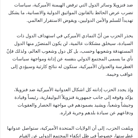
ضد فنزويلا وسائر الدول التي ترفض الهيمنة الأميركية، سياسات
تضرب عرض الحائط بالقانون المواثيق الدولية والانسانية، ما يشكل
تهديداً للسلم والأمن الدوليين، ويقوض الاستقرار العالمي.
يحذر الحزب من أنّ التمادي الأميركي في استهداف الدول ذات
السيادة، سيخلق مشكلات عالمية، لن يكون المتضرّر منها الدول
المستهدفة وشعوبها وحسب، بل كل دول وشعوب العالم، ولذلك فإنّ
نأي ما يسمى المجتمع الدولي بنفسه عن إدانة ومواجهة سياسات
الغطرسة والعدوان الأميركية، ستكون له نتائج كارثية وسيؤدي إلى
عواقب وخيمة.
وإذ يجدد الحزب إدانته كل اشكال العدوانية الأميركية ضد فنزويلا،
يؤكد وقوفه إلى جانب جمهورية فنزويلاً البوليفارية، رئيساً وقيادة
وجيشاً وشعباً، ويشيد بصمودهم في مواجهة الحصار والعقوبات
ودفاعهم عن سيادة بلدهم وحرية قراره.
ويلفت الحزب، إلى أن الولايات المتحدة الأميركية، ستواصل عدوانها
غطرستها، خصوصاً في ظل انكفاء المجتمع الدولي عن القيام