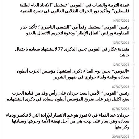
عمدة التربية والشباب في “القومي” تستقبل “الاتحاد العام لطلبة
فلسطين” وتأكيد دور الحراك الطلابي العالمي في نصرة القضية
14/07/2026
رئيس “القومي” يستقبل وفداً من “الشعبي الناصري”: تأكيد خيار
المقاومة ورفض “اتفاق الإطار” ودعوة لتجريم الاتصال بالعدو
13/07/2026
منفذية عكار في القومي تحيي الذكرى 77 لاستشهاد سعاده باحتفال
حاشد
12/07/2026
«القومي» يحيي يوم الفداء ذكرى استشهاد مؤسس الحزب أنطون
سعاده بوقفة ولقاء حواري في ضهور الشوير
07/07/2026
رئيس “القومي” الأمين اسعد حردان على رأس وفد من قيادة الحزب
يضع اكليل زهر على ضريح المؤسس أنطون سعاده في ذكرى استشهاده
07/07/2026
حردان: عيد الفداء في 8 تموز هو عيد الانتصار للإرادة التي لا تنكسر ودماء
سعاده ومَن سار على نهجه هي من أجل نهضة الأمة وحريتها وسيادتها
وكرامتها
30/06/2026