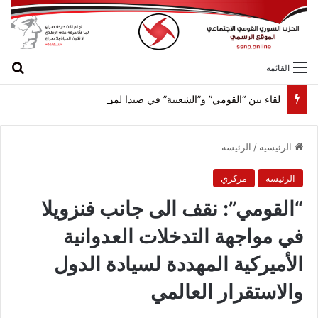
بح
القائمة
لقاء بين “القومي” و”الشعبية” في صيدا لمواجهة العدوان الصهيونيّ وإسقاط مشاريعه وسياساته
الرئيسية
/
الرئيسة
الرئيسة
مركزي
“القومي”: نقف الى جانب فنزويلا
في مواجهة التدخلات العدوانية
الأميركية المهددة لسيادة الدول
والاستقرار العالمي