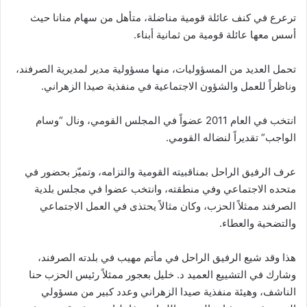
ترعرع في كنف عائلة قومية مناضلة، متأهل من سهام منانا حيث
أسس معها عائلة قومية من ثمانية أبناء.
تحمل العديد من المسؤوليات، منها مسؤولية مدير لمديرية الصرفند،
وناظراً للعمل والشؤون الاجتماعية في منفذية صيدا الزهراني.
انتخب في العام 2011 عضواً في المجلس القومي، ونال “وسام
الواجب” تقديراً لنضاله القومي.
عرف الرفيق الراحل بمناقبيته القومية والتزامه، وتميّز بحضور في
متحده الاجتماعي وفي منطقته، وانتخب عضوا في مجلس بلدية
الصرفند ممثلاً الحزب، وكان مثالاً يحتذى في العمل الاجتماعي
والتضحية والعطاء.
هذا وقد شيع الرفيق الراحل في مأتم مهيب في بلدته الصرفند،
وشارك في التشييع العميد د. خليل بعجور ممثلاً رئيس الحزب حنا
الناشف، وهيئة منفذية صيدا الزهراني وعدد كبير من مسؤولي