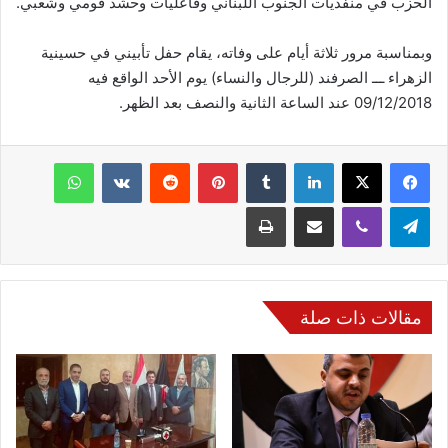
الحزب في منفذيات الجنوب اللبناني وفاعليات وحشد قومي وشعبي.
وبمناسبة مرور ثلاثة أيام على وفاته، يقام حفل تأبيني في حسينية
الزهراء ـــ الصرفند (للرجال والنساء) يوم الأحد الواقع فيه
09/12/2018 عند الساعة الثانية والنصف بعد الظهر.
فيسبوك
‫X
لينكدإن
‏Tumblr
بينتيريست
‏Reddit
‏VKontakte
واتساب
تيلقرام
ڤايبر
مشاركة عبر البريد
طباعة
مقالات ذات صلة