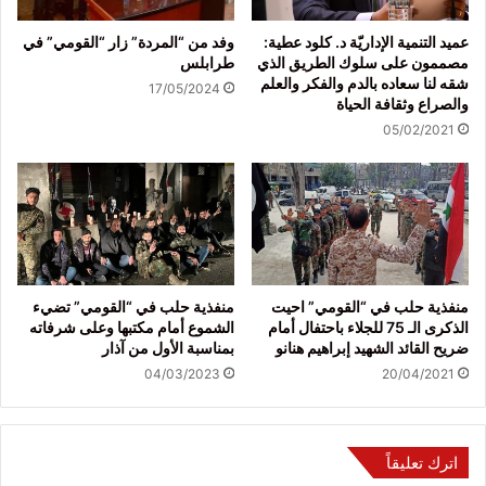
عميد التنمية الإداريّة د. كلود عطية:
وفد من “المردة” زار “القومي” في
مصممون على سلوك الطريق الذي
طرابلس
شقه لنا سعاده بالدم والفكر والعلم
17/05/2024
والصراع وثقافة الحياة
05/02/2021
منفذية حلب في “القومي” احيت
منفذية حلب في “القومي” تضيء
الذكرى الـ 75 للجلاء باحتفال أمام
الشموع أمام مكتبها وعلى شرفاته
ضريح القائد الشهيد إبراهيم هنانو
بمناسبة الأول من آذار
04/03/2023
20/04/2021
اترك تعليقاً