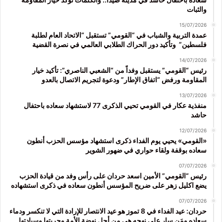
والثبات
15/07/2026
عمدة التربية والشباب في “القومي” تستقبل “الاتحاد العام لطلبة
فلسطين” وتأكيد دور الحراك الطلابي العالمي في نصرة القضية
14/07/2026
رئيس “القومي” يستقبل وفداً من “الشعبي الناصري”: تأكيد خيار
المقاومة ورفض “اتفاق الإطار” ودعوة لتجريم الاتصال بالعدو
13/07/2026
منفذية عكار في القومي تحيي الذكرى 77 لاستشهاد سعاده باحتفال
حاشد
12/07/2026
«القومي» يحيي يوم الفداء ذكرى استشهاد مؤسس الحزب أنطون
سعاده بوقفة ولقاء حواري في ضهور الشوير
07/07/2026
رئيس “القومي” الأمين اسعد حردان على رأس وفد من قيادة الحزب
يضع اكليل زهر على ضريح المؤسس أنطون سعاده في ذكرى استشهاده
07/07/2026
حردان: عيد الفداء في 8 تموز هو عيد الانتصار للإرادة التي لا تنكسر ودماء
سعاده ومَن سار على نهجه هي من أجل نهضة الأمة وحريتها وسيادتها