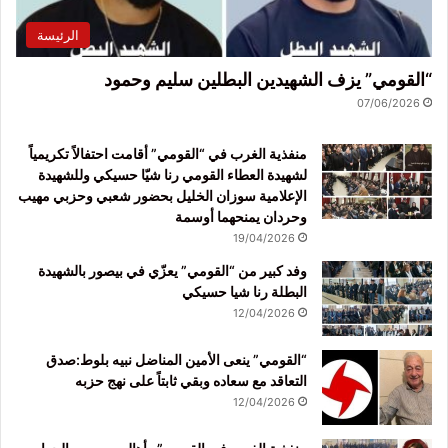
الرئيسة
“القومي” يزف الشهيدين البطلين سليم وحمود
07/06/2026
منفذية الغرب في “القومي” أقامت احتفالاً تكريمياً
لشهيدة العطاء القومي رنا شيّا حسيكي وللشهيدة
الإعلامية سوزان الخليل بحضور شعبي وحزبي مهيب
وحردان يمنحهما أوسمة
19/04/2026
وفد كبير من “القومي” يعزّي في بيصور بالشهيدة
البطلة رنا شيا حسيكي
12/04/2026
“القومي” ينعى الأمين المناضل نبيه بلوط:صدق
التعاقد مع سعاده وبقي ثابتاً على نهج حزبه
12/04/2026