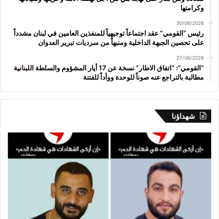
وكرامتها
30/06/2026
رئيس “القومي” عقد اجتماعاً توجيهياً للمنفذين العامين في لبنان مشدداً
على تحصين الجبهة الداخلية ومنبهاً من سرديات تبرير العدوان
27/06/2026
“القومي”: “اتفاق الاطار” نسخة عن 17 أيار المشؤوم والسلطة اللبنانية
مطالبة بالتراجع عنه صوناً للوحدة ووأداً للفتنة
شهداؤنا