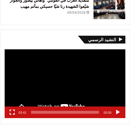
منفذية الغرب في القومي” وأهالي بيصور والجوار
شيّعوا الشهيدة رنا شيّا حسيكي بمأتم مهيب
09/04/2026
النشيد الرسمي
مشغل
الفيديو
03:41
00:00