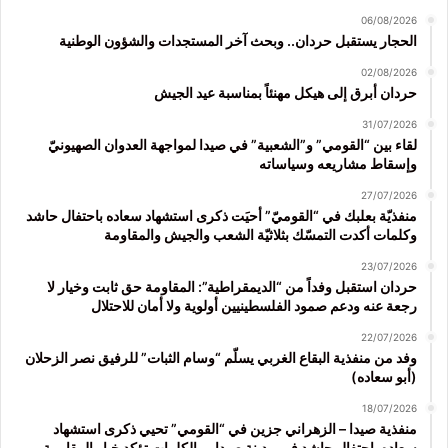
06/08/2026
الحجار يستقبل حردان.. وبحث آخر المستجدات والشؤون الوطنية
02/08/2026
حردان أبرق إلى هيكل مهنئاً بمناسبة عيد الجيش
31/07/2026
لقاء بين “القومي” و”الشعبية” في صيدا لمواجهة العدوان الصهيونيّ
وإسقاط مشاريعه وسياساته
27/07/2026
منفذيّة بعلبك في “القوميّ” أحيَت ذكرى استشهاد سعاده باحتفال حاشد
وكلمات أكدت التمسّك بثلاثيّة الشعب والجيش والمقاومة
23/07/2026
حردان استقبل وفداً من “الديمقراطية”: المقاومة حق ثابت وخيار لا
رجعة عنه ودعم صمود الفلسطينيين أولوية ولا أمان للاحتلال
22/07/2026
وفد من منفذية البقاع الغربي يسلّم “وسام الثبات” للرفيق نصر الزحلان
(أبو سعاده)
18/07/2026
منفذية صيدا – الزهراني جزين في “القومي” تحيي ذكرى استشهاد
سعاده باحتفال حاشد في مدينة صيدا.. والكلمات تؤكد خيار المقاومة