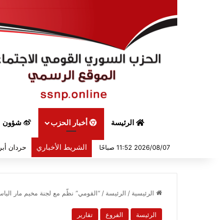
الرئيسة
أخبار الحزب
شؤون س
الشريط الأخباري
حردان أبر
2026/08/07 11:52 صباحًا
الرئيسية
/
الرئيسة
/
“القومي” نظّم مع لجنة مخيم مار اليا
الرئيسة
الفروع
تقارير