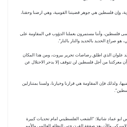
وية، وإن فلسطين هي جوهر قضيتنا القومية، وهي ارضنا وحقنا،
ن ننسى فلسطين، وأننا مستمرون بعملنا الدؤوب في المقاومة على
و صراع الحديد بالحديد والنار بالنار”.
الد علوان الذي اطلق رصاصات تحرير بيروت، ومن هذا المكان
ن معركتنا من أجل فلسطين لن تتوقف إلا بدحر الاحتلال عن
، ولذلك فإن المقاومة هي قرارنا وخيارنا، ولسنا بمتنازلين
سطين”.
 ابو عماد شاتيلا: “الشعب الفلسطيني امام تحديات كبيرة
ميركي والآن بعد صفقة القرن حتى النظام العالمي والأمم