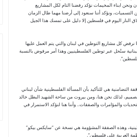
ن ونحن ابناء المخيمات نؤكد رفضنا التام لكل المشاريع
التسميات، ونؤكد أننا سنعود إلى أرضنا مهما طال الزمان
 النار اليوم في فلسطين إلا دليل على تمسك هذا الجيل
 نرفض كل مشاريع التوطين في لبنان والتي يتم العمل عليها
لبنانية ستُحل عبر توطين الفلسطينيين وهذا أمر مرفوض بالنسبة
فلسطين”.
فة التضامنية هي للتأكيد بأن المسألة الفلسطينية شأن لبناني
يم، لذلك نحن هنا، ومن بيروت من ساحة الشهيد البطل خالد
ديات والمؤامرات والصفقات.. وأننا هنا لنؤكد الاستمرار في
نية، وهذه الصفقة المشؤومة هي نسخة عن “سايكس بيكو”
ظمة العربية على فلسطين”.