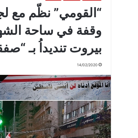
“القومي” نظّم مع لج
وقفة في ساحة الشهي
بيروت تنديداُ بـ “صف
14/02/2020