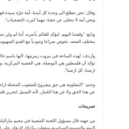
وقال: نحن نتطلع الى وحدة كل أمتنا، أمة حرّة سيدة ق
ونحن أمة لا نتخلى عن حقنا، مهما كبرت التضحيات”.
وتابع: “وقفتنا اليوم، لنؤكد للعالم بأسره، أننا لم ول
مختلف الصعد، نخوض صراعا وجودياً مع العدو الصهيوني، ه
وأردف: لهذه الساحة في بيروت رمزيتها، لأنها باسم خ
نؤكد أن فلسطين هي البوصلة، هي القضية المركزية، وأ
ارضنا، كل ارضنا”.
وختم: “المقاومة هي حق مشروع للشعوب المحتلة اراضيها
عن هذا الحق ولا عن هذا الخيار، لأنه السبيل لتحرير فل
تصريحات
من جهته قال مسؤول اللجنة الشعبية في مخيم مارالياس
اليوم والتسوية السياسية سقطت وكذلك الرهان على الا