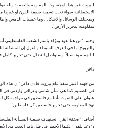
لبيروت غير هذا الوجه، وجه المقاومة والصمود والعنفوا
الاستيطانية سواء تحت تسمية صفقة القرن أو غيرها من 
وبمختلف الوسائل والاشكال، وما عمليات الدهس وإطلاق
بمقاومته لتحرير الأرض”.
وختم: “من هنا نعود ونؤكد باسم الشعب الفلسطيني أننا
والترويج لها في الغرف السوداء والقول إن المشكلة ال
لنا جملة وتفصيلاً. وسنواصل النضال حتى تحرير كامل 
داغر
من جهته اعتبر منفذ عام بيروت فادي داغر “أن هذه الوق
في الصميم كما هي شأن شامي وعراقي واردني في الصم
علوان نعلي الصوت بأننا مع فلسطين في مواجهة كل التح
نهج المقاومة حتى تحرير فلسطين كل فلسطين”.
أضاف: “صفقة القرن تستهدف تصفية المسألة الفلسطي
و”وعد بلفور” لكنها الأخطر في ظل تآمر العديد من الأن