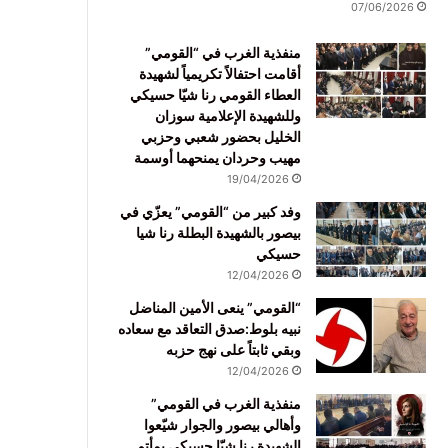
07/06/2026
منفذية الغرب في “القومي”
أقامت احتفالاً تكريمياً لشهيدة
العطاء القومي رنا شيّا حسيكي
وللشهيدة الإعلامية سوزان
الخليل بحضور شعبي وحزبي
مهيب وحردان يمنحهما أوسمة
19/04/2026
وفد كبير من “القومي” يعزّي في
بيصور بالشهيدة البطلة رنا شيا
حسيكي
12/04/2026
“القومي” ينعى الأمين المناضل
نبيه بلوط:صدق التعاقد مع سعاده
وبقي ثابتاً على نهج حزبه
12/04/2026
منفذية الغرب في القومي”
وأهالي بيصور والجوار شيّعوا
الشهيدة رنا شيّا حسيكي بمأتم