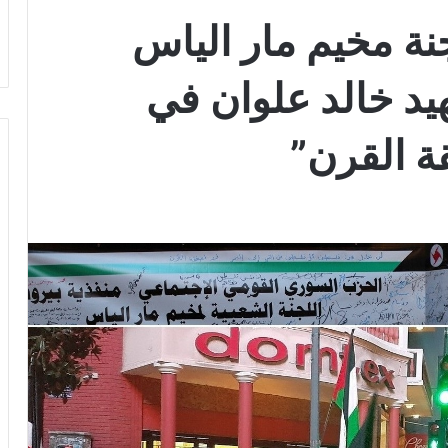
نة مخيم مار الياس
د خالد علوان في
قة القرن”