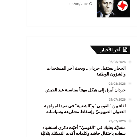
05/08/2018
آخر الأخبار
06/08/2026
الحجار يستقبل حردان.. وبحث آخر المستجدات
والشؤون الوطنية
02/08/2026
حردان أبرق إلى هيكل مهنئاً بمناسبة عيد الجيش
31/07/2026
لقاء بين “القومي” و”الشعبية” في صيدا لمواجهة
العدوان الصهيونيّ وإسقاط مشاريعه وسياساته
27/07/2026
منفذيّة بعلبك في “القوميّ” أحيَت ذكرى استشهاد
سعاده باحتفال حاشد وكلمات أكدت التمسّك بثلاثيّة