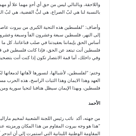
واللاحقة، وبالتالي ليس من حق أي أحدٍ مهما علا أو م
بالنسبة لنا هي لبّ الصراع، هي لبُّ القضية، هي لبُ الو
وأضاف: “لفلسطين هذه التحية الكبرى من بيروت عاصمة ا
إلى النهر، فلسطين سبعة وعشرون الفاً وسبعة وعشرون كي
أساس الحق بإيماننا بعقيدتنا في صلب قناعاتنا، كل م
فلسطين أنت تبتعد عن الحق، فإذا كانت فلسطين في 
وفي داخلك، أما قمة الانتصار تكون إذا كنت أنت بتضح
وختم: “لفلسطين، لأشبالها، لنسورها لآهاتها لدمعاتها ل
العهد وهذا الايمان وهذا الثبات الراسخ، هذه الحرب م
فلسطين، وبهذا الإيمان سيظل هتافنا لتحيا سورية ومن
الأحمد
من جهته، أكد نائب رئيس اللجنة الشعبية لمخيم مارالي
“هذا هو وجه بيروت المقاوم من هذا المكان ورمزيته عن
المقاومة الوطنية اللبنانية التي استمرت إلى أن اندحر 