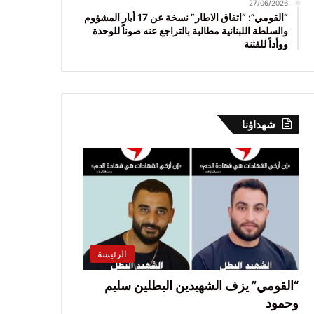
27/06/2026
“القومي”: “اتفاق الاطار” نسخة عن 17 أيار المشؤوم
والسلطة اللبنانية مطالبة بالتراجع عنه صوناً للوحدة
ووأداً للفتنة
شهداؤنا
الرئيسة
“القومي” يزف الشهيدين البطلين سليم
وحمود