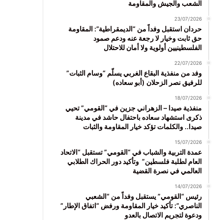
الشعب والجيش والمقاومة
23/07/2026
حردان استقبل وفداً من “الديمقراطية”: المقاومة
حق ثابت وخيار لا رجعة عنه ودعم صمود
الفلسطينيين أولوية ولا أمان للاحتلال
22/07/2026
وفد من منفذية البقاع الغربي يسلّم “وسام الثبات”
للرفيق نصر الزحلان (أبو سعاده)
18/07/2026
منفذية صيدا – الزهراني جزين في “القومي” تحيي
ذكرى استشهاد سعاده باحتفال حاشد في مدينة
صيدا.. والكلمات تؤكد خيار المقاومة والثبات
15/07/2026
عمدة التربية والشباب في “القومي” تستقبل “الاتحاد
العام لطلبة فلسطين” وتأكيد دور الحراك الطلابي
العالمي في نصرة القضية
14/07/2026
رئيس “القومي” يستقبل وفداً من “الشعبي
الناصري”: تأكيد خيار المقاومة ورفض “اتفاق الإطار”
ودعوة لتجريم الاتصال بالعدو