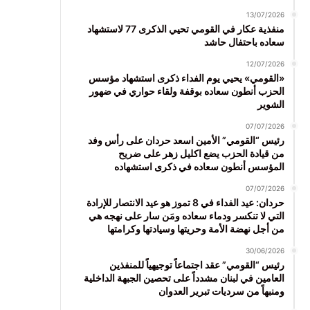
13/07/2026
منفذية عكار في القومي تحيي الذكرى 77 لاستشهاد
سعاده باحتفال حاشد
12/07/2026
«القومي» يحيي يوم الفداء ذكرى استشهاد مؤسس
الحزب أنطون سعاده بوقفة ولقاء حواري في ضهور
الشوير
07/07/2026
رئيس “القومي” الأمين اسعد حردان على رأس وفد
من قيادة الحزب يضع اكليل زهر على ضريح
المؤسس أنطون سعاده في ذكرى استشهاده
07/07/2026
حردان: عيد الفداء في 8 تموز هو عيد الانتصار للإرادة
التي لا تنكسر ودماء سعاده ومَن سار على نهجه هي
من أجل نهضة الأمة وحريتها وسيادتها وكرامتها
30/06/2026
رئيس “القومي” عقد اجتماعاً توجيهياً للمنفذين
العامين في لبنان مشدداً على تحصين الجبهة الداخلية
ومنبهاً من سرديات تبرير العدوان