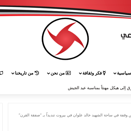
ياسية
فكر وثقافة
من نحن
من تاريخنا
ق إلى هيكل مهنئاً بمناسبة عيد الجيش
س وقفة في ساحة الشهيد خالد علوان في بيروت تنديداُ بـ “صفقة القرن”