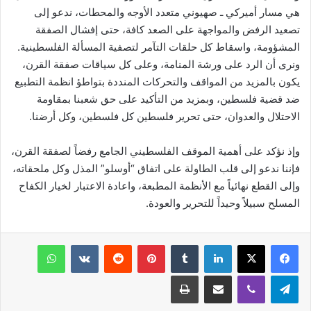
هي مسار أميركي ـ صهيوني متعدد الأوجه والمحطات، ندعو إلى
تصعيد الرفض والمواجهة على الصعد كافة، حتى إفشال الصفقة
المشؤومة، واسقاط كل حلقات التآمر لتصفية المسألة الفلسطينية.
ونرى أن الرد على ورشة المنامة، وعلى كل سياقات صفقة القرن،
يكون بالمزيد من المواقف والتحركات المنددة بتواطؤ انظمة التطبيع
ضد قضية فلسطين، وبمزيد من التأكيد على حق شعبنا بمقاومة
الاحتلال والعدوان، حتى تحرير فلسطين كل فلسطين، وكل أرضنا.
وإذ نؤكد على أهمية الموقف الفلسطيني الجامع رفضاً لصفقة القرن،
فإننا ندعو إلى قلب الطاولة على اتفاق “أوسلو” المذل وكل ملحقاته،
وإلى القطع نهائياً مع الأنظمة المطبعة، واعادة الاعتبار لخيار الكفاح
المسلح سبيلاً وحيداً للتحرير والعودة.
فيسبوك
‫X
لينكدإن
‏Tumblr
بينتيريست
‏Reddit
‏VKontakte
واتساب
تيلقرام
ڤايبر
مشاركة عبر البريد
طباعة