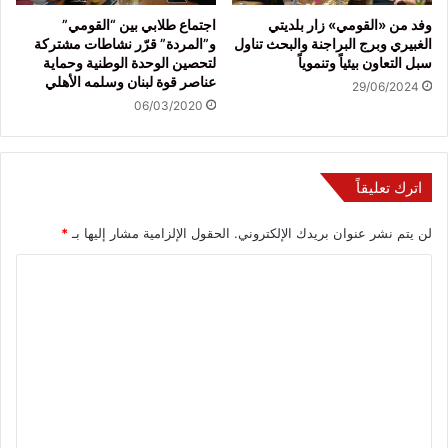
وفد من «القومي» زار بلديتي
اجتماع طلابي بين “القومي”
الغبيري وبرج البراجنة والبحث تناول
و”المردة” قرّر نشاطات مشتركة
سبل التعاون بيئياً وتنموياً
لتحصين الوحدة الوطنية وحماية
عناصر قوة لبنان وسلمه الأهلي
29/06/2024
06/03/2020
اترك تعليقاً
لن يتم نشر عنوان بريدك الإلكتروني.
الحقول الإلزامية مشار إليها بـ
*
ا
ل
ت
ع
ل
ي