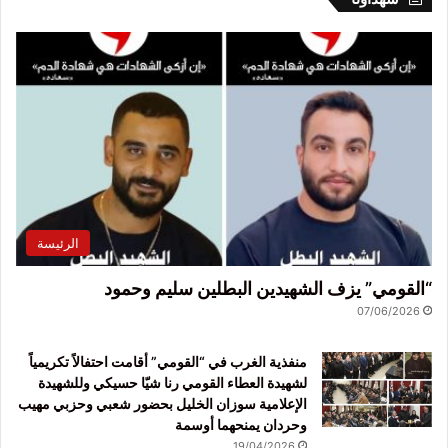
الرئيسة
“القومي” يزف الشهيدين البطلين سليم وحمود
07/06/2026
منفذية الغرب في “القومي” أقامت احتفالاً تكريمياً
لشهيدة العطاء القومي رنا شيّا حسيكي وللشهيدة
الإعلامية سوزان الخليل بحضور شعبي وحزبي مهيب
وحردان يمنحهما أوسمة
19/04/2026