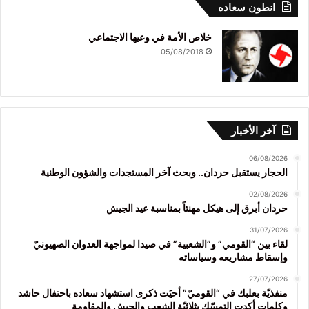
انطون سعاده
خلاص الأمة في وعيها الاجتماعي
05/08/2018
آخر الأخبار
06/08/2026
الحجار يستقبل حردان.. وبحث آخر المستجدات والشؤون الوطنية
02/08/2026
حردان أبرق إلى هيكل مهنئاً بمناسبة عيد الجيش
31/07/2026
لقاء بين “القومي” و”الشعبية” في صيدا لمواجهة العدوان الصهيونيّ
وإسقاط مشاريعه وسياساته
27/07/2026
منفذيّة بعلبك في “القوميّ” أحيَت ذكرى استشهاد سعاده باحتفال حاشد
وكلمات أكدت التمسّك بثلاثيّة الشعب والجيش والمقاومة