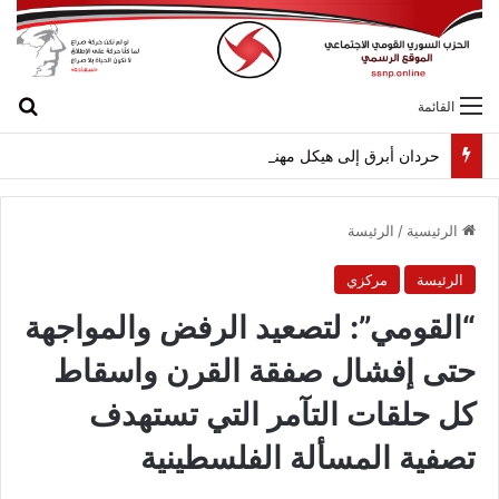
بح
القائمة
حردان أبرق إلى هيكل مهنئاً بمناسبة عيد الجيش
الرئيسية
/
الرئيسة
الرئيسة
مركزي
“القومي”: لتصعيد الرفض والمواجهة
حتى إفشال صفقة القرن واسقاط
كل حلقات التآمر التي تستهدف
تصفية المسألة الفلسطينية