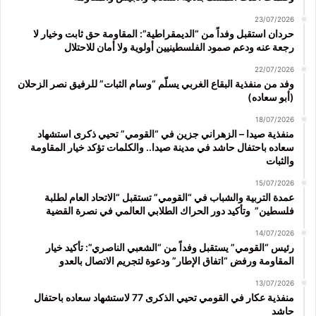
23/07/2026
حردان استقبل وفداً من “الديمقراطية”: المقاومة حق ثابت وخيار لا
رجعة عنه ودعم صمود الفلسطينيين أولوية ولا أمان للاحتلال
22/07/2026
وفد من منفذية البقاع الغربي يسلّم “وسام الثبات” للرفيق نصر الزحلان
(أبو سعاده)
18/07/2026
منفذية صيدا – الزهراني جزين في “القومي” تحيي ذكرى استشهاد
سعاده باحتفال حاشد في مدينة صيدا.. والكلمات تؤكد خيار المقاومة
والثبات
15/07/2026
عمدة التربية والشباب في “القومي” تستقبل “الاتحاد العام لطلبة
فلسطين” وتأكيد دور الحراك الطلابي العالمي في نصرة القضية
14/07/2026
رئيس “القومي” يستقبل وفداً من “الشعبي الناصري”: تأكيد خيار
المقاومة ورفض “اتفاق الإطار” ودعوة لتجريم الاتصال بالعدو
13/07/2026
منفذية عكار في القومي تحيي الذكرى 77 لاستشهاد سعاده باحتفال
حاشد