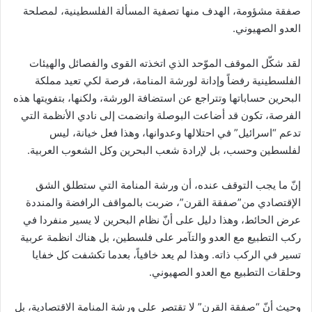
صفقة مشؤومة، الهدف منها تصفية المسألة الفلسطينية، لمصلحة
العدو الصهيوني.
لقد شكّل الموقف الموّحد الذي اتخذته القوى والفصائل والهيئات
الفلسطينية رفضاً وإدانة لورشة المنامة، فرصة لكي تعيد مملكة
البحرين حساباتها وتتراجع عن استضافة الورشة، ولكنها، بتفويتها هذه
الفرصة، تكون قد أضاعت البوصلة وانضمت إلى نادي الأنظمة التي
تدعم “اسرائيل” في احتلالها وعدوانها، وهذا فعل خيانة، ليس
لفلسطين وحسب، بل لإرادة شعب البحرين وكل الشعوب العربية.
إنّ ما يجب التوقف عنده، أن ورشة المنامة التي ستطلق الشق
الإقتصادي من”صفقة القرن”، ضربت بالمواقف الرافضة والمنددة
عرض الحائط، وهذا دليل على أنّ نظام البحرين لا يسير منفردا في
ركب التطبيع مع العدو والتآمر على فلسطين، بل هناك انظمة عربية
تسير في الركب ذاته. وهذا لم يعد خافياً، بعدما تكشفت كل خفايا
وحلقات التطبيع مع العدو الصهيوني.
وحيث أنّ “صفقة القرن” لا تقتصر على ورشة المنامة الاقتصادية، بل