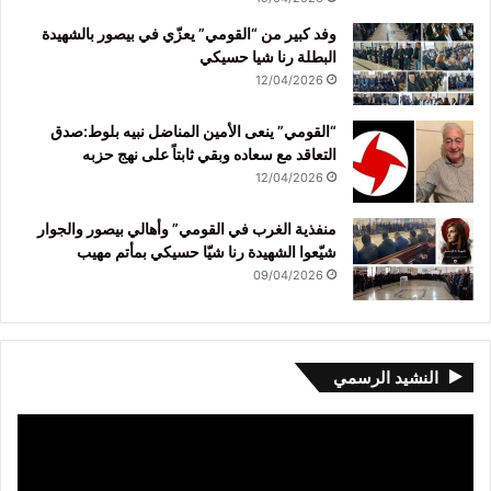
وفد كبير من “القومي” يعزّي في بيصور بالشهيدة
البطلة رنا شيا حسيكي
12/04/2026
“القومي” ينعى الأمين المناضل نبيه بلوط:صدق
التعاقد مع سعاده وبقي ثابتاً على نهج حزبه
12/04/2026
منفذية الغرب في القومي” وأهالي بيصور والجوار
شيّعوا الشهيدة رنا شيّا حسيكي بمأتم مهيب
09/04/2026
النشيد الرسمي
مشغل
الفيديو