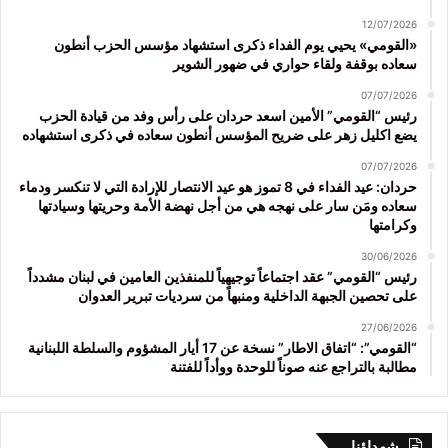
12/07/2026
«القومي» يحيي يوم الفداء ذكرى استشهاد مؤسس الحزب أنطون
سعاده بوقفة ولقاء حواري في ضهور الشوير
07/07/2026
رئيس “القومي” الأمين اسعد حردان على رأس وفد من قيادة الحزب
يضع اكليل زهر على ضريح المؤسس أنطون سعاده في ذكرى استشهاده
07/07/2026
حردان: عيد الفداء في 8 تموز هو عيد الانتصار للإرادة التي لا تنكسر ودماء
سعاده ومَن سار على نهجه هي من أجل نهضة الأمة وحريتها وسيادتها
وكرامتها
30/06/2026
رئيس “القومي” عقد اجتماعاً توجيهياً للمنفذين العامين في لبنان مشدداً
على تحصين الجبهة الداخلية ومنبهاً من سرديات تبرير العدوان
27/06/2026
“القومي”: “اتفاق الاطار” نسخة عن 17 أيار المشؤوم والسلطة اللبنانية
مطالبة بالتراجع عنه صوناً للوحدة ووأداً للفتنة
شهداؤنا