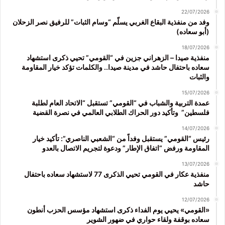
22/07/2026
وفد من منفذية البقاع الغربي يسلّم “وسام الثبات” للرفيق نصر الزحلان
(أبو سعاده)
18/07/2026
منفذية صيدا – الزهراني جزين في “القومي” تحيي ذكرى استشهاد
سعاده باحتفال حاشد في مدينة صيدا.. والكلمات تؤكد خيار المقاومة
والثبات
15/07/2026
عمدة التربية والشباب في “القومي” تستقبل “الاتحاد العام لطلبة
فلسطين” وتأكيد دور الحراك الطلابي العالمي في نصرة القضية
14/07/2026
رئيس “القومي” يستقبل وفداً من “الشعبي الناصري”: تأكيد خيار
المقاومة ورفض “اتفاق الإطار” ودعوة لتجريم الاتصال بالعدو
13/07/2026
منفذية عكار في القومي تحيي الذكرى 77 لاستشهاد سعاده باحتفال
حاشد
12/07/2026
«القومي» يحيي يوم الفداء ذكرى استشهاد مؤسس الحزب أنطون
سعاده بوقفة ولقاء حواري في ضهور الشوير