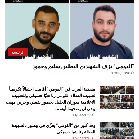
الرئيسة
“القومي” يزف الشهيدين البطلين سليم وحمود
07/06/2026
منفذية الغرب في “القومي” أقامت احتفالاً تكريمياً
لشهيدة العطاء القومي رنا شيّا حسيكي وللشهيدة
الإعلامية سوزان الخليل بحضور شعبي وحزبي مهيب
وحردان يمنحهما أوسمة
19/04/2026
وفد كبير من “القومي” يعزّي في بيصور بالشهيدة
البطلة رنا شيا حسيكي
12/04/2026