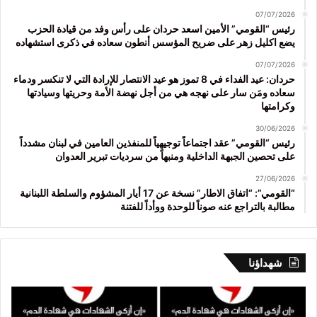
07/07/2026
رئيس “القومي” الأمين اسعد حردان على رأس وفد من قيادة الحزب
يضع اكليل زهر على ضريح المؤسس أنطون سعاده في ذكرى استشهاده
07/07/2026
حردان: عيد الفداء في 8 تموز هو عيد الانتصار للإرادة التي لا تنكسر ودماء
سعاده ومَن سار على نهجه هي من أجل نهضة الأمة وحريتها وسيادتها
وكرامتها
30/06/2026
رئيس “القومي” عقد اجتماعاً توجيهياً للمنفذين العامين في لبنان مشدداً
على تحصين الجبهة الداخلية ومنبهاً من سرديات تبرير العدوان
27/06/2026
“القومي”: “اتفاق الاطار” نسخة عن 17 أيار المشؤوم والسلطة اللبنانية
مطالبة بالتراجع عنه صوناً للوحدة ووأداً للفتنة
شهداؤنا