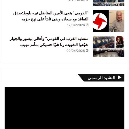
“القومي” ينعى الأمين المناضل نبيه بلوط:صدق
التعاقد مع سعاده وبقي ثابتاً على نهج حزبه
12/04/2026
منفذية الغرب في القومي” وأهالي بيصور والجوار
شيّعوا الشهيدة رنا شيّا حسيكي بمأتم مهيب
09/04/2026
النشيد الرسمي
مشغل
الفيديو