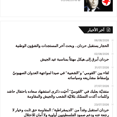
آخر الأخبار
06/08/2026
الحجار يستقبل حردان.. وبحث آخر المستجدات والشؤون الوطنية
02/08/2026
حردان أبرق إلى هيكل مهنئاً بمناسبة عيد الجيش
31/07/2026
لقاء بين “القومي” و”الشعبية” في صيدا لمواجهة العدوان الصهيونيّ
وإسقاط مشاريعه وسياساته
27/07/2026
منفذيّة بعلبك في “القوميّ” أحيَت ذكرى استشهاد سعاده باحتفال حاشد
وكلمات أكدت التمسّك بثلاثيّة الشعب والجيش والمقاومة
23/07/2026
حردان استقبل وفداً من “الديمقراطية”: المقاومة حق ثابت وخيار لا
رجعة عنه ودعم صمود الفلسطينيين أولوية ولا أمان للاحتلال