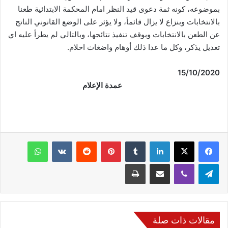
بموضوعه، كونه ثمة دعوى قيد النظر امام المحكمة الابتدائية طعنا
بالانتخابات وبنزاع لا يزال قائماً، ولا يؤثر على الوضع القانوني الناتج
عن الطعن بالانتخابات وبوقف تنفيذ نتائجها، وبالتالي لم يطرأ عليه اي
تعديل يذكر، وكل ما عدا ذلك أوهام واضغاث احلام.
15
/10/2020
عمدة الإعلام
فيسبوك
‫X
لينكدإن
‏Tumblr
بينتيريست
‏Reddit
‏VKontakte
واتساب
تيلقرام
ڤايبر
مشاركة عبر البريد
طباعة
مقالات ذات صلة