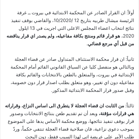
أولاً: ان القرار الصادر عن المحكمة الابتدائية في بيروت ــ غرفة
الرئيسة ميشال طربيه بتاريخ 12 /10/2020، والقاضي بوقف تنفيذ
نتائج انتخاب اعضاء المجلس الاعلى التي اجريت في 13 ايلول
2020،
هو قرار قائم ومنتج بكافة مفاعيله، ولم يصدر اي قرار يناقضه
من قبل أي مرجع قضائي.
ثانياً: ان قرار محكمة الاستئناف المتداول صادر عن قضاء العجلة
وبالتالي هو منفصل كليا عن السياق القانوني القائم أمام المحكمة
الإبتدائية في بيروت، والمتعلق بالطعن بالانتخابات والقائم بكافة
مفاعيله دون اي تغيير، وهو متعلق بطلب اصدار قرار دون خصومة،
وقبل صدور قرار المحكمة الابتدائية المذكور.
ثالثاً:
من الثابت ان قضاء العجلة لا يتطرق الى اساس النزاع، وقراراته
هي قرارات مؤقتة،
وبعد أن تم تقديم طعن بنتائج الانتخابات وصدور
قرار بوقف تنفيذ نتائجها، ووضع محكمة الأساس يدها على الموضوع
بموجب دعوى نزاعية، فان صلاحية قضاء العجلة تنتفي حكماً، وردّ
طلب الأمر على عريضة اتى لهذا السبب فقط، دون البحث