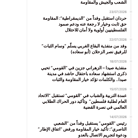
الشعب والجيش والمقاومة
23/07/2026
حردان استقبل وفداً من “الديمقراطية”: المقاومة
حق ثابت وخيار لا رجعة عنه ودعم صمود
الفلسطينيين أولوية ولا أمان للاحتلال
22/07/2026
وفد من منفذية البقاع الغربي يسلّم “وسام الثبات”
للرفيق نصر الزحلان (أبو سعاده)
18/07/2026
منفذية صيدا – الزهراني جزين في “القومي” تحيي
ذكرى استشهاد سعاده باحتفال حاشد في مدينة
صيدا.. والكلمات تؤكد خيار المقاومة والثبات
15/07/2026
عمدة التربية والشباب في “القومي” تستقبل “الاتحاد
العام لطلبة فلسطين” وتأكيد دور الحراك الطلابي
العالمي في نصرة القضية
14/07/2026
رئيس “القومي” يستقبل وفداً من “الشعبي
الناصري”: تأكيد خيار المقاومة ورفض “اتفاق الإطار”
ودعوة لتجريم الاتصال بالعدو