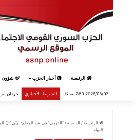
الرئيسة
أخبار الحزب
شؤون س
الشريط الأخباري
حردان أبرق
2026/08/07 7:59 صباحًا
الرئيسية
/
الرئيسة
/
“القومي” في عيد المعلم: نهنّئ كلّ الم
النبيلة