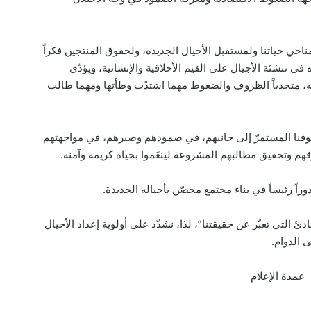
 مناحي حياتنا ولمستقبل الأجيال الجديدة، ولحقوق المنتجين فكراً
ي تنشئة الأجيال على القيم الأخلاقية والإنسانية، ويؤدّي
به، متحدياً الظروف والضغوط مهما اشتدّت وطأتها ومهما طالت
 وقوفنا المستمرّ إلى جانبهم، في صمودهم وصبرهم، في مواجهتهم
م وتحقيق مطالبهم المشروعة لينعَموا بحياة كريمة وآمنة.
راً رئيساً في بناء مجتمع محصّن بأجياله الجديدة.
دئ التي تعبّر عن حقيقتنا”، لذا، نشدّد على أولوية إعداد الأجيال
ى الدوام.