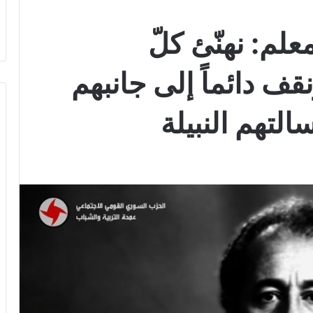
لم: نهنّئ كلّ
قف دائماً إلى جانبهم
التهم النبيلة