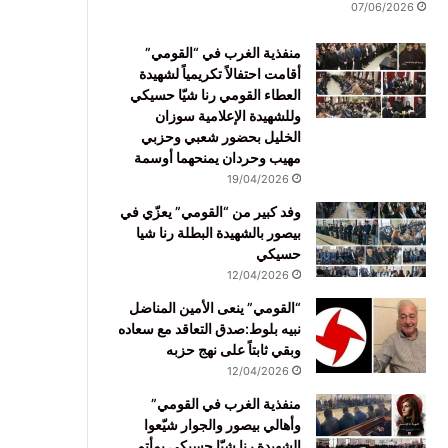
07/06/2026
منفذية الغرب في “القومي”
أقامت احتفالاً تكريمياً لشهيدة
العطاء القومي رنا شيّا حسيكي
وللشهيدة الإعلامية سوزان
الخليل بحضور شعبي وحزبي
مهيب وحردان يمنحهما أوسمة
19/04/2026
وفد كبير من “القومي” يعزّي في
بيصور بالشهيدة البطلة رنا شيا
حسيكي
12/04/2026
“القومي” ينعى الأمين المناضل
نبيه بلوط:صدق التعاقد مع سعاده
وبقي ثابتاً على نهج حزبه
12/04/2026
منفذية الغرب في القومي”
وأهالي بيصور والجوار شيّعوا
الشهيدة رنا شيّا حسيكي بمأتم