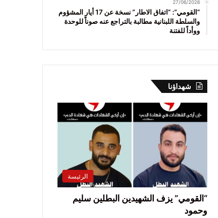
27/06/2026
“القومي”: “اتفاق الاطار” نسخة عن 17 أيار المشؤوم
والسلطة اللبنانية مطالبة بالتراجع عنه صوناً للوحدة
ووأداً للفتنة
شهداؤنا
الرئيسة
“القومي” يزف الشهيدين البطلين سليم
وحمود