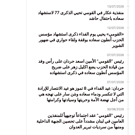
13/07/2026
منفذية عكار في القومي تحيي الذكرى 77 لاستشهاد
سعاده باحتفال حاشد
12/07/2026
«القومي» يحيي يوم الفداء ذكرى استشهاد مؤسس
الحزب أنطون سعاده بوقفة ولقاء حواري في ضهور
الشوير
07/07/2026
رئيس “القومي” الأمين اسعد حردان على رأس وفد
من قيادة الحزب يضع اكليل زهر على ضريح
المؤسس أنطون سعاده في ذكرى استشهاده
07/07/2026
حردان: عيد الفداء في 8 تموز هو عيد الانتصار للإرادة
التي لا تنكسر ودماء سعاده ومَن سار على نهجه هي
من أجل نهضة الأمة وحريتها وسيادتها وكرامتها
30/06/2026
رئيس “القومي” عقد اجتماعاً توجيهياً للمنفذين
العامين في لبنان مشدداً على تحصين الجبهة الداخلية
ومنبهاً من سرديات تبرير العدوان