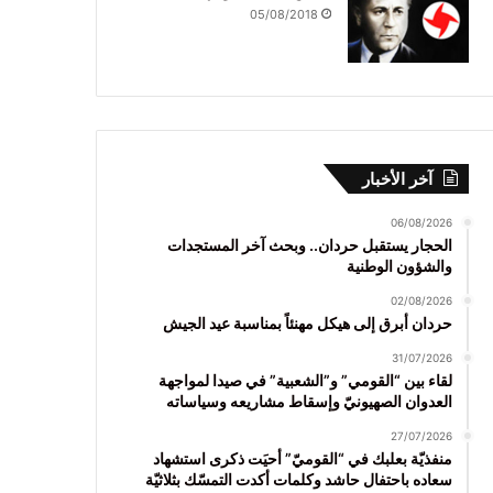
05/08/2018
آخر الأخبار
06/08/2026
الحجار يستقبل حردان.. وبحث آخر المستجدات
والشؤون الوطنية
02/08/2026
حردان أبرق إلى هيكل مهنئاً بمناسبة عيد الجيش
31/07/2026
لقاء بين “القومي” و”الشعبية” في صيدا لمواجهة
العدوان الصهيونيّ وإسقاط مشاريعه وسياساته
27/07/2026
منفذيّة بعلبك في “القوميّ” أحيَت ذكرى استشهاد
سعاده باحتفال حاشد وكلمات أكدت التمسّك بثلاثيّة