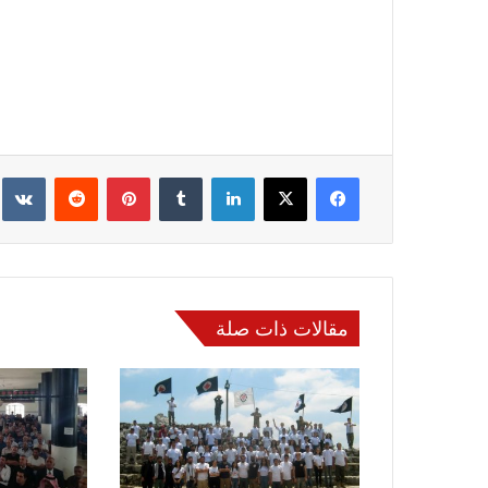
فيسبوك
‫X
لينكدإن
‏Tumblr
بينتيريست
‏Reddit
‏te
مقالات ذات صلة