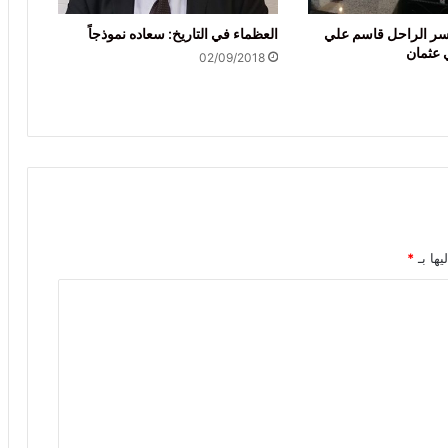
نسر الراحل قاسم علي
العظماء في التاريخ: سعاده نموذجاً
 عثمان
02/09/2018
يها بـ
*