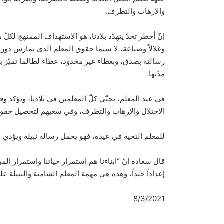
والإرهاب والتطرف.
إنّ أخطر تحدّ يتهدّد بلادنا، هو الاستهداف الممنهج لكلّ
وغلالاً وصناعة، لا سيما حقوق المعلم الذي يمارس دوره ف
رسالته بصدق، وبعطاء غير محدود، عطاء لطالما تميّز 
مدّتها.
في عيد المعلم، نحيّي كلّ المعلمين في بلادنا، ونؤكد
الاحتلال والإرهاب والتطرف، وفي سعيهم لتحصيل حقوقه
للمعلم التحية في عيده، فهو يحمل رسالة نبيلة ويؤدي دو
قال سعاده إنّ “ابناءنا هم استمرار حياتنا واستمرار المبا
إعداداً جيداً، وهذه هي مهمة المعلم السامية والنبيلة عل
8/3/2021 عمدة الإعلام