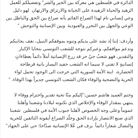
الدائرة في فلسطين هي معركة بين الخير والشر” وتفضيلكم للعمل
الزهيد والحياة الزهيدة على الخيانة والارتزاق والارتهان لهو دليل
وعي إنساني تام لهذا الصراع القائم بأنه صراع بين الحق والباطل بين
الوعي والجهل بين التحرر والعبودية وبين الإنسانية والتوحش ”
وأردف: إننا إذ نشد على يديكم وننوه بموقفكم النبيل، نقف بجانبكم
وندعم مواقفكم، وعبركم نتوجه للشعب التونسي بتحايا الإكبار
والتقدير، فهو شعبٌ حيٌ حر قد زرع الإنسانية أملاً دائماً بعطاءاتٍ
إنسانيةٍ لا تفنى لا سيما انه الشعب حفيد اليسار بانية قرطاجة
الحضارة، ابنة الأمة السورية التي خرجت الى الوجود تحمل لواء
الحرية والتضحية والوفاء فكان الشعب التونسي جديراً بهذا الوفاء. ”
وختم العميد هاشم حسين:”إليكم منّا تحية تقدير واحترام ووفاء لا
ينتهي بمقدار الوفاء والإخلاص الذي تكنونه لبلادنا وشعبنا وأهلنا
عموماً وعلى وجه الخصوص لأهلنا جنوب الأمة في فلسطين شعبنا
الذي صنع الانتصار بإرادة الحق وخلّد الصراع أيقونة التائقين للحرية
والنضال شعاراً دائماً يرف في عُلا الإنسانية صدّاحا: حي على الجهاد”