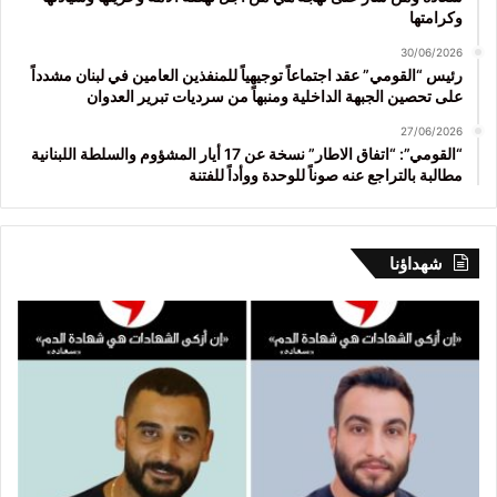
وكرامتها
30/06/2026
رئيس “القومي” عقد اجتماعاً توجيهياً للمنفذين العامين في لبنان مشدداً
على تحصين الجبهة الداخلية ومنبهاً من سرديات تبرير العدوان
27/06/2026
“القومي”: “اتفاق الاطار” نسخة عن 17 أيار المشؤوم والسلطة اللبنانية
مطالبة بالتراجع عنه صوناً للوحدة ووأداً للفتنة
شهداؤنا