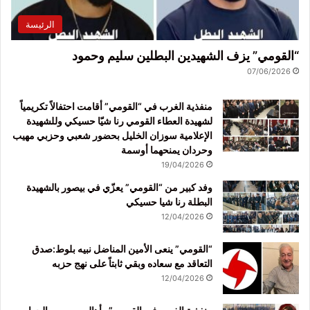
الرئيسة
“القومي” يزف الشهيدين البطلين سليم وحمود
07/06/2026
منفذية الغرب في “القومي” أقامت احتفالاً تكريمياً
لشهيدة العطاء القومي رنا شيّا حسيكي وللشهيدة
الإعلامية سوزان الخليل بحضور شعبي وحزبي مهيب
وحردان يمنحهما أوسمة
19/04/2026
وفد كبير من “القومي” يعزّي في بيصور بالشهيدة
البطلة رنا شيا حسيكي
12/04/2026
“القومي” ينعى الأمين المناضل نبيه بلوط:صدق
التعاقد مع سعاده وبقي ثابتاً على نهج حزبه
12/04/2026