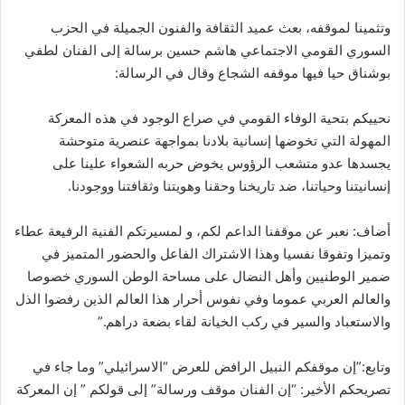
وتثمينا لموقفه، بعث عميد الثقافة والفنون الجميلة في الحزب
السوري القومي الاجتماعي هاشم حسين برسالة إلى الفنان لطفي
بوشناق حيا فيها موقفه الشجاع وقال في الرسالة:
نحييكم بتحية الوفاء القومي في صراع الوجود في هذه المعركة
المهولة التي تخوضها إنسانية بلادنا بمواجهة عنصرية متوحشة
يجسدها عدو متشعب الرؤوس يخوض حربه الشعواء علينا على
إنسانيتنا وحياتنا، ضد تاريخنا وحقنا وهويتنا وثقافتنا ووجودنا.
أضاف: نعبر عن موقفنا الداعم لكم، و لمسيرتكم الفنية الرفيعة عطاء
وتميزا وتفوقا نفسيا وهذا الاشتراك الفاعل والحضور المتميز في
ضمير الوطنيين وأهل النضال على مساحة الوطن السوري خصوصا
والعالم العربي عموما وفي نفوس أحرار هذا العالم الذين رفضوا الذل
والاستعباد والسير في ركب الخيانة لقاء بضعة دراهم.”
وتابع:”إن موقفكم النبيل الرافض للعرض “الاسرائيلي” وما جاء في
تصريحكم الأخير: “إن الفنان موقف ورسالة” إلى قولكم ” إن المعركة