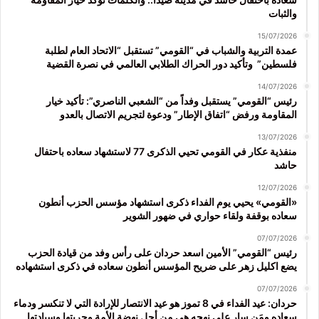
والثبات
15/07/2026
عمدة التربية والشباب في “القومي” تستقبل “الاتحاد العام لطلبة
فلسطين” وتأكيد دور الحراك الطلابي العالمي في نصرة القضية
14/07/2026
رئيس “القومي” يستقبل وفداً من “الشعبي الناصري”: تأكيد خيار
المقاومة ورفض “اتفاق الإطار” ودعوة لتجريم الاتصال بالعدو
13/07/2026
منفذية عكار في القومي تحيي الذكرى 77 لاستشهاد سعاده باحتفال
حاشد
12/07/2026
«القومي» يحيي يوم الفداء ذكرى استشهاد مؤسس الحزب أنطون
سعاده بوقفة ولقاء حواري في ضهور الشوير
07/07/2026
رئيس “القومي” الأمين اسعد حردان على رأس وفد من قيادة الحزب
يضع اكليل زهر على ضريح المؤسس أنطون سعاده في ذكرى استشهاده
07/07/2026
حردان: عيد الفداء في 8 تموز هو عيد الانتصار للإرادة التي لا تنكسر ودماء
سعاده ومَن سار على نهجه هي من أجل نهضة الأمة وحريتها وسيادتها