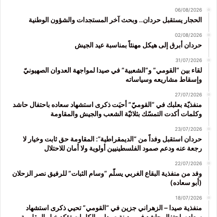
06/08/2026
الحجار يستقبل حردان.. وبحث آخر المستجدات والشؤون الوطنية
02/08/2026
حردان أبرق إلى هيكل مهنئاً بمناسبة عيد الجيش
31/07/2026
لقاء بين “القومي” و”الشعبية” في صيدا لمواجهة العدوان الصهيونيّ
وإسقاط مشاريعه وسياساته
27/07/2026
منفذيّة بعلبك في “القوميّ” أحيَت ذكرى استشهاد سعاده باحتفال حاشد
وكلمات أكدت التمسّك بثلاثيّة الشعب والجيش والمقاومة
23/07/2026
حردان استقبل وفداً من “الديمقراطية”: المقاومة حق ثابت وخيار لا
رجعة عنه ودعم صمود الفلسطينيين أولوية ولا أمان للاحتلال
22/07/2026
وفد من منفذية البقاع الغربي يسلّم “وسام الثبات” للرفيق نصر الزحلان
(أبو سعاده)
18/07/2026
منفذية صيدا – الزهراني جزين في “القومي” تحيي ذكرى استشهاد
سعاده باحتفال حاشد في مدينة صيدا.. والكلمات تؤكد خيار المقاومة