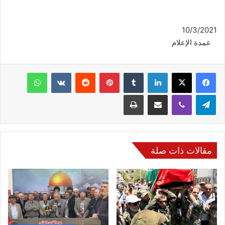
10/3/2021
عمدة الإعلام
فيسبوك
‫X
لينكدإن
‏Tumblr
بينتيريست
‏Reddit
‏VKontakte
واتساب
تيلقرام
ڤايبر
مشاركة عبر البريد
طباعة
مقالات ذات صلة