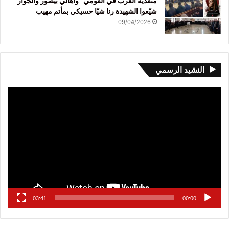
منفذية الغرب في القومي” وأهالي بيصور والجوار
شيّعوا الشهيدة رنا شيّا حسيكي بمأتم مهيب
09/04/2026
النشيد الرسمي
مشغل
الفيديو
03:41
00:00