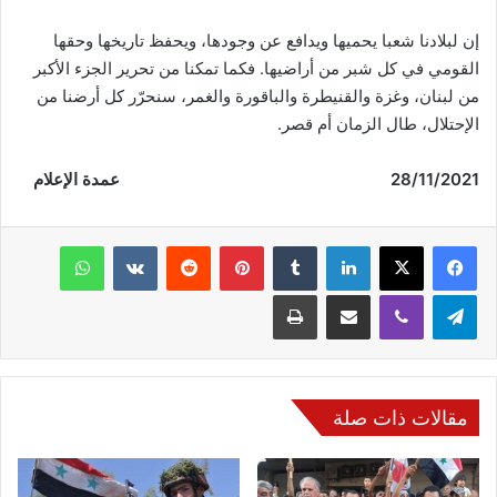
إن لبلادنا شعبا يحميها ويدافع عن وجودها، ويحفظ تاريخها وحقها
القومي في كل شبر من أراضيها. فكما تمكنا من تحرير الجزء الأكبر
من لبنان، وغزة والقنيطرة والباقورة والغمر، سنحرّر كل أرضنا من
الإحتلال، طال الزمان أم قصر.
28/11/2021 عمدة الإعلام
فيسبوك
‫X
لينكدإن
‏Tumblr
بينتيريست
‏Reddit
‏VKontakte
واتساب
تيلقرام
ڤايبر
مشاركة عبر البريد
طباعة
مقالات ذات صلة