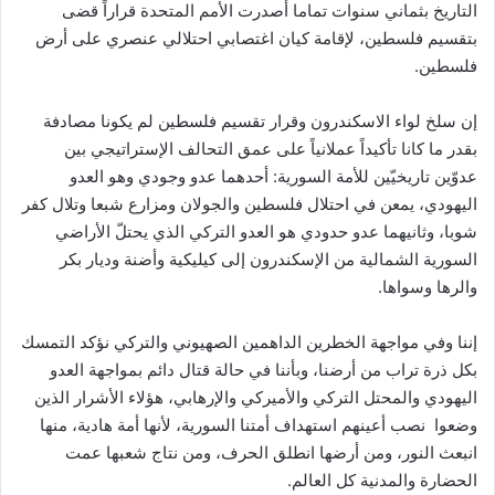
التاريخ بثماني سنوات تماما أصدرت الأمم المتحدة قراراً قضى
بتقسيم فلسطين، لإقامة كيان اغتصابي احتلالي عنصري على أرض
فلسطين.
إن سلخ لواء الاسكندرون وقرار تقسيم فلسطين لم يكونا مصادفة
بقدر ما كانا تأكيداً عملانياً على عمق التحالف الإستراتيجي بين
عدوّين تاريخيّين للأمة السورية: أحدهما عدو وجودي وهو العدو
اليهودي، يمعن في احتلال فلسطين والجولان ومزارع شبعا وتلال كفر
شوبا، وثانيهما عدو حدودي هو العدو التركي الذي يحتلّ الأراضي
السورية الشمالية من الإسكندرون إلى كيليكية وأضنة وديار بكر
والرها وسواها.
إننا وفي مواجهة الخطرين الداهمين الصهيوني والتركي نؤكد التمسك
بكل ذرة تراب من أرضنا، وبأننا في حالة قتال دائم بمواجهة العدو
اليهودي والمحتل التركي والأميركي والإرهابي، هؤلاء الأشرار الذين
وضعوا نصب أعينهم استهداف أمتنا السورية، لأنها أمة هادية، منها
انبعث النور، ومن أرضها انطلق الحرف، ومن نتاج شعبها عمت
الحضارة والمدنية كل العالم.