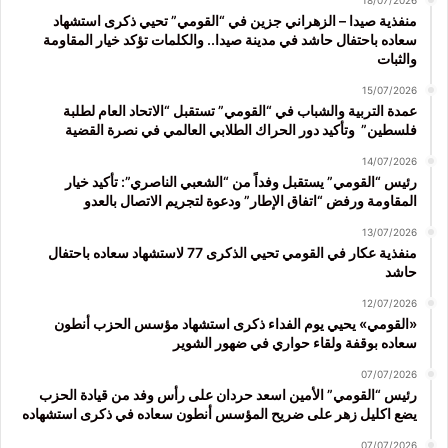
منفذية صيدا – الزهراني جزين في “القومي” تحيي ذكرى استشهاد
سعاده باحتفال حاشد في مدينة صيدا.. والكلمات تؤكد خيار المقاومة
والثبات
15/07/2026
عمدة التربية والشباب في “القومي” تستقبل “الاتحاد العام لطلبة
فلسطين” وتأكيد دور الحراك الطلابي العالمي في نصرة القضية
14/07/2026
رئيس “القومي” يستقبل وفداً من “الشعبي الناصري”: تأكيد خيار
المقاومة ورفض “اتفاق الإطار” ودعوة لتجريم الاتصال بالعدو
13/07/2026
منفذية عكار في القومي تحيي الذكرى 77 لاستشهاد سعاده باحتفال
حاشد
12/07/2026
«القومي» يحيي يوم الفداء ذكرى استشهاد مؤسس الحزب أنطون
سعاده بوقفة ولقاء حواري في ضهور الشوير
07/07/2026
رئيس “القومي” الأمين اسعد حردان على رأس وفد من قيادة الحزب
يضع اكليل زهر على ضريح المؤسس أنطون سعاده في ذكرى استشهاده
07/07/2026