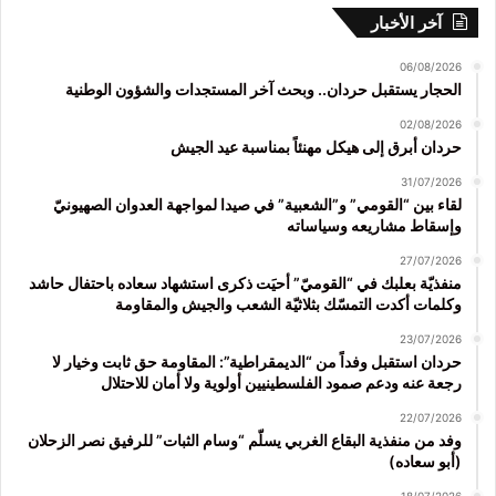
آخر الأخبار
06/08/2026
الحجار يستقبل حردان.. وبحث آخر المستجدات والشؤون الوطنية
02/08/2026
حردان أبرق إلى هيكل مهنئاً بمناسبة عيد الجيش
31/07/2026
لقاء بين “القومي” و”الشعبية” في صيدا لمواجهة العدوان الصهيونيّ
وإسقاط مشاريعه وسياساته
27/07/2026
منفذيّة بعلبك في “القوميّ” أحيَت ذكرى استشهاد سعاده باحتفال حاشد
وكلمات أكدت التمسّك بثلاثيّة الشعب والجيش والمقاومة
23/07/2026
حردان استقبل وفداً من “الديمقراطية”: المقاومة حق ثابت وخيار لا
رجعة عنه ودعم صمود الفلسطينيين أولوية ولا أمان للاحتلال
22/07/2026
وفد من منفذية البقاع الغربي يسلّم “وسام الثبات” للرفيق نصر الزحلان
(أبو سعاده)
18/07/2026