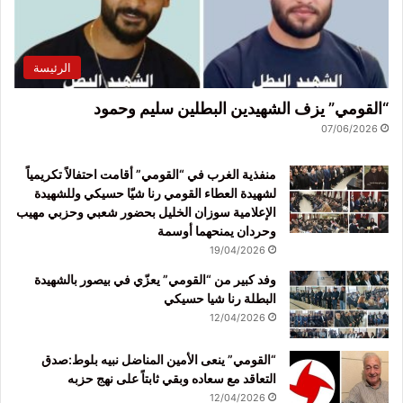
الرئيسة
“القومي” يزف الشهيدين البطلين سليم وحمود
07/06/2026
منفذية الغرب في “القومي” أقامت احتفالاً تكريمياً
لشهيدة العطاء القومي رنا شيّا حسيكي وللشهيدة
الإعلامية سوزان الخليل بحضور شعبي وحزبي مهيب
وحردان يمنحهما أوسمة
19/04/2026
وفد كبير من “القومي” يعزّي في بيصور بالشهيدة
البطلة رنا شيا حسيكي
12/04/2026
“القومي” ينعى الأمين المناضل نبيه بلوط:صدق
التعاقد مع سعاده وبقي ثابتاً على نهج حزبه
12/04/2026