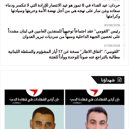
حردان: عيد الفداء في 8 تموز هو عيد الانتصار للإرادة التي لا تنكسر ودماء
سعاده ومَن سار على نهجه هي من أجل نهضة الأمة وحريتها وسيادتها
وكرامتها
30/06/2026
رئيس “القومي” عقد اجتماعاً توجيهياً للمنفذين العامين في لبنان مشدداً
على تحصين الجبهة الداخلية ومنبهاً من سرديات تبرير العدوان
27/06/2026
“القومي”: “اتفاق الاطار” نسخة عن 17 أيار المشؤوم والسلطة اللبنانية
مطالبة بالتراجع عنه صوناً للوحدة ووأداً للفتنة
شهداؤنا