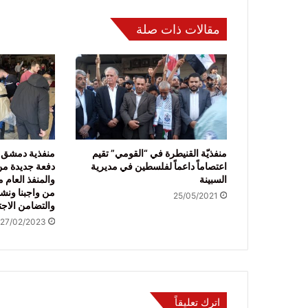
مقالات ذات صلة
منفذيّة القنيطرة في “القومي” تقيم
منفذية دمشق 
اعتصاماً داعماً لفلسطين في مديرية
دفعة جديدة من
السبينة
والمنفذ العام 
من واجبنا ونشد
25/05/2021
والتضامن الاجت
27/02/2023
اترك تعليقاً