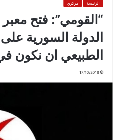
الرئيسة
مركزي
“القومي”: فتح معبر 
الدولة السورية على ا
الطبيعي ان نكون في
17/10/2018