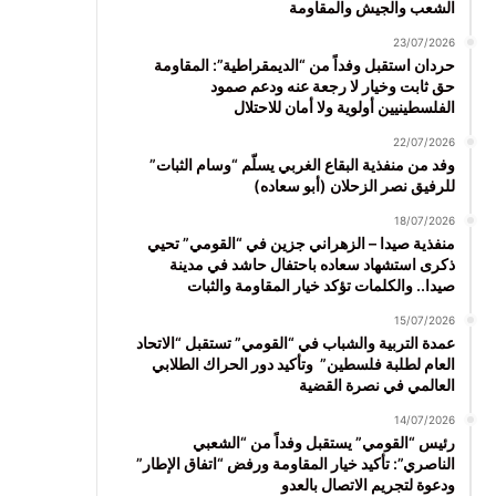
الشعب والجيش والمقاومة
23/07/2026
حردان استقبل وفداً من “الديمقراطية”: المقاومة
حق ثابت وخيار لا رجعة عنه ودعم صمود
الفلسطينيين أولوية ولا أمان للاحتلال
22/07/2026
وفد من منفذية البقاع الغربي يسلّم “وسام الثبات”
للرفيق نصر الزحلان (أبو سعاده)
18/07/2026
منفذية صيدا – الزهراني جزين في “القومي” تحيي
ذكرى استشهاد سعاده باحتفال حاشد في مدينة
صيدا.. والكلمات تؤكد خيار المقاومة والثبات
15/07/2026
عمدة التربية والشباب في “القومي” تستقبل “الاتحاد
العام لطلبة فلسطين” وتأكيد دور الحراك الطلابي
العالمي في نصرة القضية
14/07/2026
رئيس “القومي” يستقبل وفداً من “الشعبي
الناصري”: تأكيد خيار المقاومة ورفض “اتفاق الإطار”
ودعوة لتجريم الاتصال بالعدو