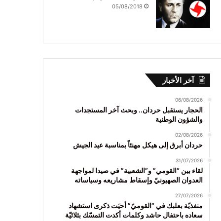
05/08/2018
آخر الأخبار
06/08/2026
الحجار يستقبل حردان.. وبحث آخر المستجدات
والشؤون الوطنية
02/08/2026
حردان أبرق إلى هيكل مهنئاً بمناسبة عيد الجيش
31/07/2026
لقاء بين “القومي” و”الشعبية” في صيدا لمواجهة
العدوان الصهيونيّ وإسقاط مشاريعه وسياساته
27/07/2026
منفذيّة بعلبك في “القوميّ” أحيَت ذكرى استشهاد
سعاده باحتفال حاشد وكلمات أكدت التمسّك بثلاثيّة