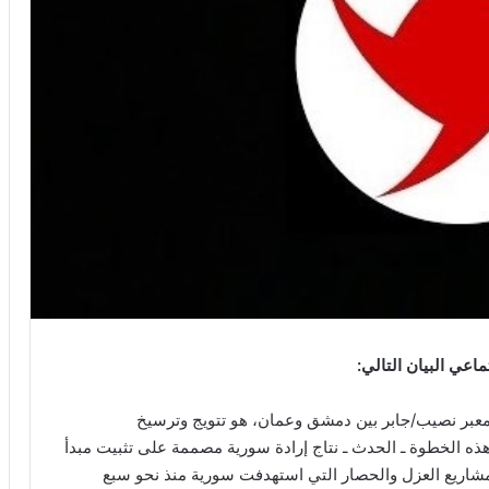
عي البيان التالي:
معبر نصيب/جابر بين دمشق وعمان، هو تتويج وترسيخ
هذه الخطوة ـ الحدث ـ نتاج إرادة سورية مصممة على تثبيت مبدأ
شاريع العزل والحصار التي استهدفت سورية منذ نحو سبع