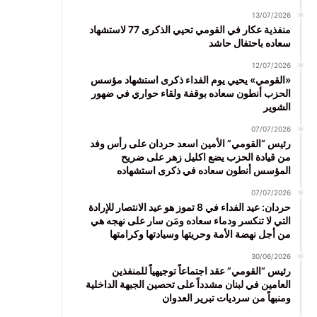
13/07/2026
منفذية عكار في القومي تحيي الذكرى 77 لاستشهاد
سعاده باحتفال حاشد
12/07/2026
«القومي» يحيي يوم الفداء ذكرى استشهاد مؤسس
الحزب أنطون سعاده بوقفة ولقاء حواري في ضهور
الشوير
07/07/2026
رئيس “القومي” الأمين اسعد حردان على رأس وفد
من قيادة الحزب يضع اكليل زهر على ضريح
المؤسس أنطون سعاده في ذكرى استشهاده
07/07/2026
حردان: عيد الفداء في 8 تموز هو عيد الانتصار للإرادة
التي لا تنكسر ودماء سعاده ومَن سار على نهجه هي
من أجل نهضة الأمة وحريتها وسيادتها وكرامتها
30/06/2026
رئيس “القومي” عقد اجتماعاً توجيهياً للمنفذين
العامين في لبنان مشدداً على تحصين الجبهة الداخلية
ومنبهاً من سرديات تبرير العدوان