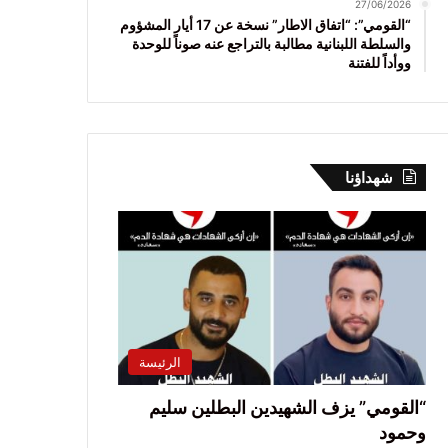
27/06/2026
“القومي”: “اتفاق الاطار” نسخة عن 17 أيار المشؤوم
والسلطة اللبنانية مطالبة بالتراجع عنه صوناً للوحدة
ووأداً للفتنة
شهداؤنا
الرئيسة
“القومي” يزف الشهيدين البطلين سليم
وحمود