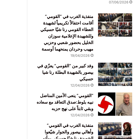
07/06/2026
منفذية الغرب في “القومي”
أقامت احتفالاً تكريمياً لشهيدة
العطاء القومي رنا شيّا حسيكي
وللشهيدة الإعلامية سوزان
الخليل بحضور شعبي وحزبي
مهيب وحردان يمنحهما أوسمة
19/04/2026
وفد كبير من “القومي” يعزّي في
بيصور بالشهيدة البطلة رنا شيا
حسيكي
12/04/2026
“القومي” ينعى الأمين المناضل
نبيه بلوط:صدق التعاقد مع سعاده
وبقي ثابتاً على نهج حزبه
12/04/2026
منفذية الغرب في القومي”
وأهالي بيصور والجوار شيّعوا
الشهيدة رنا شيّا حسيكي بمأتم