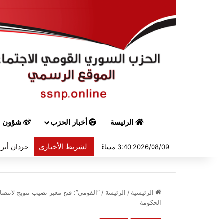
الرئيسة
أخبار الحزب
شؤون س
الشريط الأخباري
حردان أبرق
2026/08/09 3:40 مساءً
الرئيسية
/
الرئيسة
/
“القومي”: فتح معبر نصيب تتويج لانتصا
الحكومة