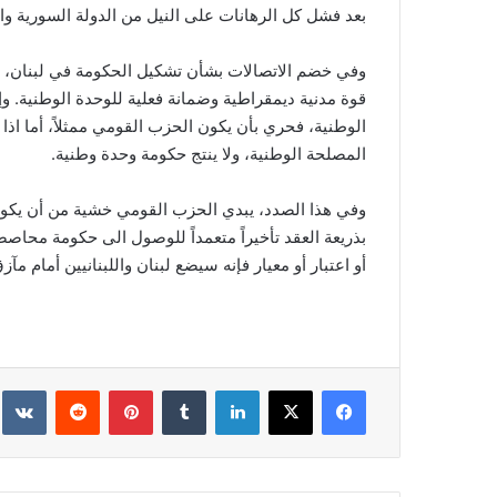
بعد فشل كل الرهانات على النيل من الدولة السورية و
وفي خضم الاتصالات بشأن تشكيل الحكومة في لبنان، يؤ
قوة مدنية ديمقراطية وضمانة فعلية للوحدة الوطنية. و
الوطنية، فحري بأن يكون الحزب القومي ممثلاً، أما اذ
المصلحة الوطنية، ولا ينتج حكومة وحدة وطنية.
وفي هذا الصدد، يبدي الحزب القومي خشية من أن يكون
بذريعة العقد تأخيراً متعمداً للوصول الى حكومة محا
أو اعتبار أو معيار فإنه سيضع لبنان واللبنانيين أمام مآز
فيسبوك
‫X
لينكدإن
‏Tumblr
بينتيريست
‏Reddit
‏te