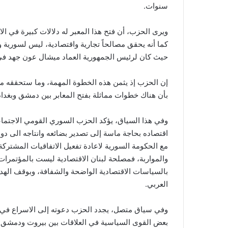
سنوات.
ويرى الحزب، أن فتح هذا المعبر له دلالات كبيرة في ا
كما أنه يحقق مصالحاً تجارية واقتصادية، ليس لسورية 
حيث كان لرئيس الجمهورية العماد ميشال عون جهد في ه
إن الحزب إذ يثمن هذه الخطوة المهمة، وما ستحققه من 
بأن هناك خطوات مماثلة بفتح المعابر بين دمشق وبغداد،
وفي هذا السياق، يؤكد الحزب السوري القومي الاجتماع
اقتصاده بحاجة ماسة إلى تصدير بضائعه وانتاجه الى دول 
مع الحكومة السورية لاعادة تفعيل الاتفاقيات المشتركة،
والمواربة، فمصلحة لبنان الاقتصادية ليست بالمؤتمرات ا
بالسياسات الاقتصادية الواضحة والشفافة، وبوقف الهدر و
العربي.
وفي سياق متصل، يجدد الحزب دعوته إلى الاسراع في ت
بعض القوى السياسية في العلاقات بين بيروت ودمشق، 