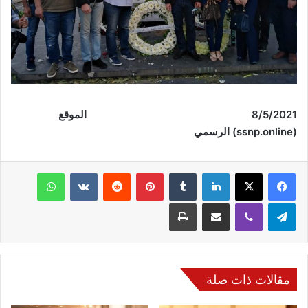
8/5/2021 الموقع
(
ssnp.online
) الرسمي
فيسبوك
‫X
لينكدإن
‏Tumblr
بينتيريست
‏Reddit
‏VKontakte
واتساب
تيلقرام
ڤايبر
مشاركة عبر البريد
طباعة
مقالات ذات صلة