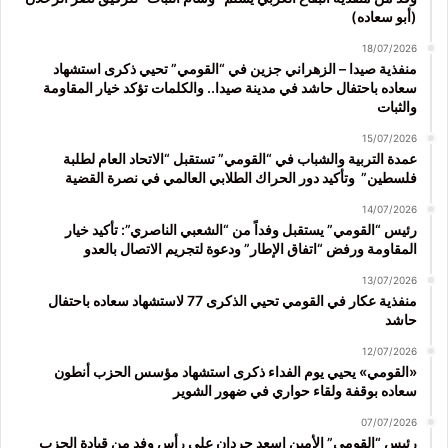
(أبو سعاده)
18/07/2026
منفذية صيدا – الزهراني جزين في “القومي” تحيي ذكرى استشهاد
سعاده باحتفال حاشد في مدينة صيدا.. والكلمات تؤكد خيار المقاومة
والثبات
15/07/2026
عمدة التربية والشباب في “القومي” تستقبل “الاتحاد العام لطلبة
فلسطين” وتأكيد دور الحراك الطلابي العالمي في نصرة القضية
14/07/2026
رئيس “القومي” يستقبل وفداً من “الشعبي الناصري”: تأكيد خيار
المقاومة ورفض “اتفاق الإطار” ودعوة لتجريم الاتصال بالعدو
13/07/2026
منفذية عكار في القومي تحيي الذكرى 77 لاستشهاد سعاده باحتفال
حاشد
12/07/2026
«القومي» يحيي يوم الفداء ذكرى استشهاد مؤسس الحزب أنطون
سعاده بوقفة ولقاء حواري في ضهور الشوير
07/07/2026
رئيس “القومي” الأمين اسعد حردان على رأس وفد من قيادة الحزب