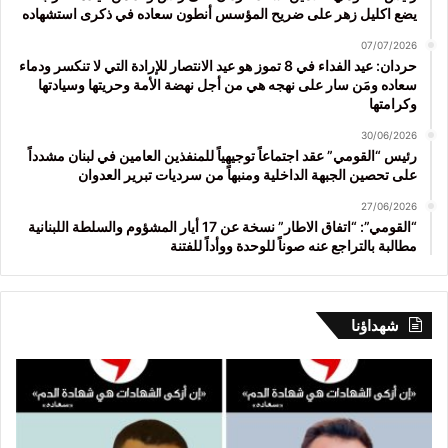
يضع اكليل زهر على ضريح المؤسس أنطون سعاده في ذكرى استشهاده
07/07/2026
حردان: عيد الفداء في 8 تموز هو عيد الانتصار للإرادة التي لا تنكسر ودماء
سعاده ومَن سار على نهجه هي من أجل نهضة الأمة وحريتها وسيادتها
وكرامتها
30/06/2026
رئيس “القومي” عقد اجتماعاً توجيهياً للمنفذين العامين في لبنان مشدداً
على تحصين الجبهة الداخلية ومنبهاً من سرديات تبرير العدوان
27/06/2026
“القومي”: “اتفاق الاطار” نسخة عن 17 أيار المشؤوم والسلطة اللبنانية
مطالبة بالتراجع عنه صوناً للوحدة ووأداً للفتنة
شهداؤنا