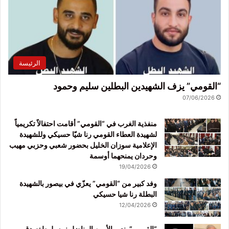
الرئيسة
“القومي” يزف الشهيدين البطلين سليم وحمود
07/06/2026
منفذية الغرب في “القومي” أقامت احتفالاً تكريمياً
لشهيدة العطاء القومي رنا شيّا حسيكي وللشهيدة
الإعلامية سوزان الخليل بحضور شعبي وحزبي مهيب
وحردان يمنحهما أوسمة
19/04/2026
وفد كبير من “القومي” يعزّي في بيصور بالشهيدة
البطلة رنا شيا حسيكي
12/04/2026
“القومي” ينعى الأمين المناضل نبيه بلوط:صدق