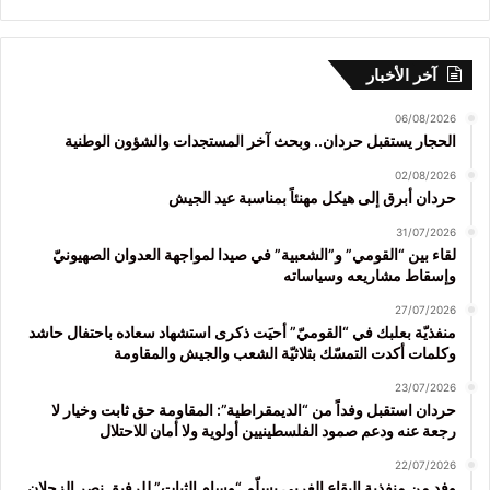
آخر الأخبار
06/08/2026
الحجار يستقبل حردان.. وبحث آخر المستجدات والشؤون الوطنية
02/08/2026
حردان أبرق إلى هيكل مهنئاً بمناسبة عيد الجيش
31/07/2026
لقاء بين “القومي” و”الشعبية” في صيدا لمواجهة العدوان الصهيونيّ
وإسقاط مشاريعه وسياساته
27/07/2026
منفذيّة بعلبك في “القوميّ” أحيَت ذكرى استشهاد سعاده باحتفال حاشد
وكلمات أكدت التمسّك بثلاثيّة الشعب والجيش والمقاومة
23/07/2026
حردان استقبل وفداً من “الديمقراطية”: المقاومة حق ثابت وخيار لا
رجعة عنه ودعم صمود الفلسطينيين أولوية ولا أمان للاحتلال
22/07/2026
وفد من منفذية البقاع الغربي يسلّم “وسام الثبات” للرفيق نصر الزحلان