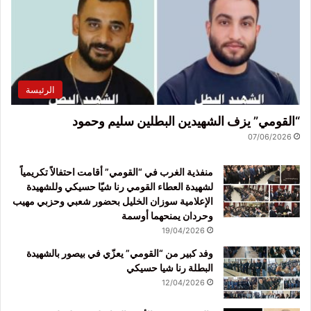
الرئيسة
“القومي” يزف الشهيدين البطلين سليم وحمود
07/06/2026
منفذية الغرب في “القومي” أقامت احتفالاً تكريمياً
لشهيدة العطاء القومي رنا شيّا حسيكي وللشهيدة
الإعلامية سوزان الخليل بحضور شعبي وحزبي مهيب
وحردان يمنحهما أوسمة
19/04/2026
وفد كبير من “القومي” يعزّي في بيصور بالشهيدة
البطلة رنا شيا حسيكي
12/04/2026