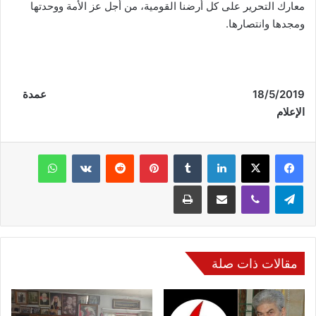
معارك التحرير على كل أرضنا القومية، من أجل عز الأمة ووحدتها
ومجدها وانتصارها.
18
/5/2019 عمدة
الإعلام
فيسبوك
‫X
لينكدإن
‏Tumblr
بينتيريست
‏Reddit
‏VKontakte
واتساب
تيلقرام
ڤايبر
مشاركة عبر البريد
طباعة
مقالات ذات صلة