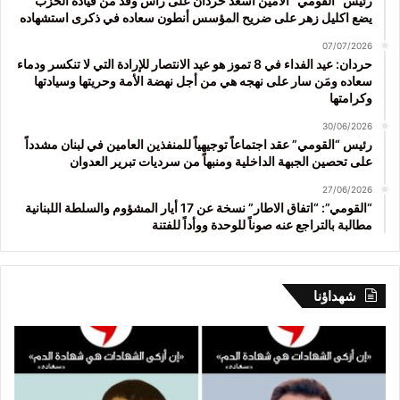
رئيس “القومي” الأمين اسعد حردان على رأس وفد من قيادة الحزب
يضع اكليل زهر على ضريح المؤسس أنطون سعاده في ذكرى استشهاده
07/07/2026
حردان: عيد الفداء في 8 تموز هو عيد الانتصار للإرادة التي لا تنكسر ودماء
سعاده ومَن سار على نهجه هي من أجل نهضة الأمة وحريتها وسيادتها
وكرامتها
30/06/2026
رئيس “القومي” عقد اجتماعاً توجيهياً للمنفذين العامين في لبنان مشدداً
على تحصين الجبهة الداخلية ومنبهاً من سرديات تبرير العدوان
27/06/2026
“القومي”: “اتفاق الاطار” نسخة عن 17 أيار المشؤوم والسلطة اللبنانية
مطالبة بالتراجع عنه صوناً للوحدة ووأداً للفتنة
شهداؤنا