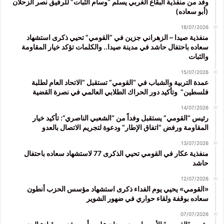
وفد من منفذية البقاع الغربي يسلّم “وسام الثبات” للرفيق نصر الزحلان
(أبو سعاده)
18/07/2026
منفذية صيدا – الزهراني جزين في “القومي” تحيي ذكرى استشهاد
سعاده باحتفال حاشد في مدينة صيدا.. والكلمات تؤكد خيار المقاومة
والثبات
15/07/2026
عمدة التربية والشباب في “القومي” تستقبل “الاتحاد العام لطلبة
فلسطين” وتأكيد دور الحراك الطلابي العالمي في نصرة القضية
14/07/2026
رئيس “القومي” يستقبل وفداً من “الشعبي الناصري”: تأكيد خيار
المقاومة ورفض “اتفاق الإطار” ودعوة لتجريم الاتصال بالعدو
13/07/2026
منفذية عكار في القومي تحيي الذكرى 77 لاستشهاد سعاده باحتفال
حاشد
12/07/2026
«القومي» يحيي يوم الفداء ذكرى استشهاد مؤسس الحزب أنطون
سعاده بوقفة ولقاء حواري في ضهور الشوير
07/07/2026