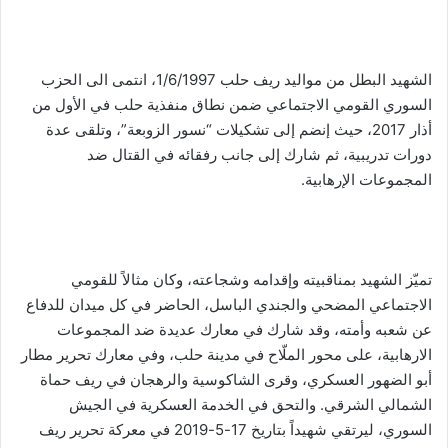
الشهيد البطل من مواليد ريف حلب 1/6/1997، انتمى الى الحزب
السوري القومي الاجتماعي ضمن نطاق منفذية حلب في الأول من
أذار 2017، حيث إنضم إلى تشكيلات “نسور الزوبعة”، وتلقى عدة
دورات تدريبية، ثم شارك إلى جانب رفقائه في القتال ضد
المجموعات الإرهابية.
تميّز الشهيد بمناقبيته وإقدامه وشجاعته، وكان مثالاً للقومي
الاجتماعي المضحي والجندي الباسل، الحاضر في كل ميدان للدفاع
عن شعبه وأمته، وقد شارك في معارك عديدة ضد المجموعات
الارهابية، على محور الملّاح في مدينة حلب، وفي معارك تحرير مطار
أبو الضهور العسكري، وقرى الشاكوسية والرهجان في ريف حماة
الشمالي الشرقي. والتحق في الخدمة العسكرية في الجيش
السوري، ليرتقي شهيداً بتاريخ 17-5-2019 في معركة تحرير ريف