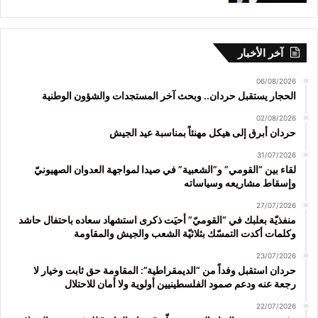
آخر الأخبار
06/08/2026
الحجار يستقبل حردان.. وبحث آخر المستجدات والشؤون الوطنية
02/08/2026
حردان أبرق إلى هيكل مهنئاً بمناسبة عيد الجيش
31/07/2026
لقاء بين “القومي” و”الشعبية” في صيدا لمواجهة العدوان الصهيونيّ
وإسقاط مشاريعه وسياساته
27/07/2026
منفذيّة بعلبك في “القوميّ” أحيَت ذكرى استشهاد سعاده باحتفال حاشد
وكلمات أكدت التمسّك بثلاثيّة الشعب والجيش والمقاومة
23/07/2026
حردان استقبل وفداً من “الديمقراطية”: المقاومة حق ثابت وخيار لا
رجعة عنه ودعم صمود الفلسطينيين أولوية ولا أمان للاحتلال
22/07/2026