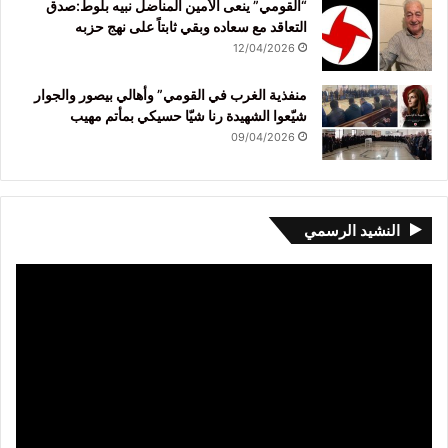
“القومي” ينعى الأمين المناضل نبيه بلوط:صدق
التعاقد مع سعاده وبقي ثابتاً على نهج حزبه
12/04/2026
منفذية الغرب في القومي” وأهالي بيصور والجوار
شيّعوا الشهيدة رنا شيّا حسيكي بمأتم مهيب
09/04/2026
النشيد الرسمي
مشغل
الفيديو