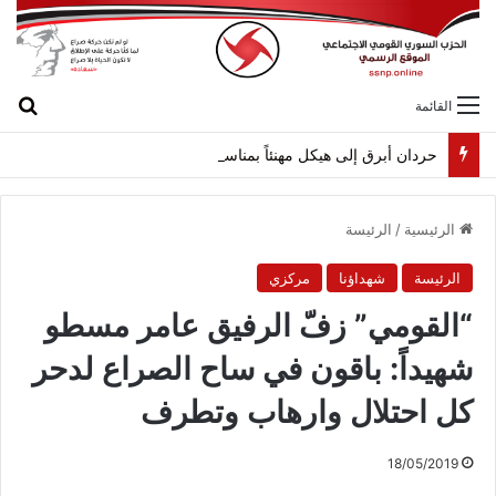
بح
القائمة
حردان أبرق إلى هيكل مهنئاً بمناسبة عيد الجيش
الرئيسية
/
الرئيسة
الرئيسة
شهداؤنا
مركزي
“القومي” زفّ الرفيق عامر مسطو
شهيداً: باقون في ساح الصراع لدحر
كل احتلال وارهاب وتطرف
18/05/2019