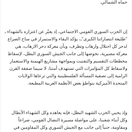
حماه الشمالي.
إن الحزب السوري القومي الاجتماعي، إذ يعبّر عن اعتزازه بالشهداء ـ
“طليعة انتصاراتنا الكبرى”ـ، يؤكد البقاء والاستمرار في ساح الصراع
لدحر كل احتلال وارهاب وتطرف، وبأن معركة دحر الارهاب، هي
معركة مصيرية، نخوضها إلى جانب الجيش السوري البطل، لإسقاط
مخططات التقسيم والتفتيت وبمواجهة مشاريع الهيمنة والاستعمار
ولاسقاط كل المؤامرات التي تستهدف أمتنا، لا سيما صفقة القرن
الرامية إلى تصفية المسألة الفلسطينية والتي ترعاها الولايات
المتحدة الأميركية بتواطؤ بعض الأنظمة العربية المطبعة.
وإذ يحيي الحزب الشهيد البطل، فإنه يعاهده وكل الشهداء الأبطال
وكل أبناء شعبنا، على مواصلة مسيرة النضال القومي، صراعاً
ومقاومة، جنباً إلى جانب مع الجيش السوري وكل المقاومين في