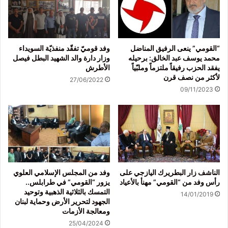
“القومي” ينعى الرفيق المناضل
وفد قوميّ تفقّد منفذيّة السويداء
محمد يوسف عبد الخالق: برحيله
وزار دارة والد الشهيد البطل فيصل
يفقد الحزب رفيقاً ملتزماً وملبّياً
الأطرش
لأكثر من نصف قرن
27/06/2022
09/11/2023
الناشف زار البطريرك اليازجي على
وفد من المجلس الإسلامي العلوي
رأس وفد من “القومي” مهنأ بالأعياد
يزور “القومي” في طرابلس..
التمسك بالثلاثية الذهبية وتوحيد
14/01/2019
الجهود لتحرير الأرض وحماية لبنان
ومعالجة الأزمات
25/04/2024