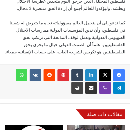
فلسطين المحتلة، الذين خرجوا اليوم متحدّين غطرسة الاحتلال
وبطشه، وليؤكدوا للعالم أجمع أن إرادة الحق منتصرة لا محال.
كما ندعو إلى أن يتحمل العالم مسؤولياته تجاه ما يتعرض له شعبنا
في فلسطين، وأن تدين المؤسسات الدولية ممارسات الاحتلال
الصهيوني العدوانية وتعمل لوقف المذبحة التي ترتكب بحق
الفلسطينيين. علماً أن الصمت الدولي حيال ما يجري بحق
الفلسطينيين هو تكريس لشريعة الغاب، على حساب الإنسانية جمعاء.
فيسبوك
‫X
لينكدإن
‏Tumblr
بينتيريست
‏Reddit
‏VKontakte
واتساب
تيلقرام
ڤايبر
مشاركة عبر البريد
طباعة
مقالات ذات صلة