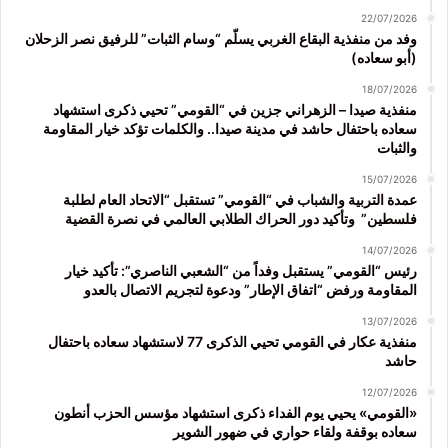
22/07/2026
وفد من منفذية البقاع الغربي يسلّم “وسام الثبات” للرفيق نصر الزحلان
(أبو سعاده)
18/07/2026
منفذية صيدا – الزهراني جزين في “القومي” تحيي ذكرى استشهاد
سعاده باحتفال حاشد في مدينة صيدا.. والكلمات تؤكد خيار المقاومة
والثبات
15/07/2026
عمدة التربية والشباب في “القومي” تستقبل “الاتحاد العام لطلبة
فلسطين” وتأكيد دور الحراك الطلابي العالمي في نصرة القضية
14/07/2026
رئيس “القومي” يستقبل وفداً من “الشعبي الناصري”: تأكيد خيار
المقاومة ورفض “اتفاق الإطار” ودعوة لتجريم الاتصال بالعدو
13/07/2026
منفذية عكار في القومي تحيي الذكرى 77 لاستشهاد سعاده باحتفال
حاشد
12/07/2026
«القومي» يحيي يوم الفداء ذكرى استشهاد مؤسس الحزب أنطون
سعاده بوقفة ولقاء حواري في ضهور الشوير