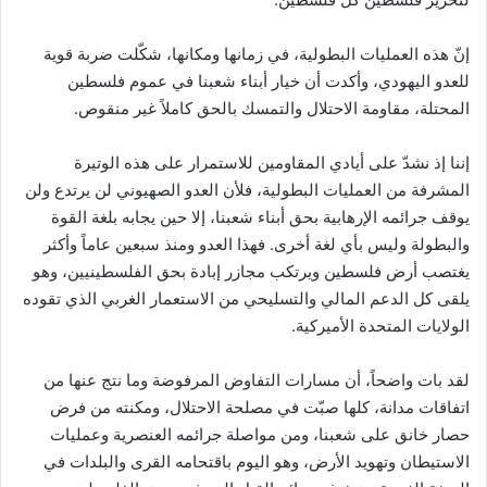
إنّ هذه العمليات البطولية، في زمانها ومكانها، شكّلت ضربة قوية
للعدو اليهودي، وأكدت أن خيار أبناء شعبنا في عموم فلسطين
المحتلة، مقاومة الاحتلال والتمسك بالحق كاملاً غير منقوص.
إننا إذ نشدّ على أيادي المقاومين للاستمرار على هذه الوتيرة
المشرفة من العمليات البطولية، فلأن العدو الصهيوني لن يرتدع ولن
يوقف جرائمه الإرهابية بحق أبناء شعبنا، إلا حين يجابه بلغة القوة
والبطولة وليس بأي لغة أخرى. فهذا العدو ومنذ سبعين عاماً وأكثر
يغتصب أرض فلسطين ويرتكب مجازر إبادة بحق الفلسطينيين، وهو
يلقى كل الدعم المالي والتسليحي من الاستعمار الغربي الذي تقوده
الولايات المتحدة الأميركية.
لقد بات واضحاً، أن مسارات التفاوض المرفوضة وما نتج عنها من
اتفاقات مدانة، كلها صبّت في مصلحة الاحتلال، ومكنته من فرض
حصار خانق على شعبنا، ومن مواصلة جرائمه العنصرية وعمليات
الاستيطان وتهويد الأرض، وهو اليوم باقتحامه القرى والبلدات في