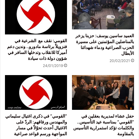
العميد ساسين يوسف: حزبنا يزخر
القومي: نقف مع الشرعية في
بالمناضلين المؤتمنين على مسيرة
فنزويلاً برئاسة مادورو.. وندين دعم
الحزب الصراعية ودماء شهدائنا
أميركا للانقلاب وتدخلها السافر في
الأبطال
شؤون دولة ذات سيادة
20/02/2021
24/01/2019
حفل عشاء لمديرية بعقلين في
“القومي” في ذكرى اغتيال سليماني
“القومي” بمناسبة عيد التأسيس..
والمهندس ورفاقهم: الردّ على
والكلمات تؤكد استمرارية التأسيس
الاغتيال أحدث تحوّلاً في مسار
بالمقاومة
المواجهة ورسم قواعد صراعية