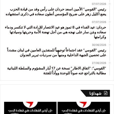
07/07/2026
رئيس “القومي” الأمين اسعد حردان على رأس وفد من قيادة الحزب
يضع اكليل زهر على ضريح المؤسس أنطون سعاده في ذكرى استشهاده
07/07/2026
حردان: عيد الفداء في 8 تموز هو عيد الانتصار للإرادة التي لا تنكسر ودماء
سعاده ومَن سار على نهجه هي من أجل نهضة الأمة وحريتها وسيادتها
وكرامتها
30/06/2026
رئيس “القومي” عقد اجتماعاً توجيهياً للمنفذين العامين في لبنان مشدداً
على تحصين الجبهة الداخلية ومنبهاً من سرديات تبرير العدوان
27/06/2026
“القومي”: “اتفاق الاطار” نسخة عن 17 أيار المشؤوم والسلطة اللبنانية
مطالبة بالتراجع عنه صوناً للوحدة ووأداً للفتنة
شهداؤنا