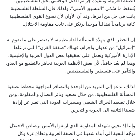
الضفة الغربية، وتنفيذه جرائم القتل الوحشي بحق الفلسطينيين،
يُسقط ما سُمّي “التنسيق الأمني”، ولذلك فإن السلطة الفلسطينة
باتت في حل من أمرها، وقد آن الأوان لأن تصوغ القوى الفلسطينية
كافة برنامجاً نضالياً موحداً يرتكز على ثابت مقاومة الاحتلال.
إن الخطر الذي يتهدّد المسألة الفلسطينية، لا يقتصر على ما تقوم به
“إسرائيل” من عدوان واجرام، فهناك “صفقة القرن” االتي ترعاها
الإدارة الأميركية وتعمل على تحقيقها بعض الدول العربية والإقليمية،
وهذا لم يعُد خافياً، لأن بعض الأنظمة العربية تجاهر بالتطبيع مع العدو،
والتآمر على فلسطين والفلسطينيين.
لذلك، ندعو إلى المزيد من الوحدة والتضافر لمواجهة مخطط تصفية
المسألة الفلسطينية، من خلال تصعيد وتائر النضال والمقاومة، ومن
خلال تصعيد الحراك الشعبي ومسيرات العودة التي تعبر عن إرادة
شعبنا التائقة الى الحرية والتحرير.
وإننا إذ نحيي شهداء المقاومة الذي ارتقوا بالأمس برصاص الاحتلال،
نوجّه التحية الى أبناء شعبنا في الصفة الغربية وقطاع غزة وكل