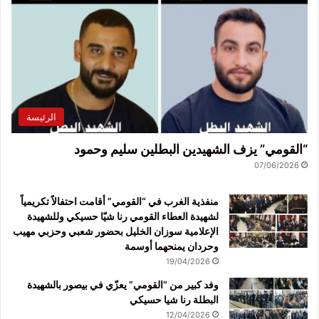
الرئيسة
“القومي” يزف الشهيدين البطلين سليم وحمود
07/06/2026
منفذية الغرب في “القومي” أقامت احتفالاً تكريمياً
لشهيدة العطاء القومي رنا شيّا حسيكي وللشهيدة
الإعلامية سوزان الخليل بحضور شعبي وحزبي مهيب
وحردان يمنحهما أوسمة
19/04/2026
وفد كبير من “القومي” يعزّي في بيصور بالشهيدة
البطلة رنا شيا حسيكي
12/04/2026