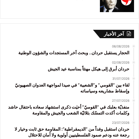
آخر الأخبار
06/08/2026
الحجار يستقبل حردان.. وبحث آخر المستجدات والشؤون الوطنية
02/08/2026
حردان أبرق إلى هيكل مهنئاً بمناسبة عيد الجيش
31/07/2026
لقاء بين “القومي” و”الشعبية” في صيدا لمواجهة العدوان الصهيونيّ
وإسقاط مشاريعه وسياساته
27/07/2026
منفذيّة بعلبك في “القوميّ” أحيَت ذكرى استشهاد سعاده باحتفال حاشد
وكلمات أكدت التمسّك بثلاثيّة الشعب والجيش والمقاومة
23/07/2026
حردان استقبل وفداً من “الديمقراطية”: المقاومة حق ثابت وخيار لا
رجعة عنه ودعم صمود الفلسطينيين أولوية ولا أمان للاحتلال